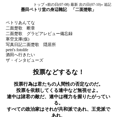
トップ
«前の日(07-08)
最新
次の日(07-10)»
追記
墨田ペトリ堂の身辺雜記 「二面楚歌」
ペトリあんてな
二面楚歌 断章
二面楚歌 グラビアレビュー備忘録
寒空文庫(仮)
写真日記
二面楚歌 隠居所
petri's fotolife
酒田へ行きたい
ザ・インタビューズ
投票などするな！
投票行為は君たちの人間性の否定なのだ。
投票を依頼してくる連中など無視せよ。
連中は諸君の敵だ、連中は権力を握りたがってい
る。
すべての政治家はそれが共和派であれ、王党派で
あれ、