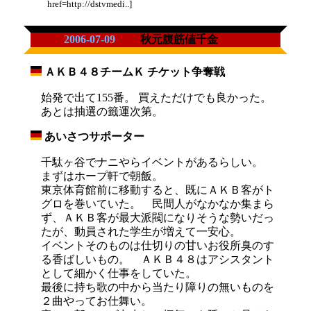
href=http://dstvmedi..]
2006-07-09
秋元腹筋値千金
ＡＫＢ４８チームＫ チケット争奪戦
_
始発で出て155番。 買えただけでも良かった。
あとは抽選の籤運次第。
あいさつサポーター
_
千駄ヶ谷でナニやらイベントがあるらしい。
まずはホープ軒で朝飯。
東京体育館前に移動すると、既にＡＫＢ客がト
グロを巻いていた。 民間人がなかなか集まら
ず、ＡＫＢ客が最大派閥になりそうな勢いだっ
たが、動員された学生が増えて一安心。
イベントそのものは仕切りの甘いお役所臭のす
る香ばしいもの。 ＡＫＢ４８はアシスタント
として細かく仕事をしていた。
最後に持ち歌の中から当たり障りの無いものを
２曲やってお仕舞い。