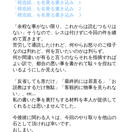
「模造紙」を名乗る書き込み 1
「模造紙」を名乗る書き込み 2
「模造紙」を名乗る書き込み 3
「余程な事がない限り、これからは読むつもりは
ない」そうなので、レスは付けずに今回の件を纏
めて置きます。
苦労して通読したけれど、何やらお怒りのご様子
なのは判れど、何を言いたいのかは判らず。
何か間違いが有ると言うのならそれを指摘すれば
よい訳で、都合の悪い事を書かれて駄々を捏ねて
いるようにしか見えない。
「反省しても形だけ」「最終的には居直る」「お
説教はするだけ無駄」「客観的に物事を見られな
い」、etc...
私の書いた事を裏打ちする材料を本人が提供して
くれるとは思いませんでした。
今後彼に関わる人々は、今回のやり取りを他山の
石として頂ければ幸いです。
おしまい。