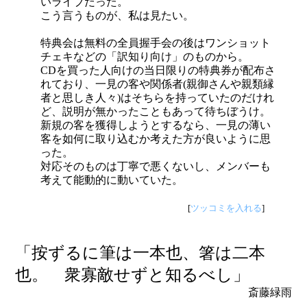
いライブだった。
こう言うものが、私は見たい。
特典会は無料の全員握手会の後はワンショット
チェキなどの「訳知り向け」のものから。
CDを買った人向けの当日限りの特典券が配布さ
れており、一見の客や関係者(親御さんや親類縁
者と思しき人々)はそちらを持っていたのだけれ
ど、説明が無かったこともあって待ちぼうけ。
新規の客を獲得しようとするなら、一見の薄い
客を如何に取り込むか考えた方が良いように思
った。
対応そのものは丁寧で悪くないし、メンバーも
考えて能動的に動いていた。
[
ツッコミを入れる
]
「按ずるに筆は一本也、箸は二本
也。 衆寡敵せずと知るべし」
斎藤緑雨