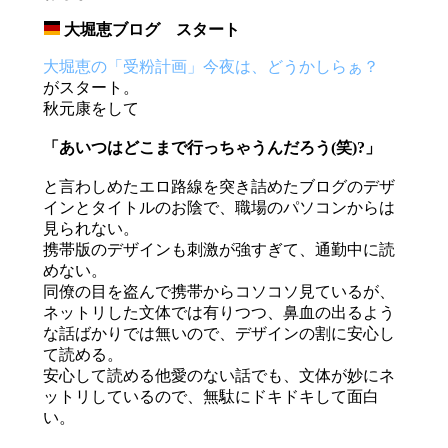
大堀恵ブログ スタート
_
大堀恵の「受粉計画」今夜は、どうかしらぁ？
がスタート。
秋元康をして
「あいつはどこまで行っちゃうんだろう(笑)?」
と言わしめたエロ路線を突き詰めたブログのデザ
インとタイトルのお陰で、職場のパソコンからは
見られない。
携帯版のデザインも刺激が強すぎて、通勤中に読
めない。
同僚の目を盗んで携帯からコソコソ見ているが、
ネットリした文体では有りつつ、鼻血の出るよう
な話ばかりでは無いので、デザインの割に安心し
て読める。
安心して読める他愛のない話でも、文体が妙にネ
ットリしているので、無駄にドキドキして面白
い。