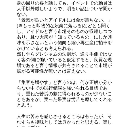
身の回りの客と話しても、イベントでの動員は
大手以外厳しいようで、明るい話はついぞ聞か
ない。
「景気が良いとアイドルには金が落ちない。」
(※もっと即物的な娯楽に落ちる)などとも聞く
し、アイドルと言う市場そのものが収縮しつつ
あり、且つ大衆が「知っているもの」にしか興
味を示さないという傾向も縮小再生産に拍車を
かけているとも考えられる。
然し乍らグレシャムの法則が、送り手側ではな
く客の側に働いていると仮定すると、良質な現
場であると言う情報が共有されることで市場が
拡がる可能性が無いとは言えない。
「集客を増やす」と言うのは、何が正解か分か
らない中での試行錯誤を強いられる目標であ
り、重ねた苦労の割に得られるものが少ないこ
ともあるが、実った果実は労苦を癒してくれる
と思う。
人生の苦みを感じさせるところは有ったが、そ
れすらも後味としては良かったと思える、楽し