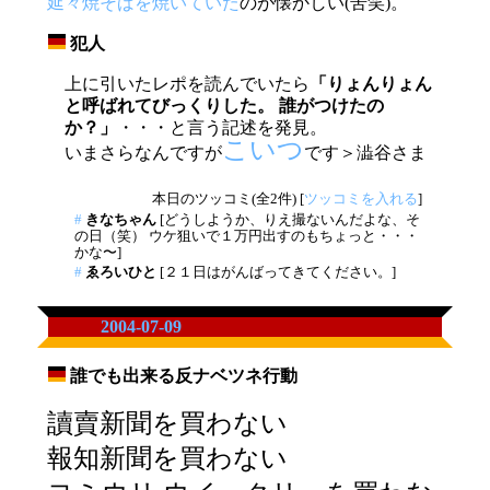
延々焼そばを焼いていた
のが懐かしい(苦笑)。
犯人
_
上に引いたレポを読んでいたら
「りょんりょん
と呼ばれてびっくりした。 誰がつけたの
か？」
・・・と言う記述を発見。
こいつ
いまさらなんですが
です＞澁谷さま
本日のツッコミ(全2件) [
ツッコミを入れる
]
#
きなちゃん
[どうしようか、りえ撮ないんだよな、そ
の日（笑） ウケ狙いで１万円出すのもちょっと・・・
かな〜]
#
ゑろいひと
[２１日はがんばってきてください。]
2004-07-09
誰でも出来る反ナベツネ行動
_
讀賣新聞を買わない
報知新聞を買わない