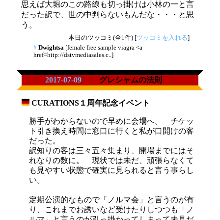
思えば大堀のこの路線も切っ掛けは小林の一と言
だった訳で、世の中判らないもんだな・・・と思
う。
本日のツッコミ(全1件) [
ツッコミを入れる
]
#
Dwightsa
[female free sample viagra <a
href=http://dstvmediasales.c..]
2017-07-09
グレシャムの法則
CURATIONS１周年記念イベント
_
勝手がわからないので早めに会場へ。 チケッ
ト引き換え時間に窓口に行くと私が口開けの客
だった。
訳知りの客は三々五々集まり、開場までにはそ
れなりの数に。 現状では未だ、頑張らなくて
も見やすい状態で確実に見られると言う事らし
い。
定期公演的なもので「ノルマ会」と言うのが有
り、これまでお誘いなど受けたりしつつも「ノ
ルマ」と言うのが引っ掛かってしまって未見だ