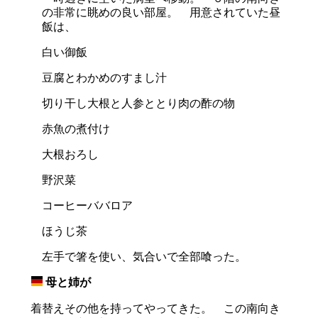
の非常に眺めの良い部屋。 用意されていた昼
飯は、
白い御飯
豆腐とわかめのすまし汁
切り干し大根と人参ととり肉の酢の物
赤魚の煮付け
大根おろし
野沢菜
コーヒーババロア
ほうじ茶
左手で箸を使い、気合いで全部喰った。
母と姉が
_
着替えその他を持ってやってきた。 この南向き