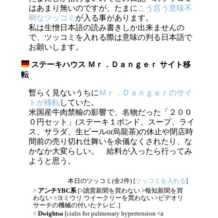
はあまり無いのですが、たまに
こう言う意味不
明なツッコミ
が入る事があります。
私は生憎日本語の読み書きしか出来ませんの
で、ツッコミを入れる際は意味の判る日本語で
お願いします。
ステーキハウス Ｍｒ．Ｄａｎｇｅｒ サイト移
_
転
暫らく見ないうちに
Ｍｒ．Ｄａｎｇｅｒのサイ
トが移転
していた。
米国産牛肉禁輸の影響で、名物だった「２００
０円セット」(ステーキ１ポンド、スープ、ライ
ス、サラダ、生ビールor烏龍茶)の休止や閉店時
間前の売り切れ仕舞いを余儀なくされたり、な
かなか大変らしい。 給料が入ったら行ってみ
ようと思う。
本日のツッコミ(全2件) [
ツッコミを入れる
]
#
アンチYBC系
[>讀賣新聞を買わない >報知新聞を買
わない >ヨミウリ ウイークリーを買わない >ビデオリ
サーチの機械の付いたテレビ..]
#
Dwightsa
[cialis for pulmonary hypertension <a