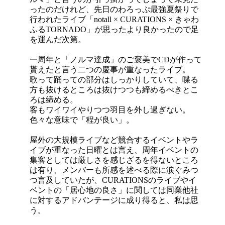
ったのだけれど、先日のわろっぷ最強夏祭りで
行われたライブ「notall × CURATIONS × きゃわ
ふるTORNADO」が思ったより良かったので足
を運んだ次第。
一周年と「ノルマ達成」のご褒美でCDが作って
貰えたと言う二つの慶事が重なったライブ。
歌って踊っての部分はしっかりしていて、喋る
方も抜けるところは抜けつつも締めるべきとこ
ろは締める。
客もワイワイやりつつ羽目を外し過ぎない。
色々な意味で「程が良い」。
屋外の大規模ライブなど競合するイベントやラ
イブが重なった日曜とは言え、周年イベントの
集客としては厳しさを感じざるを得ないところ
は有り、メンバーも所感を述べる際に涙ぐみつ
つ言及していたが、CURATIONSのライブやイ
ベントの「居心地の良さ」に関しては同業他社
に対するアドバンテージに成り得ると、私は思
う。