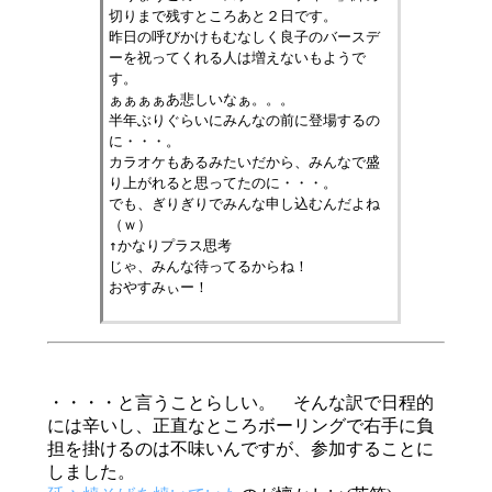
切りまで残すところあと２日です。
昨日の呼びかけもむなしく良子のバースデ
ーを祝ってくれる人は増えないもようで
す。
ぁぁぁぁあ悲しいなぁ。。。
半年ぶりぐらいにみんなの前に登場するの
に・・・。
カラオケもあるみたいだから、みんなで盛
り上がれると思ってたのに・・・。
でも、ぎりぎりでみんな申し込むんだよね
（ｗ）
↑かなりプラス思考
じゃ、みんな待ってるからね！
おやすみぃー！
・・・・と言うことらしい。 そんな訳で日程的
には辛いし、正直なところボーリングで右手に負
担を掛けるのは不味いんですが、参加することに
しました。