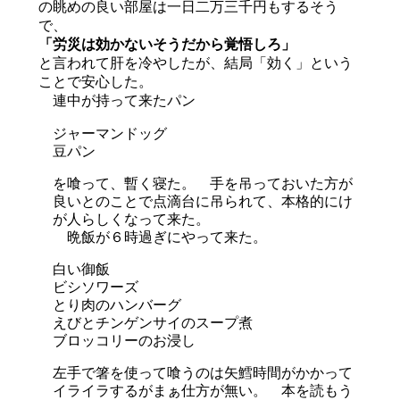
の眺めの良い部屋は一日二万三千円もするそう
で、
「労災は効かないそうだから覚悟しろ」
と言われて肝を冷やしたが、結局「効く」という
ことで安心した。
連中が持って来たパン
ジャーマンドッグ
豆パン
を喰って、暫く寝た。 手を吊っておいた方が
良いとのことで点滴台に吊られて、本格的にけ
が人らしくなって来た。
晩飯が６時過ぎにやって来た。
白い御飯
ビシソワーズ
とり肉のハンバーグ
えびとチンゲンサイのスープ煮
ブロッコリーのお浸し
左手で箸を使って喰うのは矢鱈時間がかかって
イライラするがまぁ仕方が無い。 本を読もう