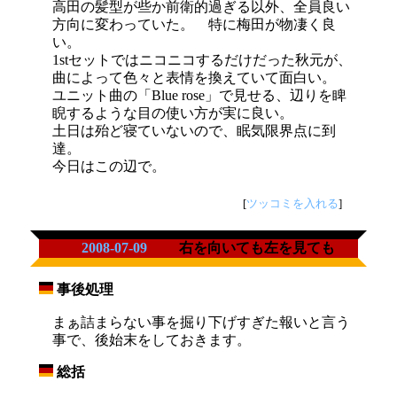
高田の髪型が些か前衛的過ぎる以外、全員良い
方向に変わっていた。 特に梅田が物凄く良
い。
1stセットではニコニコするだけだった秋元が、
曲によって色々と表情を換えていて面白い。
ユニット曲の「Blue rose」で見せる、辺りを睥
睨するような目の使い方が実に良い。
土日は殆ど寝ていないので、眠気限界点に到
達。
今日はこの辺で。
[
ツッコミを入れる
]
2008-07-09
右を向いても左を見ても
事後処理
_
まぁ詰まらない事を掘り下げすぎた報いと言う
事で、後始末をしておきます。
総括
_