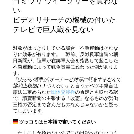
ヨミウリ ウイークリーを買わな
い
ビデオリサーチの機械の付いた
テレビで巨人戦を見ない
対象がはっきりしている場合、不買運動はそれな
りに効果が有ります。 戦前、反戦反軍論調の朝
日新聞が、陸軍が在郷軍人会を指嗾して起こした
不買運動によって戦争賛美に変わった例がありま
す。
「(たかが選手が)オーナーと対等に話をするなんて
協約上根拠は１つもない」
と言うナベツネ発言は
憲法に定められた
団体交渉権
の否定とも取れる訳
で、讀賣新聞の主張する「改憲」なるものが労働
三権の否定まで含んだものなんじゃないかと疑っ
てしまいます。
ツッコミは日本語で書いてください
_
たまにしか拾わないのでこの日記へのツッコミ