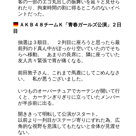
客の一部のエゴ丸出しの振舞いを延々と見せら
れたり、拘束時間の割に得るところのないイベ
ントだった。
ＡＫＢ４８チームＫ「青春ガールズ公演」２日
_
目
抽選は３順目。 ２列目に座ろうと思ったら最
前列のド真ん中がぽっかり空いていたのでそち
らへ移動。 あまりの良席に、隣に座っていた
友人共々緊張で胃が痛くなる。
前田敦子さん、これまで馬鹿にしてごめんなさ
い。 私が悪うございました。
いつものオーバーチュアでカーテンが開いて行
くと、カーテンぎりぎりに立っていたメンバー
が半歩前に出る。
開ききって明転して公演がスタート。
以前より一列目がステージ寄りにずれた為、広
角的な視野を意識してもたないと全体が見渡せ
ない。