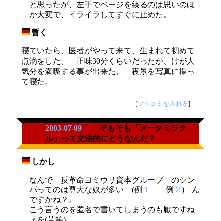
と思ったが、左手でページを繰るのは思いのほ
か大変で、イライラしてすぐに止めた。
暫く
_
寝ていたら、医者がやって来て、生まれて初めて
点滴をした。 正味30分くらいだったが、けが人
気分を満喫する事が出来た。 夜景を写真に撮っ
て寝た。
[
ツッコミを入れる
]
2003-07-09
そもそも「メークミラク
ル」って文法的にどうなんだ？
しかし
_
なんで 反革命ヨミウリ資本グループ のシン
パってのは尊大な奴が多い (例
１
例
２
) ん
ですかね？。
こう言うのを匿名で書いてしまうのも厭ですね
ぇを(苦笑)