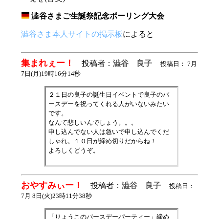
澁谷さまご生誕祭記念ボーリング大会
_
澁谷さま本人サイトの掲示板
によると
集まれぇー！
投稿者：
澁谷 良子
投稿日： 7月
7日(月)19時16分14秒
２１日の良子の誕生日イベントで良子のバ
ースデーを祝ってくれる人がいないみたい
です。
なんて悲しいんでしょう。。。
申し込んでない人は急いで申し込んでくだ
しゃれ。１０日が締め切りだからね！
よろしくどうぞ。
おやすみぃー！
投稿者：
澁谷 良子
投稿日：
7月 8日(火)23時11分38秒
「りょうこのバースデーパーティー」締め