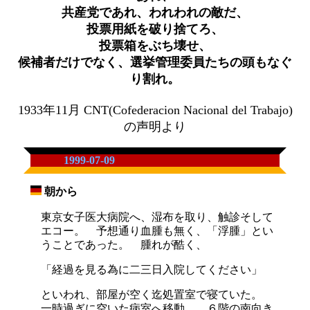
共産党であれ、われわれの敵だ、
投票用紙を破り捨てろ、
投票箱をぶち壊せ、
候補者だけでなく、選挙管理委員たちの頭もなぐ
り割れ。
1933年11月 CNT(Cofederacion Nacional del Trabajo)
の声明より
1999-07-09
朝から
_
東京女子医大病院へ、湿布を取り、触診そして
エコー。 予想通り血腫も無く、「浮腫」とい
うことであった。 腫れが酷く、
「経過を見る為に二三日入院してください」
といわれ、部屋が空く迄処置室で寝ていた。
一時過ぎに空いた病室へ移動。 ６階の南向き