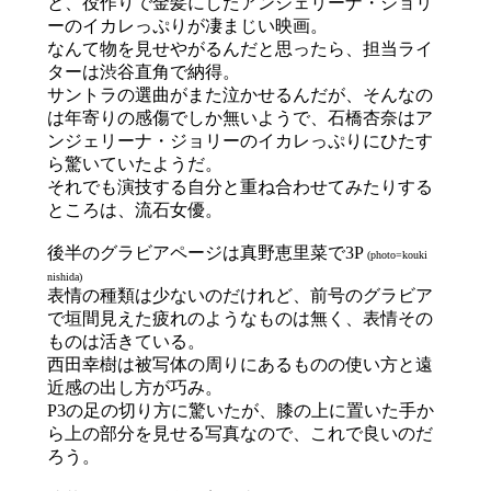
と、役作りで金髪にしたアンジェリーナ・ジョリ
ーのイカレっぷりが凄まじい映画。
なんて物を見せやがるんだと思ったら、担当ライ
ターは渋谷直角で納得。
サントラの選曲がまた泣かせるんだが、そんなの
は年寄りの感傷でしか無いようで、石橋杏奈はア
ンジェリーナ・ジョリーのイカレっぷりにひたす
ら驚いていたようだ。
それでも演技する自分と重ね合わせてみたりする
ところは、流石女優。
後半のグラビアページは真野恵里菜で3P
(photo=kouki
nishida)
表情の種類は少ないのだけれど、前号のグラビア
で垣間見えた疲れのようなものは無く、表情その
ものは活きている。
西田幸樹は被写体の周りにあるものの使い方と遠
近感の出し方が巧み。
P3の足の切り方に驚いたが、膝の上に置いた手か
ら上の部分を見せる写真なので、これで良いのだ
ろう。