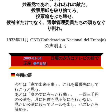
共産党であれ、われわれの敵だ、
投票用紙を破り捨てろ、
投票箱をぶち壊せ、
候補者だけでなく、選挙管理委員たちの頭もなぐ
り割れ。
1933年11月 CNT(Cofederacion Nacional del Trabajo)
の声明より
2009-01-04
日曜の夕方はテレビの前で
正座
[
長年日記
]
年頭の辞
_
今年は「家で出来る事」、これを最優先にして
行こうと思う。
あとは「身の丈に有った行動」。 一回三千円
の公演を、月に何度も見る訳にも行かない。
見たい公演に絞ってメールを出し、ハズレたら
諦める。