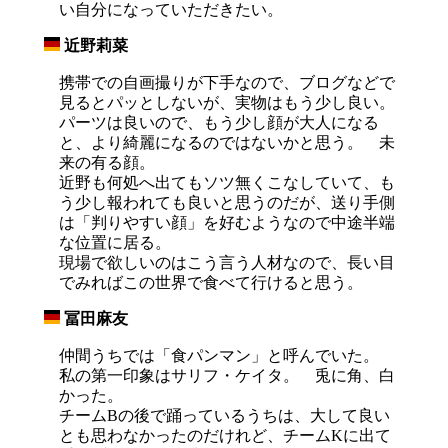
い自分になっていただきたい。
近野莉菜
_
携帯での自画撮りが下手なので、ブログなどで
見るとパッとしないが、実物はもう少し良い。
パーツは良いので、もう少し顔が大人になる
と、より綺麗になるのではないかと思う。 未
来の有る顔。
近野も何処へ出てもソツ無くこなしていて、も
う少し報われても良いと思うのだが、送り手側
は「判りやすい顔」を好むようなので中途半端
な位置に居る。
現場で欲しいのはこう言う人材なので、長い目
でみればこの世界で食べて行けると思う。
冨田麻友
_
仲間うちでは「食パンマン」と呼んでいた。
私の第一印象はサリフ・ケイタ。 兎に角、白
かった。
チームBの後で踊っているうちは、大して良い
とも思わなかったのだけれど、チームKに出て