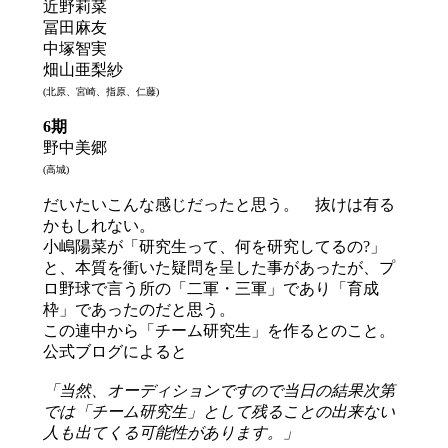
近野莉菜
冨田麻友
中塚智実
畑山亜梨紗
(北原、宮崎、指原、仁藤)
6期
野中美郷
(高城)
だいたいこんな感じだったと思う。 抜けは有る
かもしれない。
小嶋陽菜が「研究生って、何を研究してるの?」
と、本質を衝いた疑問を呈した事があったが、プ
ロ野球で言う所の「二軍・三軍」であり「育成
枠」であったのだと思う。
この連中から「チーム研究生」を作るとのこと。
公式ブログによると
「当然、オーディションですので当日の結果次第
では「チーム研究生」として残ることの出来ない
人も出てくる可能性があります。」