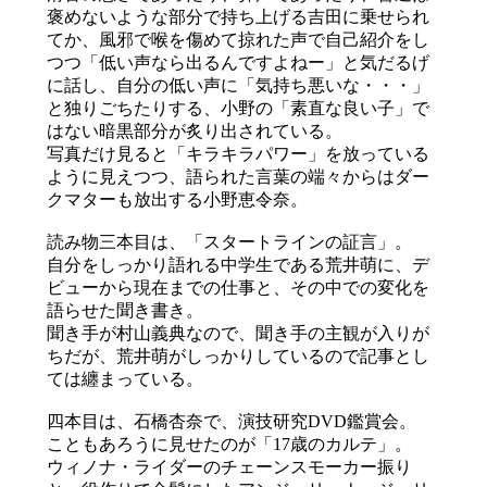
褒めないような部分で持ち上げる吉田に乗せられ
てか、風邪で喉を傷めて掠れた声で自己紹介をし
つつ「低い声なら出るんですよねー」と気だるげ
に話し、自分の低い声に「気持ち悪いな・・・」
と独りごちたりする、小野の「素直な良い子」で
はない暗黒部分が炙り出されている。
写真だけ見ると「キラキラパワー」を放っている
ように見えつつ、語られた言葉の端々からはダー
クマターも放出する小野恵令奈。
読み物三本目は、「スタートラインの証言」。
自分をしっかり語れる中学生である荒井萌に、デ
ビューから現在までの仕事と、その中での変化を
語らせた聞き書き。
聞き手が村山義典なので、聞き手の主観が入りが
ちだが、荒井萌がしっかりしているので記事とし
ては纏まっている。
四本目は、石橋杏奈で、演技研究DVD鑑賞会。
こともあろうに見せたのが「17歳のカルテ」。
ウィノナ・ライダーのチェーンスモーカー振り