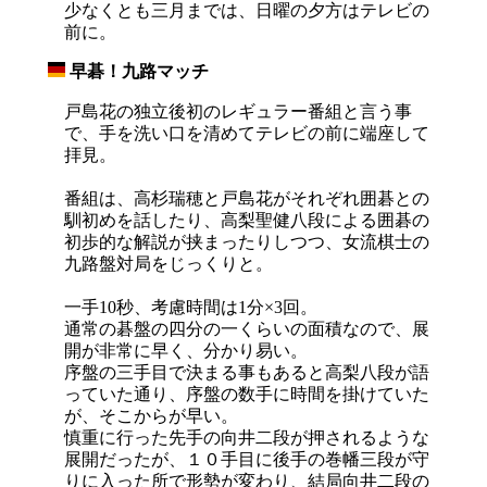
少なくとも三月までは、日曜の夕方はテレビの
前に。
早碁！九路マッチ
_
戸島花の独立後初のレギュラー番組と言う事
で、手を洗い口を清めてテレビの前に端座して
拝見。
番組は、高杉瑞穂と戸島花がそれぞれ囲碁との
馴初めを話したり、高梨聖健八段による囲碁の
初歩的な解説が挟まったりしつつ、女流棋士の
九路盤対局をじっくりと。
一手10秒、考慮時間は1分×3回。
通常の碁盤の四分の一くらいの面積なので、展
開が非常に早く、分かり易い。
序盤の三手目で決まる事もあると高梨八段が語
っていた通り、序盤の数手に時間を掛けていた
が、そこからが早い。
慎重に行った先手の向井二段が押されるような
展開だったが、１０手目に後手の巻幡三段が守
りに入った所で形勢が変わり、結局向井二段の