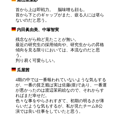
_
首から上は即戦力。 脳味噌も顔も。
首から下とのギャップがまた、嵌る人には堪ら
ないのだと思う。
内田眞由美、中塚智実
_
残念ながら殆ど見たことが無い。
最近の研究生の採用傾向や、研究生からの昇格
傾向を見る限りにおいては、本流なのだと思
う。
判り易く可愛らしい。
瓜屋茜
_
4期の中では一番報われていないような気もする
が、一番の貧乏籤は実は佐藤(亜)であり、一番運
が悪かったのは渡辺茉莉絵なので、それからす
ればまだ幸せだ。
色々な事をやらされすぎて、初期の明るさが薄
らいだような気もするが、私が見たチームB公
演では良い仕事をしていたと思う。