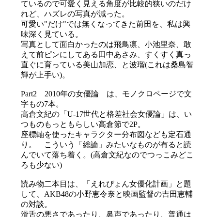
ているので可愛く見える角度が比較的狭いのだけ
れど、ハズレの写真が減った。
可愛い"だけ"では無くなってきた前田を、私は興
味深く見ている。
写真として面白かったのは飛鳥凛、小池里奈、敢
えて前ピンにしてある田中あさみ、すくすく真っ
直ぐに育っている美山加恋、と波瑠(これは桑島智
輝が上手い)。
Part2 2010年の女優論 は、モノクロページで文
字もの7本。
高倉文紀の「U-17世代と格差社会女優論」は、い
つものもっともらしい高倉節で2P。
座標軸を使ったキャラクター分布図なども定石通
り。 こういう「総論」みたいなものが有ると読
んでいて落ち着く。(高倉文紀なのでつっこみどこ
ろも少ない)
読み物二本目は、「えれぴょん女優化計画」と題
して、AKB48の小野恵令奈と映画監督の吉田恵輔
の対談。
滑舌の悪さであったり、鼻声であったり、普通は