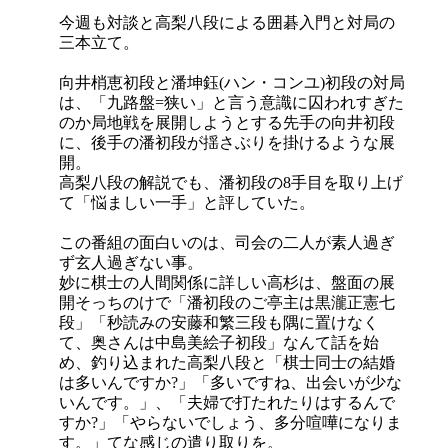
今週も対談と高梨八段による囲碁入門と対局の
三本立て。
向井梢恵初段と潘坤鈺(ハン・コンユ)初段の対局
は、「九路盤=狭い」と言う意識に囚われすぎた
のか局地戦を展開しようとする先手の向井初段
に、後手の潘初段が揺さぶりを掛けるような展
開。
高梨八段の解説でも、潘初段の8手目を取り上げ
て「悩ましい一手」と評していた。
この番組の面白いのは、司会の二人が素人過ぎ
ず玄人過ぎない事。
妙に棋士の人間関係に詳しい高杉は、盤面の展
開そっちのけで「潘初段のご亭主は黒瀧正憲七
段」「秒読みの安藤和繁三段も隅に置けなく
て、奥さんは中島美絵子初段」なんて話を始
め、釣り込まれた高梨八段と「棋士同士の結婚
は多いんですか?」「多いですね、出会いが少な
いんです。」、「夫婦で打たれたりはするんで
すか?」「やらないでしょう、多分喧嘩になりま
す。」てな感じの遣り取りを。