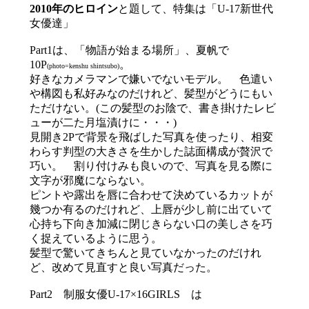
2010年のヒロイン
と題して、特集は「U-17新世代
女優達」
Part1は、「物語が始まる場所」、夏帆で
10P
。
(photo=kenshu shintsubo)
好きなカメラマンで嫌いでないモデル。 色遣い
や構図も私好みなのだけれど、髪型がどうにもい
ただけない。(この髪型のお陰で、書き掛けたレビ
ューが二た月塩漬けに・・・)
見開き2Pで背景を飛ばした写真を使ったり、相変
わらす判型の大きさを生かした誌面構成が贅沢で
巧い。 割り付けみも良いので、写真を見る際に
文字が邪魔にならない。
ピントや露出を唇に合わせて決めているカットが
幾つか有るのだけれど、上唇が少し前に出ていて
心持ち下向き加減に閉じきらない口の美しさを巧
く捉えているように思う。
髪型で驚いてきちんと見ていなかったのだけれ
ど、改めて見直すと良い写真だった。
Part2 制服女優U-17×16GIRLS は