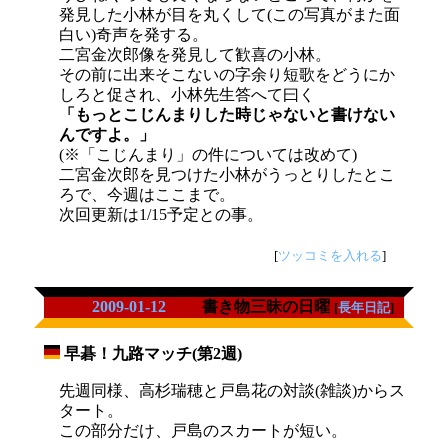
発見した小林が目を丸くして(この写真がまた面
白い)奇声を発する。
二宮金次郎像を発見して歓喜の小林。
その前に出来そこないの字余り短歌をどうにか
しろと促され、小林先生答へて曰く
「もっとこじんまりした時じゃないと書けない
んですよ。」
(※「こじんまり」の件については改めて)
二宮金次郎を見つけた小林がうっとりしたとこ
ろで、今週はここまで。
次回更新は1/15予定との事。
[
ツッコミを入れる
]
2009-01-12
書き物三昧の日曜
[
長年日記
]
早碁！九路マッチ(第2週)
_
先週同様、高杉瑞穂と戸島花の対談(雑談)からス
タート。
この部分だけ、戸島のスカートが短い。