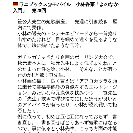
ワニブックス@モバイル 小林香菜「よのなか
_
入門」 第28回
笹公人先生の短歌講座。 先週に引き続き、屋
内にて実作。
小林の過去のトンデモエピソードから一首捻り
出すのだけれど、目を細めて遠くを見るような
体で、絵に描いたような苦吟。
ガチャガチャ当たり企画のボーリング大会で、
秋元康本人に「秋元先生によく似てますね」と
のたまった件を詠む小林。 そんなことが有っ
たのか!!と驚く笹先生。
小林画伯描く、良く言えば「アフロカツラを頭
に乗せて笑福亭鶴瓶の真似をするエルトン・ジ
ョン」みたいな秋元康像を挟みつつ。 笹先生
の「先生」抜きで呼び捨てにしたほうが良いと
のアドバイスが有ったり、小林が恐れ戦いて拒
否したり。
例に依って、初めは五七五になっておらず、書
き直し。 書き直せばとりあへず短歌にはなる
ので、事に依ると小林先生、こっち方面の才能