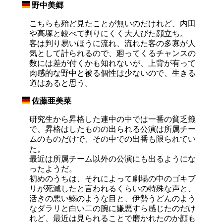
野中美郷
_
こちらも殆ど見たことが無いのだけれど、内田
や高塚と較べて判りにくく大人びた顔立ち。
客は判り易いほうに流れ、流れた客の多寡が人
気として計られるので、廻ってくるチャンスの
数には差が付くかも知れないが、上背が有って
肉感的な野中と被る個性は少ないので、生きる
道はあると思う。
佐藤亜美菜
_
研究生から昇格した連中の中では一番の貧乏籤
で、昇格はしたものの出られる公演は所属チー
ムのものだけで、その中での出番も限られてい
た。
最近は所属チーム以外の公演にも出るようにな
ったようだ。
初めのうちは、それによって劇場の中のゴキブ
リが死滅したと言われるくらいの特殊な声と、
活きの悪い鰯のような目と、伊勢うどんのよう
なダラリと白い二の腕に嫌悪すら感じたのだけ
れど、最近は見られることで磨かれたのか顔も