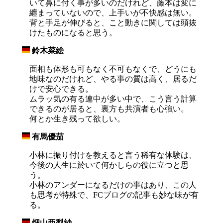
いて鼻に付く事が多いのだけれど、藤本は変に
纏まっていないので、上手いが不快感は無い。
背と手足が伸びると、こと動きに関しては頭抜
けたものになると思う。
鈴木菜絵
_
面相も体形も可もなく不可もなくで、どうにも
地味なのだけれど、やる事の質は高く、居るだ
けで安心できる。
ムラッ気の有る連中が多い中で、こう言う計算
できるのが居ると、裏方も共演者も心強い。
何とか生き残って欲しい。
有馬優茄
_
小林に振り付けを教えると言う稀有な体験は、
今後の人生に於いて何かしらの役に立つと思
う。
小林のアンダーになるだけの事はあり、この人
も思考が特殊で、FCブログの記事も妙な味が有
る。
畑山亜梨紗