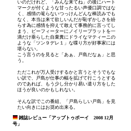
いのだけれど、「みんな来てね」の後にハート
マークが付くような甘ったるい声優口調ではな
く、感情の篭らないつっけんどんな棒読みでも
なく、本当は来て欲しいんだが恥ずかしさを紛
らす為に感情を抑えて敢えて事務的に言ってし
まう、ビーフィーターにノイリープラットを一
滴だけ垂らした自棄糞にドライなマティーニの
ような「ツン９デレ１」な喋り方が好事家には
堪らない。
こう言うのを見ると「あぁ、戸島だなぁ」と思
う。
ただこれが万人受けするかと言うとそうでもな
い訳で、戸島が仕事の幅を拡げて行こうとする
のであれば、もう少し分かり易い遣り方をした
ほうが良いのかもしれない。
そんな訳でこの番組、「戸島らしい戸島」を見
たい向きにはお奨め出来る。
雑誌レビュー「アップトゥボーイ 2008 12月
_
号」