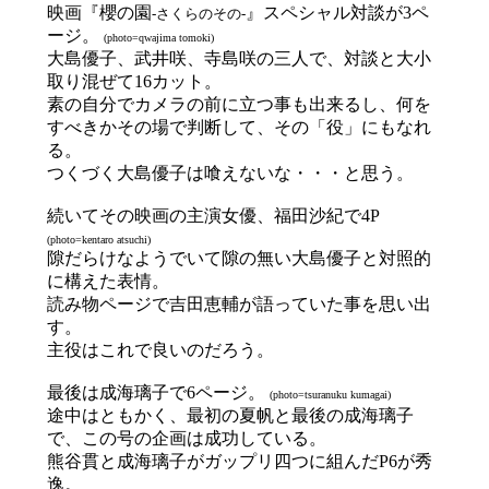
映画『櫻の園
』スペシャル対談が3ペ
-さくらのその-
ージ。
(photo=qwajima tomoki)
大島優子、武井咲、寺島咲の三人で、対談と大小
取り混ぜて16カット。
素の自分でカメラの前に立つ事も出来るし、何を
すべきかその場で判断して、その「役」にもなれ
る。
つくづく大島優子は喰えないな・・・と思う。
続いてその映画の主演女優、福田沙紀で4P
(photo=kentaro atsuchi)
隙だらけなようでいて隙の無い大島優子と対照的
に構えた表情。
読み物ページで吉田恵輔が語っていた事を思い出
す。
主役はこれで良いのだろう。
最後は成海璃子で6ページ。
(photo=tsuranuku kumagai)
途中はともかく、最初の夏帆と最後の成海璃子
で、この号の企画は成功している。
熊谷貫と成海璃子がガップリ四つに組んだP6が秀
逸。