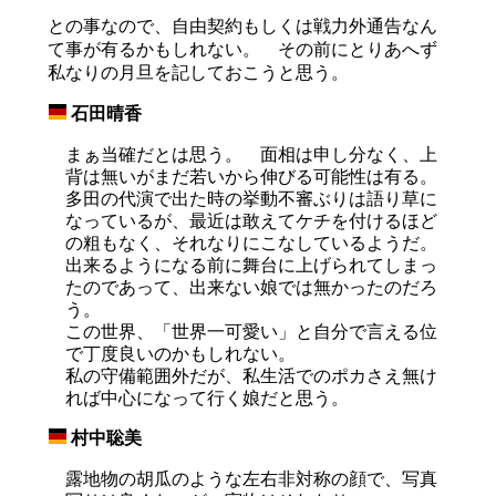
との事なので、自由契約もしくは戦力外通告なん
て事が有るかもしれない。 その前にとりあへず
私なりの月旦を記しておこうと思う。
石田晴香
_
まぁ当確だとは思う。 面相は申し分なく、上
背は無いがまだ若いから伸びる可能性は有る。
多田の代演で出た時の挙動不審ぶりは語り草に
なっているが、最近は敢えてケチを付けるほど
の粗もなく、それなりにこなしているようだ。
出来るようになる前に舞台に上げられてしまっ
たのであって、出来ない娘では無かったのだろ
う。
この世界、「世界一可愛い」と自分で言える位
で丁度良いのかもしれない。
私の守備範囲外だが、私生活でのポカさえ無け
れば中心になって行く娘だと思う。
村中聡美
_
露地物の胡瓜のような左右非対称の顔で、写真