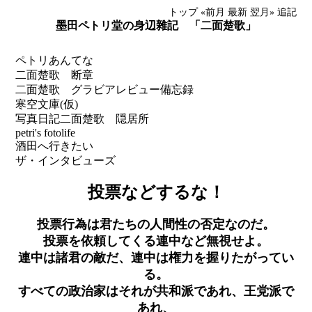
トップ
«前月
最新
翌月»
追記
墨田ペトリ堂の身辺雜記 「二面楚歌」
ペトリあんてな
二面楚歌 断章
二面楚歌 グラビアレビュー備忘録
寒空文庫(仮)
写真日記
二面楚歌 隠居所
petri's fotolife
酒田へ行きたい
ザ・インタビューズ
投票などするな！
投票行為は君たちの人間性の否定なのだ。
投票を依頼してくる連中など無視せよ。
連中は諸君の敵だ、連中は権力を握りたがってい
る。
すべての政治家はそれが共和派であれ、王党派で
あれ、