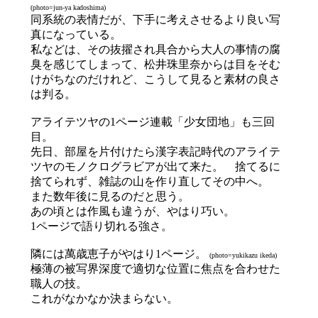
(photo=jun-ya kadoshima)
同系統の表情だが、下手に考えさせるより良い写
真になっている。
私などは、その抜擢され具合から大人の事情の腐
臭を感じてしまって、松井珠里奈からは目をそむ
けがちなのだけれど、こうして見ると素材の良さ
は判る。
アライテツヤの1ページ連載「少女団地」も三回
目。
先日、部屋を片付けたら漢字表記時代のアライテ
ツヤのモノクログラビアが出て来た。 捨てるに
捨てられず、雑誌の山を作り直してその中へ。
また数年後に見るのだと思う。
あの頃とは作風も違うが、やはり巧い。
1ページで語り切れる強さ。
隣には萬歳恵子がやはり1ページ。
(photo=yukikazu ikeda)
極薄の被写界深度で適切な位置に焦点を合わせた
職人の技。
これがなかなか決まらない。