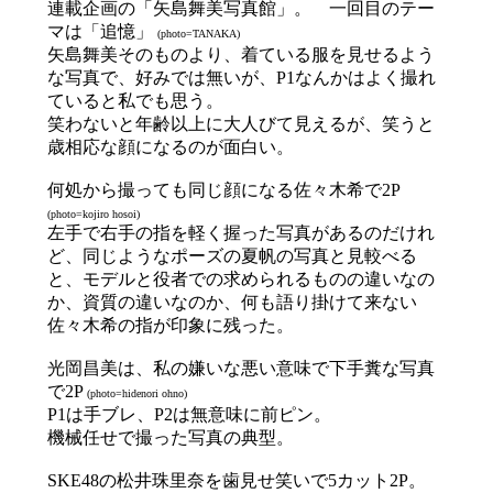
連載企画の「矢島舞美写真館」。 一回目のテー
マは「追憶」
(photo=TANAKA)
矢島舞美そのものより、着ている服を見せるよう
な写真で、好みでは無いが、P1なんかはよく撮れ
ていると私でも思う。
笑わないと年齢以上に大人びて見えるが、笑うと
歳相応な顔になるのが面白い。
何処から撮っても同じ顔になる佐々木希で2P
(photo=kojiro hosoi)
左手で右手の指を軽く握った写真があるのだけれ
ど、同じようなポーズの夏帆の写真と見較べる
と、モデルと役者での求められるものの違いなの
か、資質の違いなのか、何も語り掛けて来ない
佐々木希の指が印象に残った。
光岡昌美は、私の嫌いな悪い意味で下手糞な写真
で2P
(photo=hidenori ohno)
P1は手ブレ、P2は無意味に前ピン。
機械任せで撮った写真の典型。
SKE48の松井珠里奈を歯見せ笑いで5カット2P。