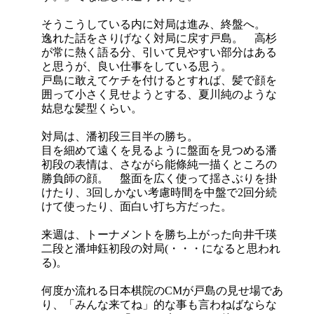
そうこうしている内に対局は進み、終盤へ。
逸れた話をさりげなく対局に戻す戸島。 高杉
が常に熱く語る分、引いて見やすい部分はある
と思うが、良い仕事をしている思う。
戸島に敢えてケチを付けるとすれば、髪で顔を
囲って小さく見せようとする、夏川純のような
姑息な髪型くらい。
対局は、潘初段三目半の勝ち。
目を細めて遠くを見るように盤面を見つめる潘
初段の表情は、さながら能條純一描くところの
勝負師の顔。 盤面を広く使って揺さぶりを掛
けたり、3回しかない考慮時間を中盤で2回分続
けて使ったり、面白い打ち方だった。
来週は、トーナメントを勝ち上がった向井千瑛
二段と潘坤鈺初段の対局(・・・になると思われ
る)。
何度か流れる日本棋院のCMが戸島の見せ場であ
り、「みんな来てね」的な事も言わねばならな