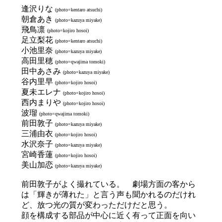
逢沢りな
(photo=kentaro atsuchi)
朝倉あき
(photo=kazuya miyake)
飛鳥凛
(photo=kojiro hosoi)
足立梨花
(photo=kentaro atsuchi)
小池里奈
(photo=kazuya miyake)
高田里穂
(photo=qwajima tomoki)
田中あさみ
(photo=kazuya miyake)
谷内里早
(photo=kojiro hosoi)
夏未エレナ
(photo=kojiro hosoi)
西内まりや
(photo=kojiro hosoi)
波瑠
(photo=qwajima tomoki)
前田敦子
(photo=kazuya miyake)
三浦由衣
(photo=kojiro hosoi)
水沢奈子
(photo=kazuya miyake)
宮崎香蓮
(photo=kojiro hosoi)
美山加恋
(photo=kazuya miyake)
前田敦子がよく撮れている。 劇場方面の客から
は「輝きが薄れた」と言う声も聞かれるのだけれ
ど、放つ光の質が変わっただけだと思う。
顔を構成する部品が中心に近く有って正面を向い