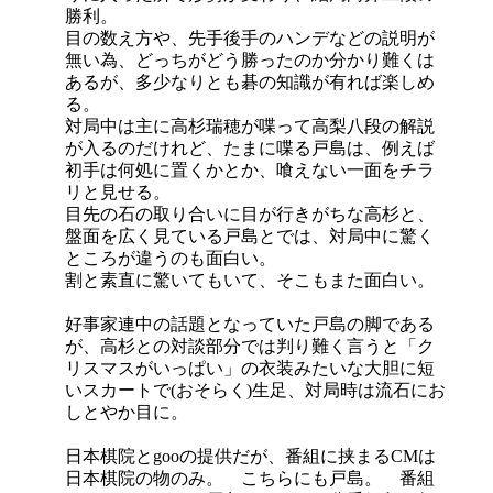
勝利。
目の数え方や、先手後手のハンデなどの説明が
無い為、どっちがどう勝ったのか分かり難くは
あるが、多少なりとも碁の知識が有れば楽しめ
る。
対局中は主に高杉瑞穂が喋って高梨八段の解説
が入るのだけれど、たまに喋る戸島は、例えば
初手は何処に置くかとか、喰えない一面をチラ
リと見せる。
目先の石の取り合いに目が行きがちな高杉と、
盤面を広く見ている戸島とでは、対局中に驚く
ところが違うのも面白い。
割と素直に驚いてもいて、そこもまた面白い。
好事家連中の話題となっていた戸島の脚である
が、高杉との対談部分では判り難く言うと「ク
リスマスがいっぱい」の衣装みたいな大胆に短
いスカートで(おそらく)生足、対局時は流石にお
しとやか目に。
日本棋院とgooの提供だが、番組に挟まるCMは
日本棋院の物のみ。 こちらにも戸島。 番組