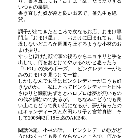
り、書き直しても「舌」は「乱」だったりする
いつもの展開。
書き直した奴が割と良い出来で、笹先生も絶
賛。
調子が出てきたところで次なるお店、おまけ専
門店「おまけ屋」。 おまけに囲まれても、埋
没しないどころか周囲を圧するような小林のお
まけ振り。
すっとぼけた顔で頭の後ろからニョキリと手を
出して、何をおどけてやがるのかと思ったら、
「UFO」の決めポーズ。 ピンクレディーがら
みのおまけを見つけて一首。
しかしなんで女子はピンクレディーがこうも好
きなのか。 私にとってピンクレディーと国生
さゆりと瀬能あずさとハロプロは夢が無いもの
の代名詞なのであるが。 ちなみにどうでも良
い上にもどうで良い話になるが、夢が有ったの
はキャンディーズと永田ルリ子と宮前真樹、そ
して2006年2月18日迄のAKB48。
閑話休題、小林の話。 ピンクレデーの歌がど
うひねくっても良くならないところで、何かを