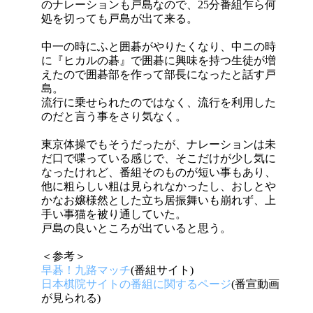
のナレーションも戸島なので、25分番組乍ら何
処を切っても戸島が出て来る。
中一の時にふと囲碁がやりたくなり、中ニの時
に『ヒカルの碁』で囲碁に興味を持つ生徒が増
えたので囲碁部を作って部長になったと話す戸
島。
流行に乗せられたのではなく、流行を利用した
のだと言う事をさり気なく。
東京体操でもそうだったが、ナレーションは未
だ口で喋っている感じで、そこだけが少し気に
なったけれど、番組そのものが短い事もあり、
他に粗らしい粗は見られなかったし、おしとや
かなお嬢様然とした立ち居振舞いも崩れず、上
手い事猫を被り通していた。
戸島の良いところが出ていると思う。
＜参考＞
早碁！九路マッチ
(番組サイト)
日本棋院サイトの番組に関するページ
(番宣動画
が見られる)