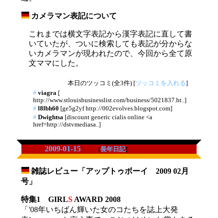
カメラマン表記について
_
これまでは横文字表記から漢字表記に直して書
いていたが、ついに検索しても表記が分からな
いカメラマンが現われたので、今回から全て原
文ママにした。
本日のツッコミ(全3件) [
ツッコミを入れる
]
#
viagra
[
http://www.stlouisbusinesslist.com/business/5021837.ht..]
#
l8lbh60
[ge5g2yf http://002evolves.blogspot.com]
#
Dwightsa
[discount generic cialis online <a
href=http://dstvmediasa..]
2009-01-15
[
長年日記
]
雑誌レビュー「アップトゥボーイ 2009 02月
_
号」
特集1 GIRL
S
AWARD 2008
「'08年いちばん輝いた女のコたちを誌上大発