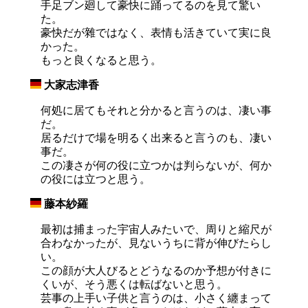
手足ブン廻して豪快に踊ってるのを見て驚い
た。
豪快だが雜ではなく、表情も活きていて実に良
かった。
もっと良くなると思う。
大家志津香
_
何処に居てもそれと分かると言うのは、凄い事
だ。
居るだけで場を明るく出来ると言うのも、凄い
事だ。
この凄さが何の役に立つかは判らないが、何か
の役には立つと思う。
藤本紗羅
_
最初は捕まった宇宙人みたいで、周りと縮尺が
合わなかったが、見ないうちに背が伸びたらし
い。
この顔が大人びるとどうなるのか予想が付きに
くいが、そう悪くは転ばないと思う。
芸事の上手い子供と言うのは、小さく纏まって