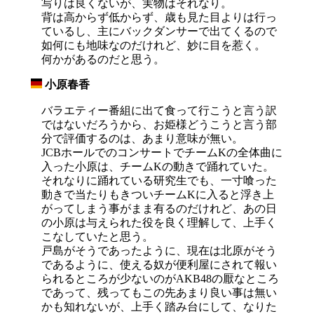
写りは良くないが、実物はそれなり。
背は高からず低からず、歳も見た目よりは行っ
ているし、主にバックダンサーで出てくるので
如何にも地味なのだけれど、妙に目を惹く。
何かがあるのだと思う。
小原春香
_
バラエティー番組に出て食って行こうと言う訳
ではないだろうから、お姫様どうこうと言う部
分で評価するのは、あまり意味が無い。
JCBホールでのコンサートでチームKの全体曲に
入った小原は、チームKの動きで踊れていた。
それなりに踊れている研究生でも、一寸喰った
動きで当たりもきついチームKに入ると浮き上
がってしまう事がまま有るのだけれど、あの日
の小原は与えられた役を良く理解して、上手く
こなしていたと思う。
戸島がそうであったように、現在は北原がそう
であるように、使える奴が便利屋にされて報い
られるところが少ないのがAKB48の厭なところ
であって、残ってもこの先あまり良い事は無い
かも知れないが、上手く踏み台にして、なりた