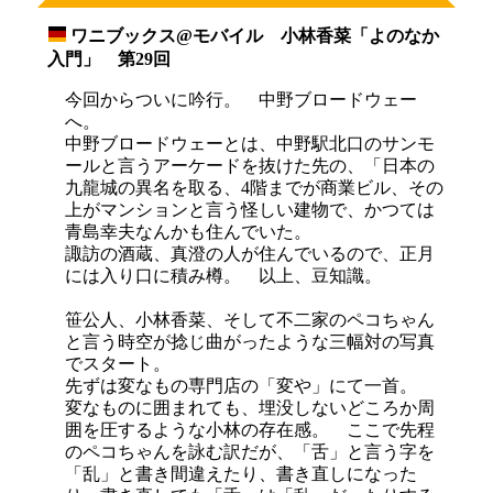
ワニブックス@モバイル 小林香菜「よのなか
_
入門」 第29回
今回からついに吟行。 中野ブロードウェー
へ。
中野ブロードウェーとは、中野駅北口のサンモ
ールと言うアーケードを抜けた先の、「日本の
九龍城の異名を取る、4階までが商業ビル、その
上がマンションと言う怪しい建物で、かつては
青島幸夫なんかも住んでいた。
諏訪の酒蔵、真澄の人が住んでいるので、正月
には入り口に積み樽。 以上、豆知識。
笹公人、小林香菜、そして不二家のペコちゃん
と言う時空が捻じ曲がったような三幅対の写真
でスタート。
先ずは変なもの専門店の「変や」にて一首。
変なものに囲まれても、埋没しないどころか周
囲を圧するような小林の存在感。 ここで先程
のペコちゃんを詠む訳だが、「舌」と言う字を
「乱」と書き間違えたり、書き直しになった