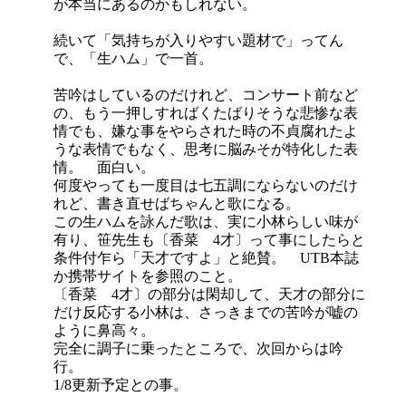
が本当にあるのかもしれない。
続いて「気持ちが入りやすい題材で」ってん
で、「生ハム」で一首。
苦吟はしているのだけれど、コンサート前など
の、もう一押しすればくたばりそうな悲惨な表
情でも、嫌な事をやらされた時の不貞腐れたよ
うな表情でもなく、思考に脳みそが特化した表
情。 面白い。
何度やっても一度目は七五調にならないのだけ
れど、書き直せばちゃんと歌になる。
この生ハムを詠んだ歌は、実に小林らしい味が
有り、笹先生も〔香菜 4才〕って事にしたらと
条件付乍ら「天才ですよ」と絶賛。 UTB本誌
か携帯サイトを参照のこと。
〔香菜 4才〕の部分は閑却して、天才の部分に
だけ反応する小林は、さっきまでの苦吟が嘘の
ように鼻高々。
完全に調子に乗ったところで、次回からは吟
行。
1/8更新予定との事。