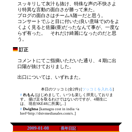
スッキリして灰汁も抜け、特殊な声の不快さよ
り特異な言動の面白さが勝って来た。
ブログの面白さはチームA随一だと思う。
コンサートでふと目に付いた(良い意味で)のをよ
くよく見ると佐藤(亜)だったなんて事が、一度な
らず有った。 それだけ綺麗になったのだと思
う。
訂正
_
コメントにてご指摘いただいた通り、４期に出
口陽が抜けておりました。
出口については、いずれまた。
本日のツッコミ(全2件) [
ツッコミを入れる
]
#
れもん
[はじめまして。いつも楽しく拝見しておりま
す。 揚げ足を取るわけではないのですが、4期生に
は、 現在SKE48に所属し..]
#
Dwightsa
[kamagra cost in india <a
href=http://dstvmediasales.com/s..]
2009-01-08
[
長年日記
]