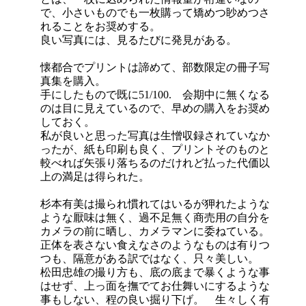
で、小さいものでも一枚購って矯めつ眇めつさ
れることをお奨めする。
良い写真には、見るたびに発見がある。
懐都合でプリントは諦めて、部数限定の冊子写
真集を購入。
手にしたもので既に51/100. 会期中に無くなる
のは目に見えているので、早めの購入をお奨め
しておく。
私が良いと思った写真は生憎収録されていなか
ったが、紙も印刷も良く、プリントそのものと
較べれば矢張り落ちるのだけれど払った代価以
上の満足は得られた。
杉本有美は撮られ慣れてはいるが狎れたような
ような厭味は無く、過不足無く商売用の自分を
カメラの前に晒し、カメラマンに委ねている。
正体を表さない食えなさのようなものは有りつ
つも、隔意がある訳ではなく、只々美しい。
松田忠雄の撮り方も、底の底まで暴くような事
はせず、上っ面を撫でてお仕舞いにするような
事もしない、程の良い掘り下げ。 生々しく有