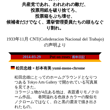
共産党であれ、われわれの敵だ、
投票用紙を破り捨てろ、
投票箱をぶち壊せ、
候補者だけでなく、選挙管理委員たちの頭もなぐ
り割れ。
1933年11月 CNT(Cofederacion Nacional del Trabajo)
の声明より
2014-03-29
Put on roses
[
長年日記
]
松田忠雄 × 杉本有美 yumi-mono-chrome
_
松田忠雄にとってのホームグラウンドとなりつ
つある Tokyo Arts Gallery で開かれている写真展
を見てきた。
コラージュ物が4点ある他は、表題通りモノクロ
ーム作品。 巷間溢れる色抜きカラーの擬似モ
ノクロームではなく、白と黒の濃淡で描き出さ
れたもの。