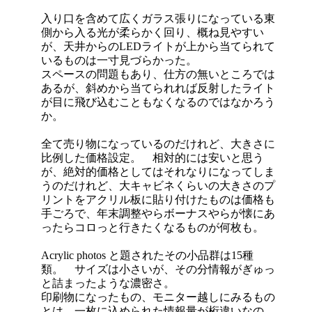
入り口を含めて広くガラス張りになっている東
側から入る光が柔らかく回り、概ね見やすい
が、天井からのLEDライトが上から当てられて
いるものは一寸見づらかった。
スペースの問題もあり、仕方の無いところでは
あるが、斜めから当てられれば反射したライト
が目に飛び込むこともなくなるのではなかろう
か。
全て売り物になっているのだけれど、大きさに
比例した価格設定。 相対的には安いと思う
が、絶対的価格としてはそれなりになってしま
うのだけれど、大キャビネくらいの大きさのプ
リントをアクリル板に貼り付けたものは価格も
手ごろで、年末調整やらボーナスやらが懐にあ
ったらコロっと行きたくなるものが何枚も。
Acrylic photos と題されたその小品群は15種
類。 サイズは小さいが、その分情報がぎゅっ
と詰まったような濃密さ。
印刷物になったもの、モニター越しにみるもの
とは、一枚に込められた情報量が桁違いなの