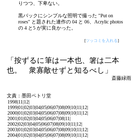
りつつ、下卑ない。
黒バックにシンプルな照明で撮った "Put on
roses" と題された連作の 04 と 06、Acrylic photos
の 4 と5 が実に良かった。
[
ツッコミを入れる
]
「按ずるに筆は一本也、箸は二本
也。 衆寡敵せずと知るべし」
斎藤緑雨
文責：墨田ペトリ堂
1998|
11
|
12
|
1999|
01
|
02
|
03
|
04
|
05
|
06
|
07
|
08
|
09
|
10
|
11
|
12
|
2000|
01
|
02
|
03
|
04
|
05
|
06
|
07
|
08
|
09
|
10
|
11
|
12
|
2001|
01
|
02
|
03
|
04
|
05
|
06
|
07
|
08
|
11
|
2002|
02
|
03
|
04
|
05
|
06
|
07
|
08
|
09
|
10
|
11
|
12
|
2003|
01
|
02
|
03
|
04
|
05
|
06
|
07
|
08
|
09
|
10
|
11
|
12
|
2004|
01
|
02
|
03
|
04
|
05
|
06
|
07
|
08
|
09
|
10
|
11
|
12
|