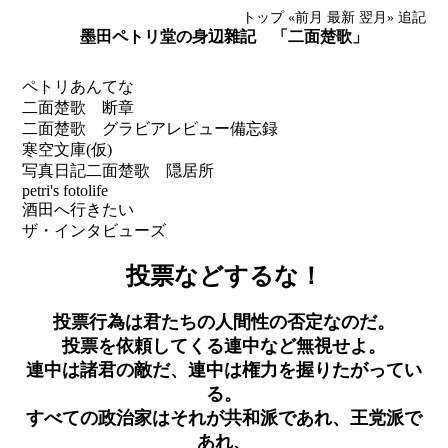
トップ
«前月
最新
翌月»
追記
墨田ペトリ堂の身辺雜記 「二面楚歌」
ペトリあんてな
二面楚歌 断章
二面楚歌 グラビアレビュー備忘録
寒空文庫(仮)
写真日記
二面楚歌 隠居所
petri's fotolife
酒田へ行きたい
ザ・インタビューズ
投票などするな！
投票行為は君たちの人間性の否定なのだ。
投票を依頼してくる連中など無視せよ。
連中は諸君の敵だ、連中は権力を握りたがってい
る。
すべての政治家はそれが共和派であれ、王党派で
あれ、