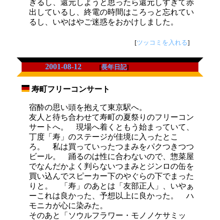
ぎるし、還元しようと思ったら還元しすぎて赤
出しているし、終電の時間はころっと忘れてい
るし、いやはやご迷惑をおかけしました。
[
ツッコミを入れる
]
2001-08-12
[
長年日記
]
寿町フリーコンサート
_
宿酔の思い頭を抱えて東京駅へ。
友人と待ち合わせて寿町の夏祭りのフリーコン
サートへ。 現場へ着くともう始まっていて、
丁度「寿」のステージが佳境に入ったとこ
ろ。 私は買っていったつまみをパクつきつつ
ビール。 踊るのは性に合わないので、惣菜屋
でなんだかよく判らないつまみとジンロの缶を
買い込んでスピーカー下のやぐらの下でまった
りと。 「寿」のあとは「友部正人」、いやぁ
ーこれは良かった、予想以上に良かった。 ハ
モニカが心に染みた。
そのあと「ソウルフラワー・モノノケサミッ