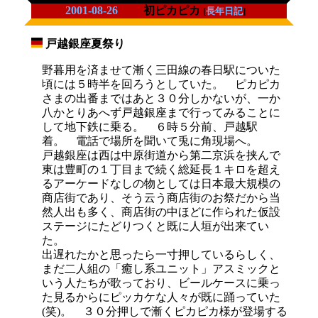
2001-08-26
初ピカピカ
[
長年日記
]
戸越銀座夏祭り
_
野暮用を済ませて漸く三田線の春日駅についた
頃には５時半を回ろうとしていた。 ピカピカ
さまの出番まではあと３０分しかないが、一か
八かとりあへず戸越銀座まで行ってみることに
して地下鉄に乗る。 ６時５分前、戸越駅
着。 電話で場所を聞いて兎に角現場へ。
戸越銀座は西は中原街道から第二京浜を挟んで
東は豊町の１丁目まで続く総延長１キロを超え
るアーケードなしの物としては日本最大規模の
商店街であり、そう云う商店街のお祭だから当
然人出も多く、商店街の中ほどに作られた仮設
ステージにたどりつくと既に人垣が出来てい
た。
出遅れたかと思ったら一寸押しているらしく、
まだ二人組の「癒し系ユニット」アスミックと
いう人たちが歌っており、ビールケースに乗っ
た見るからにピッカケな人々が既に踊っていた
(笑)。 ３０分押しで漸くピカピカ様が登場する