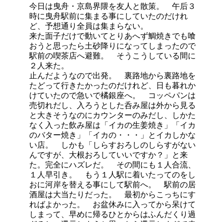
今日は曳舟・京島界隈を友人と散策。 午后３
時に曳舟駅前に集まる事にしていたのだけれ
ど、予想通り全員は集まらない。
来た面子だけで動いてとりあへず鯛焼きでも喰
おうと思ったら土砂降りになってしまったので
駅前の喫茶店へ避難。 そうこうしている間に
２人来た。
止んだようなので出発。 裏路地から裏路地を
たどって行きたかったのだけれど、日も暮れか
けていたので急いで橘銀座へ。 コッペパンは
売切れだし、入ろうとした呑み屋は外から見る
と大きそうなのにカウンターのみだし、しかた
なく入った飲み屋は「イカの生姜焼き」「イカ
のバター焼き」「イカの・・・」とイカしかな
い店。 しかも「しらすおろしのしらすがない
んですが、大根おろしていいですか？」と来
た。完全にハズレだ。 その間にも１人合流、
１人早引き。 もう１人駅に着いたってのをし
おに河岸を替える事にして駅前へ。 駅前の居
酒屋は大当たりだった。 最初からこっちにす
ればよかった。 お盆休みに入ってから呆けて
しまって、早めに帰るひとからはふんだくり過