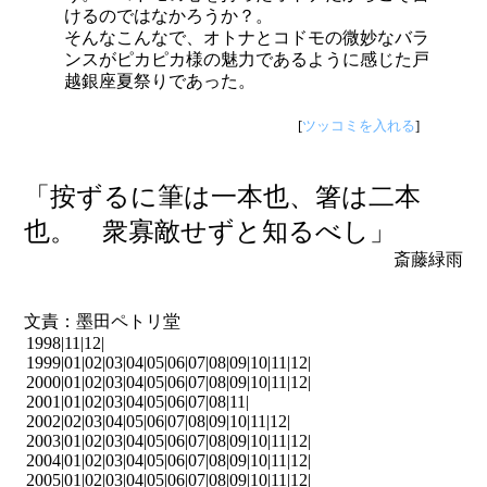
けるのではなかろうか？。
そんなこんなで、オトナとコドモの微妙なバラ
ンスがピカピカ様の魅力であるように感じた戸
越銀座夏祭りであった。
[
ツッコミを入れる
]
「按ずるに筆は一本也、箸は二本
也。 衆寡敵せずと知るべし」
斎藤緑雨
文責：墨田ペトリ堂
1998|
11
|
12
|
1999|
01
|
02
|
03
|
04
|
05
|
06
|
07
|
08
|
09
|
10
|
11
|
12
|
2000|
01
|
02
|
03
|
04
|
05
|
06
|
07
|
08
|
09
|
10
|
11
|
12
|
2001|
01
|
02
|
03
|
04
|
05
|
06
|
07
|
08
|
11
|
2002|
02
|
03
|
04
|
05
|
06
|
07
|
08
|
09
|
10
|
11
|
12
|
2003|
01
|
02
|
03
|
04
|
05
|
06
|
07
|
08
|
09
|
10
|
11
|
12
|
2004|
01
|
02
|
03
|
04
|
05
|
06
|
07
|
08
|
09
|
10
|
11
|
12
|
2005|
01
|
02
|
03
|
04
|
05
|
06
|
07
|
08
|
09
|
10
|
11
|
12
|