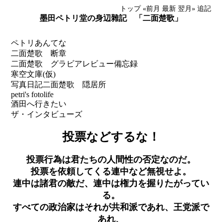
トップ
«前月
最新
翌月»
追記
墨田ペトリ堂の身辺雜記 「二面楚歌」
ペトリあんてな
二面楚歌 断章
二面楚歌 グラビアレビュー備忘録
寒空文庫(仮)
写真日記
二面楚歌 隠居所
petri's fotolife
酒田へ行きたい
ザ・インタビューズ
投票などするな！
投票行為は君たちの人間性の否定なのだ。
投票を依頼してくる連中など無視せよ。
連中は諸君の敵だ、連中は権力を握りたがってい
る。
すべての政治家はそれが共和派であれ、王党派で
あれ、