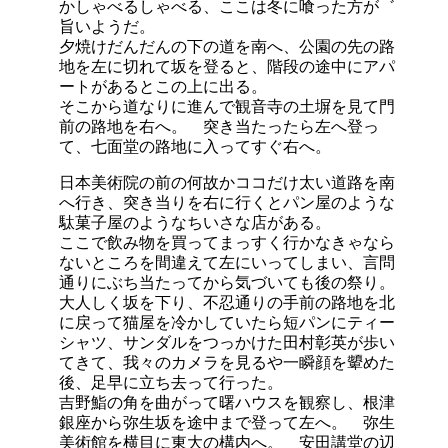
かしゃべるしゃべる、ここは冬に喰った方が゛
旨いようだ。
夕焼けだんだんの下の道を南へ、公園の先の路
地を左に切れて坂を登ると、階段の途中にアパ
ートがあるとこの上に出る。
そこから道なりに進んで観音寺の土塀を見て門
前の路地を右へ。 突き当たったら左へ登っ
て、七面堂の路地に入ってすぐ右へ。
日本美術院の前の何故かココだけ太い道路を南
へ行き、突き当りを右に行くとパン屋のような
駄菓子屋のようなちいさな店がある。
ここで飲み物を買ってまっすく行かなきゃなら
ないところを間違えて左にいってしまい、言問
通りにぶち当たってから気づいても後の祭り。
大人しく坂を下り、不忍通りの手前の路地を北
に戻って猫屋を冷かしていたら短パンにティー
シャツ、サンダルをつっかけた田村彰英が歩い
てきて、我々のカメラを見るや一瞬顔を顰めた
後、足早に立ち去って行った。
吉野鮨の角を曲がって曙ハウスを観察し、根津
銀座から弥生坂を途中まで登って左へ。 弥生
美術館を横目に東大の構内へ。 安田講堂の辺