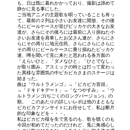
も、日は既に暮れかかっており、撮影は諦めて
静かに見る事にした。
ご当地アニメの主題歌を唄っていることも有っ
て、最前の２列は小さいお友達に開放、その後
ろにビールケースが並びピッカケの大きなお友
達が、さらにその後ろには最前に入り損ねた小
さいお友達を肩車したお父さん連が、さらにさ
らにその周りに地元住民、さらにさらにさらに
その周りにビールケースに乗り損ねたピッカケ
連、噂を聞いて見に来たと思われる各方面の
「えらいひと」「ダメなひと」「ひとでなし」
が取り囲み、アスミックの時とは打って変わっ
た異様な雰囲気の中ピカピカさまのステージは
始まった。
曲は「ウルトラメンゴ」→「ピカピカ音頭」
→「ドキドキデート」→「なつやすみ」→「ウ
ルトラメンゴ(ぢごくのロングバージョン)」の
順。 このあたりの詳しいレポは他のまともな
ピカピカファンサイトにお任せして、私は断片
的な印象などを・・・。
私はピカピカ様を生で見るのも、歌を聴くのも
今回が初めてだったのだけれど、兎に角感心し