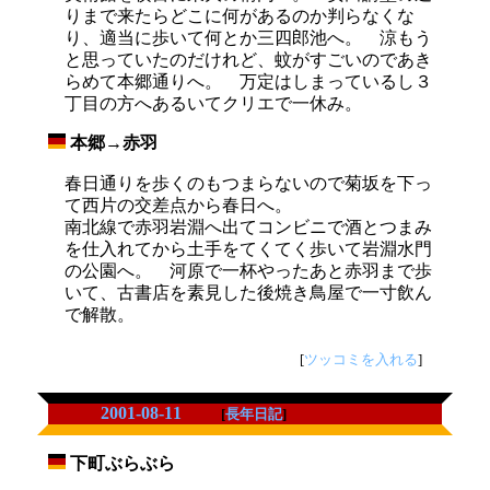
りまで来たらどこに何があるのか判らなくな
り、適当に歩いて何とか三四郎池へ。 涼もう
と思っていたのだけれど、蚊がすごいのであき
らめて本郷通りへ。 万定はしまっているし３
丁目の方へあるいてクリエで一休み。
本郷→赤羽
_
春日通りを歩くのもつまらないので菊坂を下っ
て西片の交差点から春日へ。
南北線で赤羽岩淵へ出てコンビニで酒とつまみ
を仕入れてから土手をてくてく歩いて岩淵水門
の公園へ。 河原で一杯やったあと赤羽まで歩
いて、古書店を素見した後焼き鳥屋で一寸飲ん
で解散。
[
ツッコミを入れる
]
2001-08-11
[
長年日記
]
下町ぶらぶら
_