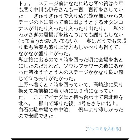
ト」。 ステージ前になだれ込む客の質は今年
も悪く中川も伊丹さんも一言二言釘をさしてい
た。 ぎゅうぎゅうで入り込む隙が無いからス
テージの下に潜って前に出ようとするオタンコ
ナスが出たり入ったり入ったり出たり。 私の
わかさぎの唐揚げを踏んづけても謝りもしない
(って言うか気づいてない)。 客はどうでも矢張
り歌も演奏も盛り上げ方もしゃべりも旨くて、
なかなか盛り上がった。
私は旅に出るので６時を回った頃に会場をあと
にしたのだけれど、ソウルフラワーの後にあが
った渚ゆう子とう人のステージかかなり良い感
じで立ち去りがたかった。
上野へ着くと７時を回っていて、高崎線に乗り
換えて新前橋に着く頃には９時になってい
た。 ここでイナダ氏と待ち合わせて東北道を
北へ。 郡山で降りた後、4号をさらに北上。
白石の駐車場で車中泊。 例年より涼しかった
ので安眠できた。
[
ツッコミを入れる
]