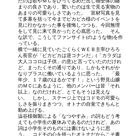
たのは歌やＭＣをひっくるめた出し物全体の纏
まりの良さであり、驚いたのは生で見る実物の
あまりの可愛らしさであった。 宣材写真を見
て多寡を括って今までピカピカ様のイベントを
見に行かなかった事を後悔しつつも、今回無理
をして見に来て良かったと心底思った。 そん
な訳で、こうしてファンサイト(のような物)を作
っている。
横で一緒に見ていたごくらくＷＥＢ主宰ひろろ
ん長官が「ピカピカは逆コナンだ」(「カラダは
大人ココロは子供」の意)と言っていたのだけれ
ど、まったくその通りであり、しかもそれがか
なりプラスに働いているように思った。 「最
年少、１７歳のはるかです！」という野見山嬢
のＭＣにあるように、他のメンバーは皆「それ
以上」なのだけれど、とてもそうは見えな
い。 しかし、ステージ上ではコドモの可愛ら
しさを振りまきつつ、オトナの自覚できちんと
勤め上げる。
澁谷様御製による「なつやすみ」の詞もどう考
えても小学生の夏休みであるのだけれど、あの
詞は小学生そのものには書けないように思
う。 コドモの心を持ったオトナだからこそ書