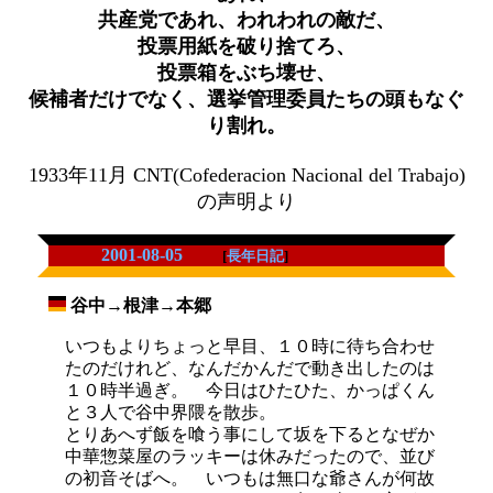
共産党であれ、われわれの敵だ、
投票用紙を破り捨てろ、
投票箱をぶち壊せ、
候補者だけでなく、選挙管理委員たちの頭もなぐ
り割れ。
1933年11月 CNT(Cofederacion Nacional del Trabajo)
の声明より
2001-08-05
[
長年日記
]
谷中→根津→本郷
_
いつもよりちょっと早目、１０時に待ち合わせ
たのだけれど、なんだかんだで動き出したのは
１０時半過ぎ。 今日はひたひた、かっぱくん
と３人で谷中界隈を散歩。
とりあへず飯を喰う事にして坂を下るとなぜか
中華惣菜屋のラッキーは休みだったので、並び
の初音そばへ。 いつもは無口な爺さんが何故