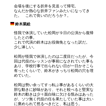
会場を後にする折井を見送って帰宅。
なんだか熱心な折井ファンみたいになってき
た。 これで良いのだろうか？。
鈴木菜絵
_
怪我で休演していた松岡が９日の公演から復帰
したとの事。
これで代演の鈴木はお役御免となった訳だ。
少し淋しい。
松岡が怪我で休演したのは二度目だったが、今
回は代役のレッスンが事前になされていた事も
あり、学校行事で出られない日が一日かそこら
有ったくらいで、鈴木がきっちり松岡の穴を埋
めていた。
松岡は勢い余ってすっ転ぶ事があるくらいの大
胆な動きに妙味があり、それと較べると堅実な
鈴木の動きは少々面白味に欠ける恨みはあった
が、ソツ無く代役の任を果たしていた事は大い
に褒められて然るべきだと、私は思う。