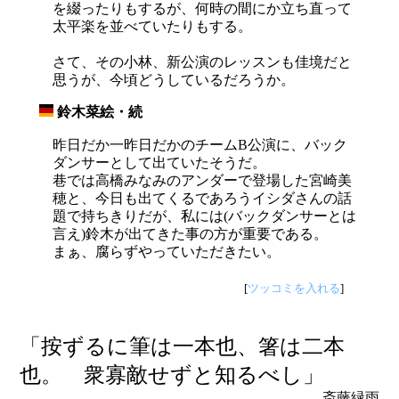
を綴ったりもするが、何時の間にか立ち直って
太平楽を並べていたりもする。
さて、その小林、新公演のレッスンも佳境だと
思うが、今頃どうしているだろうか。
鈴木菜絵・続
_
昨日だか一昨日だかのチームB公演に、バック
ダンサーとして出ていたそうだ。
巷では高橋みなみのアンダーで登場した宮崎美
穂と、今日も出てくるであろうイシダさんの話
題で持ちきりだが、私には(バックダンサーとは
言え)鈴木が出てきた事の方が重要である。
まぁ、腐らずやっていただきたい。
[
ツッコミを入れる
]
「按ずるに筆は一本也、箸は二本
也。 衆寡敵せずと知るべし」
斎藤緑雨