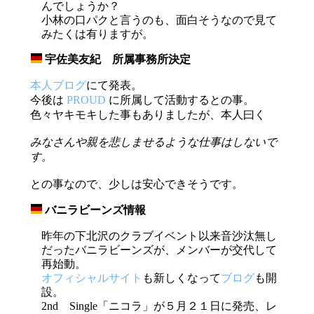
んでしょうか？
小林の口パクと言うのも、面白そうなので見て
みたくは有りますが。
宇佐美友紀 所属事務所決定
_
本人ブログ
にて発表。
今後は
PROUD
に所属して活動するとの事。
色々ヤキモキした事もありましたが、本人曰く
みなさんや親を悲しませるような仕事はしないで
す。
との事なので、少しは安心できそうです。
バニラビーンズ情報
_
昨年の下北沢のクラブイベント以来音沙汰無し
だったバニラビーンズが、メンバーが交代して
再始動。
オフィシャルサイト
も新しくなって
ブログ
も開
設。
2nd Single「ニコラ」が５月２１日に発売、レ