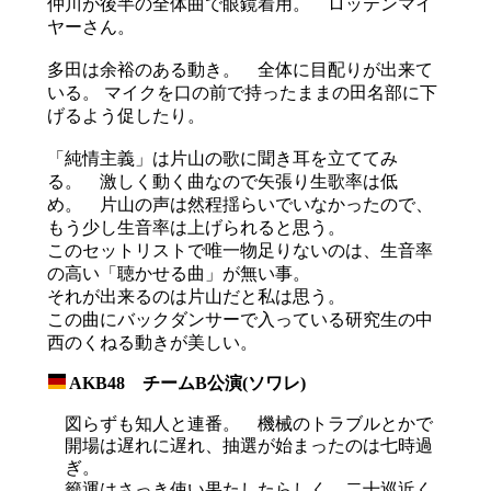
仲川が後半の全体曲で眼鏡着用。 ロッテンマイ
ヤーさん。
多田は余裕のある動き。 全体に目配りが出来て
いる。 マイクを口の前で持ったままの田名部に下
げるよう促したり。
「純情主義」は片山の歌に聞き耳を立ててみ
る。 激しく動く曲なので矢張り生歌率は低
め。 片山の声は然程揺らいでいなかったので、
もう少し生音率は上げられると思う。
このセットリストで唯一物足りないのは、生音率
の高い「聴かせる曲」が無い事。
それが出来るのは片山だと私は思う。
この曲にバックダンサーで入っている研究生の中
西のくねる動きが美しい。
AKB48 チームB公演(ソワレ)
_
図らずも知人と連番。 機械のトラブルとかで
開場は遅れに遅れ、抽選が始まったのは七時過
ぎ。
籤運はさっき使い果たしたらしく、二十巡近く