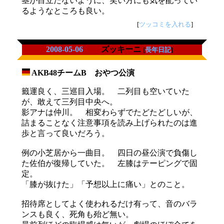
茎が目立たないように、笑い方にも気を配ってい
るようなところも良い。
[
ツッコミを入れる
]
2008-05-06
ズッキーニ
[
長年日記
]
AKB48チームB おやつ公演
_
籤運良く、三巡目入場。 二列目も空いていた
が、敢えて三列目中央へ。
影アナは仲川。 相変わらずでたどたどしいが、
詰まることなく注意事項を読み上げられたのは進
歩と言って良いだろう。
例の小芝居から一曲目。 四日の昼公演で負傷し
た佐伯が復帰していた。 左膝はテーピングで固
定。
「膝が抜けた」「予想以上に痛い」とのこと。
招待席としてよく使われるだけ有って、音のバラ
ンスも良く、死角も殆ど無い。