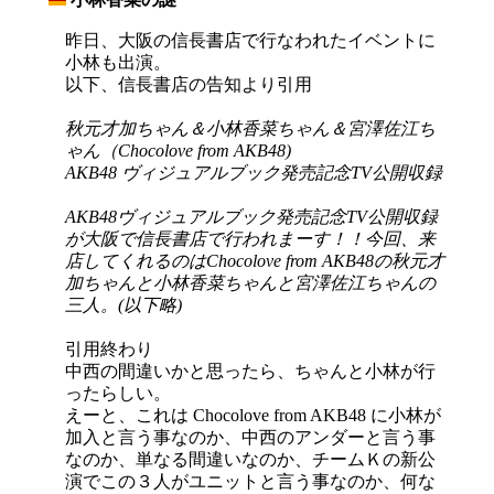
_
昨日、大阪の信長書店で行なわれたイベントに
小林も出演。
以下、信長書店の告知より引用
秋元才加ちゃん＆小林香菜ちゃん＆宮澤佐江ち
ゃん（Chocolove from AKB48)
AKB48 ヴィジュアルブック発売記念TV公開収録
AKB48ヴィジュアルブック発売記念TV公開収録
が大阪で信長書店で行われまーす！！今回、来
店してくれるのはChocolove from AKB48の秋元才
加ちゃんと小林香菜ちゃんと宮澤佐江ちゃんの
三人。(以下略)
引用終わり
中西の間違いかと思ったら、ちゃんと小林が行
ったらしい。
えーと、これは Chocolove from AKB48 に小林が
加入と言う事なのか、中西のアンダーと言う事
なのか、単なる間違いなのか、チームＫの新公
演でこの３人がユニットと言う事なのか、何な