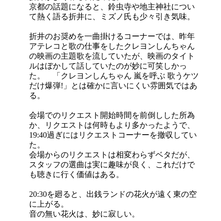
京都の話題になると、鈴虫寺や地主神社につい
て熱く語る折井に、ミズノ氏も少々引き気味。
折井のお奨めを一曲掛けるコーナーでは、昨年
アテレコと歌の仕事をしたクレヨンしんちゃん
の映画の主題歌を流していたが、映画のタイト
ルはぼかして話していたのが妙に可笑しかっ
た。 「クレヨンしんちゃん 嵐を呼ぶ 歌うケツ
だけ爆弾!」とは確かに言いにくい雰囲気ではあ
る。
会場でのリクエスト開始時間を前倒しした所為
か、リクエストは何時もより多かったようで、
19:40過ぎにはリクエストコーナーを撤収してい
た。
会場からのリクエストは相変わらずベタだが、
スタッフの選曲は実に趣味が良く、これだけで
も聴きに行く価値はある。
20:30を廻ると、出銭ランドの花火が遠く東の空
に上がる。
音の無い花火は、妙に寂しい。