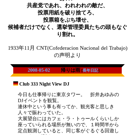
共産党であれ、われわれの敵だ、
投票用紙を破り捨てろ、
投票箱をぶち壊せ、
候補者だけでなく、選挙管理委員たちの頭もなぐ
り割れ。
1933年11月 CNT(Cofederacion Nacional del Trabajo)
の声明より
2008-05-02
帰りは雨
[
長年日記
]
Club 333 Night View DJ
_
今日も仕事帰りに東京タワー。 折井あゆみの
DJイベントを観覧。
連休中という事も有ってか、観光客と思しき
人々で賑わっていた。
大展望台にはカフェ・ラ・トゥールくらいしか
座っていられる場所が無いので、１時間半から
定点観測していると、同じ客がぐるぐる回遊し