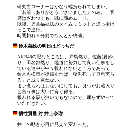
研究生コーナーはかなり端折られてしまい、
「名前→ありがとうございました」のみ。 客
席はざわつくも、既に諦めムード。
以後、児童福祉法のタイムリミットと追っ掛け
っこで進行。
時間切れ５分前でなんとか終演。
鈴木菜絵の明日はどっちだ
_
AKB48の厭なところは、戸島然り、佐藤(夏)然
り、田名部然り、地道に努力して良い仕事をし
ている連中が中々報われないところであって、
鈴木も松岡が復帰すれば「狡兎死して良狗烹ら
る」と成り兼ねない。
まァ煮られはしないにしても、良弓がお蔵入り
と言う事は大いに有り得る。
報われる事が無いでもないので、腐らずやって
いただきたい。
慣性質量 対 井上奈瑠
_
井上の動きが目に見えて変わった。