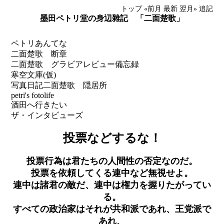
トップ
«前月
最新
翌月»
追記
墨田ペトリ堂の身辺雜記 「二面楚歌」
ペトリあんてな
二面楚歌 断章
二面楚歌 グラビアレビュー備忘録
寒空文庫(仮)
写真日記
二面楚歌 隠居所
petri's fotolife
酒田へ行きたい
ザ・インタビューズ
投票などするな！
投票行為は君たちの人間性の否定なのだ。
投票を依頼してくる連中など無視せよ。
連中は諸君の敵だ、連中は権力を握りたがってい
る。
すべての政治家はそれが共和派であれ、王党派で
あれ、