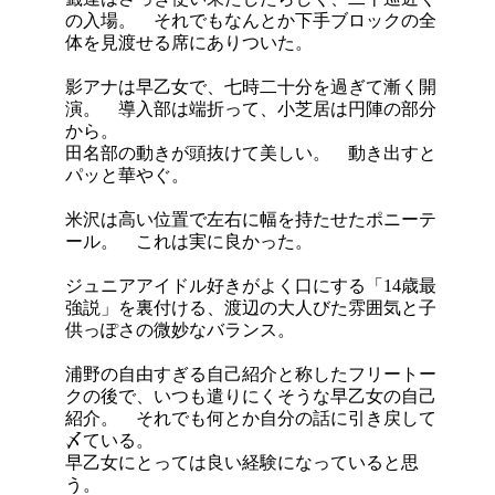
の入場。 それでもなんとか下手ブロックの全
体を見渡せる席にありついた。
影アナは早乙女で、七時二十分を過ぎて漸く開
演。 導入部は端折って、小芝居は円陣の部分
から。
田名部の動きが頭抜けて美しい。 動き出すと
パッと華やぐ。
米沢は高い位置で左右に幅を持たせたポニーテ
ール。 これは実に良かった。
ジュニアアイドル好きがよく口にする「14歳最
強説」を裏付ける、渡辺の大人びた雰囲気と子
供っぽさの微妙なバランス。
浦野の自由すぎる自己紹介と称したフリートー
クの後で、いつも遣りにくそうな早乙女の自己
紹介。 それでも何とか自分の話に引き戻して
〆ている。
早乙女にとっては良い経験になっていると思
う。