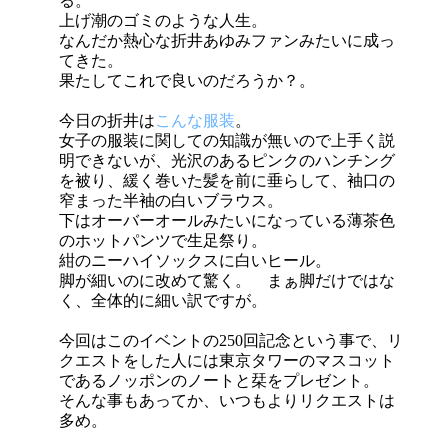
る。
上げ潮のゴミのような人生。
なんだか熱心な折井あゆみファンみたいに成っ
てきた。
果たしてこれで良いのだろうか？。
今日の折井は
こんな服装
。
女子の服装に関しての知識が無いので上手く説
明できないが、光沢のあるピンクのハンチング
を被り、緩く巻いた髪を前に垂らして、袖口の
窄まった半袖の白いブラウス。
下はオーバーオールみたいになっている薄茶色
のホットパンツで生足祭り。
紺のニーハイソックスに白いヒール。
脚が細いのに改めて驚く。 まぁ脚だけではな
く、全体的に細い訳ですが。
今回はこのイベントの250回記念という事で、リ
クエストをした人には東京タワーのマスコット
であるノッポンのノートと栞をプレゼント。
そんな事もあってか、いつもよりリクエストは
多め。