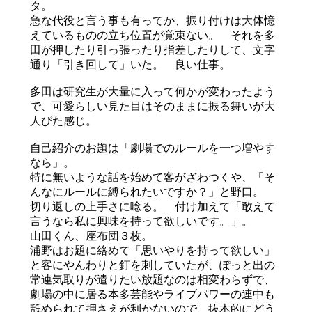
タ。
急な代役と言う事も有ってか、振り付けは大体憶
えているものの立ち位置が覚束ない。 それを多
田が押したり引っ張ったり指差したりして、文字
通り「引き回して」いた。 良い仕事。
多田は研究生が大量に入って何かが変わったよう
で、可愛らしい見た目はそのままに振る舞いが大
人びた感じ。
自己紹介のお題は「劇場でのルールを一つ増やす
なら」。
特に無いような話を始めて客がざわつくや、「そ
んなにルールに縛られたいですか？」と野口。
切り返しの上手さに唸る。 付け加えて「敢えて
言うなら私に興味を持って欲しいです。」。
山田くん、座布団３枚。
浦野はお題に絡めて「思いやりを持って欲しい」
と客にやんわりと釘を刺していたが、ぽっと出の
常連気取りが遣りたい放題なのは相変わらずで、
劇場の中に居る本多芸能やライブパワーの連中も
舐められて押さえが利かないので、抜本的にどう