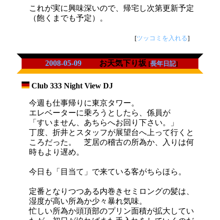
これが実に興味深いので、帰宅し次第更新予定
（飽くまでも予定）。
[
ツッコミを入れる
]
2008-05-09
お天気下り坂
[
長年日記
]
Club 333 Night View DJ
_
今週も仕事帰りに東京タワー。
エレベーターに乗ろうとしたら、係員が
「すいません、あちらへお回り下さい。」
丁度、折井とスタッフが展望台へ上って行くと
ころだった。 芝居の稽古の所為か、入りは何
時もより遅め。
今日も「目当て」で来ている客がちらほら。
定番となりつつある内巻きセミロングの髪は、
湿度が高い所為か少々暴れ気味。
忙しい所為か頭頂部のプリン面積が拡大してい