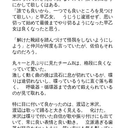
にかして欲しくはある。
「誰でも良いから、一つでも良いところを見つけ
て欲しい」と早乙女。 うじうじ逡巡せず、思い
切って始めて最後までやり切るようになった早乙
女は良くなったと思う。
「解けた靴紐を踏んづけて怪我をしないようにし
よう」と仲川が何度も言っていたが、佐伯もそれ
なのだろう。
丸々一と月ぶりに見たチームBは、格段に良くな
っていて驚いた。
激しく動く曲の後は流石に息が切れているが、喋
りは途切れないし、喋っているうちに直ぐ落ち着
く。 呼吸器・循環器まで含めて鍛えられている
のが見て取れる。
特に目に付いて良かったのは、渡辺と米沢。
渡辺は歌って踊ると大きく見える。 化けた。
米沢は喋りで付いた自信が歌や振り付けにも出て
いて、常に良い表情と良い動き。 立派過ぎる歯