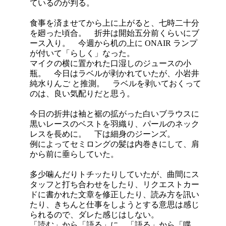
ているのが判る。
食事を済ませてから上に上がると、七時二十分
を廻った頃合。 折井は開始五分前くらいにブ
ース入り。 今週から机の上に ONAIR ランプ
が付いて「らしく」なった。
マイクの横に置かれた口湿しのジュースの小
瓶。 今日はラベルが剥かれていたが、小岩井
純水りんご と推測。 ラベルを剥いておくって
のは、良い気配りだと思う。
今日の折井は袖と裾の拡がった白いブラウスに
黒いレースのベストを羽織り、パールのネック
レスを長めに。 下は細身のジーンズ。
例によってセミロングの髪は内巻きにして、肩
から前に垂らしていた。
多少噛んだりトチッたりしていたが、曲間にス
タッフと打ち合わせをしたり、リクエストカー
ドに書かれた文章を修正したり、読み方を訊い
たり、きちんと仕事をしようとする意思は感じ
られるので、ダレた感じはしない。
「読む」から「語る」に、「語る」から「喋