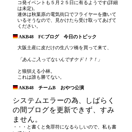
コ発イベントも５月２５日に有るようです(詳細
は未定)。
連休は秋葉原の電気街口でフライヤーを撒いて
いるそうなので、見かけたら受け取ってあげて
ください。
AKB48 FCブログ 今日のトピック
_
大阪土産に皮だけの生八ツ橋を買って来て、
「あんこ入ってないんですケド！？！」
と狼狽える小林。
これは誰も勝てない。
AKB48 チームB おやつ公演
_
システムエラーの為、しばらく
の間ブログを更新できず、すみ
ません。
・・・と書くと免罪符になるらしいので、私も書