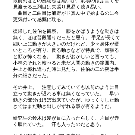
最前列ほどの臨場感は無いが、劇場のほぼ全てを
見渡せる三列目は矢張り見易く聴き易い。
一曲目と二曲目は浦野がド真ん中で始まるのに今
更気付いて感慨に耽る。
復帰した佐伯を観察。 膝をかばうような動きは
無く、ほぼ普段通りだったと思う。 手足が長くて
細い上に動きが大きいのだけれど、少々身体が硬
いところが有り、反る動きなどが特異で、頑張る
と顔が怖くなる。 動きがおかしいと言っても、
小林のそれと較べると未だ人間の動きの範囲内。
井上と擦れ違った時に見たら、佐伯の二の腕は半
分の細さだった。
その井上。 注意してみていても以前のように目
立って動きが遅れる事は無くなっていた。 早い
動きの部分はほぼ出来ていたが、ゆっくりした動
きではまだ動き出しがずれる事が有るようだ。
研究生の鈴木は髪が目に入ったらしく、片目が赤
く腫れていた。 汗も入ったのだと思う。