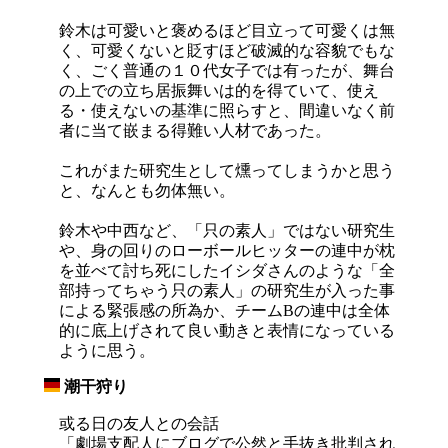
鈴木は可愛いと褒めるほど目立って可愛くは無
く、可愛くないと貶すほど破滅的な容貌でもな
く、ごく普通の１０代女子では有ったが、舞台
の上での立ち居振舞いは的を得ていて、使え
る・使えないの基準に照らすと、間違いなく前
者に当て嵌まる得難い人材であった。
これがまた研究生として燻ってしまうかと思う
と、なんとも勿体無い。
鈴木や中西など、「只の素人」ではない研究生
や、身の回りのローボールヒッターの連中が枕
を並べて討ち死にしたイシダさんのような「全
部持ってちゃう只の素人」の研究生が入った事
による緊張感の所為か、チームBの連中は全体
的に底上げされて良い動きと表情になっている
ように思う。
潮干狩り
_
或る日の友人との会話
「劇場支配人にブログで公然と手抜き批判され