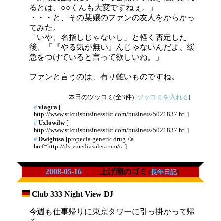
るとは、○○くんも大変ですねぇ。」
・・・と、その某嬢のファンの友人をからかっ
てみた。
「いや、名指しじゃないし」と軽く否定した
後、「『やる気が無い』んじゃないんだよ、緩
急をつけていると言って欲しいね。」
ファンと言うのは、有り難いものですね。
本日のツッコミ(全3件) [
ツッコミを入れる
]
#
viagra
[
http://www.stlouisbusinesslist.com/business/5021837.ht..]
#
Uxlowilw
[
http://www.stlouisbusinesslist.com/business/5021837.ht..]
#
Dwightsa
[propecia generic drug <a
href=http://dstvmediasales.com/s..]
2008-05-16
上げ潮のゴミ
[
長年日記
]
Club 333 Night View DJ
_
今週も仕事帰りに東京タワーに引っ掛かって帰