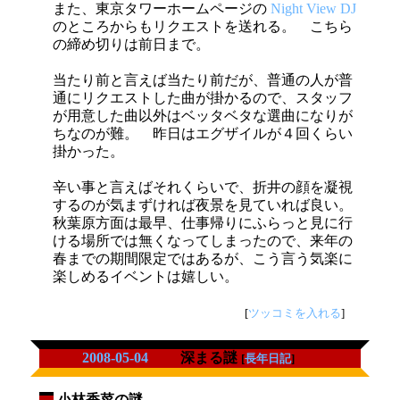
また、東京タワーホームページの
Night View DJ
のところからもリクエストを送れる。 こちら
の締め切りは前日まで。
当たり前と言えば当たり前だが、普通の人が普
通にリクエストした曲が掛かるので、スタッフ
が用意した曲以外はベッタベタな選曲になりが
ちなのが難。 昨日はエグザイルが４回くらい
掛かった。
辛い事と言えばそれくらいで、折井の顔を凝視
するのが気まずければ夜景を見ていれば良い。
秋葉原方面は最早、仕事帰りにふらっと見に行
ける場所では無くなってしまったので、来年の
春までの期間限定ではあるが、こう言う気楽に
楽しめるイベントは嬉しい。
[
ツッコミを入れる
]
2008-05-04
深まる謎
[
長年日記
]
小林香菜の謎