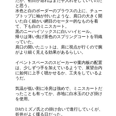
たが、初日が迫ればまた手入れをしていくのだ
と思う。
水色と白のボーダーのブラウスの上に、チュー
ブトップに袖が付いたような、肩口の大きく開
いた白く細かい網目のセーター的なものを着
て、下も白のミニスカート。
黒のニーハイソックスに白いハイヒール。
帰りは薄い焦げ茶色のスプリングコートを羽織
っていた。
肩口の開いたニットは、肩に視点が行くので腕
がより細く見える効果があるらしい。
イベントスペースのスピーカーや案内板の配置
は、少しずつ手を加えているようで、展望台内
に如何に上手く聴かせるか、工夫をしているよ
うだ。
気温が低い割に冷房は強めで、ミニスカートだ
ったことも有ってか、赤地に白水玉のひざ掛け
を使用。
DJのミズノ氏との掛け合いで進行していくが、
折井がよく喋る日だった。