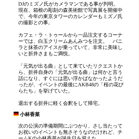
DJのミズノ氏がカメラマンである事が判明。
現在、箱根の彫刻の森美術館で写真展を開催中
で、今年の東京タワーのカレンダーもミズノ氏
の撮影との事。
カフェ・ラ・トゥールから一品注文するコーナ
ーでは、白玉クリームあんみつを注文。 バニ
ラと抹茶のアイスが乗っていて、非常に美味し
いと折井さまもご満悦。
「元気が出る曲」として来ていたリクエストか
ら、折井自身の「元気が出る曲」は何かと言う
話になり、すぐには思い浮かばなかったようだ
ったが、イベントの最後にAKB48の「桜の花び
らたち」を挙げていた。
退出する折井に軽く会釈をして帰宅。
小林香菜
_
次の公演の準備期間にぶつかり、さし当たって
お祝いのイベントも無さそうなのだけれど、チ
ームKの小林香菜が誕生日を迎えた。