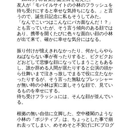
友人が「モバイルサイトの小林のフラッシュを
待ち受けにすると幸せな気持ちになる。」と言
うので、誕生日記念に私もそうしてみた。
「なんでこいつはこんなにバカ面なんだ！？」
とも言っていたが、そう言う傾向のある顔では
あり、携帯を開くたびに色々な面白い顔の小林
が出て来て、確かに幸せな気分にはなる。
振り付けが憶えきれなかったり、何かしらやら
ねばならない事が有ったりすると、ビクビクお
どおどして悲惨な顔になってしまうこともある
し、誰か辞める人間が居たりすると公演の頭か
ら仕舞いまで泣きっ放しでまるで役に立たなか
ったりするが、そう言った無駄なプレッシャー
が無い時の小林は実に楽しそうな顔で、見てい
るものを幸せにする。
待ち受けフラッシュには、そんな顔が並んでい
る。
根拠の無い自信に立脚した、空中楼閣のような
小林の「ポジティブ」は、ちょっとした事で崩
れ去ってしまい、めそめそと不安げにFCブログ