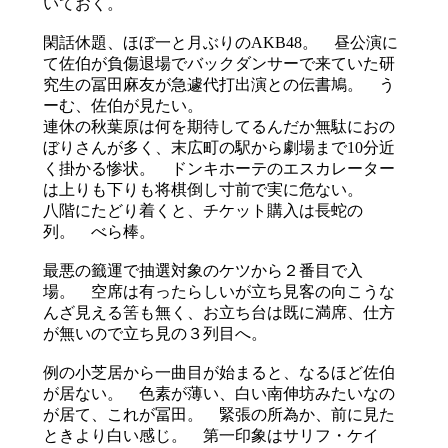
いておく。
閑話休題、ほぼ一と月ぶりのAKB48。 昼公演に
て佐伯が負傷退場でバックダンサーで来ていた研
究生の冨田麻友が急遽代打出演との伝書鳩。 う
ーむ、佐伯が見たい。
連休の秋葉原は何を期待してるんだか無駄におの
ぼりさんが多く、末広町の駅から劇場まで10分近
く掛かる惨状。 ドンキホーテのエスカレーター
は上りも下りも将棋倒し寸前で実に危ない。
八階にたどり着くと、チケット購入は長蛇の
列。 べら棒。
最悪の籤運で抽選対象のケツから２番目で入
場。 空席は有ったらしいが立ち見客の向こうな
んざ見える筈も無く、お立ち台は既に満席、仕方
が無いので立ち見の３列目へ。
例の小芝居から一曲目が始まると、なるほど佐伯
が居ない。 色素が薄い、白い南伸坊みたいなの
が居て、これが冨田。 緊張の所為か、前に見た
ときより白い感じ。 第一印象はサリフ・ケイ