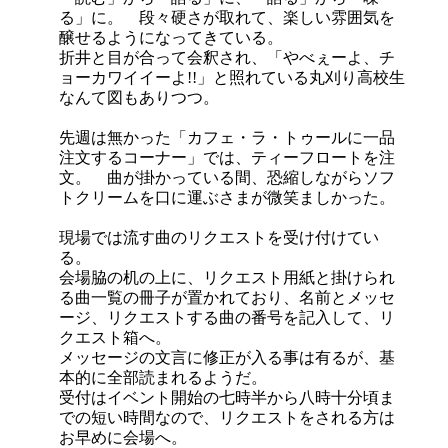
る」に。 段々硬さが取れて、楽しい雰囲気を
醸せるようになってきている。
折井と目が合って会釈され、「やべぇーよ、チ
ョーカワイイーよ!!」と照れている丸刈り高校生
なんて図もありつつ。
先週は無かった「カフェ・ラ・トゥールに一品
注文するコーナー」では、ティーフロートを注
文。 曲が掛かっている間、恐縮しながらソフ
トクリームを口に運ぶさまが微笑ましかった。
現場では流す曲のリクエストを受け付けてい
る。
会場脇の机の上に、リクエスト用紙と掛けられ
る曲一覧の冊子が置かれており、名前とメッセ
ージ、リクエストする曲の番号を記入して、リ
クエスト箱へ。
メッセージの文言に修正が入る事は有るが、基
本的に全部読まれるようだ。
受付はイベント開始の七時半から八時十分頃ま
での短い時間なので、リクエストをされる方は
お早めに会場へ。