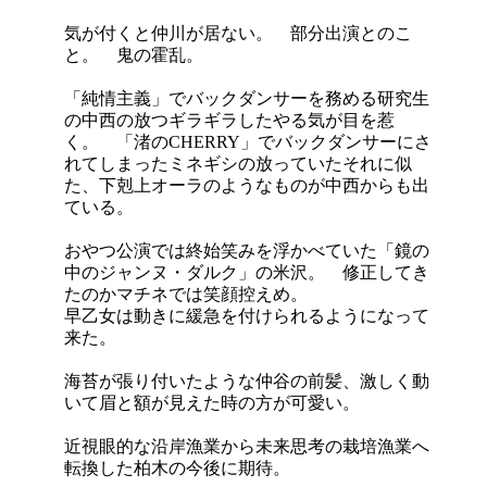
気が付くと仲川が居ない。 部分出演とのこ
と。 鬼の霍乱。
「純情主義」でバックダンサーを務める研究生
の中西の放つギラギラしたやる気が目を惹
く。 「渚のCHERRY」でバックダンサーにさ
れてしまったミネギシの放っていたそれに似
た、下剋上オーラのようなものが中西からも出
ている。
おやつ公演では終始笑みを浮かべていた「鏡の
中のジャンヌ・ダルク」の米沢。 修正してき
たのかマチネでは笑顔控えめ。
早乙女は動きに緩急を付けられるようになって
来た。
海苔が張り付いたような仲谷の前髪、激しく動
いて眉と額が見えた時の方が可愛い。
近視眼的な沿岸漁業から未来思考の栽培漁業へ
転換した柏木の今後に期待。