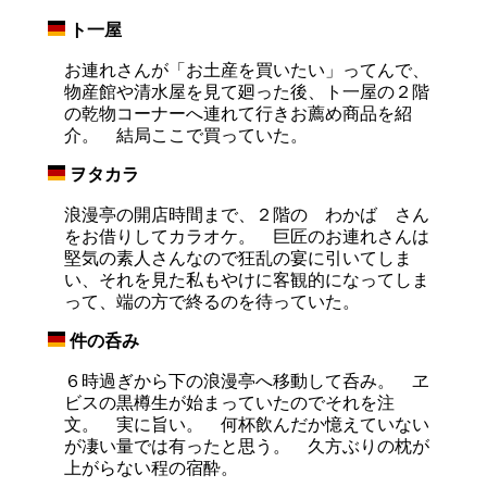
ト一屋
_
お連れさんが「お土産を買いたい」ってんで、
物産館や清水屋を見て廻った後、ト一屋の２階
の乾物コーナーへ連れて行きお薦め商品を紹
介。 結局ここで買っていた。
ヲタカラ
_
浪漫亭の開店時間まで、２階の わかば さん
をお借りしてカラオケ。 巨匠のお連れさんは
堅気の素人さんなので狂乱の宴に引いてしま
い、それを見た私もやけに客観的になってしま
って、端の方で終るのを待っていた。
件の呑み
_
６時過ぎから下の浪漫亭へ移動して呑み。 ヱ
ビスの黒樽生が始まっていたのでそれを注
文。 実に旨い。 何杯飲んだか憶えていない
が凄い量では有ったと思う。 久方ぶりの枕が
上がらない程の宿酔。