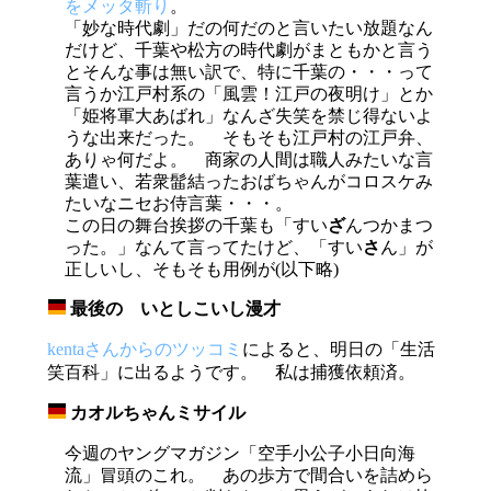
をメッタ斬り
。
「妙な時代劇」だの何だのと言いたい放題なん
だけど、千葉や松方の時代劇がまともかと言う
とそんな事は無い訳で、特に千葉の・・・って
言うか江戸村系の「風雲！江戸の夜明け」とか
「姫将軍大あばれ」なんざ失笑を禁じ得ないよ
うな出来だった。 そもそも江戸村の江戸弁、
ありゃ何だよ。 商家の人間は職人みたいな言
葉遣い、若衆髷結ったおばちゃんがコロスケみ
たいなニセお侍言葉・・・。
この日の舞台挨拶の千葉も「すい
ざ
んつかまつ
った。」なんて言ってたけど、「すい
さ
ん」が
正しいし、そもそも用例が(以下略)
最後の いとしこいし漫才
_
kentaさんからのツッコミ
によると、明日の「生活
笑百科」に出るようです。 私は捕獲依頼済。
カオルちゃんミサイル
_
今週のヤングマガジン「空手小公子小日向海
流」冒頭のこれ。 あの歩方で間合いを詰めら