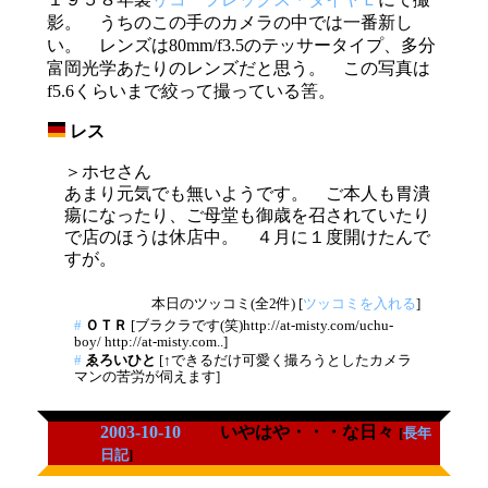
影。 うちのこの手のカメラの中では一番新し
い。 レンズは80mm/f3.5のテッサータイプ、多分
富岡光学あたりのレンズだと思う。 この写真は
f5.6くらいまで絞って撮っている筈。
レス
_
＞ホセさん
あまり元気でも無いようです。 ご本人も胃潰
瘍になったり、ご母堂も御歳を召されていたり
で店のほうは休店中。 ４月に１度開けたんで
すが。
本日のツッコミ(全2件) [
ツッコミを入れる
]
#
ＯＴＲ
[ブラクラです(笑)http://at-misty.com/uchu-
boy/ http://at-misty.com..]
#
ゑろいひと
[↑できるだけ可愛く撮ろうとしたカメラ
マンの苦労が伺えます]
2003-10-10
いやはや・・・な日々
[
長年
日記
]