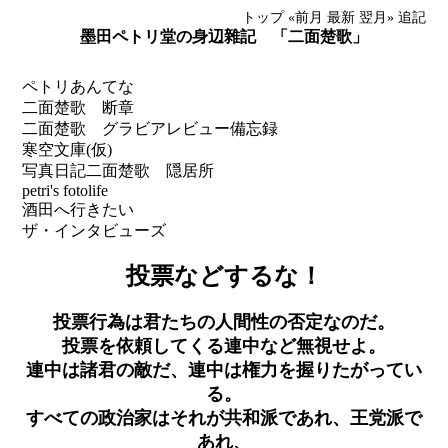
トップ
«前月
最新
翌月»
追記
墨田ペトリ堂の身辺雜記 「二面楚歌」
ペトリあんてな
二面楚歌 断章
二面楚歌 グラビアレビュー備忘録
寒空文庫(仮)
写真日記
二面楚歌 隠居所
petri's fotolife
酒田へ行きたい
ザ・インタビューズ
投票などするな！
投票行為は君たちの人間性の否定なのだ。
投票を依頼してくる連中など無視せよ。
連中は諸君の敵だ、連中は権力を握りたがってい
る。
すべての政治家はそれが共和派であれ、王党派で
あれ、