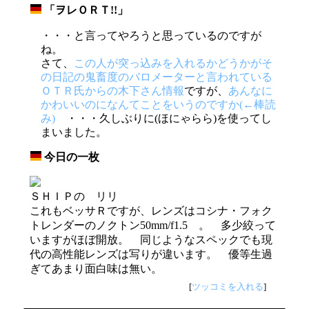
「ヲレＯＲＴ!!」
_
・・・と言ってやろうと思っているのですが
ね。
さて、
この人が突っ込みを入れるかどうかがそ
の日記の鬼畜度のバロメーターと言われている
ＯＴＲ氏からの木下さん情報
ですが、
あんなに
かわいいのになんてことをいうのですか(←棒読
み)
・・・久しぶりに(ほにゃらら)を使ってし
まいました。
今日の一枚
_
ＳＨＩＰの リリ
これもベッサＲですが、レンズはコシナ・フォク
トレンダーのノクトン50mm/f1.5 。 多少絞って
いますがほぼ開放。 同じようなスペックでも現
代の高性能レンズは写りが違います。 優等生過
ぎてあまり面白味は無い。
[
ツッコミを入れる
]