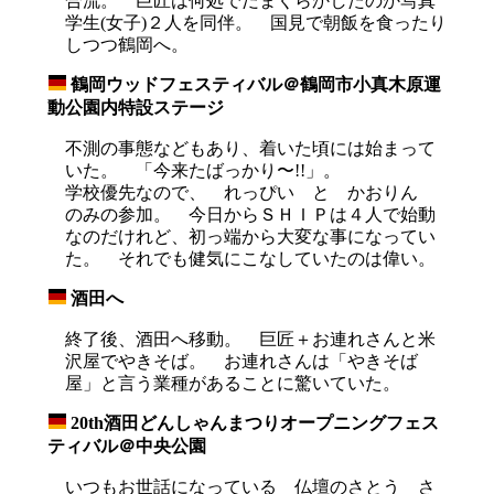
合流。 巨匠は何処でだまくらかしたのか写真
学生(女子)２人を同伴。 国見で朝飯を食ったり
しつつ鶴岡へ。
鶴岡ウッドフェスティバル＠鶴岡市小真木原運
_
動公園内特設ステージ
不測の事態などもあり、着いた頃には始まって
いた。 「今来たばっかり〜!!」。
学校優先なので、 れっぴい と かおりん
のみの参加。 今日からＳＨＩＰは４人で始動
なのだけれど、初っ端から大変な事になってい
た。 それでも健気にこなしていたのは偉い。
酒田へ
_
終了後、酒田へ移動。 巨匠＋お連れさんと米
沢屋でやきそば。 お連れさんは「やきそば
屋」と言う業種があることに驚いていた。
20th酒田どんしゃんまつりオープニングフェス
_
ティバル＠中央公園
いつもお世話になっている 仏壇のさとう さ