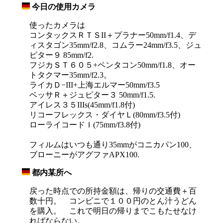
今日の使用カメラ
_
使ったカメラは
コンタックスＲＴＳII＋プラナー50mm/f1.4、デ
ィスタゴン35mm/f2.8、コムラー24mm/f3.5、ジュ
ピター９ 85mm/f2.
フジカＳＴ６０５+ペンタコン50mm/f1.8、オー
トタクマー35mm/f2.3。
ライカＤ−III+上海エルマー50mm/f3.5
ベッサＲ＋ジュピター３ 50mm/f1.5.
アイレス３５IIIs(45mm/f1.8付)
リコーフレックス・ダイヤＬ(80mm/f3.5付)
ローライコードＩ(75mm/f3.8付)
フィルムはいつも通り35mmがコニカパン100、
ブローニーがアグファAPX100.
都内某所へ
_
戻った時点での所持金額は、帰りの交通費＋百
数十円。 コンビニで１００円のとん汁うどん
を購入。 これで明日の帰りまでこもたせなけ
ればならない。