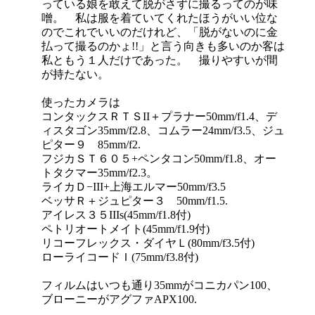
っている娘を敢えて脱がさずに撮るってのが味
噌。 私は服を着ていてくれたほうがいい位な
のでこれでいいのだけれど、「脱がないのに金
払って撮るのかょ!!」と言う向きも多いのか客は
私ともう１人だけであった。 撮りやすいが間
が持たない。
使ったカメラは
コンタックスＲＴＳII＋プラナー50mm/f1.4、デ
ィスタゴン35mm/f2.8、コムラー24mm/f3.5、ジュ
ピター９ 85mm/f2.
フジカＳＴ６０５+ペンタコン50mm/f1.8、オー
トタクマー35mm/f2.3。
ライカＤ−III+上海エルマー50mm/f3.5
ベッサＲ＋ジュピター３ 50mm/f1.5.
アイレス３５IIIs(45mm/f1.8付)
ペトリオートメイト(45mm/f1.9付)
リコーフレックス・ダイヤＬ(80mm/f3.5付)
ローライコードＩ(75mm/f3.8付)
フィルムはいつも通り35mmがコニカパン100、
ブローニーがアグファAPX100.