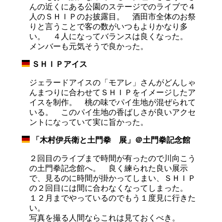
んの近くにある公園のステージでのライブで４
人のＳＨＩＰのお披露目。 酒田市全体のお祭
りと言うことで客の数がいつもよりかなり多
い。 ４人になってバランスは良くなった。
メンバーも元気そうで良かった。
ＳＨＩＰアイス
_
ジェラードアイスの「モアレ」さんがどんしゃ
んまつりに合わせてＳＨＩＰをイメージしたア
イスを制作。 桃の味でパイ生地が混ぜられて
いる。 このパイ生地の香ばしさが良いアクセ
ントになっていて実に旨かった。
「木村伊兵衛と土門拳 展」＠土門拳記念館
_
２回目のライブまで時間が有ったので川向こう
の土門拳記念館へ。 良く練られた良い展示
で、見るのに時間が掛かってしまい、ＳＨＩＰ
の２回目には間に合わなくなってしまった。
１２月までやっているのでもう１度見に行きた
い。
写真を撮る人間ならこれは見ておくべき。