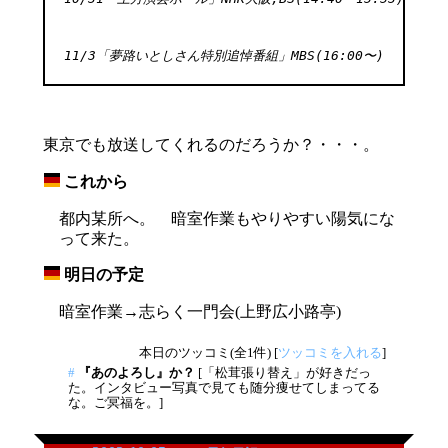
11/3「夢路いとしさん特別追悼番組」MBS(16:00〜)
東京でも放送してくれるのだろうか？・・・。
これから
_
都内某所へ。 暗室作業もやりやすい陽気にな
って来た。
明日の予定
_
暗室作業→志らく一門会(上野広小路亭)
本日のツッコミ(全1件) [
ツッコミを入れる
]
#
『あのよろし』か？
[「松茸張り替え」が好きだっ
た。インタビュー写真で見ても随分痩せてしまってる
な。ご冥福を。]