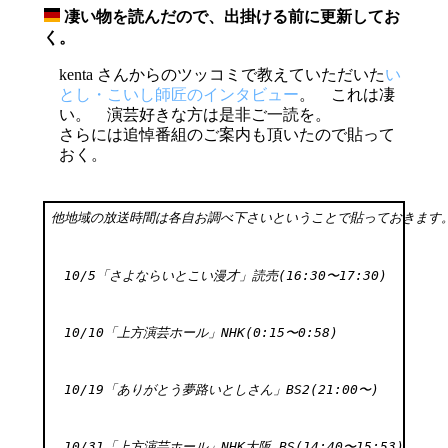
凄い物を読んだので、出掛ける前に更新してお
_
く。
kenta さんからのツッコミで教えていただいた
い
とし・こいし師匠のインタビュー
。 これは凄
い。 演芸好きな方は是非ご一読を。
さらには追悼番組のご案内も頂いたので貼って
おく。
他地域の放送時間は各自お調べ下さいということで貼っておきます
10/5「さよならいとこい漫才」読売(16:30〜17:30) 
10/10「上方演芸ホール」NHK(0:15〜0:58) 
10/19「ありがとう夢路いとしさん」BS2(21:00〜) 
10/31「上方演芸ホール」NHK大阪,BS(14:40〜15:53) 