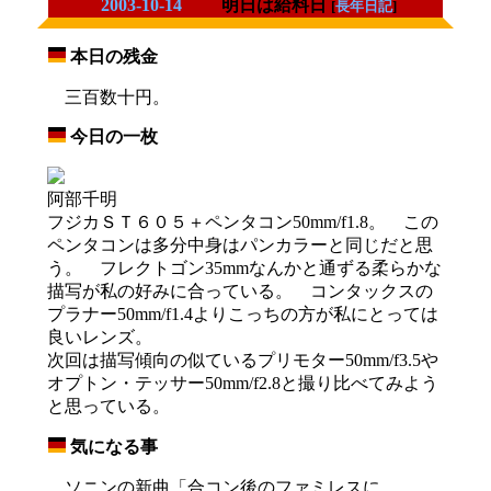
2003-10-14
明日は給料日
[
長年日記
]
本日の残金
_
三百数十円。
今日の一枚
_
阿部千明
フジカＳＴ６０５＋ペンタコン50mm/f1.8。 この
ペンタコンは多分中身はパンカラーと同じだと思
う。 フレクトゴン35mmなんかと通ずる柔らかな
描写が私の好みに合っている。 コンタックスの
プラナー50mm/f1.4よりこっちの方が私にとっては
良いレンズ。
次回は描写傾向の似ているプリモター50mm/f3.5や
オプトン・テッサー50mm/f2.8と撮り比べてみよう
と思っている。
気になる事
_
ソニンの新曲「合コン後のファミレスに