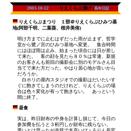
2003-10-12
りえくらぶ漬け
[
長年日記
]
りえくらぶまつり １部＠りえくらぶひみつ基
_
地(阿部千明、二葉葵、桜井美侑)
明け方までに止むはずだった雨が止まず、哲学
堂から鷺ノ宮のひみつ基地へ変更。 集合時間
にはほぼ雨は止み、始まった頃合には日が差し
て来た。 客の顔を見たら８０％は常連、新規
のお客さんも前回の撮影会に別のモデルさん目
当てで来た方だった。やはり居心地が良いから
だろうか。
白ホリの屋内スタジオでの撮影はだいたいす
ぐに飽きてしまうのだけれど、りえくらぶの場
合は色々変化が有って飽きない。 あっという
間に終了。
昼食
_
実は、昨日財布の中身を計算し損じて、今日の
参加費を払うと３桁円しか財布に残らない。
悪いとは思ったが赤貧で名高いぴょろりん長官