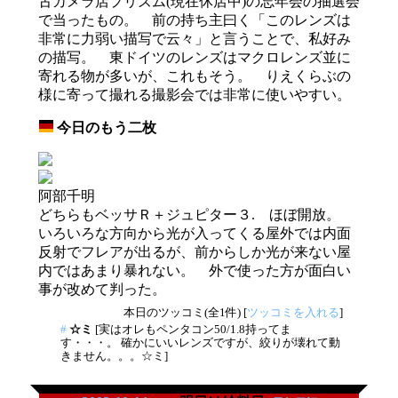
古カメラ店プリズム(現在休店中)の忘年会の抽選会
で当ったもの。 前の持ち主曰く「このレンズは
非常に力弱い描写で云々」と言うことで、私好み
の描写。 東ドイツのレンズはマクロレンズ並に
寄れる物が多いが、これもそう。 りえくらぶの
様に寄って撮れる撮影会では非常に使いやすい。
今日のもう二枚
_
阿部千明
どちらもベッサＲ＋ジュピター３. ほぼ開放。
いろいろな方向から光が入ってくる屋外では内面
反射でフレアが出るが、前からしか光が来ない屋
内ではあまり暴れない。 外で使った方が面白い
事が改めて判った。
本日のツッコミ(全1件) [
ツッコミを入れる
]
#
☆ミ
[実はオレもペンタコン50/1.8持ってま
す・・・。 確かにいいレンズですが、絞りが壊れて動
きません。。。☆ミ]