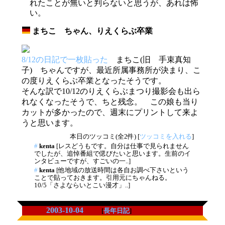
れたことが無いと判らないと思うが、あれは怖
い。
まちこ ちゃん、りえくらぶ卒業
_
8/12の日記で一枚貼った
まちこ(旧 手束真知
子) ちゃんですが、最近所属事務所が決まり、こ
の度りえくらぶ卒業となったそうです。
そんな訳で10/12のりえくらぶまつり撮影会も出ら
れなくなったそうで、ちと残念。 この娘も当り
カットが多かったので、週末にプリントして来よ
うと思います。
本日のツッコミ(全2件) [
ツッコミを入れる
]
#
kenta
[レスどうもです。自分は仕事で見られません
でしたが、追悼番組で偲びたいと思います。生前のイ
ンタビューですが、すごいの一..]
#
kenta
[他地域の放送時間は各自お調べ下さいという
ことで貼っておきます。引用元にちゃんねる。
10/5「さよならいとこい漫才」..]
2003-10-04
[
長年日記
]