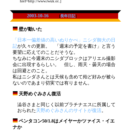
href=http://www.rwuk.or..]
2003-10-16
[
長年日記
]
壁が動いた
_
「日本一偏差値の高いぬりかべ」ニシダ御大の日
記
が久々の更新。 「週末の予定を書け」と言う
要望に応えてのことだそうな。
ちなみに今週末のニシダブロックはアリエル撮影
会に出現するらしい。 但し、雨天・曇天の場合
は回避とのこと。
私はニシダさんとは天候も含めて殆ど好みが被ら
ないのであまり切実では有りません。
天野めぐみさん復活
_
澁谷さまと同じく以前プラチナエスに所属して
おられた
天野めぐみさんのサイトが復活
。
ペンタコン50/1.8はメイヤーかツァイス・イエ
_
ナか