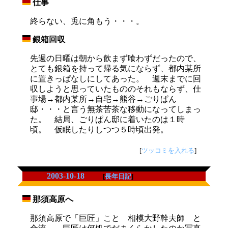
仕事
_
終らない、兎に角もう・・・。
銀箱回収
_
先週の日曜は朝から飲まず喰わずだったので、
とても銀箱を持って帰る気にならず、都内某所
に置きっぱなしにしてあった。 週末までに回
収しようと思っていたもののそれもならず、仕
事場→都内某所→自宅→熊谷→ごりぱん
邸・・・と言う無茶苦茶な移動になってしまっ
た。 結局、ごりぱん邸に着いたのは１時
頃。 仮眠したりしつつ５時頃出発。
[
ツッコミを入れる
]
2003-10-18
[
長年日記
]
那須高原へ
_
那須高原で「巨匠」こと 相模大野幹夫師 と