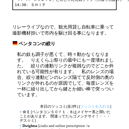
14:30- ＳＨＩＰ
リレーライブなので、観光用貸し自転車に乗って
撮影機材担いで市内を駆け回る事になります。
ペンタコンの絞り
_
私の奴も調子が悪くて、時々動かなくなりま
す。 りえくらぶ祭りの最中にも一度壊れまし
た。 絞りの連動リンクが複雑なのでどこか外
れている可能性が有ります。 私のレンズの場
合、絞り連動ピンのレンズ隔てて反対側の奥の
リンクが外れるのが原因でして、毎度レンズを
一杯に繰り出してから鍵とか細い棒で突っつい
ています。
本日のツッコミ(全2件) [
ツッコミを入れる
]
#
☆ミ
[ペンタコン５０ｆ１．８はメイヤー系と聞いた
ことがあります。 間違ってたらゴメンナサイ！・・・
デス☆ミ]
#
Dwightsa
[cialis and online prescription <a