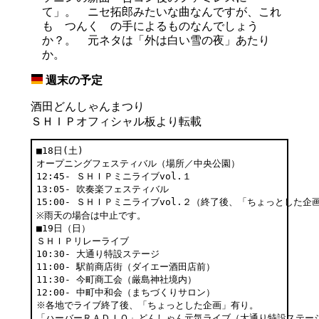
て」。 ニセ拓郎みたいな曲なんですが、これ
も つんく の手によるものなんでしょう
か？。 元ネタは「外は白い雪の夜」あたり
か。
週末の予定
_
酒田どんしゃんまつり
ＳＨＩＰオフィシャル板より転載
■18日(土)

オープニングフェスティバル（場所／中央公園）

12:45- ＳＨＩＰミニライブvol.１

13:05- 吹奏楽フェスティバル

15:00- ＳＨＩＰミニライブvol.２（終了後、「ちょっとした企画
※雨天の場合は中止です。

■19日（日）

ＳＨＩＰリレーライブ

10:30- 大通り特設ステージ

11:00- 駅前商店街（ダイエー酒田店前）

11:30- 今町商工会（厳島神社境内）

12:00- 中町中和会（まちづくりサロン）

※各地でライブ終了後、「ちょっとした企画」有り。

「ハーバーＲＡＤＩＯ」どんしゃん元気ライブ（大通り特設ステージ