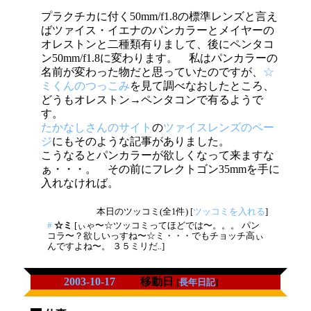
プラクチカに付く50mm/f1.8の標準レンズと言え
ばツァイス・イエナのパンカラーとメイヤーの
オレストンと二種類有りまして、後にペンタコ
ン50mm/f1.8に変わります。 私はパンカラーの
名前が変わった物だと思っていたのですが、
☆
ミくんのつっこみ
を見て調べなおしたところ、
どうもオレストン→ペンタコンで有るようで
す。
たかなしさんのサイト
の
ツァイスレンズのペー
ジ
にもそのような記事がありました。
こうなるとパンカラーが欲しくなって来ますな
ぁ・・・。 その前にフレクトゴン35mmを手に
入れなければ。
本日のツッコミ(全1件) [
ツッコミを入れる
]
#
☆ミ
[ぃゃ〜☆ツッコミってほどでは〜。。。 パン
コラ〜？欲しいっすね〜☆ミ・・・でもチョッチ高ぃ
んですよね〜。 ３５ミリだ..]
2003-10-17
移動日
[
長年日記
]