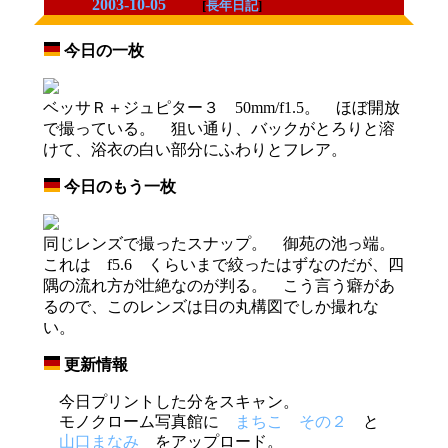
2003-10-05
[
長年日記
]
今日の一枚
_
ベッサＲ＋ジュピター３ 50mm/f1.5。 ほぼ開放
で撮っている。 狙い通り、バックがとろりと溶
けて、浴衣の白い部分にふわりとフレア。
今日のもう一枚
_
同じレンズで撮ったスナップ。 御苑の池っ端。
これは f5.6 くらいまで絞ったはずなのだが、四
隅の流れ方が壮絶なのが判る。 こう言う癖があ
るので、このレンズは日の丸構図でしか撮れな
い。
更新情報
_
今日プリントした分をスキャン。
モノクローム写真館に
まちこ その２
と
山口まなみ
をアップロード。