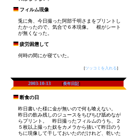
フィルム現像
_
兎に角、今日撮った阿部千明さまをプリントし
たかったので、気合で６本現像。 根がシート
が無くなった。
疲労困憊して
_
何時の間にか寝ていた。
[
ツッコミを入れる
]
2003-10-13
[
長年日記
]
断食の日
_
昨日書いた様に金が無いので何も喰えない。
昨日の飲み残しのジュースをちびちび舐めなが
らプリント。 昨日撮ったフィルムのうち、２
５枚以上撮った奴をカメラから抜いて昨日のう
ちに現像して干しておいたのだけれど、乾いた