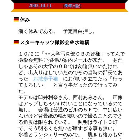
2003-10-11
[
長年日記
]
休み
_
漸く休みである。 予定目白押し。
スターキャッツ撮影会＠水道橋
_
１０/２に「○○大学写真部ＯＢの皆様」ってんで
撮影会無料ご招待の案内メールが来た。 あた
しゃぁその大学のＯＢでは勿論無いのだけれ
ど、出入りはしていたのでその当時の部長であ
った
お散歩子猫
にお伺いを立てたら「行っ
てよろしい」 と言う事だったので行ってみ
た。
モデルは臼井利奈さん、西村あみさん。 画像
はアップしちゃいけないことになっているので
無し。 会場は普通のビルの５Ｆで、中は広い
んだけど背景紙の幅が狭いので撮ることのでき
る角度は限られている。 照明はライト３灯
で、そう明るくも無いが暗すぎる事も無い。
水着とランジェリーのみで。 脱ぎも絡みもや