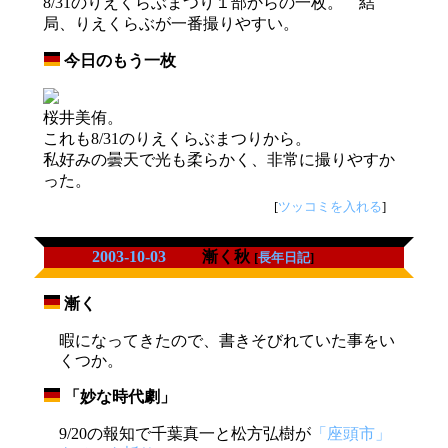
8/31のりえくらぶまつり１部からの一枚。 結
局、りえくらぶが一番撮りやすい。
今日のもう一枚
_
桜井美侑。
これも8/31のりえくらぶまつりから。
私好みの曇天で光も柔らかく、非常に撮りやすか
った。
[
ツッコミを入れる
]
2003-10-03
漸く秋
[
長年日記
]
漸く
_
暇になってきたので、書きそびれていた事をい
くつか。
「妙な時代劇」
_
9/20の報知で千葉真一と松方弘樹が
「座頭市」