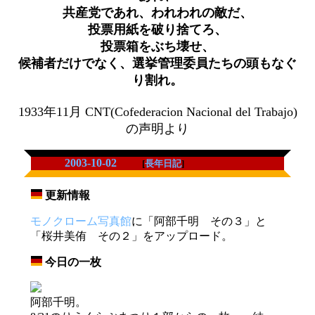
共産党であれ、われわれの敵だ、
投票用紙を破り捨てろ、
投票箱をぶち壊せ、
候補者だけでなく、選挙管理委員たちの頭もなぐ
り割れ。
1933年11月 CNT(Cofederacion Nacional del Trabajo)
の声明より
2003-10-02
[
長年日記
]
更新情報
_
モノクローム写真館
に「阿部千明 その３」と
「桜井美侑 その２」をアップロード。
今日の一枚
_
阿部千明。