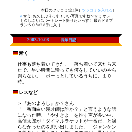
本日のツッコミ(全1件) [
ツッコミを入れる
]
#
☆ミ
[お久しぶりっす！いい写真ですね〜☆ミ オレ
も久しぶりにポートレート撮りたいっす！ 最近ドミプ
ラン５０㍉f2.8手に入..]
2003-10-08
[
長年日記
]
漸く
_
仕事も落ち着いてきた。 落ち着いて来たら来
たで、早い時間に帰っても何をしていいのやら
判らない。 ボーっとしているうちに、１０
時。
レスなど
_
＞『あのよろし』か？さん
「一番面白い漫才師は誰か？」と言うような話
になった時、「やすきよ」を推す声が多い中、
高信太郎が「ダイマルラケットが一番だ」と譲
らなかったのを思い出しました。 ジャンケン