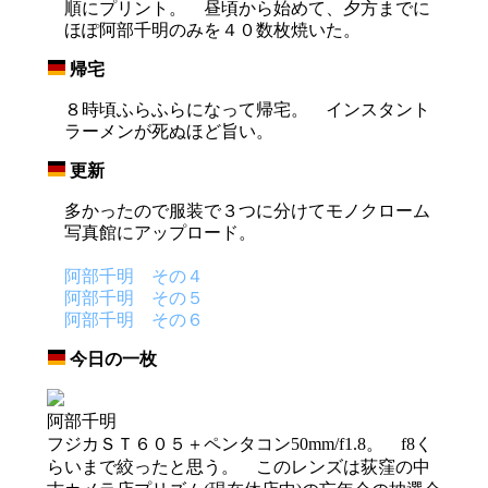
順にプリント。 昼頃から始めて、夕方までに
ほぽ阿部千明のみを４０数枚焼いた。
帰宅
_
８時頃ふらふらになって帰宅。 インスタント
ラーメンが死ぬほど旨い。
更新
_
多かったので服装で３つに分けてモノクローム
写真館にアップロード。
阿部千明 その４
阿部千明 その５
阿部千明 その６
今日の一枚
_
阿部千明
フジカＳＴ６０５＋ペンタコン50mm/f1.8。 f8く
らいまで絞ったと思う。 このレンズは荻窪の中