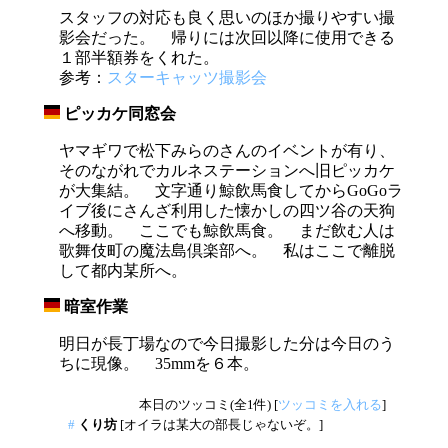
スタッフの対応も良く思いのほか撮りやすい撮
影会だった。 帰りには次回以降に使用できる
１部半額券をくれた。
参考：
スターキャッツ撮影会
ピッカケ同窓会
_
ヤマギワで松下みらのさんのイベントが有り、
そのながれでカルネステーションへ旧ピッカケ
が大集結。 文字通り鯨飲馬食してからGoGoラ
イブ後にさんざ利用した懐かしの四ツ谷の天狗
へ移動。 ここでも鯨飲馬食。 まだ飲む人は
歌舞伎町の魔法島倶楽部へ。 私はここで離脱
して都内某所へ。
暗室作業
_
明日が長丁場なので今日撮影した分は今日のう
ちに現像。 35mmを６本。
本日のツッコミ(全1件) [
ツッコミを入れる
]
#
くり坊
[オイラは某大の部長じゃないぞ。]