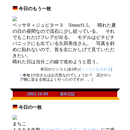
今日のもう一枚
_
ベッサＲ＋ジュピター３ 50mm/f1.5。 晴れた夏
の日の昼間なので流石に少し絞っている。 それ
でもこれだけフレアが出る。 モデルはピチピチ
パニックにも出ている久田美佳さん。 写真を斜
めに貼れないので、首を左にかしげて見ていただ
きたい。
晴れた日は当分この線で攻めようと思う。
本日のツッコミ(全1件) [
ツッコミを入れる
]
#
ホセ
[小出さんはお元気なのでしょうか？ 店がロシ
ア物に染まる前はよく行ったのですが…。]
2003-10-09
[
長年日記
]
今日の一枚
_
まちこ
１９５８年製
リコーフレックス・ダイヤＬ
にて撮