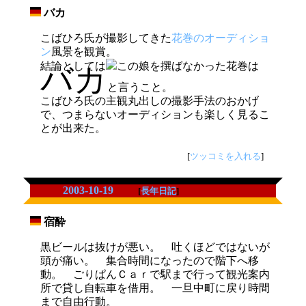
バカ
_
こばひろ氏が撮影してきた
花巻のオーディショ
ン
風景を観賞。
結論としては
この娘を撰ばなかった花巻は
バカ
と言うこと。
こばひろ氏の主観丸出しの撮影手法のおかげ
で、つまらないオーディションも楽しく見るこ
とが出来た。
[
ツッコミを入れる
]
2003-10-19
[
長年日記
]
宿酔
_
黒ビールは抜けが悪い。 吐くほどではないが
頭が痛い。 集合時間になったので階下へ移
動。 ごりぱんＣａｒで駅まで行って観光案内
所で貸し自転車を借用。 一旦中町に戻り時間
まで自由行動。