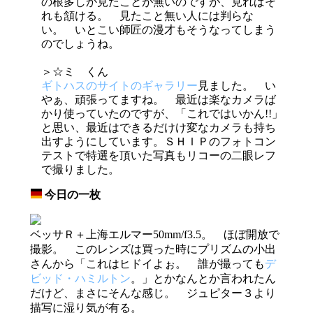
の根多しか見たことが無いのですが、見ればそ
れも頷ける。 見たこと無い人には判らな
い。 いとこい師匠の漫才もそうなってしまう
のでしょうね。
＞☆ミ くん
ギトハスのサイトのギャラリー
見ました。 い
やぁ、頑張ってますね。 最近は楽なカメラば
かり使っていたのですが、「これではいかん!!」
と思い、最近はできるだけけ変なカメラも持ち
出すようにしています。ＳＨＩＰのフォトコン
テストで特選を頂いた写真もリコーの二眼レフ
で撮りました。
今日の一枚
_
ベッサＲ＋上海エルマー50mm/f3.5。 ほぼ開放で
撮影。 このレンズは買った時にプリズムの小出
さんから「これはヒドイよぉ。 誰が撮っても
デ
ビッド・ハミルトン
。」とかなんとか言われたん
だけど、まさにそんな感じ。 ジュピター３より
描写に湿り気が有る。