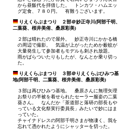
から昼飯代を拝借した。 トンカツ・ハムエッ
グ定食、７８０円。 有難うございます。
りえくらぶまつり ２部＠妙正寺川(阿部千明、
_
二葉葵、桜井美侑、桑原彩美)
２部は晴れたので屋外。 妙正寺川にかかる橋
の周辺で撮影。 気温が上がったためか薮蚊が
大量発生して参加者もモデルも刺され放題。
雨がぱらついたりもしたが、なんとか乗り切っ
た。
りえくらぶまつり ３部＠りえくらぶひみつ基
_
地(阿部千明、二葉葵、桜井美侑、桑原彩美)
３部は再びひみつ基地。 桑原さんに無理矢理
お祭りの半被を着せられたセーラー服姿の二葉
葵さん。 なんだか「茶道部と落研の部長もや
っている文化祭実行委員長」みたいで妙にはま
っていた。
チャイナドレスの阿部千明さまが物凄く、我を
忘れて憑かれたようにシャッターを切った。