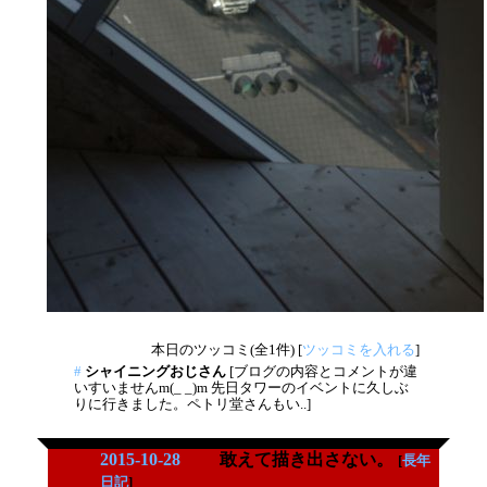
本日のツッコミ(全1件) [
ツッコミを入れる
]
#
シャイニングおじさん
[ブログの内容とコメントが違
いすいませんm(_ _)m 先日タワーのイベントに久しぶ
りに行きました。ペトリ堂さんもい..]
2015-10-28
敢えて描き出さない。
[
長年
日記
]