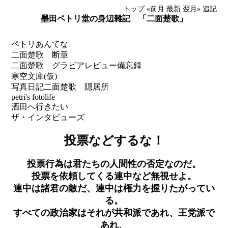
トップ
«前月
最新
翌月»
追記
墨田ペトリ堂の身辺雜記 「二面楚歌」
ペトリあんてな
二面楚歌 断章
二面楚歌 グラビアレビュー備忘録
寒空文庫(仮)
写真日記
二面楚歌 隠居所
petri's fotolife
酒田へ行きたい
ザ・インタビューズ
投票などするな！
投票行為は君たちの人間性の否定なのだ。
投票を依頼してくる連中など無視せよ。
連中は諸君の敵だ、連中は権力を握りたがってい
る。
すべての政治家はそれが共和派であれ、王党派で
あれ、