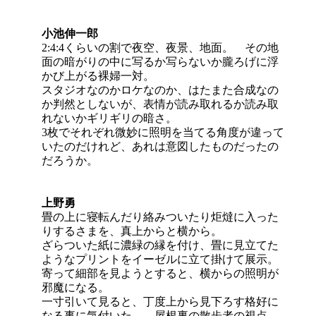
小池伸一郎
2:4:4くらいの割で夜空、夜景、地面。 その地
面の暗がりの中に写るか写らないか朧ろげに浮
かび上がる裸婦一対。
スタジオなのかロケなのか、はたまた合成なの
か判然としないが、表情が読み取れるか読み取
れないかギリギリの暗さ。
3枚でそれぞれ微妙に照明を当てる角度が違って
いたのだけれど、あれは意図したものだったの
だろうか。
上野勇
畳の上に寝転んだり絡みついたり炬燵に入った
りするさまを、真上からと横から。
ざらついた紙に濃緑の縁を付け、畳に見立てた
ようなプリントをイーゼルに立て掛けて展示。
寄って細部を見ようとすると、横からの照明が
邪魔になる。
一寸引いて見ると、丁度上から見下ろす格好に
なる事に気付いた。 屋根裏の散歩者の視点。