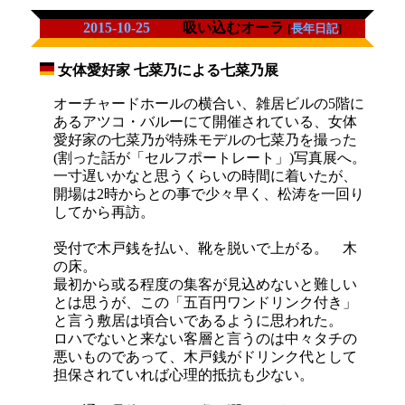
2015-10-25
吸い込むオーラ
[
長年日記
]
女体愛好家 七菜乃による七菜乃展
_
オーチャードホールの横合い、雑居ビルの5階に
あるアツコ・バルーにて開催されている、女体
愛好家の七菜乃が特殊モデルの七菜乃を撮った
(割った話が「セルフポートレート」)写真展へ。
一寸遅いかなと思うくらいの時間に着いたが、
開場は2時からとの事で少々早く、松涛を一回り
してから再訪。
受付で木戸銭を払い、靴を脱いで上がる。 木
の床。
最初から或る程度の集客が見込めないと難しい
とは思うが、この「五百円ワンドリンク付き」
と言う敷居は頃合いであるように思われた。
ロハでないと来ない客層と言うのは中々タチの
悪いものであって、木戸銭がドリンク代として
担保されていれば心理的抵抗も少ない。