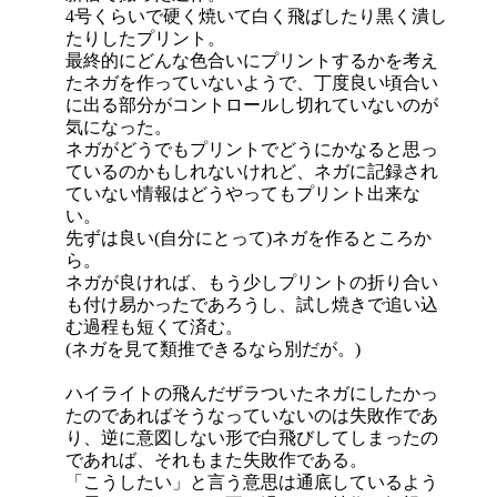
4号くらいで硬く焼いて白く飛ばしたり黒く潰し
たりしたプリント。
最終的にどんな色合いにプリントするかを考え
たネガを作っていないようで、丁度良い頃合い
に出る部分がコントロールし切れていないのが
気になった。
ネガがどうでもプリントでどうにかなると思っ
ているのかもしれないけれど、ネガに記録され
ていない情報はどうやってもプリント出来な
い。
先ずは良い(自分にとって)ネガを作るところか
ら。
ネガが良ければ、もう少しプリントの折り合い
も付け易かったであろうし、試し焼きで追い込
む過程も短くて済む。
(ネガを見て類推できるなら別だが。)
ハイライトの飛んだザラついたネガにしたかっ
たのであればそうなっていないのは失敗作であ
り、逆に意図しない形で白飛びしてしまったの
であれば、それもまた失敗作である。
「こうしたい」と言う意思は通底しているよう