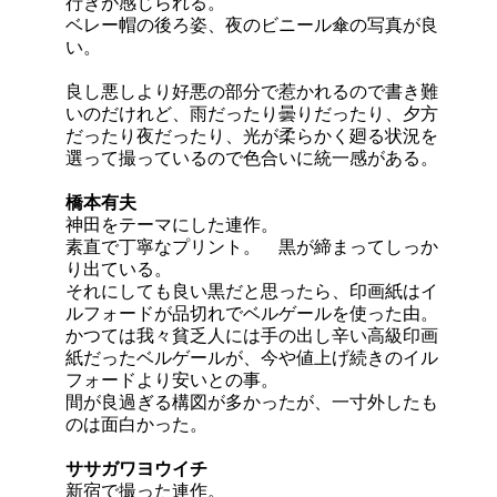
行きが感じられる。
ベレー帽の後ろ姿、夜のビニール傘の写真が良
い。
良し悪しより好悪の部分で惹かれるので書き難
いのだけれど、雨だったり曇りだったり、夕方
だったり夜だったり、光が柔らかく廻る状況を
選って撮っているので色合いに統一感がある。
橋本有夫
神田をテーマにした連作。
素直で丁寧なプリント。 黒が締まってしっか
り出ている。
それにしても良い黒だと思ったら、印画紙はイ
ルフォードが品切れでベルゲールを使った由。
かつては我々貧乏人には手の出し辛い高級印画
紙だったベルゲールが、今や値上げ続きのイル
フォードより安いとの事。
間が良過ぎる構図が多かったが、一寸外したも
のは面白かった。
ササガワヨウイチ
新宿で撮った連作。