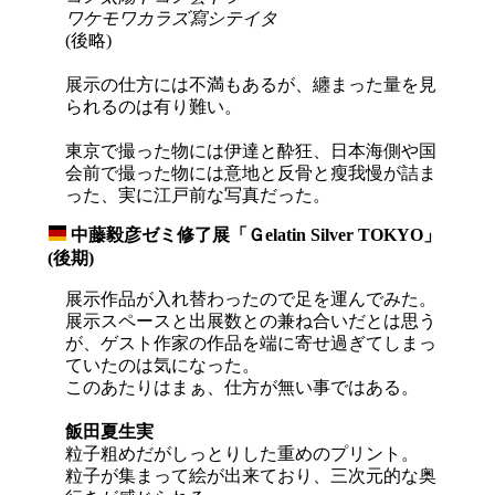
ワケモワカラズ寫シテイタ
(後略)
展示の仕方には不満もあるが、纏まった量を見
られるのは有り難い。
東京で撮った物には伊達と酔狂、日本海側や国
会前で撮った物には意地と反骨と瘦我慢が詰ま
った、実に江戸前な写真だった。
中藤毅彦ゼミ修了展「Ｇelatin Silver TOKYO」
_
(後期)
展示作品が入れ替わったので足を運んでみた。
展示スペースと出展数との兼ね合いだとは思う
が、ゲスト作家の作品を端に寄せ過ぎてしまっ
ていたのは気になった。
このあたりはまぁ、仕方が無い事ではある。
飯田夏生実
粒子粗めだがしっとりした重めのプリント。
粒子が集まって絵が出来ており、三次元的な奥