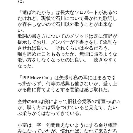
た。
「選ばれたから」は長大なソロパートがあるの
だけれど、現状で石川について書かれた歌詞し
か存在しないので石川以外歌うことが出来な
い。
歌詞の書き方についてのメソッドは既に濱野が
提示しており、メンバーが下書きをして添削を
させれば良い。 それくらいはやるだろう。
喉を痛めたこともあったか、無理に張るような
歌い方をしなくなったのは良い。 聴きやすく
なった。
「PIP Move On!」は矢張り私の耳にはまるで引
っ掛からず、何等の感興も催さないが、盛り上
がる曲に育てようとする意欲は感じ取れた。
空井のMCは例によって旧社会党系の情宣っぽい
が、喋り方には気をつけていると見えて、だい
ぶ柔らかくはなってきている。
小室は一字一句間違えないようにする余り棒読
みになっていたが、慣れればこなれて来るだろ