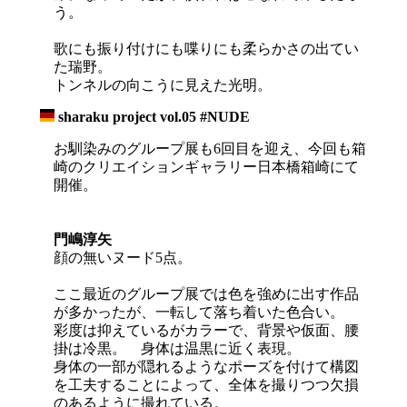
う。
歌にも振り付けにも喋りにも柔らかさの出てい
た瑞野。
トンネルの向こうに見えた光明。
sharaku project vol.05 #NUDE
_
お馴染みのグループ展も6回目を迎え、今回も箱
崎のクリエイションギャラリー日本橋箱崎にて
開催。
門嶋淳矢
顔の無いヌード5点。
ここ最近のグループ展では色を強めに出す作品
が多かったが、一転して落ち着いた色合い。
彩度は抑えているがカラーで、背景や仮面、腰
掛は冷黒。 身体は温黒に近く表現。
身体の一部が隠れるようなポーズを付けて構図
を工夫することによって、全体を撮りつつ欠損
のあるように撮れている。