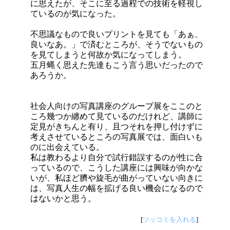
に思えたが、そこに至る過程での技術を軽視し
ているのが気になった。
不思議なもので良いプリントを見ても「あぁ、
良いなあ。」で済むところが、そうでないもの
を見てしまうと何故か気になってしまう。
五月蝿く思えた先達もこう言う思いだったので
あろうか。
社会人向けの写真講座のグループ展をここのと
ころ幾つか纏めて見ているのだけれど、講師に
定見がきちんと有り、且つそれを押し付けずに
考えさせているところの写真展では、面白いも
のに出会えている。
私は教わるより自分で試行錯誤するのが性に合
っているので、こうした講座には興味が向かな
いが、私ほど臍や旋毛が曲がっていない向きに
は、写真人生の幅を拡げる良い機会になるので
はないかと思う。
[
ツッコミを入れる
]