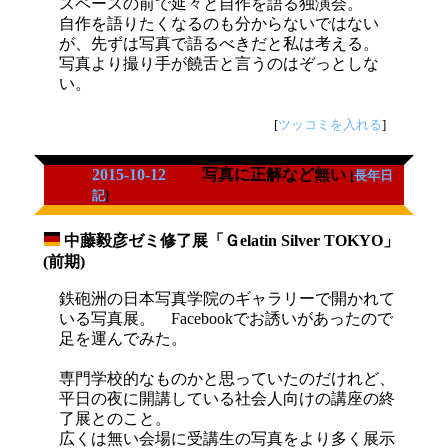
スペースの前で延々と自作を語る独演会。
自作を語りたくなるのも分からないではない
が、先ずは写真で語るべきだと私は考える。
写真より撮り手が饒舌と言うのはぞっとしな
い。
[
ツッコミを入れる
]
2015-10-12
写真に正解など無い
[
長年日
記
]
中藤毅彦ゼミ修了展「Ｇelatin Silver TOKYO」
_
(前期)
鉄砲洲の日本写真学院のギャラリーで開かれて
いる写真展。 Facebookでお誘いがあったので
足を運んでみた。
専門学校的なものかと思っていたのだけれど、
平日の夜に開講している社会人向けの講座の終
了展とのこと。
広くは無い会場に受講生の写真をより多く展示