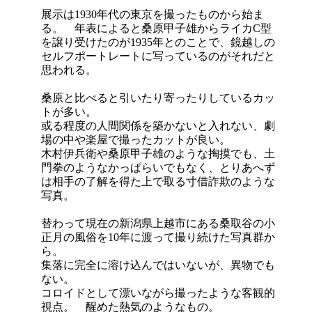
展示は1930年代の東京を撮ったものから始ま
る。 年表によると桑原甲子雄からライカC型
を譲り受けたのが1935年とのことで、鏡越しの
セルフポートレートに写っているのがそれだと
思われる。
桑原と比べると引いたり寄ったりしているカッ
トが多い。
或る程度の人間関係を築かないと入れない、劇
場の中や楽屋で撮ったカットが良い。
木村伊兵衛や桑原甲子雄のような掏摸でも、土
門拳のようなかっぱらいでもなく、とりあへず
は相手の了解を得た上で取る寸借詐欺のような
写真。
替わって現在の新潟県上越市にある桑取谷の小
正月の風俗を10年に渡って撮り続けた写真群か
ら。
集落に完全に溶け込んではいないが、異物でも
ない。
コロイドとして漂いながら撮ったような客観的
視点。 醒めた熱気のようなもの。