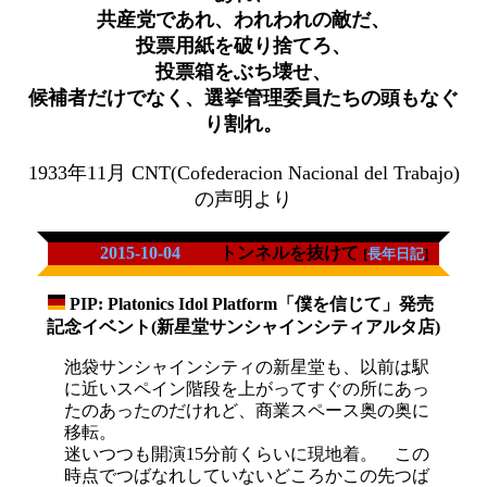
共産党であれ、われわれの敵だ、
投票用紙を破り捨てろ、
投票箱をぶち壊せ、
候補者だけでなく、選挙管理委員たちの頭もなぐ
り割れ。
1933年11月 CNT(Cofederacion Nacional del Trabajo)
の声明より
2015-10-04
トンネルを抜けて
[
長年日記
]
PIP: Platonics Idol Platform「僕を信じて」発売
_
記念イベント(新星堂サンシャインシティアルタ店)
池袋サンシャインシティの新星堂も、以前は駅
に近いスペイン階段を上がってすぐの所にあっ
たのあったのだけれど、商業スペース奥の奥に
移転。
迷いつつも開演15分前くらいに現地着。 この
時点でつばなれしていないどころかこの先つば