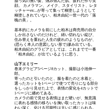
脂っ気の無い髪、燻み弛んだ肌、疲れた作り笑
顔。 カメラマン、メイク、スタイリスト、レタ
ッチャーetc...が寄って集って糊塗しようとして
糊塗しきれていない、柏木由紀一世一代の「落
魄の美」。
基本的にカメラを前にした柏木は商売用の自分
しか出さないのだけれど、繕い切れない綻び、
住み替えを重ねた人生の疲れのようなものが、
(恐らく本人の意図しない形で)滲み出ている。
柏木由紀のグラビアとしては、これまでで一番
「柏木由紀」が出ているように思う。
山下エミリー
巻末グラビア5ページ8カット、撮影は小池伸一
郎。
寄ったのと引いたのと、服を着たのと水着と、
選ったカットを1ページで使つて売りになる部分
をしっかり見せた上で、表情の変化を4カットで
1ページに纏めてある。
カメラの前で見せる表情はまだ硬いが、無意識
に表れる感情の移ろいを掬い取ったカットは味
わい深く、化ける可能性は大いに感じられる。