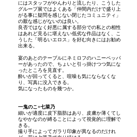
にはスタッフがやんわりと流したり、こうした
グループ展ではよくある「仲間内だけで盛り上
がる事に疑問を感じない閉じたコミュニティ」
の厭な感じがないのは良い。
良否ではなく好悪に属する部分での私との相性
はあれど見るに堪えない低劣な作品はなく、こ
うした「明るいエロス」を好む向きにはお勧め
出来る。
宴のあとのテーブルにネミロフのハニーペッパ
ーがあったので、ちょいと引っ掛けつつ気にな
ったところを見直す。
酔いが回ってくると、喧噪も気にならなくな
り、写真に没入できる。
気になったものを幾つか。
一鬼のこ×七菜乃
細いが適度に皮下脂肪はあり、皮膚か薄くてし
なやかなのが縛ることによって視覚的に理解で
きる。
撮り手によってガラリ印象が異なるのだけれ