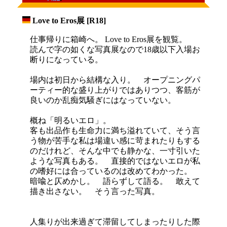
Love to Eros展 [R18]
_
仕事帰りに箱崎へ。 Love to Eros展を観覧。
読んで字の如くな写真展なので18歳以下入場お
断りになっている。
場内は初日から結構な入り。 オープニングパ
ーティー的な盛り上がりではありつつ、客筋が
良いのか乱痴気騒ぎにはなっていない。
概ね「明るいエロ」。
客も出品作も生命力に満ち溢れていて、そう言
う物が苦手な私は場違い感に苛まれたりもする
のだけれど、そんな中でも静かな、一寸引いた
ような写真もある。 直接的ではないエロが私
の嗜好には合っているのは改めてわかった。
暗喩と仄めかし。 語らずして語る。 敢えて
描き出さない。 そう言った写真。
人集りが出来過ぎて滞留してしまったりした際