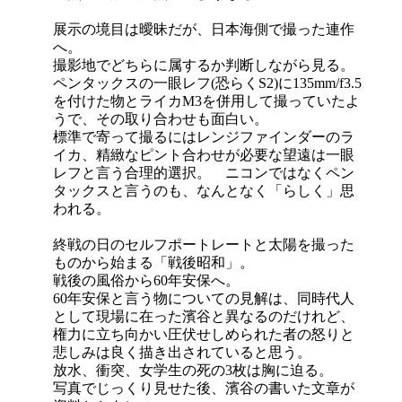
展示の境目は曖昧だが、日本海側で撮った連作
へ。
撮影地でどちらに属するか判断しながら見る。
ペンタックスの一眼レフ(恐らくS2)に135mm/f3.5
を付けた物とライカM3を併用して撮っていたよ
うで、その取り合わせも面白い。
標準で寄って撮るにはレンジファインダーのラ
イカ、精緻なピント合わせが必要な望遠は一眼
レフと言う合理的選択。 ニコンではなくペン
タックスと言うのも、なんとなく「らしく」思
われる。
終戦の日のセルフポートレートと太陽を撮った
ものから始まる「戦後昭和」。
戦後の風俗から60年安保へ。
60年安保と言う物についての見解は、同時代人
として現場に在った濱谷と異なるのだけれど、
権力に立ち向かい圧伏せしめられた者の怒りと
悲しみは良く描き出されていると思う。
放水、衝突、女学生の死の3枚は胸に迫る。
写真でじっくり見せた後、濱谷の書いた文章が