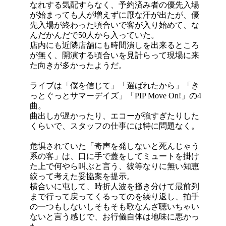
なれする気配すらなく、予約済み者の優先入場
が始まっても人が増えずに厭な汗が出たが、優
先入場が終わった頃合いで客が入り始めて、な
んだかんだで50人から入っていた。
店内にも近隣店舗にも時間潰しを出来るところ
が無く、開演する頃合いを見計らって現場に来
た向きが多かったようだ。
ライブは「僕を信じて」「選ばれたから」「き
っとぐっとサマーデイズ」「PIP Move On!」の4
曲。
曲出しが遅かったり、エコーが強すぎたりした
くらいで、スタッフの仕事には特に問題なく。
危惧されていた「奇声を発しないと死んじゃう
系の客」は、口に手で蓋をしてミュートを掛け
た上で何やら叫ぶと言う、彼等なりに無い知恵
絞って考えた妥協案を提示。
横合いに屯して、時折人波を掻き分けて最前列
まで行って戻ってくるってのを繰り返し、拍手
の一つもしないしそもそも歌なんざ聴いちゃい
ないと言う感じで、お行儀自体は地味に悪かっ