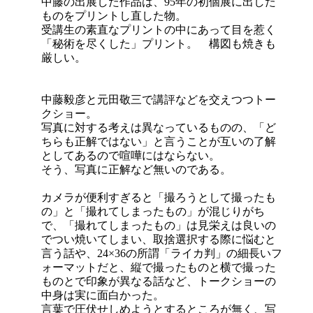
中藤の出展した作品は、95年の初個展に出した
ものをプリントし直した物。
受講生の素直なプリントの中にあって目を惹く
「秘術を尽くした」プリント。 構図も焼きも
厳しい。
中藤毅彦と元田敬三で講評などを交えつつトー
クショー。
写真に対する考えは異なっているものの、「ど
ちらも正解ではない」と言うことが互いの了解
としてあるので喧嘩にはならない。
そう、写真に正解など無いのである。
カメラが便利すぎると「撮ろうとして撮ったも
の」と「撮れてしまったもの」が混じりがち
で、「撮れてしまったもの」は見栄えは良いの
でつい焼いてしまい、取捨選択する際に悩むと
言う話や、24×36の所謂「ライカ判」の細長いフ
ォーマットだと、縦で撮ったものと横で撮った
ものとで印象が異なる話など、トークショーの
中身は実に面白かった。
言葉で圧伏せしめようとするところが無く、写