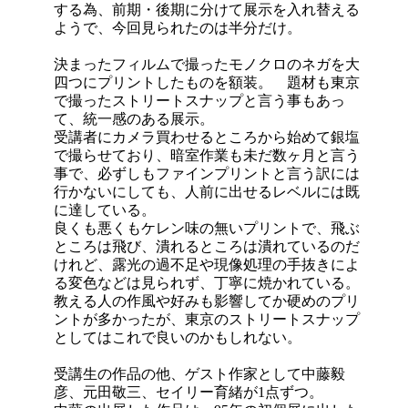
する為、前期・後期に分けて展示を入れ替える
ようで、今回見られたのは半分だけ。
決まったフィルムで撮ったモノクロのネガを大
四つにプリントしたものを額装。 題材も東京
で撮ったストリートスナップと言う事もあっ
て、統一感のある展示。
受講者にカメラ買わせるところから始めて銀塩
で撮らせており、暗室作業も未だ数ヶ月と言う
事で、必ずしもファインプリントと言う訳には
行かないにしても、人前に出せるレベルには既
に達している。
良くも悪くもケレン味の無いプリントで、飛ぶ
ところは飛び、潰れるところは潰れているのだ
けれど、露光の過不足や現像処理の手抜きによ
る変色などは見られず、丁寧に焼かれている。
教える人の作風や好みも影響してか硬めのプリ
ントが多かったが、東京のストリートスナップ
としてはこれで良いのかもしれない。
受講生の作品の他、ゲスト作家として中藤毅
彦、元田敬三、セイリー育緒が1点ずつ。