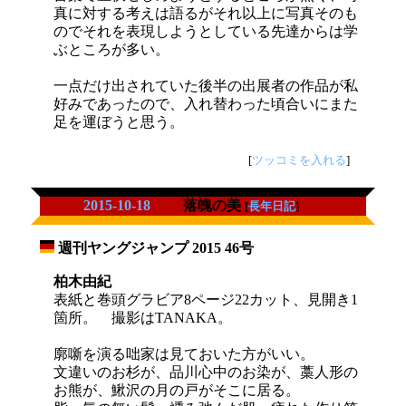
真に対する考えは語るがそれ以上に写真そのも
のでそれを表現しようとしている先達からは学
ぶところが多い。
一点だけ出されていた後半の出展者の作品が私
好みであったので、入れ替わった頃合いにまた
足を運ぼうと思う。
[
ツッコミを入れる
]
2015-10-18
落魄の美
[
長年日記
]
週刊ヤングジャンプ 2015 46号
_
柏木由紀
表紙と巻頭グラビア8ページ22カット、見開き1
箇所。 撮影はTANAKA。
廓噺を演る咄家は見ておいた方がいい。
文違いのお杉が、品川心中のお染が、藁人形の
お熊が、鰍沢の月の戸がそこに居る。