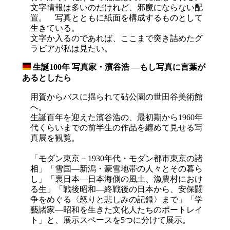
文字情報は多いのだけれど、邪魔にならない配
置。 写真とともに紙面を構成するものとして
生きている。
文字か入るのであれば、ここまで突き詰めたグ
ラビアが私は見たい。
生誕100年 写真家・濱谷浩 ―もし写真に言葉が
_
あるとしたら
用賀からバスに揺られて砧公園の世田谷美術館
へ。
生誕百年を迎えた濱谷浩の、最初期から1960年
代くらいまでの前半生の作品を纏めて見せる写
真展を観覧。
「モダン東京－1930年代・モダン都市東京の諸
相」「雪国―新潟・豪雪地帯の人々とその暮ら
し」「裏日本―日本海側の風土、漁農村におけ
る生」「戦後昭和―終戦後の日本から、安保闘
争をめぐる〈怒りと悲しみの記録〉まで」「学
藝諸家―昭和を生きた文化人たちのポートレイ
ト」と、展示スペースを5つに分けて展示。