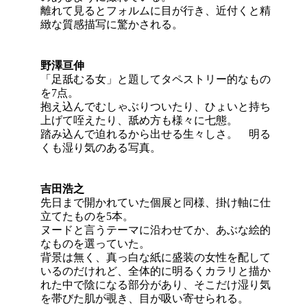
離れて見るとフォルムに目が行き、近付くと精
緻な質感描写に驚かされる。
野澤亘伸
「足舐むる女」と題してタペストリー的なもの
を7点。
抱え込んでむしゃぶりついたり、ひょいと持ち
上げて咥えたり、舐め方も様々に七態。
踏み込んで迫れるから出せる生々しさ。 明る
くも湿り気のある写真。
吉田浩之
先日まで開かれていた個展と同様、掛け軸に仕
立てたものを5本。
ヌードと言うテーマに沿わせてか、あぶな絵的
なものを選っていた。
背景は無く、真っ白な紙に盛装の女性を配して
いるのだけれど、全体的に明るくカラリと描か
れた中で陰になる部分があり、そこだけ湿り気
を帯びた肌が覗き、目が吸い寄せられる。