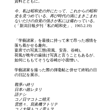
資料とともに。
今、私は昭和史の外にたって、これからの昭和
史を見つめている、再び時代の渦にまきこまれ
ないだけの自覚の強さが私には備わっている。
(「新潟日報夕刊「私の昭和史」、1965.2.19)
「学藝諸家」を最後に持って来て昂った感情を
落ち着かせる趣向。
宴席での写真三態(荷風、安吾、谷崎)。
荷風が晩年の歯抜け写真と言うこともあるが、
如何にももてそうな谷崎が小面憎い。
学藝諸家を撮った際の揮毫帖と併せて終戦の日
の日記を展示。
戰爭ハ終リ
日本ハ敗レタリ
語ナシ
コノ日マコトニ晴天
雲悠々、寫眞機ヲトリテ
コノ太陽トコノ雲トヲ