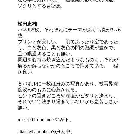
ゾクリとする背徳感。
松田忠雄
パネル5枚、それぞれにテーマがあり写真が3～6
枚。
プリントが美しい。 肌であったり空であった
り、白と灰色、黒と灰色の間の諧調が豊かで、
且つ眠過ぎることも無い。
周辺を心持ち焼き込んだようなものも、それが
解るか解らないかのところで抑えてある。 程
が良い。
各パネルに一枚は好みの写真があり、被写界深
度浅めのものに心惹かれる。
ピントの置きどころや深度がピタリと決まり、
それでいて決まり過ぎていないから息苦しさが
無い。
released from nude の左下。
attached a rubber の真ん中。