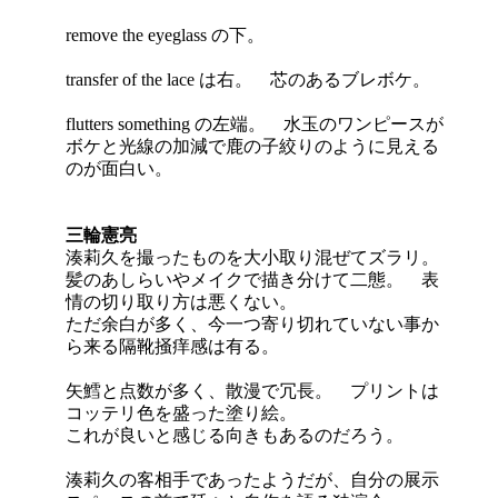
remove the eyeglass の下。
transfer of the lace は右。 芯のあるブレボケ。
flutters something の左端。 水玉のワンピースが
ボケと光線の加減で鹿の子絞りのように見える
のが面白い。
三輪憲亮
湊莉久を撮ったものを大小取り混ぜてズラリ。
髪のあしらいやメイクで描き分けて二態。 表
情の切り取り方は悪くない。
ただ余白が多く、今一つ寄り切れていない事か
ら来る隔靴掻痒感は有る。
矢鱈と点数が多く、散漫で冗長。 プリントは
コッテリ色を盛った塗り絵。
これが良いと感じる向きもあるのだろう。
湊莉久の客相手であったようだが、自分の展示