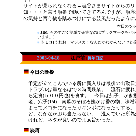
サイトが見られなくなる→澁谷さまサイトからのリ
知・・・と言う順番で動いてきてるんですが、順序
の気持と言う物を踏みつけにする芸風だったように
本日のツッコ
#
JIM
[ものすごく簡単で確実なのはブックマークをバ
います。]
#
トモコ
[うわお！マジスカ！なんだかわかんないけど投
2003-04-18
江戸前
[
長年日記
]
今日の晩餐
_
予定が立てこんでいる所に新入りは最後の出勤日
トラブルは重なるはで３時間残業。 流石に疲れ
ら定食(５００円也)を食す。 今日は茄子、かき
老、穴子(1/4)、南瓜のそぼろ餡かけ香の物、味
よってメゴチになったりギンポになったりする。
ど、なかなかぶち当たらない。 混んでいた所為
けれど、ネタが良いのでまぁ旨かった。
啖呵
_