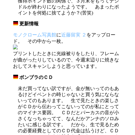
獲得ポイント数の関係で、３月末をもってデジ
ドルが終わりになったようです。 あまったポ
イントを何処に捨てようか？(苦笑)
更新情報
_
モノクローム写真館
に
近藤留実 ２
をアップロー
ド。 その中から一枚。
プリントしたときに光線被りをしたり、フレーム
が曲がったりしているので、今週末辺りに焼きな
おしてスキャンしようと思っています。
ボンブラのＣＤ
_
未だ買ってない訳ですが、金が無いってのもあ
るけどイベントの時じゃないと買う気にならな
いってのもあります。 生で見たときの楽しさ
がＣＤから伝わってこないってのが私にとって
のマイナス要因。 ＣＤだとパーカスの音が小
さくなっちゃってて、なんだかアンナのソロみ
たいに感じる訳です。 だから、生で見るため
の必要経費としてのＣＤ代金は払うけど、ＣＤ