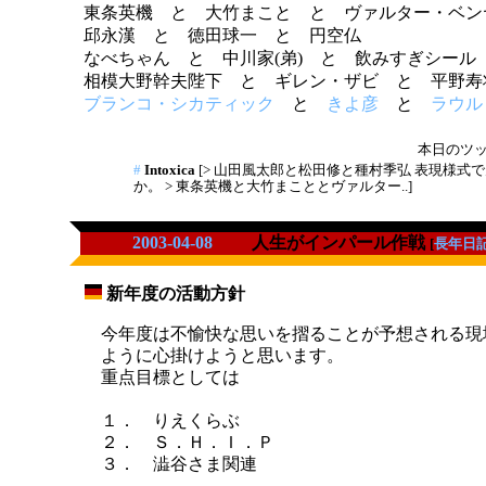
東条英機 と 大竹まこと と ヴァルター・ベン
邱永漢 と 徳田球一 と 円空仏
なべちゃん と 中川家(弟) と 飲みすぎシール
相模大野幹夫陛下 と ギレン・ザビ と 平野寿
ブランコ・シカティック
と
きよ彦
と
ラウル
本日のツッコ
#
Intoxica
[> 山田風太郎と松田修と種村季弘 表現様式
か。 > 東条英機と大竹まこととヴァルター..]
2003-04-08
人生がインパール作戦
[
長年日
新年度の活動方針
_
今年度は不愉快な思いを摺ることが予想される現
ように心掛けようと思います。
重点目標としては
１． りえくらぶ
２． Ｓ．Ｈ．Ｉ．Ｐ
３． 澁谷さま関連