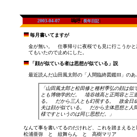
2003-04-07
嗚呼
[
長年日記
]
毎月書いてますが
_
金が無い。 仕事帰りに夜桜でも見に行こうかと
てもいたので止めにした。
「顔が似ている者は思想が似ている」説
_
最近読んだ山田風太郎の「人間臨終図鑑III」の
「山田風太郎と松田修と種村季弘の顔は似
とも博物学的だ。 埴谷雄高と正岡容と三
る。 だから三人とも幻視する。 故金日
夫は顔が似ている。 だから主体思想と人
様ですというのは同じ思想だ。」
なんて事を書いてるのだけれど、これを踏まえると
松浦亜弥 と 紋舞らん と 高樹マリア