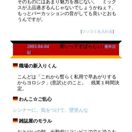
そのものにはあまり魅力を感じない。 ミック
スが上品過ぎるんじゃないでしょうかねぇ？、
もっとパーカッションの音がしても良いとおも
うんですが。
[
ツッコミを入れる
]
2003-04-04
若いってすばらしい
[
長年日
記
]
職場の新入りくん
_
こんどは「これから暫らく私用で早あがりする
からヨロシク」(意訳)とのこと。 残業１時間決
定。
わんこ☆ご乱心
_
シンナーに、気をつけて、壁塗んな
雑誌屋のモラル
_
おとついの朝、出勤前にコンビニで立ち読みを