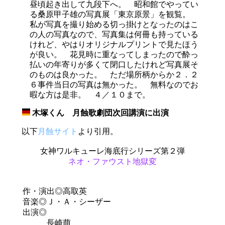
昼頃起き出して九段下へ。 昭和館でやってい
る桑原甲子雄の写真展「東京原景」を観覧。
私が写真を撮り始める切っ掛けとなったのはこ
の人の写真なので、写真集は何冊も持っている
けれど、やはりオリジナルプリントで見たほう
が良い。 花見時に重なってしまったので酔っ
払いの年寄りが多くて閉口したけれど写真展そ
のものは良かった。 ただ場所柄からか２．２
６事件当日の写真は無かった。 無料なのでお
暇な方は是非。 ４／１０まで。
木塚くん 月蝕歌劇団次回講演に出演
_
以下
月蝕サイト
より引用。
女神ワルキューレ海底行シリーズ第２弾
ネオ・ファウスト地獄変
作・演出◎高取英
音楽◎Ｊ・Ａ・シーザー
出演◎
長崎萠