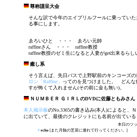
尊称謹呈大会
_
そんな訳で今年のエイプリルフールに乗っていた
る事にします。
ゑろいひと ・・・ ゑろい元帥
raffineさん ・・・ raffine教授
raffine教授のゼミ生になると人妻がget出来るらし
癒し系
_
そう言えば、先日バスで上野駅前のキンコーズの
ロン「Raffine」
ってのを見つけました。 どんな
すが怖くて入れません(その前に金も無い)。
ＮＵＭＢＥＲ ＧＩＲＬのDVDに佐藤ともみさん
_
本人掲示板
のNo.3365の書き込み(本人)によると
に出ていて、最後のクレジットにも名前が出ている
本日のツッコ
#
echo
[また月蝕の芝居に連れて行ってください。]