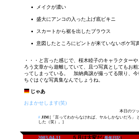
メイクが濃い
盛大にアンコの入った上げ底ビキニ
スカートから裾を出したブラウス
意図したところにピントが来ていないボケ写
・・・と言った感じで、桜木睦子のキャラクターや
ろう文章から遊離していて、且つ写真としてもお粗
ってしまっている。 加納典譲が撮ってる限り、今
ちぐはぐな写真集なんでしょうね。
じゃあ
_
おまかせします(笑)
本日のツッコ
#
JIM
[「言ってわからなければ、ヤルしかないだろ」 
した（笑）。]
2003-04-11
５月は大変だ
[
長年日記
]