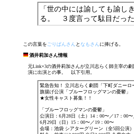
「世の中には諭しても諭し
る。 ３度言って駄目だっ
この言葉を
ごりぱんさん
と
なもさん
に捧げる。
酒井莉加さん情報
_
元Link×3の酒井莉加さんが立川志らく師主宰の
演に出演との事。 以下引用。
緊急告知！ 立川志らく劇団「下町ダニーロ
旗揚げ公演「ブルーフロッグマンの憂鬱」
★女性キャスト募集！！
「ブルーフロッグマンの憂鬱」
公演日：6月28日（土）14：00〜／17：00〜
6月29日（日）15：00〜／19：00〜
会場：池袋 シアターグリーン（全5回公演