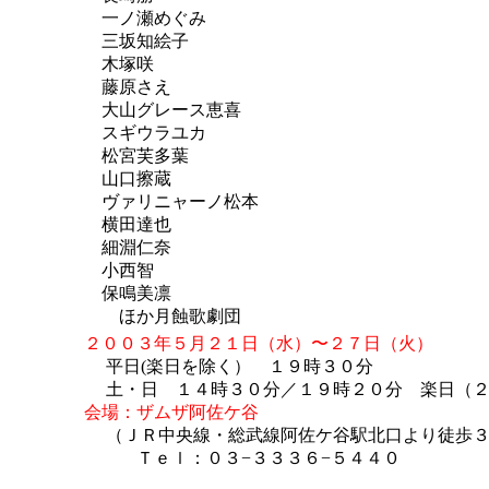
一ノ瀬めぐみ
三坂知絵子
木塚咲
藤原さえ
大山グレース恵喜
スギウラユカ
松宮芙多葉
山口擦蔵
ヴァリニャーノ松本
横田達也
細淵仁奈
小西智
保鳴美凛
ほか月蝕歌劇団
２００３年５月２１日（水）〜２７日（火）
平日(楽日を除く） １９時３０分
土・日 １４時３０分／１９時２０分 楽日（２
会場：ザムザ阿佐ケ谷
（ＪＲ中央線・総武線阿佐ケ谷駅北口より徒歩３分
Ｔｅｌ：０３−３３３６−５４４０