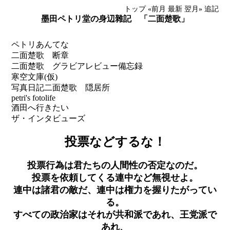
トップ
«前月
最新
翌月»
追記
墨田ペトリ堂の身辺雜記 「二面楚歌」
ペトリあんてな
二面楚歌 断章
二面楚歌 グラビアレビュー備忘録
寒空文庫(仮)
写真日記
二面楚歌 隠居所
petri's fotolife
酒田へ行きたい
ザ・インタビューズ
投票などするな！
投票行為は君たちの人間性の否定なのだ。
投票を依頼してくる連中など無視せよ。
連中は諸君の敵だ、連中は権力を握りたがってい
る。
すべての政治家はそれが共和派であれ、王党派で
あれ、