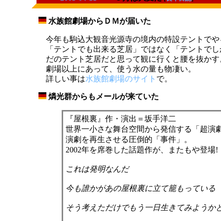
水族館劇場からＤＭが届いた
_
今年も駒込大観音光源寺の境内の特設テントでや
「テントでも出来る芝居」ではなく「テントでし
だのテント芝居だと思って観に行くと腰を抜かす
劇場以上にあって、使う水の量も物凄い。
詳しい事は
水族館劇場のサイト
で。
燐光群からもメールが来ていた
_
『屋根裏』作・演出＝坂手洋二
世界一小さな舞台空間から発信する「超演
演劇を再生させる圧倒的「事件」。
2002年を席巻した話題作が、またもや登場!
これは発明なんだ
今も誰かがあの屋根裏に立て籠もっている
そう考えただけでもう一日生きてみようか