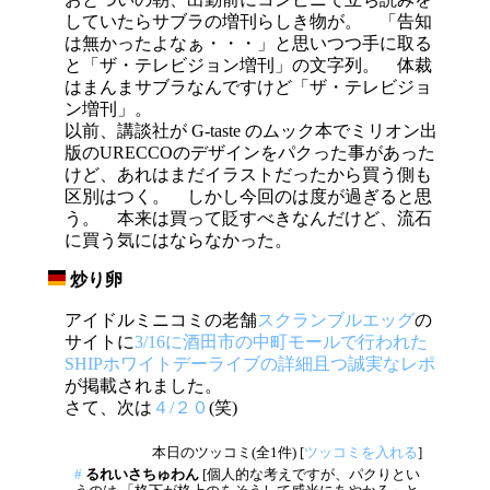
していたらサブラの増刊らしき物が。 「告知
は無かったよなぁ・・・」と思いつつ手に取る
と「ザ・テレビジョン増刊」の文字列。 体裁
はまんまサブラなんですけど「ザ・テレビジョ
ン増刊」。
以前、講談社が G-taste のムック本でミリオン出
版のURECCOのデザインをパクった事があった
けど、あれはまだイラストだったから買う側も
区別はつく。 しかし今回のは度が過ぎると思
う。 本来は買って貶すべきなんだけど、流石
に買う気にはならなかった。
炒り卵
_
アイドルミニコミの老舗
スクランブルエッグ
の
サイトに
3/16に酒田市の中町モールで行われた
SHIPホワイトデーライブの詳細且つ誠実なレポ
が掲載されました。
さて、次は
４/２０
(笑)
本日のツッコミ(全1件) [
ツッコミを入れる
]
#
るれいさちゅわん
[個人的な考えですが、パクりとい