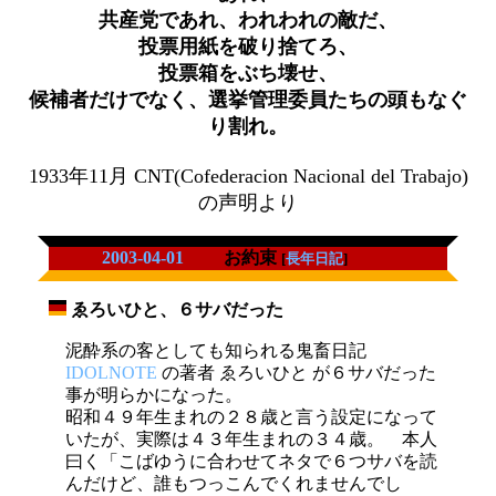
共産党であれ、われわれの敵だ、
投票用紙を破り捨てろ、
投票箱をぶち壊せ、
候補者だけでなく、選挙管理委員たちの頭もなぐ
り割れ。
1933年11月 CNT(Cofederacion Nacional del Trabajo)
の声明より
2003-04-01
お約束
[
長年日記
]
ゑろいひと、６サバだった
_
泥酔系の客としても知られる鬼畜日記
IDOLNOTE
の著者 ゑろいひと が６サバだった
事が明らかになった。
昭和４９年生まれの２８歳と言う設定になって
いたが、実際は４３年生まれの３４歳。 本人
曰く「こばゆうに合わせてネタで６つサバを読
んだけど、誰もつっこんでくれませんでし