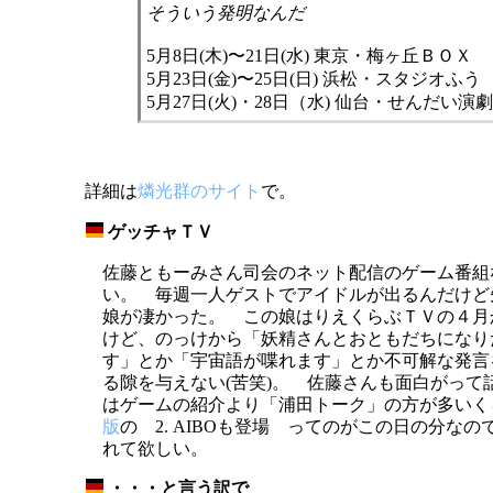
そういう発明なんだ
5月8日(木)〜21日(水) 東京・梅ヶ丘ＢＯＸ
5月23日(金)〜25日(日) 浜松・スタジオふう
5月27日(火)・28日（水) 仙台・せんだい演劇工
詳細は
燐光群のサイト
で。
ゲッチャＴＶ
_
佐藤ともーみさん司会のネット配信のゲーム番組
い。 毎週一人ゲストでアイドルが出るんだけど
娘が凄かった。 この娘はりえくらぶＴＶの４月
けど、のっけから「妖精さんとおともだちになり
す」とか「宇宙語が喋れます」とか不可解な発言
る隙を与えない(苦笑)。 佐藤さんも面白がって
はゲームの紹介より「浦田トーク」の方が多い
版
の 2. AIBOも登場 ってのがこの日の分な
れて欲しい。
・・・と言う訳で