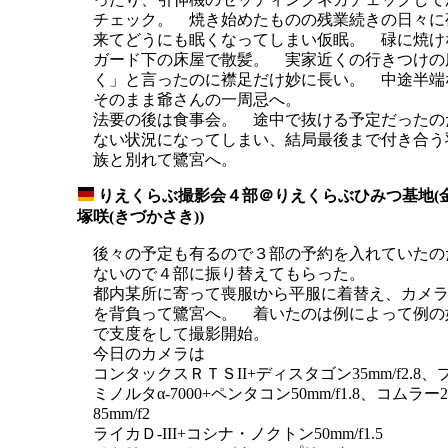
チェック。 焼き始めたものの残業続きの日々に
来てどうにも眠くなってしまい仮眠。 碌に焼け
ガード下の床屋で散髪。 実家近くの行きつけの
く」と言ったのに襟足だけ妙に長い。 中途半端
そのまま爺さんの一周忌へ。
法要の後は食事会。 途中で抜ける予定だったの
ない状況になってしまい、結局最後まで付き合う
族と別れて鷺宮へ。
りえくらぶ撮影会４部＠りえくらぶひみつ基地(金
_
塚咲(きづかさき))
後々の予定も有るので３部の予約を入れていたの
ないので４部に振り替えてもらった。
都内某所に寄って喪服tから平服に着替え、カメ
を背負って鷺宮へ。 着いたのは例によって例の
で支度をして撮影開始。
今日のカメラは
コンタックスＲＴＳII+ディスタゴン35mm/f2.8、プラ
ミノルタα-7000+ペンタコン50mm/f1.8、コムラー
85mm/f2
ライカＤ-III+コシナ・ノクトン50mm/f1.5