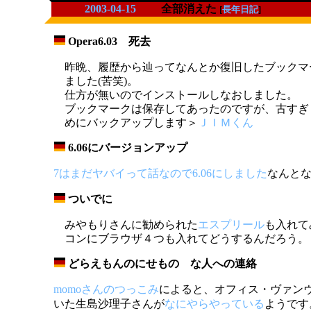
2003-04-15
全部消えた
[
長年日記
]
Opera6.03 死去
_
昨晩、履歴から辿ってなんとか復旧したブックマ
ました(苦笑)。
仕方が無いのでインストールしなおしました。
ブックマークは保存してあったのですが、古すぎま
めにバックアップします＞
ＪＩＭくん
6.06にバージョンアップ
_
7はまだヤバイって話なので6.06にしました
なんと
ついでに
_
みやもりさんに勧められた
エスプリール
も入れて
コンにブラウザ４つも入れてどうするんだろう。
どらえもんのにせもの な人への連絡
_
momoさんのつっこみ
によると、オフィス・ヴァン
いた生島沙理子さんが
なにやらやっている
ようです