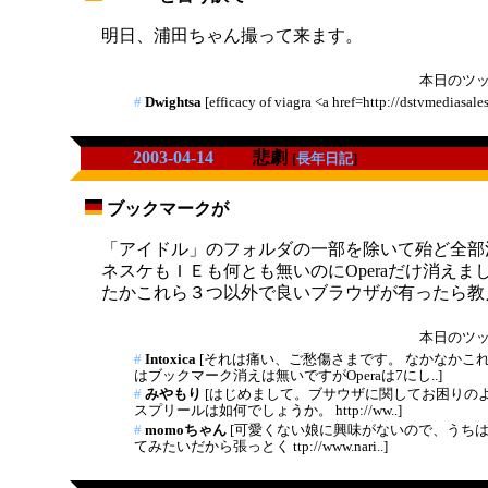
_
明日、浦田ちゃん撮って来ます。
本日のツッコ
#
Dwightsa
[efficacy of viagra <a href=http://dstvmediasales
2003-04-14
悲劇
[
長年日記
]
ブックマークが
_
「アイドル」のフォルダの一部を除いて殆ど全部
ネスケもＩＥも何とも無いのにOperaだけ消え
たかこれら３つ以外で良いブラウザが有ったら教
本日のツッコ
#
Intoxica
[それは痛い、ご愁傷さまです。 なかなかこ
はブックマーク消えは無いですがOperaは7にし..]
#
みやもり
[はじめまして。ブサウザに関してお困りの
スプリールは如何でしょうか。 http://ww..]
#
momoちゃん
[可愛くない娘に興味がないので、うち
てみたいだから張っとく ttp://www.nari..]