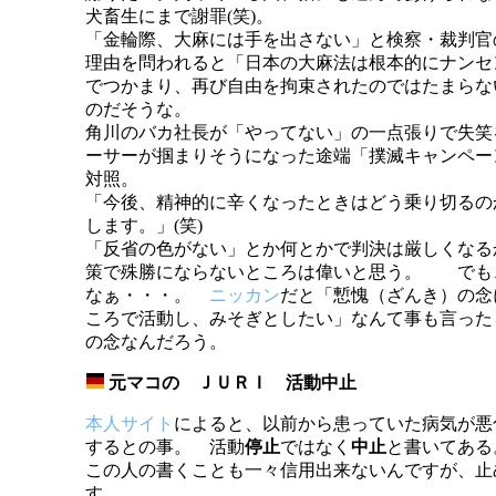
犬畜生にまで謝罪(笑)。
「金輪際、大麻には手を出さない」と検察・裁判官
理由を問われると「日本の大麻法は根本的にナンセ
でつかまり、再び自由を拘束されたのではたまらな
のだそうな。
角川のバカ社長が「やってない」の一点張りで失笑
ーサーが掴まりそうになった途端「撲滅キャンペー
対照。
「今後、精神的に辛くなったときはどう乗り切るの
します。」(笑)
「反省の色がない」とか何とかで判決は厳しくなる
策で殊勝にならないところは偉いと思う。 でも
なぁ・・・。
ニッカン
だと「慙愧（ざんき）の念
ころで活動し、みそぎとしたい」なんて事も言った
の念なんだろう。
元マコの ＪＵＲＩ 活動中止
_
本人サイト
によると、以前から患っていた病気が悪
するとの事。 活動
停止
ではなく
中止
と書いてある
この人の書くことも一々信用出来ないんですが、止
す。