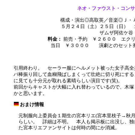
ネオ・ファウスト・コンサ
構成・演出◎高取英／音楽◎Ｊ・
５月２４日（土）２５日（日） １
ザムザ阿佐ケ谷
料金：
前売・予約 ￥２６００ エクリ
当日 ￥３０００ 演劇とのセット券 
引用終わり。 セーラー服にヘルメット被った女子高全
バ棒振り回して血糊飛ばしまくって壮絶に切り死にする
に見ても十分元が取れる素晴らしい演目です(笑)。
前回からキャストが大幅に入れ替わっているので、木塚
かと思います。
おまけ情報
_
元制服向上委員会１期生の宮本リエ(宮本里枝子→秋月
らしい。 詳細は不明。 本人も掲示板に出没し、独
た宮本リエファンサイトは何時の間にか消滅。