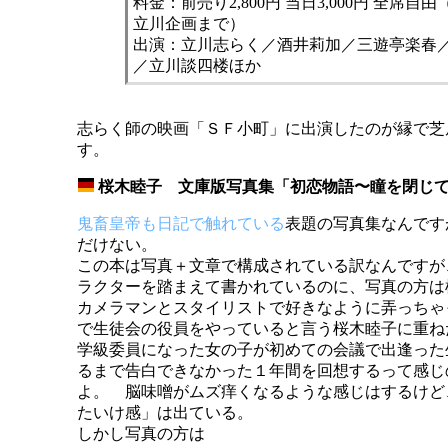
料金：前売り2,800円 当日3,000円 全席
立川企画まで）
出演：立川志らく／酒井莉加／三遊亭楽春
／立川談四楼ほか
志らく師の映画「ＳＦ小町」に出演したのが縁で芝
す。
桜木睦子 文庫版写真集「初恋物語〜瞳を閉じ
_
鬼畜皇帝も日記で触れている
表題の写真集なんです
だけない。
この本は写真＋文章で構成されている訳なんですが
ラクターを踏まえて書かれているのに、写真の方は
カメラマンとスタイリストで好きなように弄っちゃ
で生徒会の役員をやっていると言う桜木睦子に重ね
学級委員になった女の子が初めての会議で出逢った
るまで告白できなかった１年間を回想するって感じ
よ。 脳味噌がムズ痒くなるような感じはするけど
たいけ感」は出ている。
しかし写真の方は