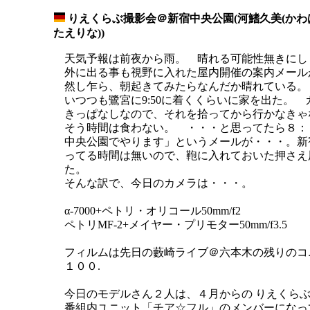
りえくらぶ撮影会＠新宿中央公園(河鰭久美(かわ
_
たえりな))
天気予報は前夜から雨。 晴れる可能性無きにし
外に出る事も視野に入れた屋内開催の案内メールが来
然し乍ら、朝起きてみたらなんだか晴れている。
いつつも鷺宮に9:50に着くくらいに家を出た。
きっぱなしなので、それを拾ってから行かなきゃ
そう時間は食わない。 ・・・と思ってたら８：
中央公園でやります」というメールが・・・。新
ってる時間は無いので、鞄に入れておいた押さえ
た。
そんな訳で、今日のカメラは・・・。
α-7000+ペトリ・オリコール50mm/f2
ペトリMF-2+メイヤー・プリモター50mm/f3.5
フィルムは先日の藪崎ライブ＠六本木の残りのコ
１００.
今日のモデルさん２人は、４月からの りえくらぶ
番組内ユニット「チア☆フル」のメンバーになって