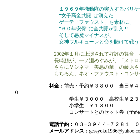
１９６９年機動隊の突入するバリケ
“女子高全共闘”は消えた
ゲーテ「ファウスト」を素材に、
“６０年安保”に全共闘が乱入 !!
そして悪魔マイナスが、
女神ワルキューレと命を賭けて戦う !
2002年１月に上演されて好評の舞台、早
長崎萠が、一ノ瀬めぐみが、「メトロポリ
さらにＶシネマ「美悪の華」の藤原さえ、大
もちろん、ネオ・ファウスト・コンサー
料金：
前売・予約￥３８００ 当日￥４
０
学生￥３０００ 高校生￥２３００ 
小学生 ￥１３００
コンサートとのセット券（予約のみ）
電話予約：
０３−３９４４−７２８１ 
メールアドレス：
gessyoku1986@yahoo.co