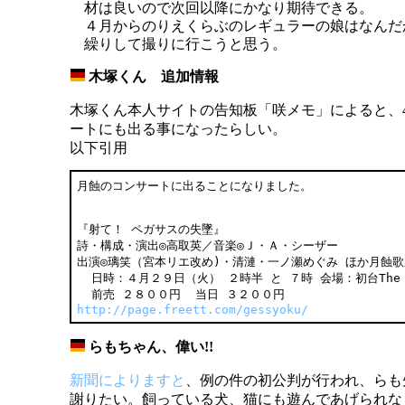
材は良いので次回以降にかなり期待できる。
４月からのりえくらぶのレギュラーの娘はなんだ
繰りして撮りに行こうと思う。
木塚くん 追加情報
_
木塚くん本人サイトの告知板「咲メモ」によると、4
ートにも出る事になったらしい。
以下引用
『射て！ ペガサスの失墜』

詩・構成・演出◎高取英／音楽◎Ｊ・Ａ・シーザー

出演◎璃笑（宮本リエ改め)・清漣・一ノ瀬めぐみ ほか月蝕歌
  日時：４月２９日（火） ２時半 と ７時 会場：初台The D
http://page.freett.com/gessyoku/
らもちゃん、偉い!!
_
新聞によりますと
、例の件の初公判が行われ、らも
謝りたい。飼っている犬、猫にも遊んであげられな