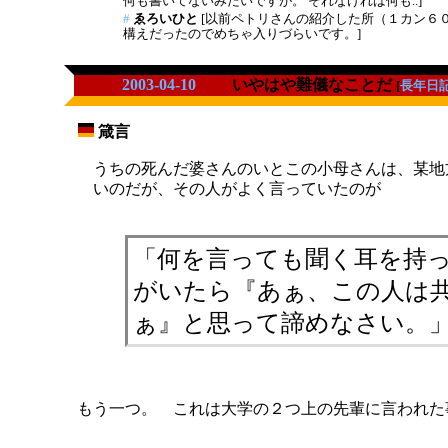
何も書いてないみたいですが。 それなければ何も..]
#
ゑろいひと
[以前ペトリさんの紹介した所（１カン６
構えだったのでめちゃ入りづらいです。]
2003-04-10
いやはや難儀なことだ
[
長年日
箴言
_
うちの死んだ婆さんのいとこの小母さんは、某地
いのだが、その人がよく言っていたのが
「何を言っても聞く耳を持
がいたら『あぁ、この人は
ぁ』と思って諦めなさい。
もう一つ。 これは大学の２つ上の先輩に言われた