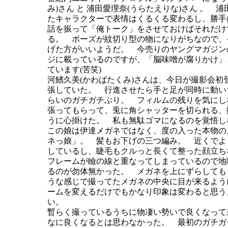
み)さん と 浦田愛理奈(うらたえりな)さん 。 
たキャラクターで表情はくるくる変わるし、勝手
話を振って「俺トーク」をさせておけばそれだけ
る。 ポーズが紋切り型の物になりがちなので、
げた方がいいようだ。 今売りのヤングマガジン
ジに載っているのですが、「脳味噌が腐りかけ」
ています(苦笑)
河鰭久美(かわばたくみ)さんは、今日が撮影会初
張していた。 行進させたら手と足が同時に動い
らいのガチガチぶり。 フィルムの残りを気にし
張ってもらって、兎に角シャッターを切られる、
うに心掛けた。 私も無駄ゴマになるのを覚悟し
この娘は伊達メガネではなく、度の入った本物の
ネっ娘」。 髪もお下げの三つ編み。 近くでよ
しているし、睫毛もクルっと長くて整った顔立ち
フレームが瞼の線と重なってしまっているので地
るのが勿体無かった。 メガネを上にずらしても
うな感じで撮ってたメガネの中央に目が来るよう
ームを変えるだけでもかなり印象は変わると思う
い。
暫らく撮っているうちに物凄い勢いで良くなって
なに良くなるとは思わなかった。 最初のガチガ