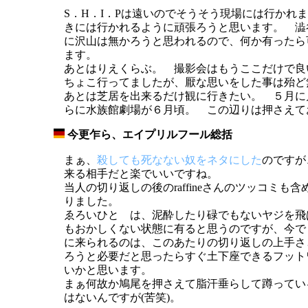
S．H．I．Pは遠いのでそうそう現場には行かれ
きには行かれるように頑張ろうと思います。 澁
に沢山は無かろうと思われるので、何か有ったら
ます。
あとはりえくらぶ。 撮影会はもうここだけで良
ちょこ行ってましたが、厭な思いをした事は殆ど
あとは芝居を出来るだけ観に行きたい。 ５月に
らに水族館劇場が６月頃。 この辺りは押さえて
今更乍ら、エイプリルフール総括
_
まぁ、
殺しても死なない奴をネタにした
のですが
来る相手だと楽でいいですね。
当人の切り返しの後のraffineさんのツッコミも
りました。
ゑろいひと は、泥酔したり碌でもないヤジを飛
もおかしくない状態に有ると思うのですが、今で
に来られるのは、このあたりの切り返しの上手さ
ろうと必要だと思ったらすぐ土下座できるフット
いかと思います。
まぁ何故か鳩尾を押さえて脂汗垂らして蹲ってい
はないんですが(苦笑)。