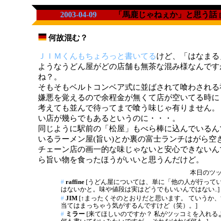
2003-04-09
「馬鹿じゃねぇか」と思う話
[
何故混む？
_
ＪＩＭくんもちょろっと書いてる
けど、「はなまる
ようなうどん屋がどの店舗も無茶な混み様なんです
ね？。
そもそもベルトコンベア式に並ばされて喰わされる
嫌悪を覚えるので余程金が無くて店が空いてる時に
考えても並んで待ってまで喰う味じゃ有りません。
い店が幾らでもあるというのに・・・。
同じように駅前の「松屋」もべら棒に込んでいるん
いるラーメン屋(旨い)とか裏の富士ランチはがら空
チェーン店の画一的な味じゃないと安心できないん
ら旨い物を食ったほうがいいと思うんだけど。
本日のツッコ
#
raffine
[うどん屋については、単に「他の人が行って
はないかと。味や値段は実はどうでもいいんではない..]
#
JIM
[↑まったくそのとおりだと思います。 ていうか
当てはまっちゃう気がするんですけど（笑）。]
#
ミラー
[来てほしいのですか？ 私がツッコミを入れ