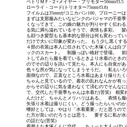
ペトリＭＦ−２+メイヤー・プリモター50mm/f3.5
ローライ・コード(トリオター75mm/f3.8)
フイルムは35mmがコニカパン100、ブローニーはア
まずは支那服みたいなピンクのパジャマの千亜季
くなってきて、この娘の魅力が判りやすく伝わる
る気に満ち溢れているそうで、表情も多彩。 髪
も顔つき髪型もも基本的な部分は何も変わってい
だけで大いに印象が変わった。 もう少し黒くす
４部の衣装は本人に任されていた木塚くんは白ブ
ックのスカート。 制服っぽい格好で登場。 前
トしてみたら服を着ているときより水着のときの
のでその辺りを訊いて見たら、本人にも自覚があ
色々な所が気になってしまうそうだ。 私もいろ
面倒なので、正直なところ水着はあまり撮りたく
ちゃんと見ているので、着衣の乱れなんかが有っ
からその辺りに気を遣わなくて済むのでそんなに
で、交代した千亜季ちゃんは水着だ(苦笑) 相変
んだけど、ちゃんとメリハリはある。 表情も服
矢張り水着は撮りにくい、どう撮ったらいいのか
嗜好としては、やはり「水着重要」だと思うので
た方が良いのだろうとは思う。 要するに私が水
の話だな(苦笑)
着替えた木塚くんに交代。 ちょっと大人っぽい