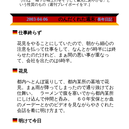
うのは 「格下が格上のをそうして威光にあやかる」と
いう性質のもの（週刊プレイボーイをマ..]
2003-04-06
のんだくれた週末
[
長年日記
]
仕事終らず
_
花見をやることにしていたので、朝から細心の
注意を払って仕事をして、なんとか5時半には終
らせたのだけれど、まぁ間の悪い事が重なっ
て、会社を出たのは6時半。
花見
_
都内へとんぼ返りして、都内某所の墓地で花
見。まぁ雨が降ってしまったので通り抜けてお
仕舞い。 ラーメンで腹を塞いでから都内某所
にしけ込んで仲間と呑み。 ６０年安保とか血
のメーデーとかのビデオを見ながらやさぐれた
会話を肴に明け方まで。
明けて今日
_