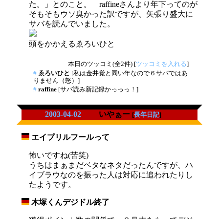
た。」とのこと。 raffineさんより年下ってのが
そもそもウソ臭かった訳ですが、矢張り盛大に
サバを読んでいました。
頭をかかえるゑろいひと
本日のツッコミ(全2件) [
ツッコミを入れる
]
#
ゑろいひと
[私は金井覚と同い年なので６サバではあ
りません（怒）]
#
raffine
[サバ読み新記録かっっっ！]
2003-04-02
いやぁー
[
長年日記
]
エイプリルフールって
_
怖いですね(苦笑)
うちはまぁまだベタなネタだったんですが、ハ
イブラウなのを振った人は対応に追われたりし
たようです。
木塚くんデジドル終了
_