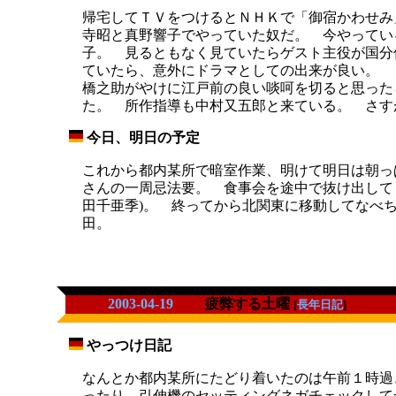
帰宅してＴＶをつけるとＮＨＫで「御宿かわせみ
寺昭と真野響子でやっていた奴だ。 今やってい
子。 見るともなく見ていたらゲスト主役が国分
ていたら、意外にドラマとしての出来が良い。
橋之助がやけに江戸前の良い啖呵を切ると思った
た。 所作指導も中村又五郎と来ている。 さす
今日、明日の予定
_
これから都内某所で暗室作業、明けて明日は朝っ
さんの一周忌法要。 食事会を途中で抜け出して
田千亜季)。 終ってから北関東に移動してなべ
田。
2003-04-19
疲弊する土曜
[
長年日記
]
やっつけ日記
_
なんとか都内某所にたどり着いたのは午前１時過
ったり、引伸機のセッティングネガチェックして