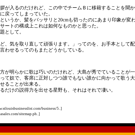
拶が入るのだけれど、この中でチームＢに移籍することを聞か
に戻ってしまっていた。
というか、髪をバッサリと20cmも切ったのにあまり印象が変
サートの構成上これは如何なものかと思った。
題として。
ど、気を取り直して頑張ります。」ってのを、お手本として配
言わせるってのもまたどうかしている。
方が明らかに歌は巧いのだけれど、大島が秀でていることが一
って奴で、客席に正対しつつ誰でもない誰かに向かって歌う大
せることが出来る。
るだけの説得力を出せる星野も、それはそれで凄い。
sbusinesslist.com/business/5..]
asales.com/sitemap.ph..]