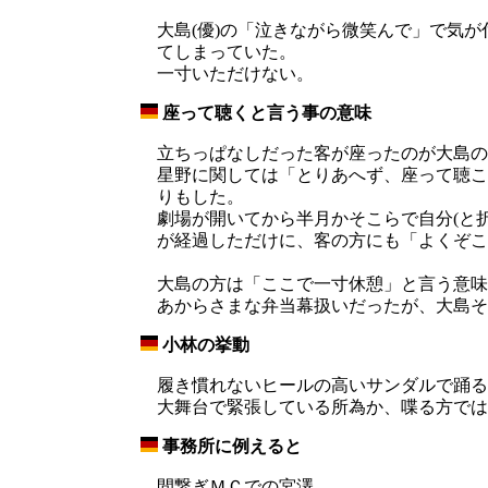
大島(優)の「泣きながら微笑んで」で気
てしまっていた。
一寸いただけない。
座って聴くと言う事の意味
_
立ちっぱなしだった客が座ったのが大島の
星野に関しては「とりあへず、座って聴こ
りもした。
劇場が開いてから半月かそこらで自分(と
が経過しただけに、客の方にも「よくぞこ
大島の方は「ここで一寸休憩」と言う意味
あからさまな弁当幕扱いだったが、大島そ
小林の挙動
_
履き慣れないヒールの高いサンダルで踊る
大舞台で緊張している所為か、喋る方では
事務所に例えると
_
間繋ぎＭＣでの宮澤。