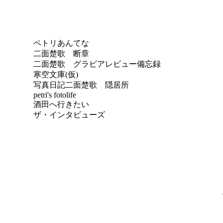
ペトリあんてな
二面楚歌 断章
二面楚歌 グラビアレビュー備忘録
寒空文庫(仮)
写真日記
二面楚歌 隠居所
petri's fotolife
酒田へ行きたい
ザ・インタビューズ