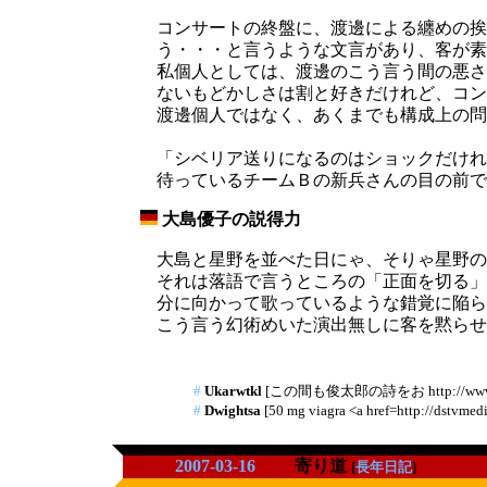
コンサートの終盤に、渡邊による纏めの挨
う・・・と言うような文言があり、客が素
私個人としては、渡邊のこう言う間の悪さ
ないもどかしさは割と好きだけれど、コン
渡邊個人ではなく、あくまでも構成上の問
「シベリア送りになるのはショックだけれ
待っているチームＢの新兵さんの目の前で
大島優子の説得力
_
大島と星野を並べた日にゃ、そりゃ星野の
それは落語で言うところの「正面を切る」
分に向かって歌っているような錯覚に陥ら
こう言う幻術めいた演出無しに客を黙らせ
#
Ukarwtkl
[この間も俊太郎の詩をお http://www.stloui
#
Dwightsa
[50 mg viagra <a href=http://dstvmedi
2007-03-16
寄り道
[
長年日記
]