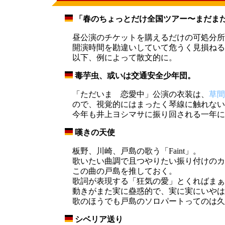
「春のちょっとだけ全国ツアー〜まだまだだ
_
昼公演のチケットを購えるだけの可処分所
開演時間を勘違いしていて危うく見損ねる
以下、例によって散文的に。
毒芋虫、或いは交通安全少年団。
_
「ただいま 恋愛中」公演の衣装は、
草間
ので、視覚的にはまったく琴線に触れない
今年も井上ヨシマサに振り回される一年に
嘆きの天使
_
板野、川崎、戸島の歌う「Faint」。
歌いたい曲調で且つやりたい振り付けのカ
この曲の戸島を推しておく。
歌詞が表現する「狂気の愛」とくればまぁ
動きがまた実に蠱惑的で、実に実にいやは
歌のほうでも戸島のソロパートってのは久
シベリア送り
_