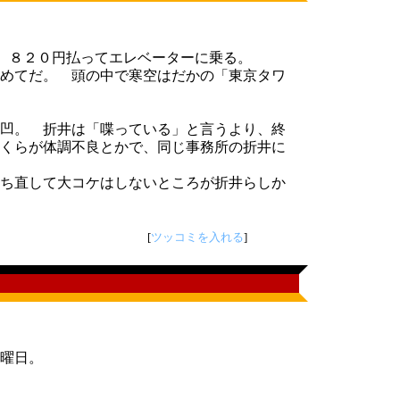
 ８２０円払ってエレベーターに乗る。
めてだ。 頭の中で寒空はだかの「東京タワ
凹。 折井は「喋っている」と言うより、終
くらが体調不良とかで、同じ事務所の折井に
ち直して大コケはしないところが折井らしか
[
ツッコミを入れる
]
曜日。