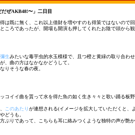
ぜAKB48!〜」二日目
得は既に無く、これ以上借財を増やすのも得策ではないので回
ところであったが、開場も開演も押してくれたお陰で頭から観
彌生
みたいな毒芋虫的水玉模様で、且つ橙と黄緑の取り合わせ
が、曲の方はなかなかどうして。
なりそうな春の夜。
ッコイイ曲を貰って水を得た魚の如く生き々々と歌い踊る板野
、
このあたり
が連想される(イメージを拡大していただくと、
やどうも。
方ぶりであって、こちらも耳に絡みつくような独特の声が艶か