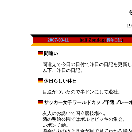
19
2007-03-11
half Zondag
[
長年日記
]
間違い
_
間違えて今日の日付で昨日の日記を更新し
以下、昨日の日記。
休日らしい休日
_
目途がついたので半ドンにして退社。
サッカー女子ワールドカップ予選プレーオ
_
友人のお誘いで国立競技場へ。
隣の明治公園ではボルセビッキの集会。 
いポンチ絵。
協会の力の抜き具合が目で見てわかる場内