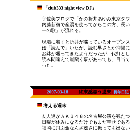
「club333 night view DJ」
_
宇佐美ブログで「かの折井あゆみ東京タワ
内藤新宿で産湯を使ってからこの方、長い
ーの歌」が流れる。
現場に着くと折井が喋っているオープンス
始「読んで」いたが、読む早さとか抑揚に
お鉢が廻ってきたようだったが、代打とし
読み間違えて蹴躓く事があっても、目当て
った。
2007-03-18
終末感漂う週末
[
長年日記
]
考える週末
_
友人達がＡＫＢ４８の名古屋公演を観たつ
日曜が休みになるだけでもまだ幸せである
福岡に飛ぶ金なんざ逆さに振っても出ない