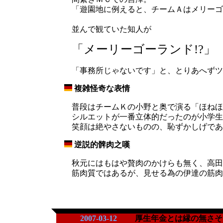
「遊園地に例えると、チームＡはメリーゴ
並んで観ていた知人が
「メーリーゴーランド!?」
「事務所じゃないです」と、とりあへずツ
複雑怪奇な表情
_
普段はチームＫの小野と奥で演る「ほねほ
シルエットが一番立体的だったのが小学生
笑顔は絶やさないものの、恥ずかしげであ
逆説的髀肉之嘆
_
秋元にはもはや贅肉のかけらも無く、高田
筋肉質ではあるが、見せる為の伊達の筋肉
2007-03-12
厚生年金とは縁の無さそ