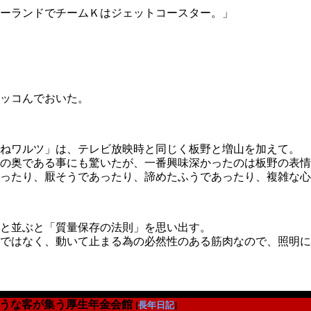
ーランドでチームＫはジェットコースター。」
ッコんでおいた。
ねワルツ」は、テレビ放映時と同じく板野と増山を加えて。
の奥である事にも驚いたが、一番興味深かったのは板野の表情
ったり、厭そうであったり、諦めたふうであったり、複雑な心
と並ぶと「質量保存の法則」を思い出す。
ではなく、動いて止まる為の必然性のある筋肉なので、照明に
うな客が集う厚生年金会館
[
長年日記
]