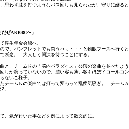
、思わず膝を打つようなパス回しも見られたが、守りに廻ると
。
ぜAKB48!〜」
て厚生年金会館へ。
ので、パンフレットでも買うべぇ・・・と物販ブースへ行くと
て断念。 大人しく開演を待つことにする。
曲と、チームＫの「脳内パラダイス」公演の楽曲を並べたよう
回しか演っていないので、濃い客も薄い客もほぼイコールコン
らないご様子。
だチームＫの楽曲では打って変わって乱痴気騒ぎ。 チームＡ
況。
て、気が付いた事などを例によって散文的に。