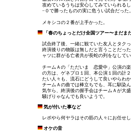
攻めているうちは安心してみていられるし
−０で勝ったものの実に危うい試合だった
メキシコの２番が上手かった。
「春のちょっとだけ全国ツアー〜まだまだだ
_
試合終了後、一緒に観ていた友人とタクっ
終演後りの物販は無しだと言うことだった
ャツに群がる亡者共が長蛇の列をなしてい
チームＡの「ただいま 恋愛中」公演の楽
の方は、ゲネプロ１回、本公演１回の計２
たい人々も、流石にどうして良いやらわか
チームＡの曲では棒立ちでも、耳に馴染ん
気乍ら、終演後の握手会はチームＡが大盛
騒げりゃなんでも良いようで。
気が付いた事など
_
レポやら何ヤラはその筋の人々にお任せし
オケの音
_