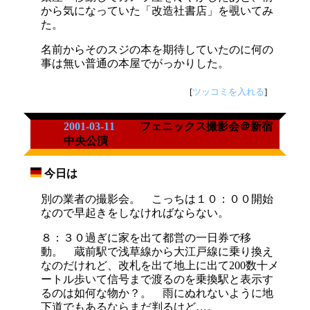
から気になっていた「改造社書店」を覗いてみ
た。
名前からそのスジの本を期待していたのに何の
事は無い普通の本屋でがっかりした。
[
ツッコミを入れる
]
2001-03-11
フェニックス撮影会＠新宿
中央公演
今日は
_
別の業者の撮影会。 こっちは１０：００開始
なので早起きをしなければならない。
８：３０過ぎに家を出て都営の一日券で移
動。 蔵前駅で浅草線から大江戸線に乗り換え
なのだけれど、改札を出て地上に出て200数十メ
ートル歩いて信号まで渡るのを乗換駅と表示す
るのは如何な物か？。 雨にぬれないように地
下道でもあるならまだ判るけど…。