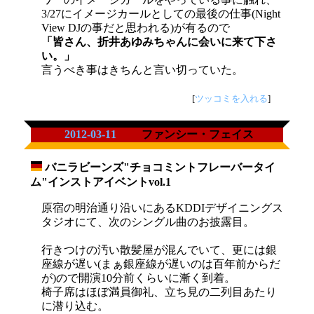
3/27にイメージカールとしての最後の仕事(Night
View DJの事だと思われる)が有るので
「皆さん、折井あゆみちゃんに会いに来て下さ
い。」
言うべき事はきちんと言い切っていた。
[
ツッコミを入れる
]
2012-03-11
ファンシー・フェイス
バニラビーンズ"チョコミントフレーバータイ
_
ム"インストアイベントvol.1
原宿の明治通り沿いにあるKDDIデザイニングス
タジオにて、次のシングル曲のお披露目。
行きつけの汚い散髪屋が混んでいて、更には銀
座線が遅い(まぁ銀座線が遅いのは百年前からだ
が)ので開演10分前くらいに漸く到着。
椅子席はほぼ満員御礼、立ち見の二列目あたり
に潜り込む。