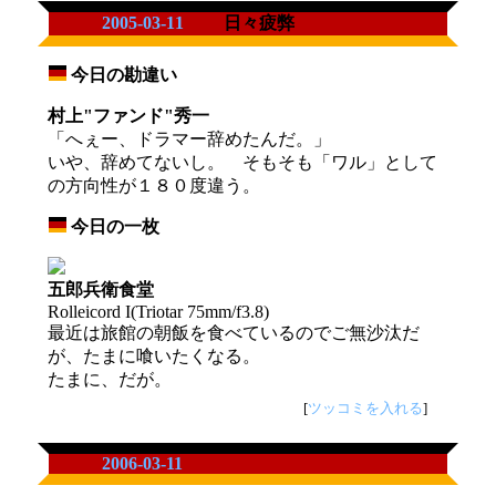
2005-03-11
日々疲弊
今日の勘違い
_
村上"ファンド"秀一
「へぇー、ドラマー辞めたんだ。」
いや、辞めてないし。 そもそも「ワル」として
の方向性が１８０度違う。
今日の一枚
_
五郎兵衛食堂
Rolleicord I(Triotar 75mm/f3.8)
最近は旅館の朝飯を食べているのでご無沙汰だ
が、たまに喰いたくなる。
たまに、だが。
[
ツッコミを入れる
]
2006-03-11