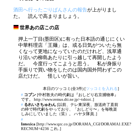
酒田へ行ったごりぱんさんの報告
が上がりまし
た。 読んで高まりましょう。
世界あの店この店
_
押上一丁目(墨田区)に有った日本語の通じにくい
中華料理店「王麺」は、或る日気がついたら無
くなって更地になっていたのだけれど、浅草通
り沿いの柳島あたりに引っ越して再開したよう
だ。 今度行ってこようと思う。 私が身振り
手振りで買い物をしたのは国内国外問わずこの
店だけだ。 怪しいが旨い。
本日のツッコミ(全3件) [
ツッコミを入れる
]
#
コブン
[中村敦夫の時代劇は『おしどり右京捕物車』
です。 http://www.remus.dti.ne.jp/~tshioi..]
#
るれいさちゅわん
[以前、テレ東深夜、放送終了直前
の枠で時代劇をやっており、「おしどり〜」を毎晩楽
しみにしていました（笑）。 ハヤタ隊員..]
#
Intoxica
[http://www.qzc.co.jp/DORAMA_CGI/DORAMA1.EXE?
RECNUM=4236 これ..]