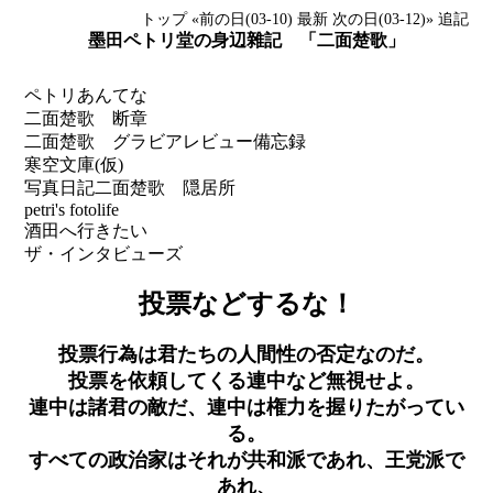
トップ
«前の日(03-10)
最新
次の日(03-12)»
追記
墨田ペトリ堂の身辺雜記 「二面楚歌」
ペトリあんてな
二面楚歌 断章
二面楚歌 グラビアレビュー備忘録
寒空文庫(仮)
写真日記
二面楚歌 隠居所
petri's fotolife
酒田へ行きたい
ザ・インタビューズ
投票などするな！
投票行為は君たちの人間性の否定なのだ。
投票を依頼してくる連中など無視せよ。
連中は諸君の敵だ、連中は権力を握りたがってい
る。
すべての政治家はそれが共和派であれ、王党派で
あれ、