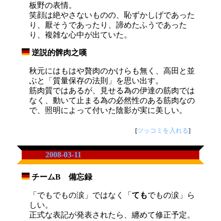
板野の表情。
笑顔は絶やさないものの、恥ずかしげであった
り、厭そうであったり、諦めたふうであった
り、複雑な心中が出ていた。
逆説的髀肉之嘆
_
秋元にはもはや贅肉のかけらも無く、高田と並
ぶと「質量保存の法則」を思い出す。
筋肉質ではあるが、見せる為の伊達の筋肉では
なく、動いて止まる為の必然性のある筋肉なの
で、照明によって付いた陰影が実に美しい。
[
ツッコミを入れる
]
2008-03-11
チームB 備忘録
_
「でもでもの涙」ではなく「
ても
でもの涙」ら
しい。
正式な表記が発表されたら、纏めて修正予定。