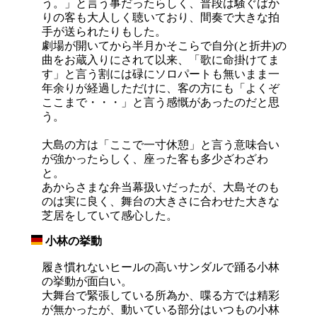
う。」と言う事だったらしく、普段は騒ぐばか
りの客も大人しく聴いており、間奏で大きな拍
手が送られたりもした。
劇場が開いてから半月かそこらで自分(と折井)の
曲をお蔵入りにされて以来、「歌に命掛けてま
す」と言う割には碌にソロパートも無いまま一
年余りが経過しただけに、客の方にも「よくぞ
ここまで・・・」と言う感慨があったのだと思
う。
大島の方は「ここで一寸休憩」と言う意味合い
が強かったらしく、座った客も多少ざわざわ
と。
あからさまな弁当幕扱いだったが、大島そのも
のは実に良く、舞台の大きさに合わせた大きな
芝居をしていて感心した。
小林の挙動
_
履き慣れないヒールの高いサンダルで踊る小林
の挙動が面白い。
大舞台で緊張している所為か、喋る方では精彩
が無かったが、動いている部分はいつもの小林