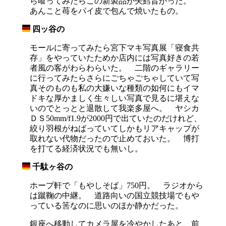
ら喰ってみたらこの新製品が矢鱈旨かった。
あんこと苺をパイ皮で包んで焼いたもの。
四ッ谷の
_
モールに寄ってみたら宮下マキ写真展「寝食共
存」をやっていたためか店内には写真好きの若
者風の客がわらわらいた。 二階のギャラリー
に行ってみたらさらにごちゃごちゃしていて写
真そのものも私の大嫌いな種類の如何にもイマ
ドキな厚かましく生々しい写真で見るに堪えな
いのでとっとと退散して我楽多屋へ。 ヤシカ
ＤＳ50mm/f1.9が2000円で出ていたのだけれど、
絞り羽根がねばっていてしかもリアキャップが
取れない代物だったので止めておいた。 博打
を打てる経済状況でも無いし。
千駄ヶ谷の
_
ホープ軒で「もやしそば」750円。 ラジオから
は蹴鞠の中継。 道路向いの国立競技場でもや
っている筈なのに思いのほか静かだった。
銀座へ移動してカメラ屋を冷やかしたあと、前