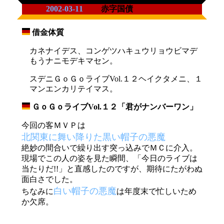
2002-03-11
赤字国債
借金体質
_
カネナイデス、コンゲツハキュウリョウビマデ
もうナニモデキマセン。
スデニＧｏＧｏライブVol.１２ヘイクタメニ、１
マンエンカリテイマス。
ＧｏＧｏライブVol.１２「君がナンバーワン」
_
今回の客ＭＶＰは
北関東に舞い降りた黒い帽子の悪魔
絶妙の間合いで繰り出す突っ込みでＭＣに介入。
現場でこの人の姿を見た瞬間、「今日のライブは
当たりだ!!」と直感したのですが、期待にたがわぬ
面白さでした。
白い帽子の悪魔
ちなみに
は年度末で忙しいため
か欠席。