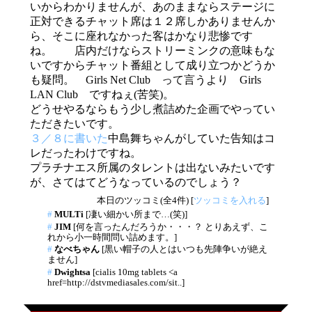
いからわかりませんが、あのままならステージに
正対できるチャット席は１２席しかありませんか
ら、そこに座れなかった客はかなり悲惨です
ね。 店内だけならストリーミンクの意味もな
いですからチャット番組として成り立つかどうか
も疑問。 Girls Net Club って言うより Girls
LAN Club ですねぇ(苦笑)。
どうせやるならもう少し煮詰めた企画でやってい
ただきたいです。
３／８に書いた
中島舞ちゃんがしていた告知はコ
レだったわけですね。
プラチナエス所属のタレントは出ないみたいです
が、さてはてどうなっているのでしょう？
本日のツッコミ(全4件) [
ツッコミを入れる
]
#
MULTi
[凄い細かい所まで…(笑)]
#
JIM
[何を言ったんだろうか・・・？ とりあえず、こ
れから小一時間問い詰めます。]
#
なべちゃん
[黒い帽子の人とはいつも先陣争いが絶え
ません]
#
Dwightsa
[cialis 10mg tablets <a
href=http://dstvmediasales.com/sit..]