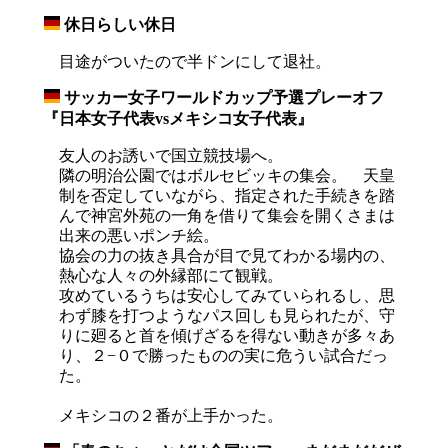
休日らしい休日
_
目途がついたので半ドンにして退社。
サッカー女子ワールドカップ予選プレーオフ
_
『日本女子代表vsメキシコ女子代表』
友人のお誘いで国立競技場へ。
隣の明治公園ではボルセビッキの集会。 天皇
制を否定していながら、指定された手続きを踏
んで神宮外苑の一角を借りて集会を開くさまは
出来の悪いポンチ絵。
協会の力の抜き具合が目で見てわかる場内の、
熱心な人々の外縁部にて観戦。
攻めているうちは安心してみていられるし、思
わず膝を打つようなパス回しも見られたが、守
りに廻ると首を傾げざるを得ない動きが多々あ
り、２−０で勝ったものの実に危うい試合だっ
た。
メキシコの２番が上手かった。