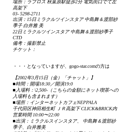
場所：ラブロス 秋葉原駅徒歩2分 電気街口でて左
高架下
03- 5298-2711
出演：15日ミラクルツインスタア 中島舞＆渡部紗
季子 白井雅 美
22日ミラクルツインスタア 中島舞＆渡部紗季子
CTD
備考：撮影禁止
チケット：
・・・となっていますが、gogo-star.comの方は
【2002年3月15日（金）「チャット」】
■時間：開場18:30／開演19:0
■入場料：\2,500-（こちらの金額にネット喫茶への
入場料も含まれます）
■場所：インターネットカフェNEPPALA
千代田区神田相生町 ＪＲ高架下 CLICK&BRICK内
営業時間 10:00〜22:00
■出演：ミラクルスインスタア、 中島舞＆渡部紗
季子、白井雅美