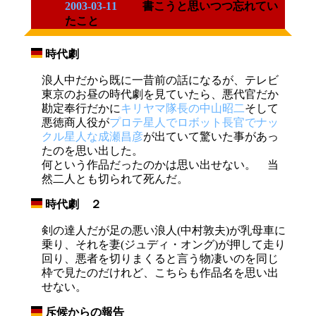
2003-03-11
書こうと思いつつ忘れてい
たこと
時代劇
_
浪人中だから既に一昔前の話になるが、テレビ
東京のお昼の時代劇を見ていたら、悪代官だか
勘定奉行だかに
キリヤマ隊長の中山昭二
そして
悪徳商人役が
プロテ星人でロボット長官でナッ
クル星人な成瀬昌彦
が出ていて驚いた事があっ
たのを思い出した。
何という作品だったのかは思い出せない。 当
然二人とも切られて死んだ。
時代劇 ２
_
剣の達人だが足の悪い浪人(中村敦夫)が乳母車に
乗り、それを妻(ジュディ・オング)が押して走り
回り、悪者を切りまくると言う物凄いのを同じ
枠で見たのだけれど、こちらも作品名を思い出
せない。
斥候からの報告
_