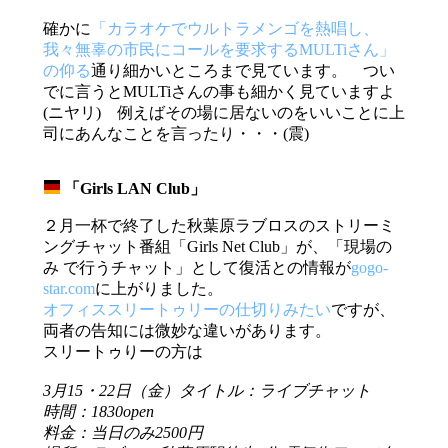
確かに
「カラオケでウルトラメンゴを熱唱し、
我々無辜の市民にコールを要求するMULTiさん」
の仰る
通り細かいところまで見ています。 つい
でに言うとMULTiさんの事も細かく見ていますよ
(ニヤリ) 例えばその場に居ないのをいいことに上
司にあんなことを言ったり・・・(震)
「Girls LAN Club」
_
２月一杯で終了した秋葉原ラブロスのストリーミ
ングチャット番組「Girls Net Club」が、「現場の
み で行うチャット」として復活との情報が
gogo-
star.com
に上がりました。
オフィススリートゥリーの仕切りみたい
ですが、
両者の告知には微妙な違いがあります。
スリートゥりーの方は
3月15・22日（金）タイトル：ライブチャット
時間：1830open
料金：当日のみ2500円