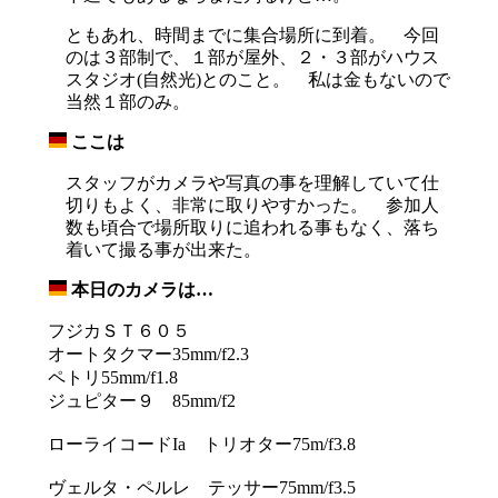
ともあれ、時間までに集合場所に到着。 今回
のは３部制で、１部が屋外、２・３部がハウス
スタジオ(自然光)とのこと。 私は金もないので
当然１部のみ。
ここは
_
スタッフがカメラや写真の事を理解していて仕
切りもよく、非常に取りやすかった。 参加人
数も頃合で場所取りに追われる事もなく、落ち
着いて撮る事が出来た。
本日のカメラは…
_
フジカＳＴ６０５
オートタクマー35mm/f2.3
ペトリ55mm/f1.8
ジュピター９ 85mm/f2
ローライコードIa トリオター75m/f3.8
ヴェルタ・ペルレ テッサー75mm/f3.5