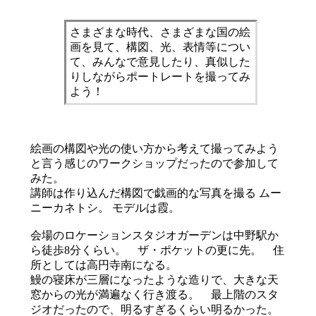
さまざまな時代、さまざまな国の絵
画を見て、構図、光、表情等につい
て、みんなで意見したり、真似した
りしながらポートレートを撮ってみ
よう！
絵画の構図や光の使い方から考えて撮ってみよう
と言う感じのワークショップだったので参加して
みた。
講師は作り込んだ構図で戯画的な写真を撮る ムー
ニーカネトシ。 モデルは霞。
会場のロケーションスタジオガーデンは中野駅か
ら徒歩8分くらい。 ザ・ポケットの更に先。 住
所としては高円寺南になる。
鰻の寝床が三層になったような造りで、大きな天
窓からの光が満遍なく行き渡る。 最上階のスタ
ジオだったので、明るすぎるくらい明るかった。