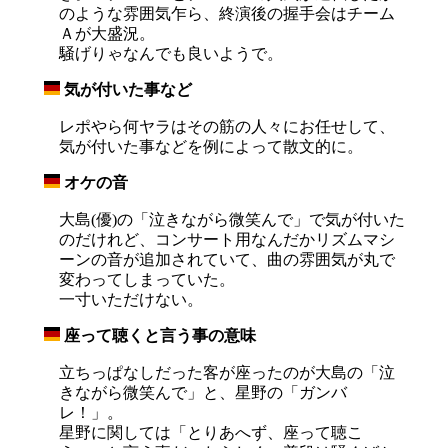
のような雰囲気乍ら、終演後の握手会はチーム
Ａが大盛況。
騒げりゃなんでも良いようで。
気が付いた事など
_
レポやら何ヤラはその筋の人々にお任せして、
気が付いた事などを例によって散文的に。
オケの音
_
大島(優)の「泣きながら微笑んで」で気が付いた
のだけれど、コンサート用なんだかリズムマシ
ーンの音が追加されていて、曲の雰囲気が丸で
変わってしまっていた。
一寸いただけない。
座って聴くと言う事の意味
_
立ちっぱなしだった客が座ったのが大島の「泣
きながら微笑んで」と、星野の「ガンバ
レ！」。
星野に関しては「とりあへず、座って聴こ