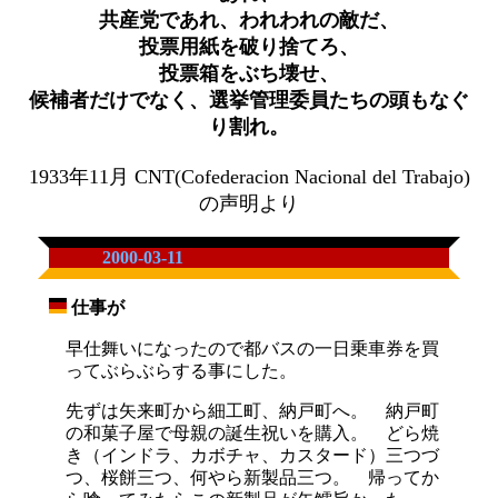
共産党であれ、われわれの敵だ、
投票用紙を破り捨てろ、
投票箱をぶち壊せ、
候補者だけでなく、選挙管理委員たちの頭もなぐ
り割れ。
1933年11月 CNT(Cofederacion Nacional del Trabajo)
の声明より
2000-03-11
仕事が
_
早仕舞いになったので都バスの一日乗車券を買
ってぶらぶらする事にした。
先ずは矢来町から細工町、納戸町へ。 納戸町
の和菓子屋で母親の誕生祝いを購入。 どら焼
き（インドラ、カボチャ、カスタード）三つづ
つ、桜餅三つ、何やら新製品三つ。 帰ってか