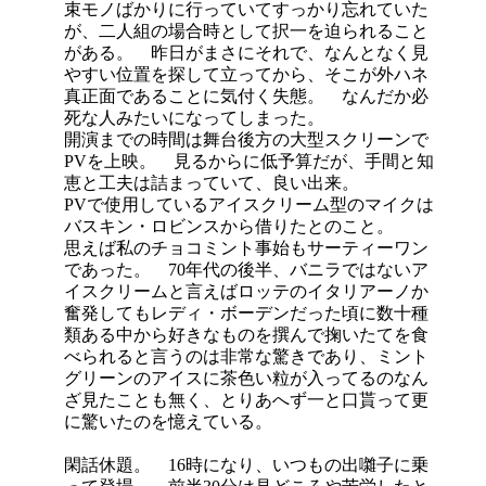
束モノばかりに行っていてすっかり忘れていた
が、二人組の場合時として択一を迫られること
がある。 昨日がまさにそれで、なんとなく見
やすい位置を探して立ってから、そこが外ハネ
真正面であることに気付く失態。 なんだか必
死な人みたいになってしまった。
開演までの時間は舞台後方の大型スクリーンで
PVを上映。 見るからに低予算だが、手間と知
恵と工夫は詰まっていて、良い出来。
PVで使用しているアイスクリーム型のマイクは
バスキン・ロビンスから借りたとのこと。
思えば私のチョコミント事始もサーティーワン
であった。 70年代の後半、バニラではないア
イスクリームと言えばロッテのイタリアーノか
奮発してもレディ・ボーデンだった頃に数十種
類ある中から好きなものを撰んで掬いたてを食
べられると言うのは非常な驚きであり、ミント
グリーンのアイスに茶色い粒が入ってるのなん
ざ見たことも無く、とりあへず一と口貰って更
に驚いたのを憶えている。
閑話休題。 16時になり、いつもの出囃子に乗