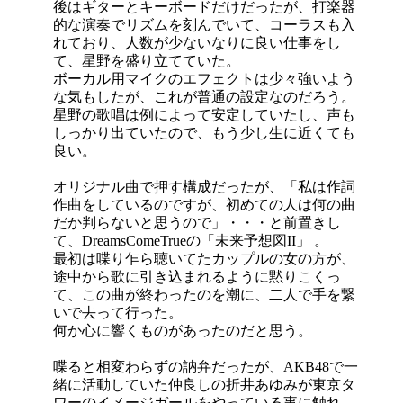
後はギターとキーボードだけだったが、打楽器
的な演奏でリズムを刻んでいて、コーラスも入
れており、人数が少ないなりに良い仕事をし
て、星野を盛り立てていた。
ボーカル用マイクのエフェクトは少々強いよう
な気もしたが、これが普通の設定なのだろう。
星野の歌唱は例によって安定していたし、声も
しっかり出ていたので、もう少し生に近くても
良い。
オリジナル曲で押す構成だったが、「私は作詞
作曲をしているのですが、初めての人は何の曲
だか判らないと思うので」・・・と前置きし
て、DreamsComeTrueの「未来予想図II」 。
最初は喋り乍ら聴いてたカップルの女の方が、
途中から歌に引き込まれるように黙りこくっ
て、この曲が終わったのを潮に、二人で手を繋
いで去って行った。
何か心に響くものがあったのだと思う。
喋ると相変わらずの訥弁だったが、AKB48で一
緒に活動していた仲良しの折井あゆみが東京タ
ワーのイメージガールをやっている事に触れ、