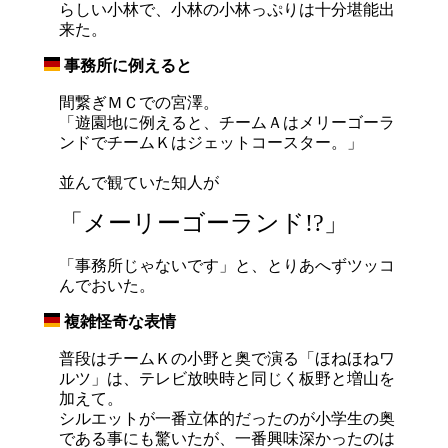
らしい小林で、小林の小林っぷりは十分堪能出
来た。
事務所に例えると
_
間繋ぎＭＣでの宮澤。
「遊園地に例えると、チームＡはメリーゴーラ
ンドでチームＫはジェットコースター。」
並んで観ていた知人が
「メーリーゴーランド!?」
「事務所じゃないです」と、とりあへずツッコ
んでおいた。
複雑怪奇な表情
_
普段はチームＫの小野と奥で演る「ほねほねワ
ルツ」は、テレビ放映時と同じく板野と増山を
加えて。
シルエットが一番立体的だったのが小学生の奥
である事にも驚いたが、一番興味深かったのは