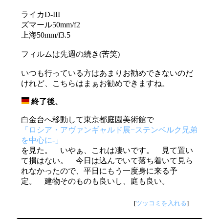
ライカD-III
ズマール50mm/f2
上海50mm/f3.5
フィルムは先週の続き(苦笑)
いつも行っている方はあまりお勧めできないのだ
けれど、こちらはまぁお勧めできますね。
終了後、
_
白金台へ移動して東京都庭園美術館で
「ロシア・アヴァンギャルド展−ステンベルク兄弟
を中心に-」
を見た。 いやぁ、これは凄いです。 見て置い
て損はない。 今日は込んでいて落ち着いて見ら
れなかったので、平日にもう一度身に来る予
定。 建物そのものも良いし、庭も良い。
[
ツッコミを入れる
]