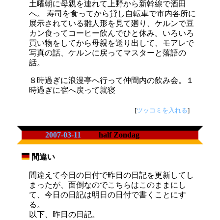
土曜朝に母親を連れて上野から新幹線で酒田
へ。 寿司を食ってから貸し自転車で市内各所に
展示されている雛人形を見て廻り、ケルンで豆
カン食ってコーヒー飲んでひと休み。いろいろ
買い物をしてから母親を送り出して、モアレで
写真の話、ケルンに戻ってマスターと落語の
話。
８時過ぎに浪漫亭へ行って仲間内の飲み会。１
時過ぎに宿へ戻って就寝
[
ツッコミを入れる
]
2007-03-11
half Zondag
間違い
_
間違えて今日の日付で昨日の日記を更新してし
まったが、面倒なのでこちらはこのままにし
て、今日の日記は明日の日付で書くことにす
る。
以下、昨日の日記。