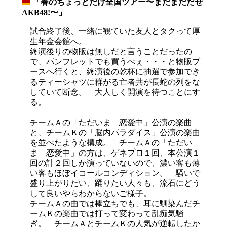
「春のちょっとだけ全国ツアー〜まだまだだぜ
_
AKB48!〜」
試合終了後、一緒に観ていた友人とタクって厚
生年金会館へ。
終演後りの物販は無しだと言うことだったの
で、パンフレットでも買うべぇ・・・と物販ブ
ースへ行くと、終演後の乾杯に抽選で参加でき
るティーシャツに群がる亡者共が長蛇の列をな
していて断念。 大人しく開演を待つことにす
る。
チームＡの「ただいま 恋愛中」公演の楽曲
と、チームＫの「脳内パラダイス」公演の楽曲
を並べたような構成。 チームＡの「ただい
ま 恋愛中」の方は、ゲネプロ１回、本公演１
回の計２回しか演っていないので、濃い客も薄
い客もほぼイコールコンディション。 騒いで
盛り上がりたい、踊りたい人々も、流石にどう
して良いやらわからないご様子。
チームＡの曲では棒立ちでも、耳に馴染んだチ
ームＫの楽曲では打って変わって乱痴気騒
ぎ。 チームＡとチームＫの人気が逆転したか