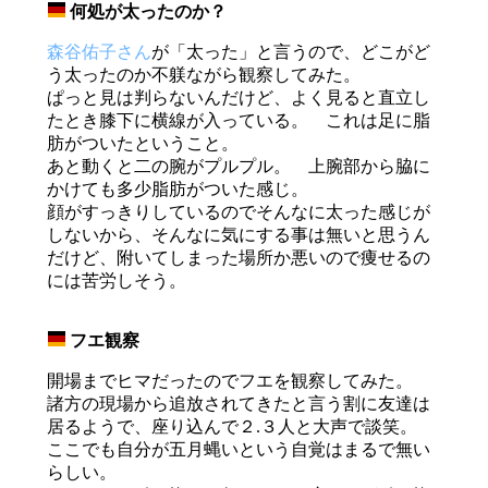
何処が太ったのか？
_
森谷佑子さん
が「太った」と言うので、どこがど
う太ったのか不躾ながら観察してみた。
ぱっと見は判らないんだけど、よく見ると直立し
たとき膝下に横線が入っている。 これは足に脂
肪がついたということ。
あと動くと二の腕がプルプル。 上腕部から脇に
かけても多少脂肪がついた感じ。
顔がすっきりしているのでそんなに太った感じが
しないから、そんなに気にする事は無いと思うん
だけど、附いてしまった場所か悪いので痩せるの
には苦労しそう。
フエ観察
_
開場までヒマだったのでフエを観察してみた。
諸方の現場から追放されてきたと言う割に友達は
居るようで、座り込んで２.３人と大声で談笑。
ここでも自分が五月蝿いという自覚はまるで無い
らしい。