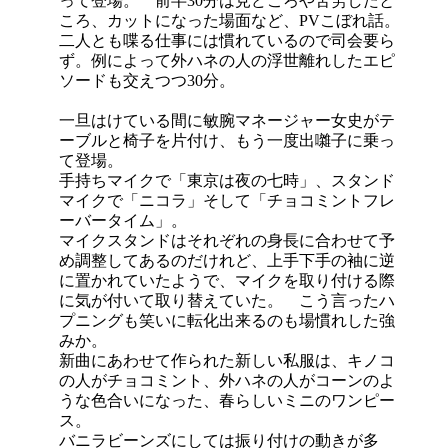
って登場。 前半30分は見どころや苦労したと
ころ、カットになった場面など、PVこぼれ話。
二人とも喋る仕事には慣れているので司会要ら
ず。例によって外ハネの人の浮世離れしたエピ
ソードも交えつつ30分。
一旦はけている間に敏腕マネージャー女史がテ
ーブルと椅子を片付け、もう一度出囃子に乗っ
て登場。
手持ちマイクで「東京は夜の七時」、スタンド
マイクで「ニコラ」そして「チョコミントフレ
ーバータイム」。
マイクスタンドはそれぞれの身長に合わせて予
め調整してあるのだけれど、上手下手の袖に逆
に置かれていたようで、マイクを取り付ける際
に気が付いて取り替えていた。 こう言ったハ
プニングも笑いに転化出来るのも場慣れした強
みか。
新曲にあわせて作られた新しい私服は、キノコ
の人がチョコミント、外ハネの人がコーンのよ
うな色合いになった、春らしいミニのワンピー
ス。
バニラビーンズにしては振り付けの動きが多