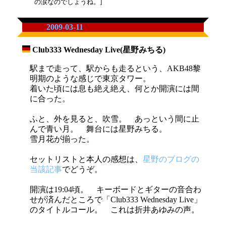
の涙なのでしょうね。]
2009-03-11
Club333 Wednesday Live(星野みちる)
_
駅まで走って、駅からも走るという、AKB48黎
明期のような感じで東京タワー。
着いた頃には息も絶え絶え、何とか開演には間
に合った。
ふと、外を見ると、吹雪。 あっという間に止
んで青い月。 舞台には星野みちる。
雪月花が揃った。
セットリストと本人の感想は、
星野のブログの
当該記事
でどうぞ。
開演は19:04頃。 キーボードとギターの音合わ
せが済んだところで「Club333 Wednesday Live」
のタイトルコール。 これは折井あゆみの声。