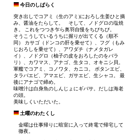
今日のしばらく
_
突き出しでコアミ（生のアミ)におろし生姜ひと摘
み、醤油をたらして。 そして、ノドグロの塩焼
き。 これをつつき乍ら奥羽自慢をちびちび。
そうこうしているうちに握りが出てくる（順不
同） カサゴ（ドンコの肝を乗せて）、フグ（もみ
じおろしを乗せて）、アワダチ（ナメタガレ
イ）、ノドグロ（柚子の皮をおろしたのをバラ
リ）、カワマス、アナゴ、生タコ、オキニシ貝。
軍艦でコアミ、コノワタ、カニコ。 ボタンエビ、
タラバエビ、アマエビ、ガサエビ、生シャコ。 最
後にアナゴで締め。
味噌汁は白身魚のしんじょにギバサ。だしは海老
の頭。
美味しくいただいた。
土曜のわたくし
_
金曜は仕事帰りに暗室に入って終電で帰宅して
徹夜。