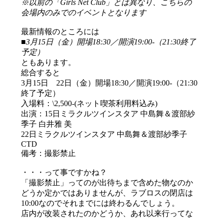
※以前の「Girls Net Club」とは異なり、こちらの
会場内のみでのイベントとなります
最新情報のところには
■3月15日（金）開場18:30／開演19:00-（21:30終了
予定）
ともあります。
総合すると
3月15日 22日（金）開場18:30／開演19:00-（21:30
終了予定）
入場料：\2,500-(ネット喫茶利用料込み)
出演：15日ミラクルツインスタア 中島舞＆渡部紗
季子 白井雅 美
22日ミラクルツインスタア 中島舞＆渡部紗季子
CTD
備考：撮影禁止
・・・って事ですかね？
「撮影禁止」ってのが出待ちまで含めた物なのか
どうか定かではありませんが、ラブロスの閉店は
10:00なのでそれまでには終わるんでしょう。
店内が改装されたのかどうか、あれ以来行ってな