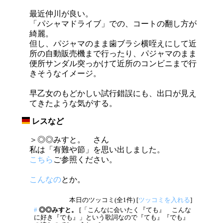
最近仲川が良い。
「パシャマドライブ」での、コートの翻し方が
綺麗。
但し、パジャマのまま歯ブラシ横咥えにして近
所の自動販売機まで行ったり、パジャマのまま
便所サンダル突っかけて近所のコンビニまで行
きそうなイメージ。
早乙女のもどかしい試行錯誤にも、出口が見え
てきたような気がする。
レスなど
_
＞◎◎みすと。 さん
私は「有難や節」を思い出しました。
こちら
ご参照ください。
こんなの
とか。
本日のツッコミ(全1件) [
ツッコミを入れる
]
#
◎◎みすと。
[「こんなに会いたく『ても』 こんな
に好き『でも』」という歌詞なので『ても』『でも』