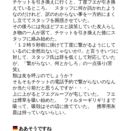
チケットを引き換えに行くと、丁度フエが引き換
えているところ。 スタッフに何か訊かれたよう
なのだけれど、訳のわからない事を一方的にまく
し立ててスタッフを困惑させていた。
その後ろには先ほどフエと談笑していた友人らし
き物の一人が居て、チケットを引き換えた後にス
タッフに絡み始めた。
「１２時５秒前に掛けて丁度に繋がるようにして
いるのに全然出ないじゃないか!!」と言うそいつに
対して、スタッフ氏は辞を低くして対応していた
が、「繋がらない、何とかしろ」の一点張り(苦
笑)。
類は友を呼ぶのでしょうか？
そもそもチケットの電話予約で繋がらないのなん
か当たり前だと思うんですが・・・。
上に上がるとフエグループが屯していた。 フエ
は煙草を吸い始めた。 フィルターギリギリまで
吸って、吸殻はその辺に捨てていた。 携帯用灰
皿は持っていないらしい。
ああそうですね
_