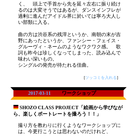
く、 頭上で手首から先を延々左右に振り続け
るのは大変そうではあるが、ダンスインフレが
過剰に進んだアイドル界に於いては寧ろ大人し
い部類に入る。
曲の方は渋谷系の残滓というか、南朝の末が吉
野にあったというか、ファンシー・フェイス・
グルーヴィ・ネームのようなワクワク感。 歌
詞も昨今は珍しくなってしまった、読み込んで
味わい深いもの。
シングルの発売が待たれる佳曲。
[
ツッコミを入れる
]
2017-03-11
ワークショップ
SHOZO CLASS PROJECT「絵画から学びなが
_
ら、楽しくポートレートを撮ろう！！」
撮り方を教わりに行くようなワークショップに
は、今更行こうとは思わないのだけれど、