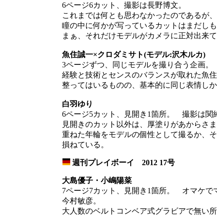
6ページ6カット、撮影は長野博文。
これまでは何とも思わなかったのであるが、
瞳の中に何かが写っているカットはまだしも
まぁ、それだけモデルがカメラに正対出来て
魚住誠一×クロダミサト(モデル:沢木ルカ)
3ページずつ、同じモデルを撮り合う企画。
経験と技術とセンスのバランスが取れた魚住
整ってはいるものの、基本的に同じ表情しか
白羽ゆり
6ページ5カット、見開き1箇所。 撮影は関
見開きのカット以外は、厚塗りがあからさま
重ねた年輪をモデルの個性として撮るか、そ
損ねている。
週刊プレイボーイ 2012 17号
_
大島優子・小嶋陽菜
7ページ7カット、見開き1箇所。 オマケ
今村敏彦。
大人数のベルトコンベア式グラビアで無い所