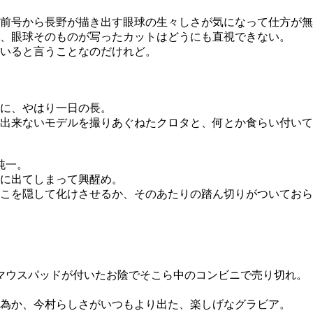
前号から長野が描き出す眼球の生々しさが気になって仕方が無
、眼球そのものが写ったカットはどうにも直視できない。
いると言うことなのだけれど。
に、やはり一日の長。
出来ないモデルを撮りあぐねたクロタと、何とか食らい付いて
純一。
に出てしまって興醒め。
こを隠して化けさせるか、そのあたりの踏ん切りがついておら
でマウスパッドが付いたお陰でそこら中のコンビニで売り切れ。
為か、今村らしさがいつもより出た、楽しげなグラビア。