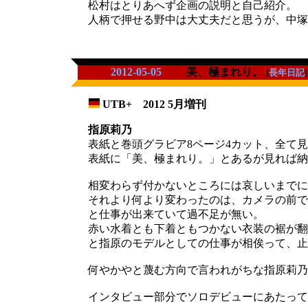
松村はとりあへず企画の説明と自己紹介。 
人柄で押せる野中は大丈夫だと思うが、中塚
2012-05-05
美、極まれり。
[
長年日記
]
UTB+ 2012 5月増刊
_
指原莉乃
表紙と巻頭グラビア8ページ4カット、全て
表紙に「美、極まれり。」とあるが見れば納
相変わらず付かないところには哀しいまでに
それより何より変わったのは、カメラの前で
と仕事が出来ていて過不足が無い。
赤い水着とも下着ともつかない衣装の裾が翻
と指原のモデルとしての仕事が相俟って、止
何やかやと蔑む方向で言われがちな指原莉乃
インタビュー部分でソロデビューにあたって