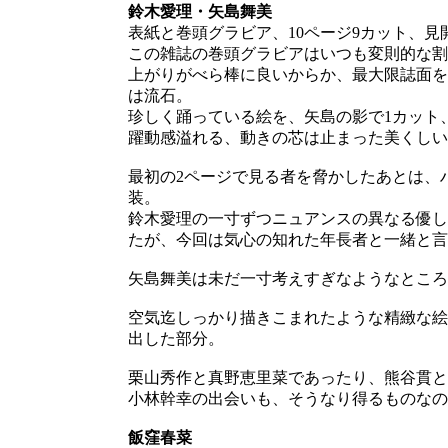
鈴木愛理・矢島舞美
表紙と巻頭グラビア、10ページ9カット、見
この雑誌の巻頭グラビアはいつも変則的な割
上がりがべら棒に良いからか、最大限誌面を
は流石。
珍しく踊っている絵を、矢島の影で1カット、
躍動感溢れる、動きの芯は止まった美くしい
最初の2ページで見る者を脅かしたあとは、
装。
鈴木愛理の一寸ずつニュアンスの異なる優し
たが、今回は気心の知れた年長者と一緒と言
矢島舞美は未だ一寸考えすぎなようなところ
空気迄しっかり描きこまれたような精緻な絵
出した部分。
栗山秀作と真野恵里菜であったり、熊谷貫と
小林幹幸の出会いも、そうなり得るものなの
飯窪春菜