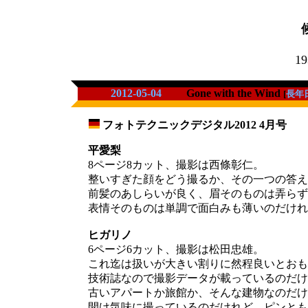
19
2012-05-04
Gone with the Wind
[
長年
フォトテクニックデジタル2012 4月号
_
平愛梨
8ページ8カット、撮影は西條彰仁。
整いすぎた顔をどう撮るか、その一つの答え
前髪のあしらいが良く、眉そのものは弄らず
表情そのものは単調で面白みも薄いのだけれ
ヒガリノ
6ページ6カット、撮影は松田忠雄。
これ迄は扱いが大きい割りに然程良いとおも
技術誌なので撮影データが載っているのだけ
古いアパートか旅館か、そんな建物なのだけ
開け気味に撮っているのだけれど、ピンとも