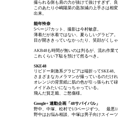
撮られる側も肩の力が抜けて抜けすぎず、良
このあたり小嶋陽菜の匙加減の上手さは相変
出来。
能年怜奈
5ページ7カット、撮影は今村敏彦。
薄着だが水着ではない、夏らしいグラビア。
目が開ききっていなかったり、笑顔がくしゃ
AKB48も時間が無いのは判るが、流れ作
これくらい下駄を預けて然るべき。
SKE48
リビドー刺激系グラビアは端折ってSKE48
さまざまなカメラマンが撮っているのだけれど、
オレンジの背景紙に肌の色が引っ張られて碌
メイドみたいになっちゃっている。
飛んだ貧乏籤、ご愁傷様。
Google+ 連動企画「48サバイバル」
野中、中塚、松村で1/3ページずつ。 最悪
野中はお悩み相談、中塚は男子向けスイーツ