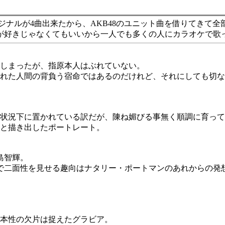
ジナルが4曲出来たから、AKB48のユニット曲を借りてきて全
が好きじゃなくてもいいから一人でも多くの人にカラオケで歌
しまったが、指原本人はぶれていない。
れた人間の背負う宿命ではあるのだけれど、それにしても切な
状況下に置かれている訳だが、陳ね媚びる事無く順調に育って
と描き出したポートレート。
島智輝。
で二面性を見せる趣向はナタリー・ポートマンのあれからの発
本性の欠片は捉えたグラビア。