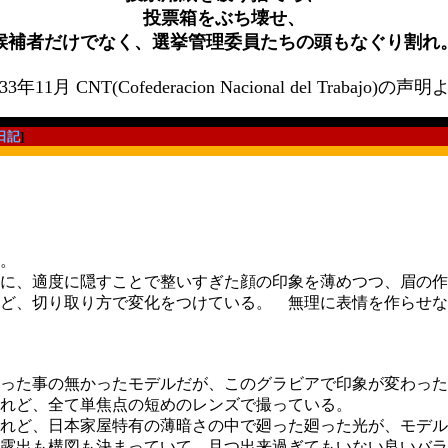
投票箱をぶち壊せ、
候補者だけでなく、選挙管理委員たちの頭もなぐり割れ
33年11月 CNT(Cofederacion Nacional del Trabajo)の声
日記
]
。
に、適度に隠すことで整いすぎた顔の印象を薄めつつ、眉の作
ど、切り取り方で変化をつけている。 無理に表情を作らせな
った事の無かったモデルだが、このグラビアで印象が変わった
れど、全て単焦点の短めのレンズで撮っている。
れど、日本家屋特有の薄暗さの中で廻った廻った光が、モデル
露出も構図も決まっていて、且つ出来過ぎてもいない良いバラ