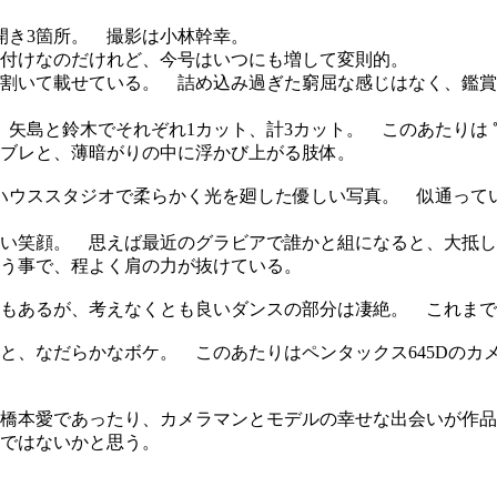
開き3箇所。 撮影は小林幹幸。
付けなのだけれど、今号はいつにも増して変則的。
割いて載せている。 詰め込み過ぎた窮屈な感じはなく、鑑賞
矢島と鈴木でそれぞれ1カット、計3カット。 このあたりは ℃
ブレと、薄暗がりの中に浮かび上がる肢体。
ハウススタジオで柔らかく光を廻した優しい写真。 似通って
い笑顔。 思えば最近のグラビアで誰かと組になると、大抵し
う事で、程よく肩の力が抜けている。
もあるが、考えなくとも良いダンスの部分は凄絶。 これまで
と、なだらかなボケ。 このあたりはペンタックス645Dのカ
橋本愛であったり、カメラマンとモデルの幸せな出会いが作品と
ではないかと思う。