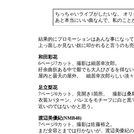
ちっちゃいライブがしたいな。 オリ
あと本当にいい曲なんで、私のこと
結果的にプロモーションはあんな事になって
上っ面しか見ない奴に叩かれると言うのも売
和田彩花
6ページ7カット、撮影は細居幸次郎。
紆余曲折ある中で厭でも大人びざるを得ない
屋内と曇天の屋外。 細居幸次郎らしい淡々
足立梨花
7ページ6カット、見開き1箇所。 撮影は桑
衣装3パターン、バレエをモチーフに白と黒
近いのではないかと思う。
渡辺美優紀(NMB48)
7ページ9カット、撮影は佐藤裕之。
まだ全容とまでは行かないが、渡辺美優紀の