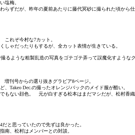
い塩梅。
わらずだが、昨年の夏前あたりに藤代冥砂に撮られた頃から仕
 これぞ今村な7カット。
くしゃだったりもするが、全カット表情が生きている。
業で撮るような粗製乱造の写真をゴテゴテ弄って誤魔化すような
。 増刊号からの選り抜きグラビア8ページ。
Takeo Dec.の撮ったオレンジバックのメイド服が酷い。
でもない顔色。 元が白すぎる松本はまだマシだが、松村香織
1/4だと思っていたので先ずは良かった。
指南、松村はメンバーとの対談。