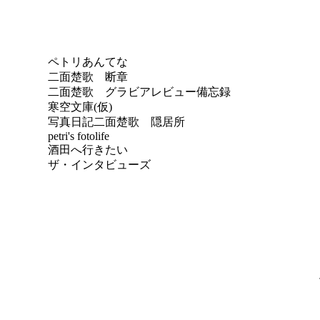
ペトリあんてな
二面楚歌 断章
二面楚歌 グラビアレビュー備忘録
寒空文庫(仮)
写真日記
二面楚歌 隠居所
petri's fotolife
酒田へ行きたい
ザ・インタビューズ