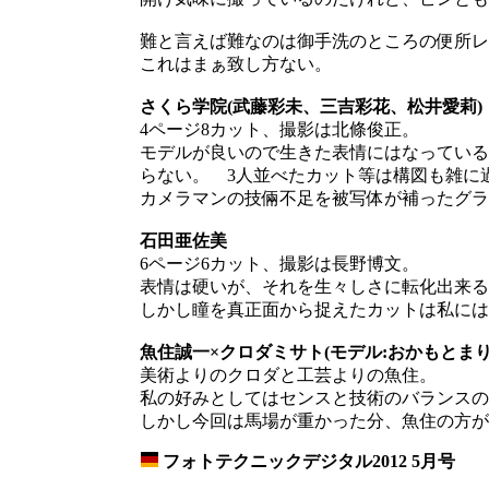
難と言えば難なのは御手洗のところの便所レ
これはまぁ致し方ない。
さくら学院(武藤彩未、三吉彩花、松井愛莉)
4ページ8カット、撮影は北條俊正。
モデルが良いので生きた表情にはなっている
らない。 3人並べたカット等は構図も雑に
カメラマンの技倆不足を被写体が補ったグラ
石田亜佐美
6ページ6カット、撮影は長野博文。
表情は硬いが、それを生々しさに転化出来る
しかし瞳を真正面から捉えたカットは私には
魚住誠一×クロダミサト(モデル:おかもとまり
美術よりのクロダと工芸よりの魚住。
私の好みとしてはセンスと技術のバランスの
しかし今回は馬場が重かった分、魚住の方が
フォトテクニックデジタル2012 5月号
_