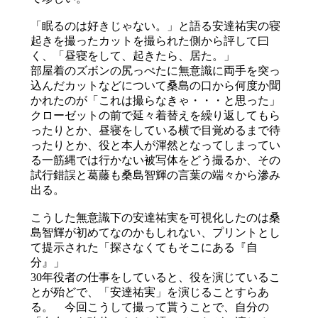
「眠るのは好きじゃない。」と語る安達祐実の寝
起きを撮ったカットを撮られた側から評して曰
く、「昼寝をして、起きたら、居た。」
部屋着のズボンの尻っぺたに無意識に両手を突っ
込んだカットなどについて桑島の口から何度か聞
かれたのが「これは撮らなきゃ・・・と思った」
クローゼットの前で延々着替えを繰り返してもら
ったりとか、昼寝をしている横で目覚めるまで待
ったりとか、役と本人が渾然となってしまってい
る一筋縄では行かない被写体をどう撮るか、その
試行錯誤と葛藤も桑島智輝の言葉の端々から滲み
出る。
こうした無意識下の安達祐実を可視化したのは桑
島智輝が初めてなのかもしれない、プリントとし
て提示された「探さなくてもそこにある『自
分』」
30年役者の仕事をしていると、役を演じているこ
とが殆どで、「安達祐実」を演じることすらあ
る。 今回こうして撮って貰うことで、自分の