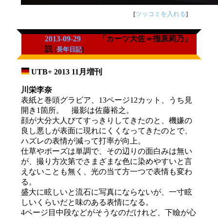
[
ツッコミを入れる
]
2013-09-29
「カーツ大佐＝指原莉乃」
説
[
長年日記
]
UTB+ 2013 11月増刊
_
川栄李奈
表紙と巻頭グラビア、13ページ12カット、うち見
開き1箇所。 撮影は佐藤裕之。
顔が大分大人びてすっきりしてきたのと、機嫌の
良し悪しが表面に現れにくくなってきたのとで、
ハズレの表情が減って打率が向上。
仕草やポーズは単調で、その辺りの面白みは無い
が、撮り方次第でさまざまな色に染めやすいと言
えないことも無く、光の当て方一つで表情も変わ
る。
盛大に眩しいと流石に写真にならないが、一寸眩
しいくらいだと味のある表情になる。
4ページ目中段などがそうなのだけれど、下瞼が心