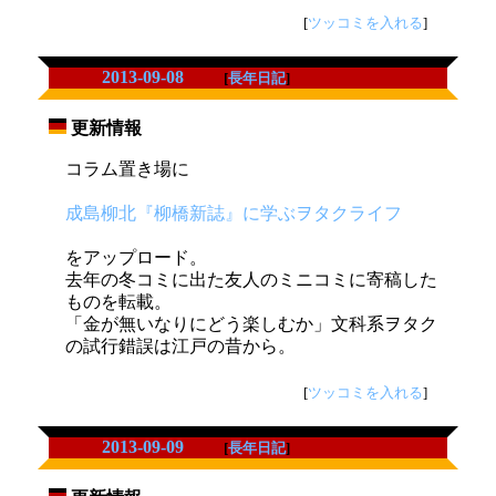
[
ツッコミを入れる
]
2013-09-08
[
長年日記
]
更新情報
_
コラム置き場に
成島柳北『柳橋新誌』に学ぶヲタクライフ
をアップロード。
去年の冬コミに出た友人のミニコミに寄稿した
ものを転載。
「金が無いなりにどう楽しむか」文科系ヲタク
の試行錯誤は江戸の昔から。
[
ツッコミを入れる
]
2013-09-09
[
長年日記
]