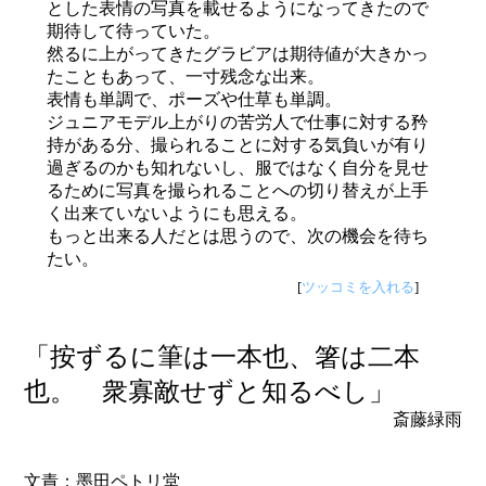
とした表情の写真を載せるようになってきたので
期待して待っていた。
然るに上がってきたグラビアは期待値が大きかっ
たこともあって、一寸残念な出来。
表情も単調で、ポーズや仕草も単調。
ジュニアモデル上がりの苦労人で仕事に対する矜
持がある分、撮られることに対する気負いが有り
過ぎるのかも知れないし、服ではなく自分を見せ
るために写真を撮られることへの切り替えが上手
く出来ていないようにも思える。
もっと出来る人だとは思うので、次の機会を待ち
たい。
[
ツッコミを入れる
]
「按ずるに筆は一本也、箸は二本
也。 衆寡敵せずと知るべし」
斎藤緑雨
文責：墨田ペトリ堂