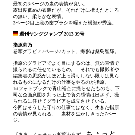
最初の3ページの素の表情が良い。
露出度低めの衣装だが、それだけに構えたところ
の無い、柔らかな表情。
2ページ目上段の歯ブラシを咥えた横顔が秀逸。
週刊ヤングジャンプ 2013 39号
_
指原莉乃
巻頭グラビア7ページ7カット、撮影は桑島智輝。
指原のグラビアでよく目にするのは、無の表情で
撮られるに任せているもの。 それでも撮影者や
編集者の思惑がよほど上っ滑りしない限りは見ら
れるものになるだけの仕事をやるのが指原。
1stフォトブックで青山裕企に撮らせたものも、下
司な企画意図を判った上で負の感情は出さず、撮
られるに任せてグラビアを成立させている。
今回はそうした守りの仕事ではなく、生きた指原
の表情が見られる。 素材を生かしきった7ペー
ジ。
ちょっと
「ああ、くっそ～～相変わらず