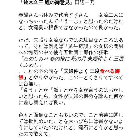
「鈴木久三 鯉の御意見」
田辺一乃
春陽さんお休みで代演すずさん。 女流二人に
なっちゃったんで「うーむ」と思ったのだけれ
ど、女流臭い根多ではなかったので良かった。
ただ、矢張り女流ならではの駄目なところはあ
って、それは例えば「蘇生奇談」の女房の間男
への惚気の中で使う五世団十郎作の狂歌
「たのしみハ 春の桜に 秋の月 夫婦仲よく 三度
くふめし」
、これの下の句を
「夫婦仲よく 三度
食べる御
飯
」
とやりやがった、この一とくさりですべて
は台無し。
「食う」とか「飯」とかを女が言うのはおかし
いと思ったら、女性が夫婦の機微を詠んだ何か
に差し替えれば良い。
色々と面倒なことも多いので、こと演芸に関し
ては批判めいたことを大っぴらには書かないよ
うにしていたのだけれど、流石にどうかと思っ
たので敢えて。