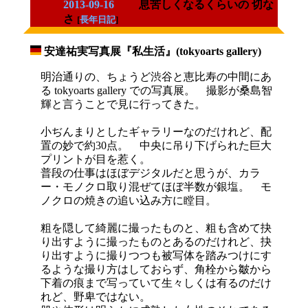
2013-09-16
息苦しくなるくらいの 切な
さ
[
長年日記
]
安達祐実写真展『私生活』(tokyoarts gallery)
_
明治通りの、ちょうど渋谷と恵比寿の中間にあ
る tokyoarts gallery での写真展。 撮影が桑島智
輝と言うことで見に行ってきた。
小ぢんまりとしたギャラリーなのだけれど、配
置の妙で約30点。 中央に吊り下げられた巨大
プリントが目を惹く。
普段の仕事はほぼデジタルだと思うが、カラ
ー・モノクロ取り混ぜてほぼ半数が銀塩。 モ
ノクロの焼きの追い込み方に瞠目。
粗を隠して綺麗に撮ったものと、粗も含めて抉
り出すように撮ったものとあるのだけれど、抉
り出すように撮りつつも被写体を踏みつけにす
るような撮り方はしておらず、角栓から皺から
下着の痕まで写っていて生々しくは有るのだけ
れど、野卑ではない。