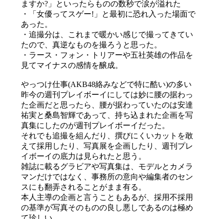
ますか?」といったらものの数秒で涙が溢れた
・「女優ってスゲー!」と最初に恐れ入った場面で
あった。
・追撮分は、これまで暖かい感じで撮ってきてい
たので、真逆なものを撮ろうと思った。
・ラース・フォン・トリアーや五社英雄の作品を
見てマイナスの感情を醸成。
やっつけ仕事(AKB48絡みなどで特に酷い)の多い
昨今の週刊プレイボーイにしては妙に腰の据わっ
た企画だと思ったら、腰が据わっていたのは安達
祐実と桑島智輝であって、持ち込まれた企画を写
真集にしたのが週刊プレイボーイだった。
それでも追撮を組んだり、撰びにくいカットを敢
えて採用したり、写真展を企画したり、週刊プレ
イボーイの底力は見られたと思う。
雑誌に載るグラビアや写真集は、モデルとカメラ
マンだけではなく、事務所の意向や編集者のセン
スにも翻弄されることがまま有る。
本人主導の企画と言うこともあるが、採用不採用
の基準が写真そのものの良し悪しであるのは極め
て珍しい。