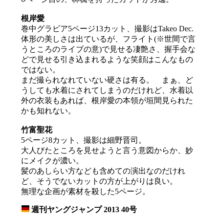
根岸愛
巻中グラビア5ページ13カット、撮影はTakeo Dec.
体形の美しさは出ているが、フライト(※世間で言
うところのライブの意)で見せる凄艶さ、握手会な
どで見せる引き込まれるような笑顔はこんなもの
ではない。
まだ撮られなれていない硬さは有る。 まぁ、ど
うしても水着にされてしまうのだけれど、水着以
外の衣装もあれば、根岸愛の本領が垣間見られた
かも知れない。
竹富聖花
5ページ8カット、撮影は細野晋司。
大人びたところを見せようと言う意図からか、妙
にメイクが濃い。
髪のあしらい方なども含めての演出なのだけれ
ど、そうでないカットの方が上がりは良い。
無理な企画が素材を殺した5ページ。
週刊ヤングジャンプ 2013 40号
_