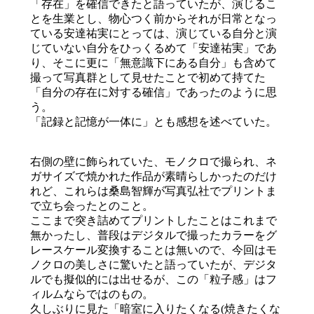
「存在」を確信できたと語っていたが、演じるこ
とを生業とし、物心つく前からそれが日常となっ
ている安達祐実にとっては、演じている自分と演
じていない自分をひっくるめて「安達祐実」であ
り、そこに更に「無意識下にある自分」も含めて
撮って写真群として見せたことで初めて持てた
「自分の存在に対する確信」であったのように思
う。
「記録と記憶が一体に」とも感想を述べていた。
右側の壁に飾られていた、モノクロで撮られ、ネ
ガサイズで焼かれた作品が素晴らしかったのだけ
れど、これらは桑島智輝が写真弘社でプリントま
で立ち会ったとのこと。
ここまで突き詰めてプリントしたことはこれまで
無かったし、普段はデジタルで撮ったカラーをグ
レースケール変換することは無いので、今回はモ
ノクロの美しさに驚いたと語っていたが、デジタ
ルでも擬似的には出せるが、この「粒子感」はフ
ィルムならではのもの。
久しぶりに見た「暗室に入りたくなる(焼きたくな