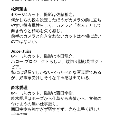
松岡茉由
4ページ4カット、撮影は佐藤裕之。
何かしらの役を設定したほうがカメラの前に立ち
やすい役者属性らしく、カメラと「本人」として
向き合うと精彩を欠く感じ。
前半のカメラと向き合わないカットは本領に近い
のではないか。
Juice=Juice
6ページ6カット、撮影は本田龍介。
ハロー!プロジェクトらしい、紋切り型顔見世グラ
ビア。
私には退屈でしかないべったべたな写真群である
が、好事家受けしそうな半玉感は出ている。
鈴木愛理
8ページ8カット、撮影は西田幸樹。
鈴木愛理はポーズから仕草から表情から、文句の
付けようの無い仕事振り。
西田幸樹も強すぎず弱すぎず、光を上手く廻した
手練の技。