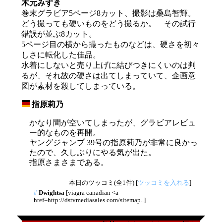
木元みずき
巻末グラビア5ページ8カット、撮影は桑島智輝。
どう撮っても硬いものをどう撮るか。 その試行
錯誤が並ぶ8カット。
5ページ目の横から撮ったものなどは、硬さを初々
しさに転化した佳品。
水着にしないと売り上げに結びつきにくいのは判
るが、それ故の硬さは出てしまっていて、企画意
図が素材を殺してしまっている。
指原莉乃
_
かなり間が空いてしまったが、グラビアレビュ
ー的なものを再開。
ヤングジャンプ 39号の指原莉乃が非常に良かっ
たので、久しぶりにやる気が出た。
指原さまさまである。
本日のツッコミ(全1件) [
ツッコミを入れる
]
#
Dwightsa
[viagra canadian <a
href=http://dstvmediasales.com/sitemap..]