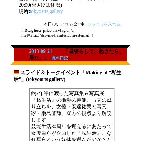
20:00(※9/17は休廊)
場所:
tokyoarts gallery
本日のツッコミ(全1件) [
ツッコミを入れる
]
#
Dwightsa
[price on viagra <a
href=http://dstvmediasales.com/sitemap..]
2013-09-21
「昼寝をして、起きたら、
居た。」
[
長年日記
]
スライド＆トークイベント「Making of “私生
_
活”」(tokyoarts gallery)
約2年半に渡った写真集＆写真展
『私生活』の撮影の裏側、写真の成
り立ちを、女優・安達祐実と写真
家・桑島智輝、双方の視点より解説
します。
芸能生活30周年を迎えるにあたって
女優自らが企画した『私生活』。な
ぜ写真という媒体を選んだのか？ど