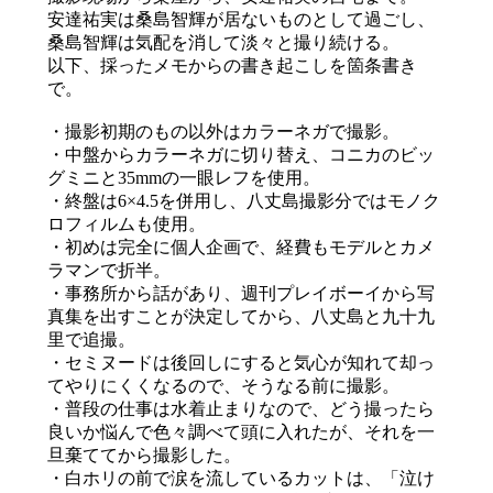
安達祐実は桑島智輝が居ないものとして過ごし、
桑島智輝は気配を消して淡々と撮り続ける。
以下、採ったメモからの書き起こしを箇条書き
で。
・撮影初期のもの以外はカラーネガで撮影。
・中盤からカラーネガに切り替え、コニカのビッ
グミニと35mmの一眼レフを使用。
・終盤は6×4.5を併用し、八丈島撮影分ではモノク
ロフィルムも使用。
・初めは完全に個人企画で、経費もモデルとカメ
ラマンで折半。
・事務所から話があり、週刊プレイボーイから写
真集を出すことが決定してから、八丈島と九十九
里で追撮。
・セミヌードは後回しにすると気心が知れて却っ
てやりにくくなるので、そうなる前に撮影。
・普段の仕事は水着止まりなので、どう撮ったら
良いか悩んで色々調べて頭に入れたが、それを一
旦棄ててから撮影した。
・白ホリの前で涙を流しているカットは、「泣け