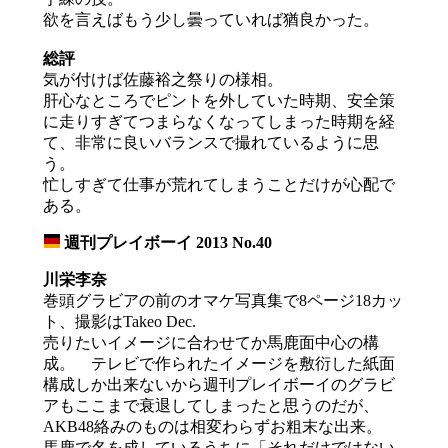
欲を言えばもう少し曇っていれば猶良かった。
総評
気が付けば佐藤裕之祭りの様相。
肝心なところでピントを外していた時期、安全策
に走りすぎてつまらなくなってしまった時期を経
て、非常に良いバランスで撮れているように思
う。
忙しすぎて仕事が荒れてしまうことだけが心配で
ある。
週刊プレイボーイ 2013 No.40
_
川栄李奈
巻頭グラビアの前のオマケ写真集で8ページ18カッ
ト、撮影はTakeo Dec.
売りたいイメージに合わせてか馬鹿面中心の構
成。 テレビで作られたイメージを敷衍した紙面
構成しか出来ないから週刊プレイボーイのグラビ
アもここまで衰退してしまったと思うのだが、
AKB48絡みのものは相変わらずお粗末な出来。
馬鹿で名を成しているうちに「それだけではない