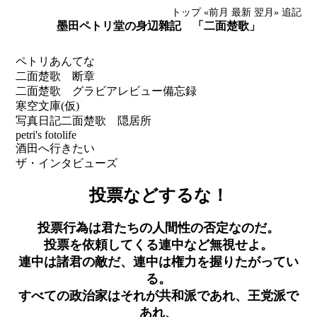
トップ
«前月
最新
翌月»
追記
墨田ペトリ堂の身辺雜記 「二面楚歌」
ペトリあんてな
二面楚歌 断章
二面楚歌 グラビアレビュー備忘録
寒空文庫(仮)
写真日記
二面楚歌 隠居所
petri's fotolife
酒田へ行きたい
ザ・インタビューズ
投票などするな！
投票行為は君たちの人間性の否定なのだ。
投票を依頼してくる連中など無視せよ。
連中は諸君の敵だ、連中は権力を握りたがってい
る。
すべての政治家はそれが共和派であれ、王党派で
あれ、