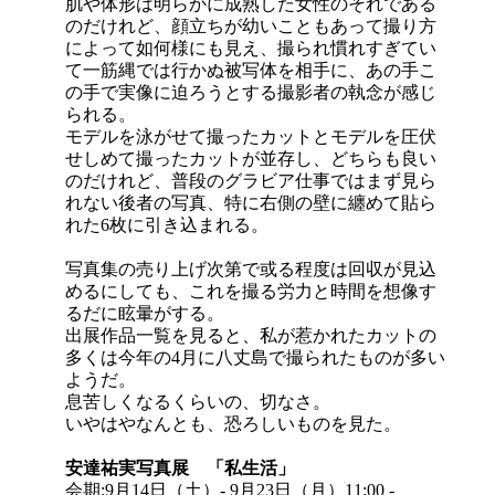
肌や体形は明らかに成熟した女性のそれである
のだけれど、顔立ちが幼いこともあって撮り方
によって如何様にも見え、撮られ慣れすぎてい
て一筋縄では行かぬ被写体を相手に、あの手こ
の手で実像に迫ろうとする撮影者の執念が感じ
られる。
モデルを泳がせて撮ったカットとモデルを圧伏
せしめて撮ったカットが並存し、どちらも良い
のだけれど、普段のグラビア仕事ではまず見ら
れない後者の写真、特に右側の壁に纏めて貼ら
れた6枚に引き込まれる。
写真集の売り上げ次第で或る程度は回収が見込
めるにしても、これを撮る労力と時間を想像す
るだに眩暈がする。
出展作品一覧を見ると、私が惹かれたカットの
多くは今年の4月に八丈島で撮られたものが多い
ようだ。
息苦しくなるくらいの、切なさ。
いやはやなんとも、恐ろしいものを見た。
安達祐実写真展 「私生活」
会期:9月14日（土）- 9月23日（月）11:00 -