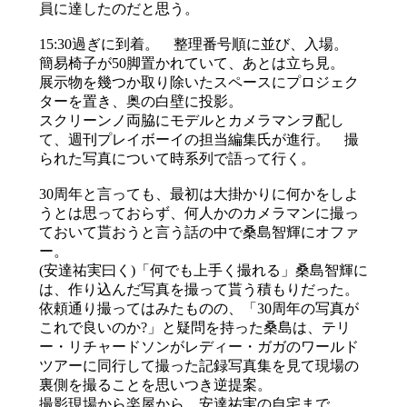
員に達したのだと思う。
15:30過ぎに到着。 整理番号順に並び、入場。
簡易椅子が50脚置かれていて、あとは立ち見。
展示物を幾つか取り除いたスペースにプロジェク
ターを置き、奥の白壁に投影。
スクリーンノ両脇にモデルとカメラマンヲ配し
て、週刊プレイボーイの担当編集氏が進行。 撮
られた写真について時系列で語って行く。
30周年と言っても、最初は大掛かりに何かをしよ
うとは思っておらず、何人かのカメラマンに撮っ
ておいて貰おうと言う話の中で桑島智輝にオファ
ー。
(安達祐実曰く)「何でも上手く撮れる」桑島智輝に
は、作り込んだ写真を撮って貰う積もりだった。
依頼通り撮ってはみたものの、「30周年の写真が
これで良いのか?」と疑問を持った桑島は、テリ
ー・リチャードソンがレディー・ガガのワールド
ツアーに同行して撮った記録写真集を見て現場の
裏側を撮ることを思いつき逆提案。
撮影現場から楽屋から、安達祐実の自宅まで。