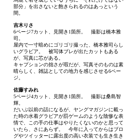
部分」を出さないと飽きられるのはあっという
間。
吉木りさ
6ページ7カット、見開き1箇所。 撮影は橋本雅
司。
屋内で一寸暗めにゴリゴリ撮った、橋本雅司らし
いグラビア。 被写体ブレが出たカットもある
が、写真に芯がある。
キャプションの拙さが瑕だが、写真そのものは素
晴らしく、雑誌としての地力を感じさせる6ペー
ジ。
佐藤すみれ
5ページ4カット、見開き1箇所。 撮影は桑島智
輝。
だいぶ以前の話になるが、ヤングマガジンに載っ
た時の水着グラビアが罰ゲームのような陰惨な表
情で、この手の仕事はやりたくないのかと思って
いたら、さにあらず。 今年に入ってからはブロ
グやツイッターに露出度の高い衣装でも生き生き