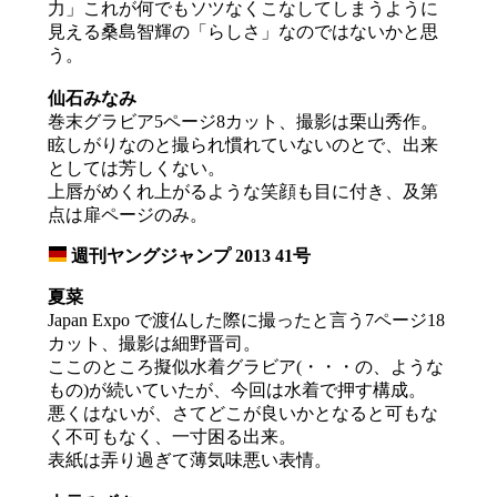
力」これが何でもソツなくこなしてしまうように
見える桑島智輝の「らしさ」なのではないかと思
う。
仙石みなみ
巻末グラビア5ページ8カット、撮影は栗山秀作。
眩しがりなのと撮られ慣れていないのとで、出来
としては芳しくない。
上唇がめくれ上がるような笑顔も目に付き、及第
点は扉ページのみ。
週刊ヤングジャンプ 2013 41号
_
夏菜
Japan Expo で渡仏した際に撮ったと言う7ページ18
カット、撮影は細野晋司。
ここのところ擬似水着グラビア(・・・の、ような
もの)が続いていたが、今回は水着で押す構成。
悪くはないが、さてどこが良いかとなると可もな
く不可もなく、一寸困る出来。
表紙は弄り過ぎて薄気味悪い表情。