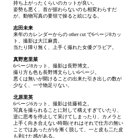
持ち上がったくらいのカットが良い。
姿勢も悪く、首が据わらないのも相変わらすだ
が、動物写真の要領で操ると絵になる。
志田未来
来年のカレンダーからの other cut で6ページ8カッ
ト、撮影は大江麻貴。
当たり障り無く、上手く撮れた女優グラビア。
真野恵里菜
6ページ8カット、撮影は長野博文。
撮り方も色も長野博文らしい6ページ。
悪くは無いが開けることの出来た引き出しの数が
少なく、一寸物足りない。
北原里英
6ページ6カット、撮影は佐藤裕之。
写真を撮られることに対して構えすぎていたり、
逆に思考を停止して呆けてしまったり、カメラと
上手く向き合えない時期(それはそれで仕方の無い
ことではあったが)を漸く脱して、一と皮も二た皮
も剥けた感がある。