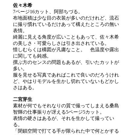
佐々木希
7ページ16カット、阿部ちづる。
布地面積は少な目の衣装が多いのだけれど、流石
に撮り慣れているだけあって構えたところの無い
表情。
綺麗に見える角度が広いこともあって、佐々木希
の美しさ・可愛らしさは引き出されている。
惜しむらくは構図が凡庸なこと。 色温度や露出
に関しても鈍感。
撰ぶ方のセンスの問題もあるが、引いたカットが
多い。
服を見せる写真であればこれで良いのだろうけれ
ど、やはりモデルを生かし切れていないもどかし
さはある。
二宮芽生
素材が何でもそれなりの質で撮ってしまえる桑島
智輝の仕事振りが冴える5ページ5カット。
表情の硬さはあるが、それを生かして撮ってい
る。
「閉鎖空間で打てる手が限られた中で何とかする