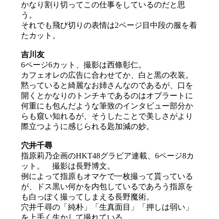
かなり割り切ってこの仕事をしているのだと思
う。
それでも飛び切りの表情は2ページ目中段の服を着
たカット。
吉川友
6ページ6カット、撮影は西條彰仁。
カフェオレの広告に合わせてか、白と黒の衣装。
黙っていると綺麗なお姉さんなのであるが、口を
開くとかなりのトンチキであるのはオブラートに
何重にも包んだような筆致のインタビュー部分か
らも窺い知れるが、そうしたことで美しさがより
際立つように感じられる匙加減の妙。
穴井千尋
指原莉乃企画のHKT48グラビア連載、6ページ8カ
ット。 撮影は長野博文。
例によって指原もオマケで一枚撮って貰っている
が、ドス黒い何かを内包しているであろう指原を
も白っぽく撮ってしまえる長野魔術。
穴井千尋の「純朴」「生真面目」「押しは弱い」
を上手く生かして撮れている。