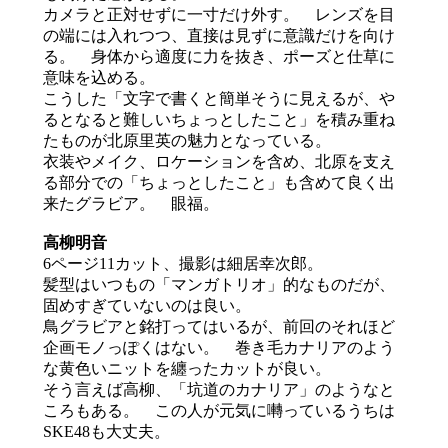
カメラと正対せずに一寸だけ外す。 レンズを目
の端には入れつつ、直接は見ずに意識だけを向け
る。 身体から適度に力を抜き、ポーズと仕草に
意味を込める。
こうした「文字で書くと簡単そうに見えるが、や
るとなると難しいちょっとしたこと」を積み重ね
たものが北原里英の魅力となっている。
衣装やメイク、ロケーションを含め、北原を支え
る部分での「ちょっとしたこと」も含めて良く出
来たグラビア。 眼福。
高柳明音
6ページ11カット、撮影は細居幸次郎。
髪型はいつもの「マンガトリオ」的なものだが、
固めすぎていないのは良い。
鳥グラビアと銘打ってはいるが、前回のそれほど
企画モノっぽくはない。 巻き毛カナリアのよう
な黄色いニットを纏ったカットが良い。
そう言えば高柳、「坑道のカナリア」のようなと
ころもある。 この人が元気に囀っているうちは
SKE48も大丈夫。