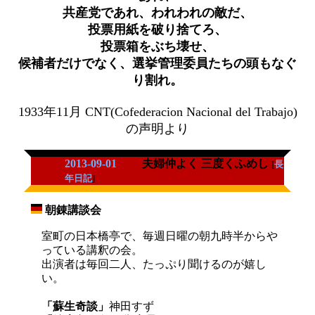
共産党であれ、われわれの敵だ、
投票用紙を破り捨てろ、
投票箱をぶち壊せ、
候補者だけでなく、選挙管理委員たちの頭もなぐ
り割れ。
1933年11月 CNT(Cofederacion Nacional del Trabajo)
の声明より
2013-09-01
夫婦仲よく 三度くふめし
[
長
年日記
]
朝錬講談会
_
室町の日本橋亭で、毎週日曜の朝九時半からや
っている講釈の会。
出演者は毎回二人、たっぷり聞けるのが嬉し
い。
「蘇生奇談」
神田すず