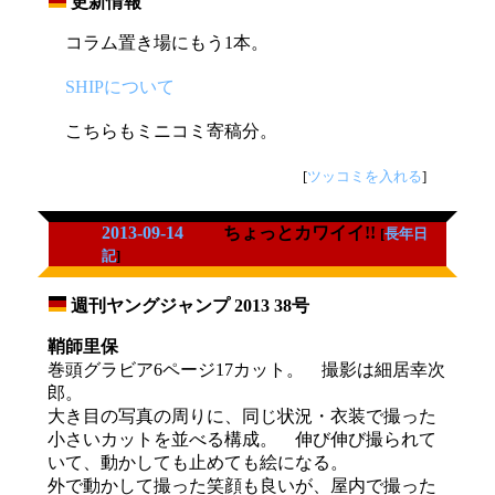
更新情報
_
コラム置き場にもう1本。
SHIPについて
こちらもミニコミ寄稿分。
[
ツッコミを入れる
]
2013-09-14
ちょっとカワイイ!!
[
長年日
記
]
週刊ヤングジャンプ 2013 38号
_
鞘師里保
巻頭グラビア6ページ17カット。 撮影は細居幸次
郎。
大き目の写真の周りに、同じ状況・衣装で撮った
小さいカットを並べる構成。 伸び伸び撮られて
いて、動かしても止めても絵になる。
外で動かして撮った笑顔も良いが、屋内で撮った