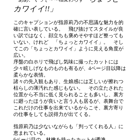
カワイイ!!」
このキャプションが指原莉乃の不思議な魅力を的
確に言い表している。 飛び抜けてスタイルが良
い訳ではなく、顔立ちも褒めそやすほど整っても
いない、けれど 「ちょっとカワイイ」。 そし
てこの「ちょっとカワイイ」ように見える角度が
広い。
序盤の白ホリで飛ばし気味に撮ったカットには
少々眩しげなものものも有るが、4ページ目以降は
柔らかな表情。
諸々の先入観もあり、生娘感には乏しいが擦れつ
枯らしの薄汚れた感じもない。 その立たされた
位置から不当に低く見られることも多いし、裏方
に廻ったほうが良いと言う人も居るが、表舞台で
これだけの仕事を出来ているからこそ、裏方寄り
の仕事をしても説得力が出てくる。
指原莉乃は少ないながらも「判ってくれる人」に
恵まれている。
6ページ目の、林檎を持ったカットが秀逸。