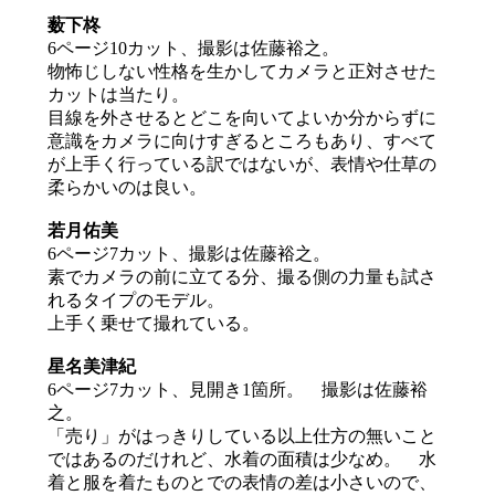
薮下柊
6ページ10カット、撮影は佐藤裕之。
物怖じしない性格を生かしてカメラと正対させた
カットは当たり。
目線を外させるとどこを向いてよいか分からずに
意識をカメラに向けすぎるところもあり、すべて
が上手く行っている訳ではないが、表情や仕草の
柔らかいのは良い。
若月佑美
6ページ7カット、撮影は佐藤裕之。
素でカメラの前に立てる分、撮る側の力量も試さ
れるタイプのモデル。
上手く乗せて撮れている。
星名美津紀
6ページ7カット、見開き1箇所。 撮影は佐藤裕
之。
「売り」がはっきりしている以上仕方の無いこと
ではあるのだけれど、水着の面積は少なめ。 水
着と服を着たものとでの表情の差は小さいので、