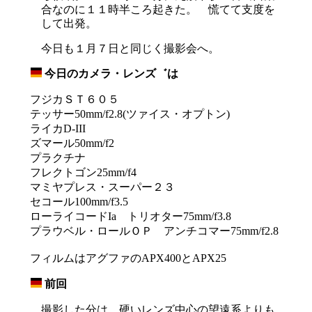
合なのに１１時半ころ起きた。 慌てて支度を
して出発。
今日も１月７日と同じく撮影会へ。
今日のカメラ・レンズ゛は
_
フジカＳＴ６０５
テッサー50mm/f2.8(ツァイス・オプトン)
ライカD-III
ズマール50mm/f2
プラクチナ
フレクトゴン25mm/f4
マミヤプレス・スーパー２３
セコール100mm/f3.5
ローライコードIa トリオター75mm/f3.8
プラウベル・ロールＯＰ アンチコマー75mm/f2.8
フィルムはアグファのAPX400とAPX25
前回
_
撮影した分は、硬いレンズ中心の望遠系よりも