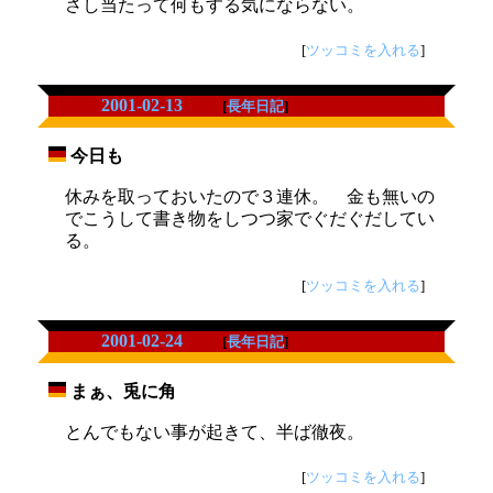
さし当たって何もする気にならない。
[
ツッコミを入れる
]
2001-02-13
[
長年日記
]
今日も
_
休みを取っておいたので３連休。 金も無いの
でこうして書き物をしつつ家でぐだぐだしてい
る。
[
ツッコミを入れる
]
2001-02-24
[
長年日記
]
まぁ、兎に角
_
とんでもない事が起きて、半ば徹夜。
[
ツッコミを入れる
]