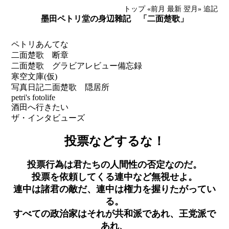
トップ
«前月
最新
翌月»
追記
墨田ペトリ堂の身辺雜記 「二面楚歌」
ペトリあんてな
二面楚歌 断章
二面楚歌 グラビアレビュー備忘録
寒空文庫(仮)
写真日記
二面楚歌 隠居所
petri's fotolife
酒田へ行きたい
ザ・インタビューズ
投票などするな！
投票行為は君たちの人間性の否定なのだ。
投票を依頼してくる連中など無視せよ。
連中は諸君の敵だ、連中は権力を握りたがってい
る。
すべての政治家はそれが共和派であれ、王党派で
あれ、