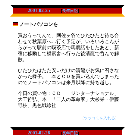
2001-02-25
[
長年日記
]
ノートパソコンを
_
買おうってんで、阿佐ヶ谷でひたひたと待ち合
わせて秋葉原へ…行く予定が、いろいろこんが
らがって駅前の喫茶店で馬鹿話をしたあと、新
宿に移動して模索舎へ行った後清龍で呑んで解
散。
ひたひたはただ安いだけの清龍がお気に召さな
かった様子。 本とＣＤを買い込んでしまった
のでノートパソコンは来月以降に持ち越し。
今日の買い物：ＣＤ 「ジンターナショナル」
大工哲弘、本 「二人の革命家」大杉栄・伊藤
野枝、黒色戦線社
[
ツッコミを入れる
]
2001-02-26
[
長年日記
]