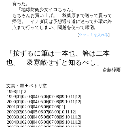
有った。
「地球防衛少女イコちゃん」
もちろんお買い上げ。 秋葉原まで送って貰って
帰宅。 イナダ氏は予想通り道に迷って外環の終
点まで行ってしまい、関越を使って帰宅。
[
ツッコミを入れる
]
「按ずるに筆は一本也、箸は二本
也。 衆寡敵せずと知るべし」
斎藤緑雨
文責：墨田ペトリ堂
1998|
11
|
12
|
1999|
01
|
02
|
03
|
04
|
05
|
06
|
07
|
08
|
09
|
10
|
11
|
12
|
2000|
01
|
02
|
03
|
04
|
05
|
06
|
07
|
08
|
09
|
10
|
11
|
12
|
2001|
01
|
02
|
03
|
04
|
05
|
06
|
07
|
08
|
11
|
2002|
02
|
03
|
04
|
05
|
06
|
07
|
08
|
09
|
10
|
11
|
12
|
2003|
01
|
02
|
03
|
04
|
05
|
06
|
07
|
08
|
09
|
10
|
11
|
12
|
2004|
01
|
02
|
03
|
04
|
05
|
06
|
07
|
08
|
09
|
10
|
11
|
12
|