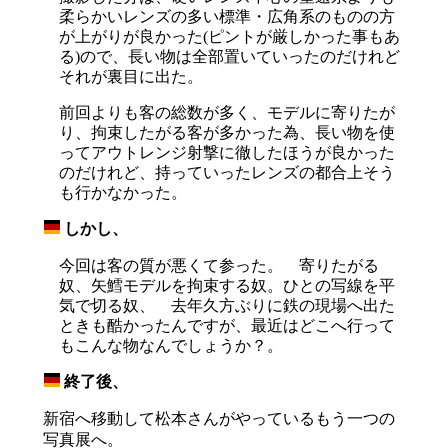
柔らかいレンズの多い標準・広角系のものの方
が上がりが良かった(ピントが厳しかった事もあ
る)ので、長い物は全部置いていったのだけれど
それが裏目に出た。
前回よりも客の総数が多く、モデルに寄りたが
り、拘束したがる客が多かった為、長い物を使
ってアウトレンジ射撃に徹したほうが良かった
のだけれど、持っていったレンズの都合上そう
も行かなかった。
しかし、
_
今回は客の質が悪くて参った。 寄りたがる
奴、矢鱈モデルを拘束する奴。ひとの写線を平
気で切る奴、 去年久方ぶりに鉄の現場へ出た
ときも酷かったんですが、最近はどこへ行って
もこんな物なんでしょうか？。
終了後、
_
新宿へ移動して松本さんがやっているもう一つの
写真展へ。