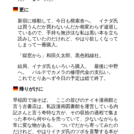
更に
_
新宿に移動して、今日も模索舎へ。 イナダ氏
は買うんだか買わないんだか相変わらず逡巡し
ているので、手持ち無沙汰な私は黒い本を立ち
読みしていたのだけれど、やはり欲しくなって
しまって一冊購入。
「獄窓から」和田久太郎、黒色戦線社。
結局、イナダ氏もいろいろ購入。 最後に中野
へ。 パルテでカメラの修理代金の支払い。
これでとりあへず今日の予定は総て終了。
帰りがけに
_
早稲田で油そば。 ここの並びのナイキ漫画館と
言う古書店は、私設漫画図書館を運営している内
記さんと言う奇特な方が、その収拾の過程で集ま
った本やら何やらを売っていて、少ないながらも
常に変な物がある。 ついでだから寄ってみたの
だけれど、やはりイナダ氏のツボを直撃する本が