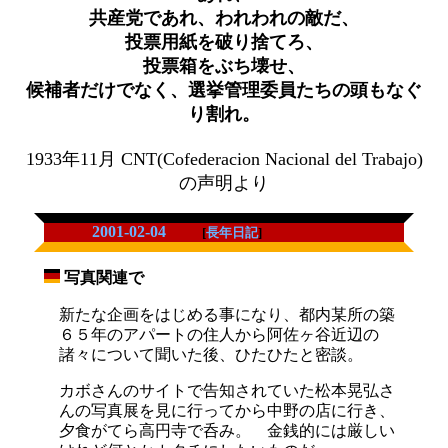
共産党であれ、われわれの敵だ、
投票用紙を破り捨てろ、
投票箱をぶち壊せ、
候補者だけでなく、選挙管理委員たちの頭もなぐ
り割れ。
1933年11月 CNT(Cofederacion Nacional del Trabajo)
の声明より
2001-02-04
[
長年日記
]
写真関連で
_
新たな企画をはじめる事になり、都内某所の築
６５年のアパートの住人から阿佐ヶ谷近辺の
諸々について聞いた後、ひたひたと密談。
カボさんのサイトで告知されていた松本晃弘さ
んの写真展を見に行ってから中野の店に行き、
夕食がてら高円寺で呑み。 金銭的には厳しい