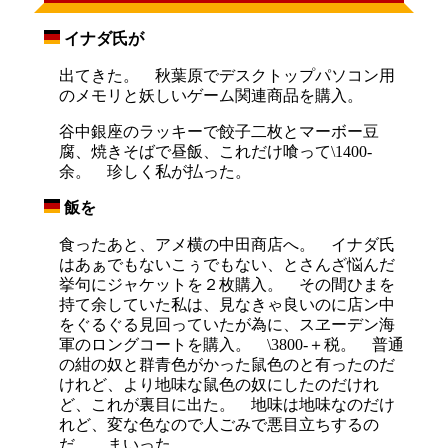
イナダ氏が
_
出てきた。 秋葉原でデスクトップパソコン用
のメモリと妖しいゲーム関連商品を購入。
谷中銀座のラッキーで餃子二枚とマーボー豆
腐、焼きそばで昼飯、これだけ喰って\1400-
余。 珍しく私が払った。
飯を
_
食ったあと、アメ横の中田商店へ。 イナダ氏
はあぁでもないこぅでもない、とさんざ悩んだ
挙句にジャケットを２枚購入。 その間ひまを
持て余していた私は、見なきゃ良いのに店ン中
をぐるぐる見回っていたが為に、スヱーデン海
軍のロングコートを購入。 \3800-＋税。 普通
の紺の奴と群青色がかった鼠色のと有ったのだ
けれど、より地味な鼠色の奴にしたのだけれ
ど、これが裏目に出た。 地味は地味なのだけ
れど、変な色なので人ごみで悪目立ちするの
だ。 まいった。