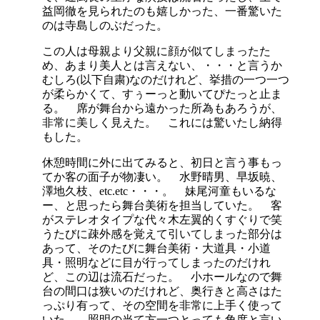
益岡徹を見られたのも嬉しかった、一番驚いた
のは寺島しのぶだった。
この人は母親より父親に顔が似てしまったた
め、あまり美人とは言えない、・・・と言うか
むしろ(以下自粛)なのだけれど、挙措の一つ一つ
が柔らかくて、すぅーっと動いてぴたっと止ま
る。 席が舞台から遠かった所為もあろうが、
非常に美しく見えた。 これには驚いたし納得
もした。
休憩時間に外に出てみると、初日と言う事もっ
てか客の面子が物凄い。 水野晴男、早坂暁、
澤地久枝、etc.etc・・・。 妹尾河童もいるな
ー、と思ったら舞台美術を担当していた。 客
がステレオタイプな代々木左翼的くすぐりで笑
うたびに疎外感を覚えて引いてしまった部分は
あって、そのたびに舞台美術・大道具・小道
具・照明などに目が行ってしまったのだけれ
ど、この辺は流石だった。 小ホールなので舞
台の間口は狭いのだけれど、奥行きと高さはた
っぷり有って、その空間を非常に上手く使って
いた。 照明の当て方一つとっても角度と言い