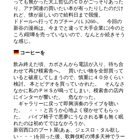
っても無かった大工哲弘のＣＤがごっそりあった
り、アナ関連の買いたい本が有ったりしたのだけ
れど、懐が寂しいので給料日まで我慢。
ドドールへ行ってカプチーノ(Ｌ)\260-。 今回の
新谷の漫画は、今までと違って大手企業に(今のと
ころ)喧嘩を売っていないので、なんとか続きそう
な感じ。
コーヒーを
_
飲み終えた頃、カボさんから電話が入り、待ち合
わせて再び模索舎へ。 買いたい物を全部買って
いると破産してしまうので、慎重に４０分くらい
検討。 本とビデオを買っていかれた。 そんなさ
なかに私のＰＨＳが鳴ってしまい、模索舎の店内
にインターが響いた。 危なかった。
ギャラリーに戻って即興演奏のライブを聴い
た。 ・・・と言うか心地よく寝かせてもらっ
た。 パイプ椅子で悪夢にうなされる事も無く眠
れたのは初めてではなかろうか。
新宿西口のブート屋(あぁ、ジェスロ・タル欲し
い・・・)を回った後、歌舞伎町の博多天神でラー