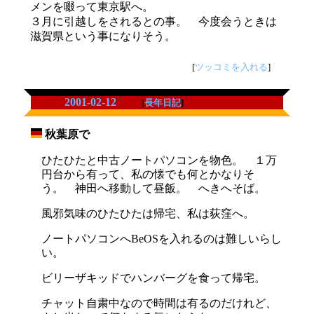
メンを啜って東京駅へ。
３月に引越しをされるとの事。 今度会うときは
滋賀県という事になりそう。
[
ツッコミを入れる
]
2001-02-12
[
長年日記
]
秋葉原で
_
ひたひたと中古ノートパソコンを物色。 １万
円台から有って、私の懐でも何とかなりそ
う。 神田へ移動して昼飯。 へきへそば。
風邪気味のひたひたは帰宅、私は荻窪へ。
ノートパソコンへBeOSを入れるのは難しいらし
い。
ビリーザキッドでハンバーグを食って帰宅。
チャット自粛中なので時間は有るのだけれど、