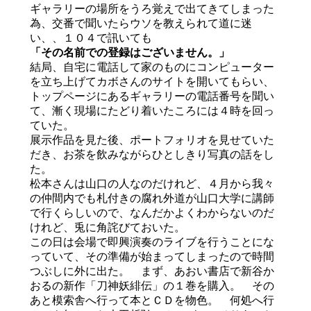
ギャラリーの場所をうろ覚えで出てきてしまった
為、交番で聞いたらウソを教えられて道に迷
い、、１０４で訊いても
「その名前での登録はございません。」
結局、自宅に電話して家のものにコンピューター
を立ち上げてカボさんのサイトを開いてもらい、
トップページにあるギャラリーの電話番号を聞い
て、漸く現場にたどり着いたころには４時を回っ
ていた。
展示作品を見た後、ポートフォリオを見せていた
だき、お茶を飲みながらひとしきり写真の話をし
た。
松本さんは山口の人なのだけれど、４月から我々
の仲間内でも札付きの腐れ外道が山口大学に講師
で行くらしいので、なんだかよくわからないのだ
けれど、兎に角詫びておいた。
この日は会場で即興演奏のライブを行うことにな
っていて、その準備が始まってしまったので時間
つぶしに外に出た。 まず、あおい書店で新谷か
おるの新作「刀神妖緋伝」の１巻を購入。 その
あと模索舎へ行って本とＣＤを物色。 何処へ行