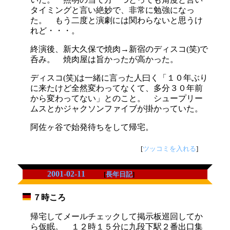
タイミングと言い絶妙で、非常に勉強になっ
た。 もう二度と演劇には関わらないと思うけ
れど・・・。
終演後、新大久保で焼肉→新宿のディスコ(笑)で
呑み。 焼肉屋は旨かったが高かった。
ディスコ(笑)は一緒に言った人曰く「１０年ぶり
に来たけど全然変わってなくて、多分３０年前
から変わってない」とのこと。 シュープリー
ムスとかジャクソンファイブが掛かっていた。
阿佐ヶ谷で始発待ちをして帰宅。
[
ツッコミを入れる
]
2001-02-11
[
長年日記
]
７時ころ
_
帰宅してメールチェックして掲示板巡回してか
ら仮眠。 １２時１５分に九段下駅２番出口集