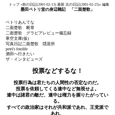
トップ
«前の日記(2001-02-13)
最新
次の日記(2001-02-25)»
編集
墨田ペトリ堂の身辺雜記 「二面楚歌」
ペトリあんてな
二面楚歌 断章
二面楚歌 グラビアレビュー備忘録
寒空文庫(仮)
写真日記
二面楚歌 隠居所
petri's fotolife
酒田へ行きたい
ザ・インタビューズ
投票などするな！
投票行為は君たちの人間性の否定なのだ。
投票を依頼してくる連中など無視せよ。
連中は諸君の敵だ、連中は権力を握りたがってい
る。
すべての政治家はそれが共和派であれ、王党派で
あれ、