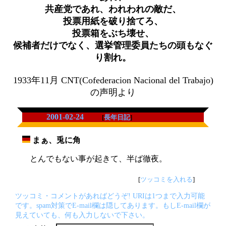
共産党であれ、われわれの敵だ、
投票用紙を破り捨てろ、
投票箱をぶち壊せ、
候補者だけでなく、選挙管理委員たちの頭もなぐ
り割れ。
1933年11月 CNT(Cofederacion Nacional del Trabajo)
の声明より
2001-02-24
[
長年日記
]
まぁ、兎に角
_
とんでもない事が起きて、半ば徹夜。
[
ツッコミを入れる
]
ツッコミ・コメントがあればどうぞ! URIは1つまで入力可能
です。spam対策でE-mail欄は隠してあります。もしE-mail欄が
見えていても、何も入力しないで下さい。