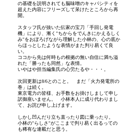
の基礎を説明されても脳味噌のキャパシティを
超えた内容にフリーズして呆けたところから再
開。
スタッフ氏が抜いた伝家の宝刀「手回し発電
機」により、漸く"ちからをでんきにかえるしく
み"をおぼろげながら理解した小林の、心の底か
らほっとしたような表情がまた判り易くて良
い。
ココから先は何時もの根拠の無い自信に満ち溢
れた「勝ったも同然」な表情。
いやはや担当編集氏の心労たるや・・・。
次回更新は8/6とのこと。 まだ「火力発電所の
巻」は続く。
東京電力の皆様、お手数をお掛けしまして申し
訳御座いません。 小林本人に成り代わりまし
て、お詫び申し上げます。
しかし凹んだり立ち直ったり図に乗ったり。
小林の"らしさ"がここまで判り易く出るっての
も稀有な連載だと思う。