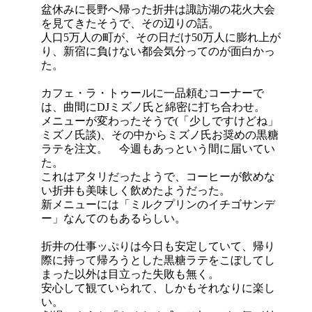
盆休みに長野へ帰った折井は諏訪湖の花火大会
を見てきたそうで、その辺りの話。
人口5万人の町が、その日だけ50万人に膨れ上が
り、新宿に負けない都会気分ってのが面白かっ
た。
カフェ・ラ・トゥールに一品頼むコーナーで
は、曲間にDJミズノ氏と綿密に打ち合わせ。
メニューが変わったそうで(「少しですけどね」
ミズノ氏談)、その中からミズノ氏お奨めの黒糖
ラテを注文。 今週もあっという間に届いてい
た。
これはアタリだったようで、コーヒーが飲めな
い折井も美味しく飲めたようだった。
新メニューには「ミルクプリンのイチゴサンデ
ー」なんてのもあるらしい。
折井の仕事ッぷりは今日も安定していて、帰り
際に持って帰ろうとした黒糖ラテをこぼしてし
まった以外は目立った失敗も無く。
安心して観ていられて、しかもそれなりに楽し
い。