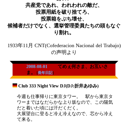
共産党であれ、われわれの敵だ、
投票用紙を破り捨てろ、
投票箱をぶち壊せ、
候補者だけでなく、選挙管理委員たちの頭もなぐ
り割れ。
1933年11月 CNT(Cofederacion Nacional del Trabajo)
の声明より
2008-08-01
てめぇ何さま、お互いさ
ま。
[
長年日記
]
Club 333 Night View DJ(DJ:折井あゆみ)
_
今週も仕事帰りに東京タワー。 駅から東京タ
ワーまではなだらかな上り坂なので、この陽気
だと着いた頃には汗だくだく。
大展望台に登ると冷え冷えなので、芯から冷え
て来る。