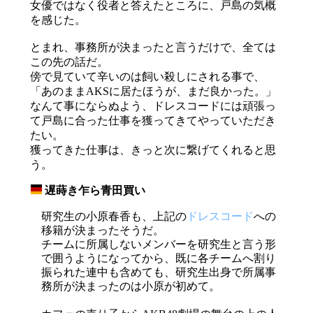
女優ではなく役者と答えたところに、戸島の気概
を感じた。
とまれ、事務所が決まったと言うだけで、全ては
この先の話だ。
傍で見ていて辛いのは飼い殺しにされる事で、
「あのままAKSに居たほうが、まだ良かった。」
なんて事にならぬよう、ドレスコードには頑張っ
て戸島に合った仕事を獲ってきてやっていただき
たい。
獲ってきた仕事は、きっと次に繋げてくれると思
う。
遅蒔き乍ら青田買い
_
研究生の小原春香も、上記の
ドレスコード
への
移籍が決まったそうだ。
チームに所属しないメンバーを研究生と言う形
で囲うようになってから、既に各チームへ割り
振られた連中も含めても、研究生出身で所属事
務所が決まったのは小原が初めて。