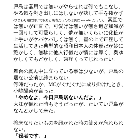
戸島は器用では無いがやらせれば何でもこなし、
やる気を剥き出しにはしないが決して手を抜かず
、素直で
(ひまわり組に於いて板野と裏表だったのは実に sarcastic だった)
は無いが正直で、可愛げは無いが無さ過ぎ加減が
一回りして可愛らしく、夢が無いくらいに化粧が
上手いがケバケバしくは無く、畳の上で正座して
生活してきた典型的な昭和日本人の体形だが妙に
艶かしく、無駄に他人行儀だが情には厚く、奥ゆ
かしくてもどかしく、歯痒くってじれったい。
舞台の真ん中に立っている事は少ないが、戸島の
居ない公演は締まらない。
何時だったか、MCがぐだぐだに成り掛けたとき、
小嶋陽菜が言った。
「やめなよ、今日戸島居ないんだよ。」
大江が倒れた時もそうだったが、たいてい戸島が
なんとかして来た。
将来なりたいものを訊かれた時の答えが忘れられ
ない。
「役者です。」