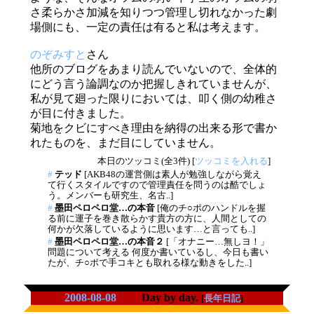
さ柔らかさ加減を知りつつ管理し切れなかった劇
場側にも、一定の責任は有ると私は考えます。
のぞみすと
さん
他所のブログをあまり読んでいないので、全体的
にどう言う論調なのか把握しきれていませんが、
私が見て廻った限りにおいては、叩く側の幼稚さ
が目に付きました。
菊地をクビにすべき理由を納得の出来る形で書か
れたものを、まだ目にしていません。
本日のツッコミ(全3件) [
ツッコミを入れる
]
#
テッド
[AKB48の運営側は素人が勉強しながら覚え
て行くスタイルですので管理責任を問うのは酷でしょ
う。メンバーも研究生、名古..]
#
墨田ペロペロ堂…の本音
[俺のチ○ポのハンドルを握
る前に運子を巻き散らかす貴方の方に、人間としての
何かが欠落しているように思います…と言っても..]
#
墨田ペロペロ堂…の本音２
[「オナニー…無しヨ！」
問題について考える 何度か書いているし、今日も書い
たが、チ○ポで手コキとも取れる様な動きをした..]
2008-08-08
Day by day.
[
長年日記
]