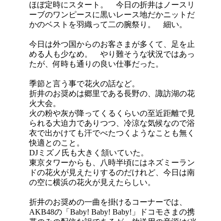
ほぼ定時にスタート。 今日の折井はノースリ
ーブのワンピースに黒いレース地だかニットだ
かのベストを羽織って二の腕祭り。 細い。
今日は外つ国からのお客さまが多くて、足を止
める人も少なめ。 やり難そうな状況ではあっ
たが、何時も通りの良い仕事だった。
季節と言う事で花火の話など。
折井のお奨めは郷里である長野の、諏訪湖の花
火大会。
火の粉や灰が降ってくるくらいの至近距離で見
られる大迫力でありつつ、冷涼な気候なので浴
衣で出かけても汗でべたつくようなことも無く
快適とのこと。
DJミズノ氏も大きく頷いていた。
東京タワーからも、八時半頃にはネズミーラン
ドの花火が見えたりするのだけれど、今日は南
の空に横浜の花火が見えたらしい。
折井のお奨めの一曲を掛けるコーナーでは、
AKB48の「Baby! Baby! Baby!」ドコモさまの携