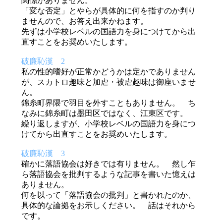
関係がありません。
「変な否定」とやらが具体的に何を指すのか判り
ませんので、お答え出来かねます。
先ずは小学校レベルの国語力を身につけてから出
直すことをお奨めいたします。
破廉恥漢 2
私の性的嗜好が正常かどうかは定かでありません
が、スカトロ趣味と加虐・被虐趣味は御座いませ
ん。
錦糸町界隈で羽目を外すこともありません。 ち
なみに錦糸町は墨田区ではなく、江東区です。
繰り返しますが、小学校レベルの国語力を身につ
けてから出直すことをお奨めいたします。
破廉恥漢 3
確かに落語協会は好きでは有りません。 然し乍
ら落語協会を批判するような記事を書いた憶えは
ありません。
何を以って「落語協会の批判」と書かれたのか、
具体的な論拠をお示しください。 話はそれから
です。