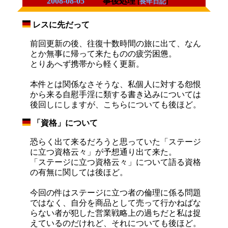
2008-08-05
事後処理
[
長年日記
]
レスに先だって
_
前回更新の後、往復十数時間の旅に出て、なん
とか無事に帰って来たものの疲労困憊。
とりあへず携帯から軽く更新。
本件とは関係なさそうな、私個人に対する怨恨
から来る自慰手淫に類する書き込みについては
後回しにしますが、こちらについても後ほど。
「資格」について
_
恐らく出て来るだろうと思っていた「ステージ
に立つ資格云々」が予想通り出て来た。
「ステージに立つ資格云々」について語る資格
の有無に関しては後ほど。
今回の件はステージに立つ者の倫理に係る問題
ではなく、自分を商品として売って行かねばな
らない者が犯した営業戦略上の過ちだと私は捉
えているのだけれど、それについても後ほど。