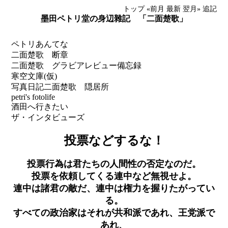
トップ
«前月
最新
翌月»
追記
墨田ペトリ堂の身辺雜記 「二面楚歌」
ペトリあんてな
二面楚歌 断章
二面楚歌 グラビアレビュー備忘録
寒空文庫(仮)
写真日記
二面楚歌 隠居所
petri's fotolife
酒田へ行きたい
ザ・インタビューズ
投票などするな！
投票行為は君たちの人間性の否定なのだ。
投票を依頼してくる連中など無視せよ。
連中は諸君の敵だ、連中は権力を握りたがってい
る。
すべての政治家はそれが共和派であれ、王党派で
あれ、