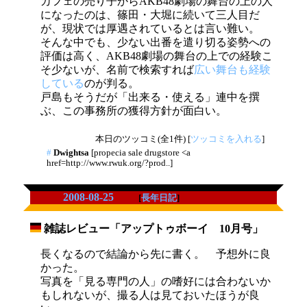
カフェの売り子からAKB48劇場の舞台の上の人
になったのは、篠田・大堀に続いて三人目だ
が、現状では厚遇されているとは言い難い。
そんな中でも、少ない出番を遣り切る姿勢への
評価は高く、AKB48劇場の舞台の上での経験こ
そ少ないが、名前で検索すれば
広い舞台も経験
している
のが判る。
戸島もそうだが「出来る・使える」連中を撰
ぶ、この事務所の獲得方針が面白い。
本日のツッコミ(全1件) [
ツッコミを入れる
]
#
Dwightsa
[propecia sale drugstore <a
href=http://www.rwuk.org/?prod..]
2008-08-25
[
長年日記
]
雑誌レビュー「アップトゥボーイ 10月号」
_
長くなるので結論から先に書く。 予想外に良
かった。
写真を「見る専門の人」の嗜好には合わないか
もしれないが、撮る人は見ておいたほうが良