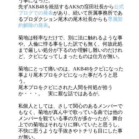
う事になった。
先ずAKB48を統括するAKSの窪田社長から
公式
ブログでの発表
があり、続いて所属事務所であ
るプロダクション尾木の尾木社長からも
専属契
約解除の発表
。
菊地は軽率なだけで、別に法に触れるような事
や、人倫に悖る事をした訳でも無く、何故此処
まで厳しい処分が下るのか理解し難いのだけれ
ど、クビになってしまったものは仕方が無い。
菊地にとって痛いのは、AKB48をクビになった
事より尾木プロをクビになった事だろうと思
う。
尾木プロをクビにされた人間を何処が拾う
か・・・。 実に厭な話ではあるが。
私個人としては、さして関心のあるメンバーで
もなく、菊地が真ん中で歌っている曲では他の
メンバーを観ている事の方が多かったが、舞台
上での菊地はそれなりに輝いていたと思うし、
不快に思うような手抜きやトチリも目にした事
が無い。