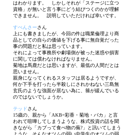
はわかります。 しかしそれが「ステージに立つ
資格」が無いと言う事にどう結びつくのかが理解
できません。 説明していただければ幸いです。
すぺんさー
さん
上にも書きましたが、今回の件は職業倫理より商
品としての自らの価値を下げる事に無自覚だった
事の問題だと私は思っています。
それによって事務所や劇場側が被った迷惑や損害
に関しては償わなければなりません。
菊地は馬鹿だとは思いますが、最低の人間だとは
思いません。
親身になってくれるスタッフは居るようですが、
何か下手を打ったら半殺しにされかねない三島無
玄氏のような強面が居ない為に、箍が緩んでいる
のではないでしょうか。
テッド
さん
15歳の、親から「AKB=彩香・菊地・バカ」と言
われて喧嘩してしまうような、株式投資の話を聞
きながら「カブって食べ物の蕪?」と訊いてしまう
ような、そんなオツムの弱い中学生のオツムの弱