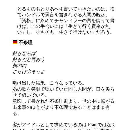
とるものもとりあへず書いておきたいのは、捨
てハンドルで罵言を書きなぐる人間の醜さ。
「資格」に絡めてチャンドラーの言を借りて書
けば、この手合いには「生きて行く資格が無
い」し、そもそも「生きて行けない」だろう。
不条理
_
好きならば
好きだと言おう
胸の内
さらけ出そうよ
曝け出した結果、こうなっている。
あの歌を笑顔で聴いていた同じ人間が、口を尖ら
せて騒いでいる。
意図して書かれた不条理劇より、世の中に転がる
出来事のほうがより不条理であることはまま有
る。
客がアイドルとして求めているのは Frau ではなく