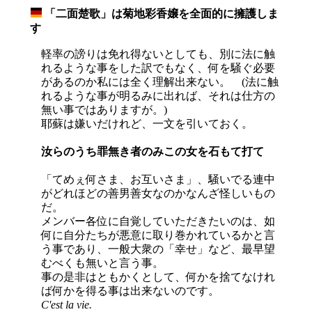
「二面楚歌」は菊地彩香嬢を全面的に擁護しま
_
す
軽率の謗りは免れ得ないとしても、別に法に触
れるような事をした訳でもなく、何を騒ぐ必要
があるのか私には全く理解出来ない。 (法に触
れるような事が明るみに出れば、それは仕方の
無い事ではありますが。)
耶蘇は嫌いだけれど、一文を引いておく。
汝らのうち罪無き者のみこの女を石もて打て
「てめぇ何さま、お互いさま」、騒いでる連中
がどれほどの善男善女なのかなんざ怪しいもの
だ。
メンバー各位に自覚していただきたいのは、如
何に自分たちが悪意に取り巻かれているかと言
う事であり、一般大衆の「幸せ」など、最早望
むべくも無いと言う事。
事の是非はともかくとして、何かを捨てなけれ
ば何かを得る事は出来ないのです。
C'est la vie.