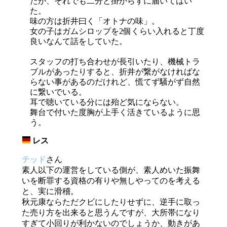
たが、それでも二分と掛からずに届いてはい
た。
味の方は折井曰く「オトナの味」。
女の子はガムシロップを2個くらい入れると丁度
良いなんて話をしていた。
スタッフの打ち合わせが長引いたり、機械トラ
ブルがあったりすると、折井が繋がなければな
らない事があるのだけれど、慌てず騒がず自然
に繋いでいる。
耳で聴いている分には殆ど気にならない。
舞台で付いた度胸が上手く活きているように思
う。
レス
_
テッド
さん
素人以下の運営をしている側が、素人めいた振舞
いを断罪する資格の有りや無しやってのを考える
と、実に滑稽。
秋元康ならただクビにしたりせずに、逆手に取っ
た売り方を出来ると思うんですが、大所帯になり
すぎて小回りが利かないのでしょうか、動きがあ