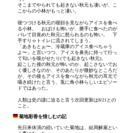
そこまでやられても起きない秋元も凄いが、こ
こからの小林がもっと凄い。
寝つづける秋元の寝顔を見ながらアイスを食べ
る小林。 おばけも怖いが、勝手に食べたのが
バレて目覚めた秋元に怒られるのも怖い。 下
手すりゃトイレに流されてしまう。
「あきもとぉ〜、冷蔵庫のアイス食べちゃう
よ〜」と言いつつ、アイスを鼻先に持って行っ
て匂いを嗅がせたり(でも起きない秋元)。
起こした後の秋元が怖いのか、起こさないでお
く優しさなのか、そのあたりが微妙なところだ
が、その後もアイスを食べながら秋元の耳元で
囁き続けたと言う、兎に角小林らしいエピソー
ドではあった。
人類は史の謎に迫ると言う次回更新は8/21との
こと。
菊地彩香を惜しむの記
_
先日来休演の続いていた菊地は、結局解雇とい