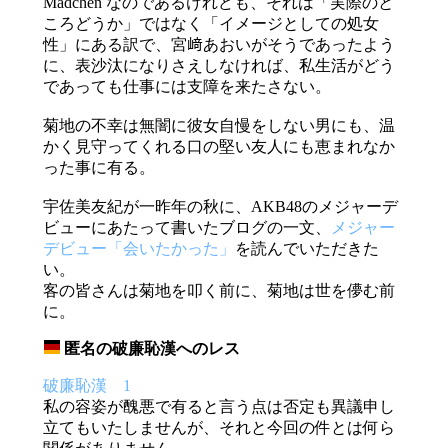
Madchen なのであるけれども、それは「実際のと
ころどうか」ではなく「イメージとしての処女
性」にある訳で、宮﨑あおいがそうであったよう
に、表沙汰になりさえしなければ、私生活がどう
であっても仕事には支障を来たさない。
菊地の不幸は無闇に彼女自慢をしない男にも、温
かく見守ってくれる口の堅い友人にも恵まれなか
った事に有る。
宇佐美友紀が一昨年の秋に、AKB48のメジャーデ
ビューにあたって書いたブログの一文、
メジャー
デビュー「会いたかった」
を読んでいただきた
い。
客の皆さんは菊地を叩く前に、菊地は世を儚む前
に。
匿名の破廉恥漢へのレス
_
破廉恥漢 1
私の容姿が醜悪で有ると言う点は否定も異議申し
立てもいたしませんが、それと今回の件とは何ら