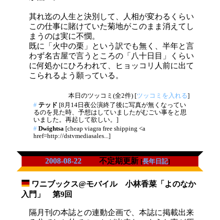
其れ迄の人生と決別して、人相が変わるくらい
この仕事に賭けていた菊地がこのまま消えてし
まうのは実に不憫。
既に「火中の栗」という訳でも無く、半年と言
わず名古屋で言うところの「八十日目」くらい
に何処かにひろわれて、ヒョッコリ人前に出て
こられるよう願っている。
本日のツッコミ(全2件) [
ツッコミを入れる
]
#
テッド
[8月14日夜公演終了後に写真が無くなってい
るのを見た時、予想はしていましたがむごい事をと思
いました。再起して欲しい。]
#
Dwightsa
[cheap viagra free shipping <a
href=http://dstvmediasales...]
2008-08-22
不定期更新
[
長年日記
]
ワニブックス@モバイル 小林香菜「よのなか
_
入門」 第9回
隔月刊の本誌との連動企画で、本誌に掲載出来