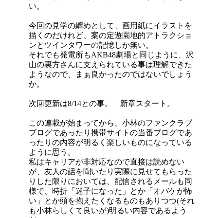
い。
今回の見学の纏めとして、画用紙にイラストを
描くのだけれど、案の定遊園地的アトラクショ
ンとツインタワーの記憶しか無い。
それでも発電所もAKB48劇場と同じように、沢
山の裏方さんに支えられている事は理解できた
ようなので、まぁ良かったのではないでしょう
か。
次回更新は8/14との事。 新章スタート。
この連載が始まってから、小林のファンクラブ
ブログであったり携帯サイトの当番ブログであ
ったりの内容が明るく楽しいものになっている
ように思う。
私はキャリアが非対応なので直接は読めない
が、友人の話を聞いたり実際に見せてもらった
りした限りにおいては、配信されるメールも同
様で、時折「迷子になった」とか「オバケが怖
い」とか頭を抱えたくなるものもありつつ(それ
も小林らしくて良いが)明るい内容であるよう