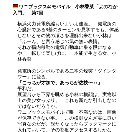
ワニブックス@モバイル 小林香菜「よのなか
_
入門」 第7回
横浜火力発電所編もいよいよ佳境。 発電所の
心臓部である8基のタービンを見学するも、体感
しないとその物の凄さを理解出来ない小林は
「ふーん」と言う感じの気の無い表情。
それが構内移動の電気自動車に乗る段になる
や、一転して楽しげに。 本能で生きる女、小
林香菜
発電所のシンボルである二本の煙突「ツインタ
ワー」に登る。
「こっちが才加で、あっちが佐枝〜♪♪」
平和だ。
展望台から下界を眺める小林の横顔は、実物以
上の美少女っぷり。 これも新たな引出しなの
ではないだろうか。
ワニブックスモバイルで唯一不満なのは、画像
が保存できない事。 この横顔なんざ実に良い
写真なのだが、観たくなったらブックマークに
入れておいて、その都度アクセスするしかな