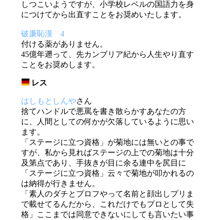
しつこいようですが、小学校レベルの国語力を身
につけてから出直すことをお奨めいたします。
破廉恥漢 4
付ける薬がありません。
45億年遡って、先カンブリア紀から人生やり直す
ことをお奨めします。
レス
_
はしもとしんや
さん
捨てハンドルで悪罵を書き散らかすあなたの方
に、人間としての何かが欠落しているように思い
ます。
「ステージに立つ資格」が菊地には無いとの事で
すが、私から見ればステージの上での菊地は十分
及第点であり、手抜きが目に余る連中を尻目に
「ステージに立つ資格」云々で菊地が叩かれるの
は納得が行きません。
「素人のダチとプロフやって名前と顔出しプリま
で載せてるんだから、これだけでもプロとして失
格」ここまでは同意できないにしても言いたい事