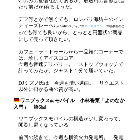
帯のみの配信な訳であるが、放送用の音源は(当
たり前だが)有るようだ。
デフ何とかで無くても、ロンパリ海坊主のイン
ディーズレーベル
(※AKBペディアの
ダイキサウンド
の項参照のこ
でも何でも良いから、とっとと円盤状の商品
と)
にして売って頂きたい。
カフェ・ラ・トゥールから一品頼むコーナーで
は、珍しくアイスココア。
今週も音速デリバリー。 ストップウォッチで
計ってみたが、ジャスト１分で届いていた。
DJミズノ氏は、今週も渋い選曲。 リクエスト
以外に掛かる曲の質が高い。
ワニブックス@モバイル 小林香菜「よのなか
_
入門」 第6回
ワニブックスモバイルの構造が少し変わって、
閲覧し易くなっている。
前回の続きで、今週も横浜火力発電所。 発電