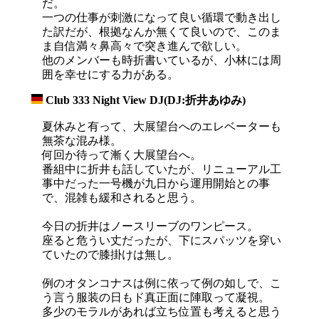
だ。
一つの仕事が刺激になって良い循環で動き出し
た訳だが、根拠なんか無くて良いので、このま
ま自信満々鼻高々で突き進んで欲しい。
他のメンバーも時折書いているが、小林には周
囲を幸せにする力がある。
Club 333 Night View DJ(DJ:折井あゆみ)
_
夏休みと有って、大展望台へのエレベーターも
無茶な混み様。
何回か待って漸く大展望台へ。
番組中に折井も話していたが、リニューアル工
事中だった一号機が九日から運用開始との事
で、混雑も緩和されると思う。
今日の折井はノースリーブのワンピース。
座ると危うい丈だったが、下にスパッツを穿い
ていたので膝掛けは無し。
例のオタンコナスは例に依って例の如しで、こ
う言う服装の日もド真正面に陣取って凝視。
多少のモラルがあれば立ち位置も考えると思う