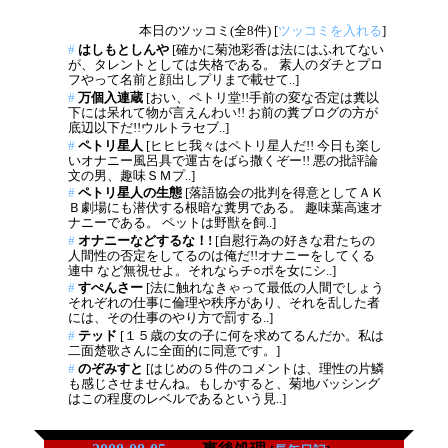
本日のツッコミ(全8件) [
ツッコミを入れる
]
#
はしもとしんや
[確かに菊池彩香は法にはふれてない
が、タレントとしては失格である。 素人のダチとプロ
フやって名前と顔出しプリまで載せて..]
#
万個入連蔵
[おい、ペトリ堂!!手前の変な否定は糞以
下には呆れて物が言えんわい!! お前の糞ブログの方が
底辺以下だ!!ウルトラセブ..]
#
ペトリ星人
[ヒヒヒ我々はペトリ星人だ!! 今日も楽し
いオナニー風呂具で運古をばら撒くぞー!! 悪の批評論
文の男、趣味ＳＭプ..]
#
ペトリ星人の生態
[落語協会の批判を得意としてＡＫ
Ｂ劇場にも潜伏する根暗な糞男である。 趣味葉高速オ
ナニーである。 ペットは野獣を飼..]
#
オナニーなどするな！!
[自慰行為の好きな君たちの
人間性の否定をしてるのは俺だ!!オナニーをしてくる
連中 など無視せよ。それならチ○ポを女にシ..]
#
すぺんさー
[法に触れなきゃって最低の人間でしょう
それぞれの仕事に倫理や秩序があり、それを乱した者
には、その仕事のやり方で罰する..]
#
テッド
[１５歳の女の子に何を求めてるんだか。私は
二面楚歌さんに全面的に同意です。]
#
のぞみすと
[はじめの５件のコメントは、理性の片鱗
も感じさせませんね。もしかすると、菊地バッシング
はこの程度のレベルであるという見..]