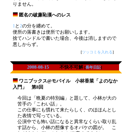
りません。
匿名の破廉恥漢へのレス
_
1
と
2
の分を纏めて。
便所の落書きは便所でお願いします。
捨てハンドルで書いた場合、今後は消しますので
悪しからず。
[
ツッコミを入れる
]
2008-08-15
不快不可解
[
長年日記
]
ワニブックス@モバイル 小林香菜「よのなか
_
入門」 第8回
今回は「晩夏の特別編」と題して、小林が大の
苦手の「こわい話」。
この仕事にも慣れて来たらしく、のほほんとし
た表情で写っている。
公演中でも怖い話になると異常なくらい取り乱
す話から、小林の想像するオバケの図が。 こ