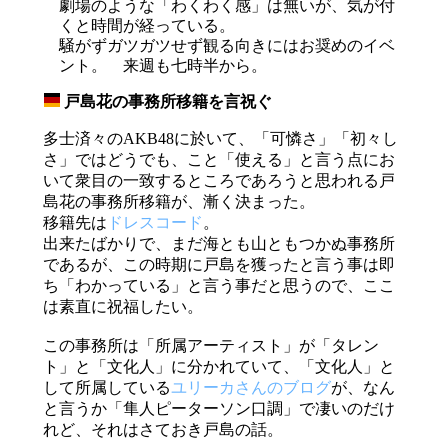
劇場のような「わくわく感」は無いが、気が付
くと時間が経っている。
騒がずガツガツせず観る向きにはお奨めのイベ
ント。 来週も七時半から。
戸島花の事務所移籍を言祝ぐ
_
多士済々のAKB48に於いて、「可憐さ」「初々し
さ」ではどうでも、こと「使える」と言う点にお
いて衆目の一致するところであろうと思われる戸
島花の事務所移籍が、漸く決まった。
移籍先は
ドレスコード
。
出来たばかりで、まだ海とも山ともつかぬ事務所
であるが、この時期に戸島を獲ったと言う事は即
ち「わかっている」と言う事だと思うので、ここ
は素直に祝福したい。
この事務所は「所属アーティスト」が「タレン
ト」と「文化人」に分かれていて、「文化人」と
して所属している
ユリーカさんのブログ
が、なん
と言うか「隼人ピーターソン口調」で凄いのだけ
れど、それはさておき戸島の話。