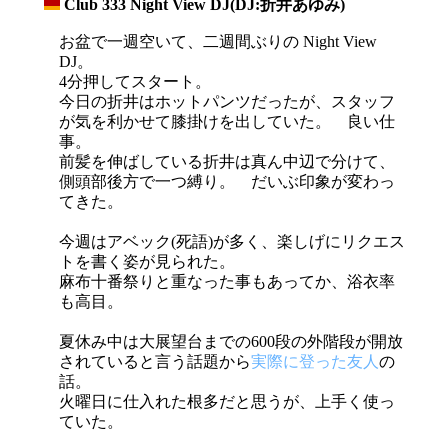
Club 333 Night View DJ(DJ:折井あゆみ)
_
お盆で一週空いて、二週間ぶりの Night View
DJ。
4分押してスタート。
今日の折井はホットパンツだったが、スタッフ
が気を利かせて膝掛けを出していた。 良い仕
事。
前髪を伸ばしている折井は真ん中辺で分けて、
側頭部後方で一つ縛り。 だいぶ印象が変わっ
てきた。
今週はアベック(死語)が多く、楽しげにリクエス
トを書く姿が見られた。
麻布十番祭りと重なった事もあってか、浴衣率
も高目。
夏休み中は大展望台までの600段の外階段が開放
されていると言う話題から
実際に登った友人
の
話。
火曜日に仕入れた根多だと思うが、上手く使っ
ていた。