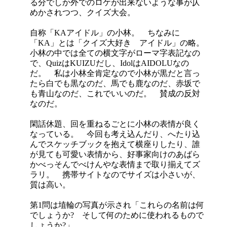
る分でしか外でのロケが出来ないような事が仄
めかされつつ、クイズ大会。
自称「KAアイドル」の小林。 ちなみに
「KA」とは「クイズ大好き アイドル」の略。
小林の中では全ての横文字がローマ字表記なの
で、QuizはKUIZUだし、IdolはAIDOLUなの
だ。 私は小林全肯定なので小林が黒だと言っ
たら白でも黒なのだ、馬でも鹿なのだ、赤坂で
も青山なのだ、これでいいのだ。 賛成の反対
なのだ。
閑話休題、回を重ねるごとに小林の表情が良く
なっている。 今回も考え込んだり、へたり込
んでスケッチブックを抱えて横座りしたり、誰
が見ても可愛い表情から、好事家向けのあばら
かべっそんでべけんやな表情まで取り揃えてズ
ラリ。 携帯サイトなのでサイズは小さいが、
質は高い。
第1問は埴輪の写真が示され「これらの名前は何
でしょうか? そして何のために使われるもので
しょうか?」