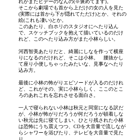
れがまたヒデーのなんの(※褒めてます)。
そこから劇場でも首から上だけの女の人を見た
(実際には首から下が隠れてただけ)とか、それの
絵(これも凄い)とか。
このあたり、白ホリのスタジオにへたり込ん
で、スケッチブックを抱えて描いているのだけ
れど、このへたり込み方がまた小林らしい。
河西智美あたりだと、綺麗にしなを作って横座
りになるのだけれど、そこは小林。 腰抜かし
て座り小便しちゃったみたいな、見事なへたり
込み方。
最後に小林の怖がりエピソードが入るのだけれ
ど、これがその、実に小林らしく、ここのとこ
ろのあれこれを忘れさせる面白さ。
一人で寝られない小林は秋元と同室になる訳だ
が、小林が怖がりだろうが何だろうが頓着しな
い秋元は先に寝てしまい、ひとり残された小林
は恐怖にうち震えつつ、CDを大音量で流しなが
らシャワーを浴びたり、テレビを大音量で見た
り。