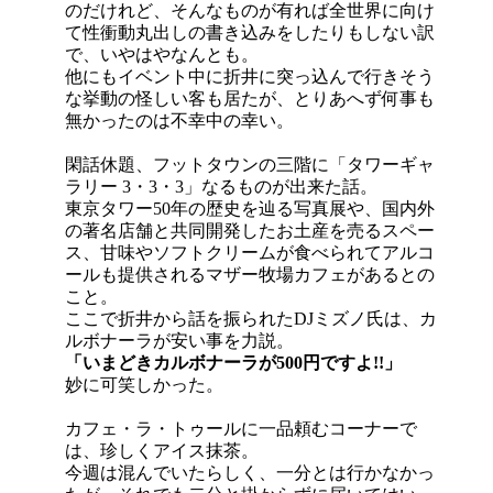
のだけれど、そんなものが有れば全世界に向け
て性衝動丸出しの書き込みをしたりもしない訳
で、いやはやなんとも。
他にもイベント中に折井に突っ込んで行きそう
な挙動の怪しい客も居たが、とりあへず何事も
無かったのは不幸中の幸い。
閑話休題、フットタウンの三階に「タワーギャ
ラリー 3・3・3」なるものが出来た話。
東京タワー50年の歴史を辿る写真展や、国内外
の著名店舗と共同開発したお土産を売るスペー
ス、甘味やソフトクリームが食べられてアルコ
ールも提供されるマザー牧場カフェがあるとの
こと。
ここで折井から話を振られたDJミズノ氏は、カ
ルボナーラが安い事を力説。
「いまどきカルボナーラが500円ですよ!!」
妙に可笑しかった。
カフェ・ラ・トゥールに一品頼むコーナーで
は、珍しくアイス抹茶。
今週は混んでいたらしく、一分とは行かなかっ