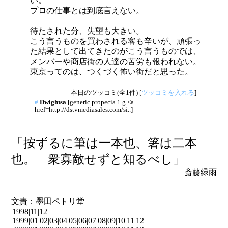
い。
プロの仕事とは到底言えない。
待たされた分、失望も大きい。
こう言うものを買わされる客も辛いが、頑張っ
た結果として出てきたのがこう言うものでは、
メンバーや商店街の人達の苦労も報われない。
東京ってのは、つくづく怖い街だと思った。
本日のツッコミ(全1件) [
ツッコミを入れる
]
#
Dwightsa
[generic propecia 1 g <a
href=http://dstvmediasales.com/si..]
「按ずるに筆は一本也、箸は二本
也。 衆寡敵せずと知るべし」
斎藤緑雨
文責：墨田ペトリ堂
1998|
11
|
12
|
1999|
01
|
02
|
03
|
04
|
05
|
06
|
07
|
08
|
09
|
10
|
11
|
12
|