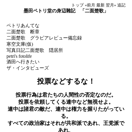
トップ
«前月
最新
翌月»
追記
墨田ペトリ堂の身辺雜記 「二面楚歌」
ペトリあんてな
二面楚歌 断章
二面楚歌 グラビアレビュー備忘録
寒空文庫(仮)
写真日記
二面楚歌 隠居所
petri's fotolife
酒田へ行きたい
ザ・インタビューズ
投票などするな！
投票行為は君たちの人間性の否定なのだ。
投票を依頼してくる連中など無視せよ。
連中は諸君の敵だ、連中は権力を握りたがってい
る。
すべての政治家はそれが共和派であれ、王党派で
あれ、