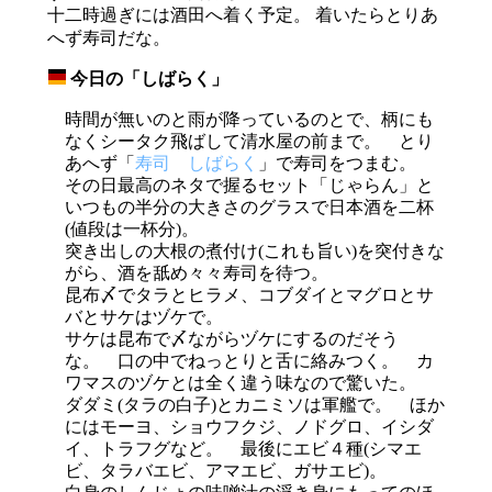
十二時過ぎには酒田へ着く予定。 着いたらとりあ
へず寿司だな。
今日の「しばらく」
_
時間が無いのと雨が降っているのとで、柄にも
なくシータク飛ばして清水屋の前まで。 とり
あへず「
寿司 しばらく
」で寿司をつまむ。
その日最高のネタで握るセット「じゃらん」と
いつもの半分の大きさのグラスで日本酒を二杯
(値段は一杯分)。
突き出しの大根の煮付け(これも旨い)を突付きな
がら、酒を舐め々々寿司を待つ。
昆布〆でタラとヒラメ、コブダイとマグロとサ
バとサケはヅケで。
サケは昆布で〆ながらヅケにするのだそう
な。 口の中でねっとりと舌に絡みつく。 カ
ワマスのヅケとは全く違う味なので驚いた。
ダダミ(タラの白子)とカニミソは軍艦で。 ほか
にはモーヨ、ショウフクジ、ノドグロ、イシダ
イ、トラフグなど。 最後にエビ４種(シマエ
ビ、タラバエビ、アマエビ、ガサエビ)。