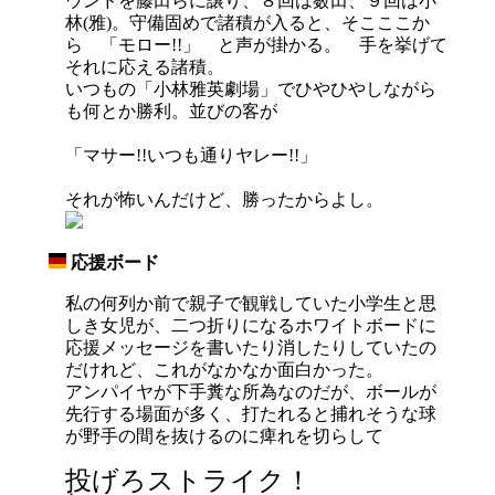
ウンドを藤田らに譲り、８回は薮田、９回は小
林(雅)。守備固めで諸積が入ると、そこここか
ら 「モロー!!」 と声が掛かる。 手を挙げて
それに応える諸積。
いつもの「小林雅英劇場」でひやひやしながら
も何とか勝利。並びの客が
「マサー!!いつも通りヤレー!!」
それが怖いんだけど、勝ったからよし。
応援ボード
_
私の何列か前で親子で観戦していた小学生と思
しき女児が、二つ折りになるホワイトボードに
応援メッセージを書いたり消したりしていたの
だけれど、これがなかなか面白かった。
アンパイヤが下手糞な所為なのだが、ボールが
先行する場面が多く、打たれると捕れそうな球
が野手の間を抜けるのに痺れを切らして
投げろストライク！