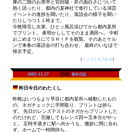
庫の二階のお席亭と宮田陽・昇の面白さについて
熱く語ったり、都内の某神社で進行している演芸
イベントの進捗を聞いたり、落語会の様子を聞い
たりしつつ１１時まで。
今晩帰宅し次第、ひとッ風呂浴びてから都内某所
でプリント。 夜明かししてそのまま酒田へ。 中町
おこめまつりにてＳＨＩＰを観覧。そのあとケル
ンで来春の落語会の打ち合わせ。 最終のいなほで
帰京予定。
[
ツッコミを入れる
]
2005-11-27
北伐
[
長年日記
]
昨日今日のわたくし
_
昨晩はいつもより早目に都内某所へ移動したもの
の、ネガチェックに手間取り、プリントは捗ら
ず。 先日のレンズテストのネガからプリントした
のだけれど、完徹してもレンズ四〜五本分がやっ
と。 五時半過ぎに駅へ向かうも、微妙に間に合わ
ず、ホームで一時間待ち。