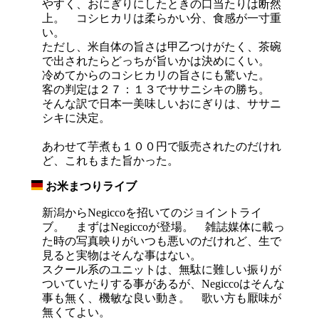
やすく、おにぎりにしたときの口当たりは断然
上。 コシヒカリは柔らかい分、食感が一寸重
い。
ただし、米自体の旨さは甲乙つけがたく、茶碗
で出されたらどっちが旨いかは決めにくい。
冷めてからのコシヒカリの旨さにも驚いた。
客の判定は２７：１３でササニシキの勝ち。
そんな訳で日本一美味しいおにぎりは、ササニ
シキに決定。
あわせて芋煮も１００円で販売されたのだけれ
ど、これもまた旨かった。
お米まつりライブ
_
新潟からNegiccoを招いてのジョイントライ
ブ。 まずはNegiccoが登場。 雑誌媒体に載っ
た時の写真映りがいつも悪いのだけれど、生で
見ると実物はそんな事はない。
スクール系のユニットは、無駄に難しい振りが
ついていたりする事があるが、Negiccoはそんな
事も無く、機敏な良い動き。 歌い方も厭味が
無くてよい。