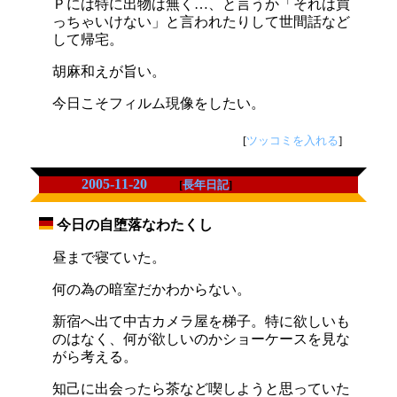
Ｐには特に出物は無く…、と言うか「それは買
っちゃいけない」と言われたりして世間話など
して帰宅。
胡麻和えが旨い。
今日こそフィルム現像をしたい。
[
ツッコミを入れる
]
2005-11-20
[
長年日記
]
今日の自堕落なわたくし
_
昼まで寝ていた。
何の為の暗室だかわからない。
新宿へ出て中古カメラ屋を梯子。特に欲しいも
のはなく、何が欲しいのかショーケースを見な
がら考える。
知己に出会ったら茶など喫しようと思っていた