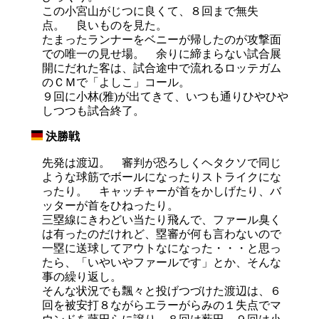
この小宮山がじつに良くて、８回まで無失
点。 良いものを見た。
たまったランナーをベニーが帰したのが攻撃面
での唯一の見せ場。 余りに締まらない試合展
開にだれた客は、試合途中で流れるロッテガム
のＣＭで「よしこ」コール。
９回に小林(雅)が出てきて、いつも通りひやひや
しつつも試合終了。
決勝戦
_
先発は渡辺。 審判が恐ろしくヘタクソで同じ
ような球筋でボールになったりストライクにな
ったり。 キャッチャーが首をかしげたり、バ
ッターが首をひねったり。
三塁線にきわどい当たり飛んで、ファール臭く
は有ったのだけれど、塁審が何も言わないので
一塁に送球してアウトなになった・・・と思っ
たら、「いやいやファールです」とか、そんな
事の繰り返し。
そんな状況でも飄々と投げつづけた渡辺は、６
回を被安打８ながらエラーがらみの１失点でマ