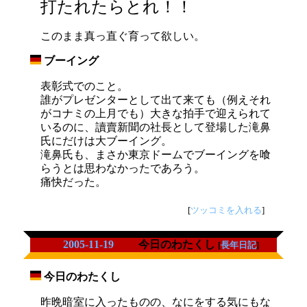
打たれたらとれ！！
このまま真っ直ぐ育って欲しい。
ブーイング
_
表彰式でのこと。
誰がプレゼンターとして出て来ても（例えそれ
がコナミの上月でも）大きな拍手で迎えられて
いるのに、讀賣新聞の社長として登場した滝鼻
氏にだけは大ブーイング。
滝鼻氏も、まさか東京ドームでブーイングを喰
らうとは思わなかったであろう。
痛快だった。
[
ツッコミを入れる
]
2005-11-19
今日のわたくし
[
長年日記
]
今日のわたくし
_
昨晩暗室に入ったものの、なにをする気にもな