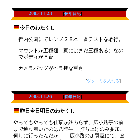
2005-11-23
[
長年日記
]
今日のわたくし
_
都内公園にてレンズ２８本一斉テストを敢行。
マウントが五種類（家にはまだ三種ある）なの
でボディが５台。
カメラバッグがベラ棒な重さ。
[
ツッコミを入れる
]
2005-11-26
[
長年日記
]
昨日今日明日のわたくし
_
やってもやっても仕事が終わらず、広小路亭の前
まで辿り着いたのは八時半。 打ち上げのみ参加。
何しに行ったんだか…。 広小路の加賀屋にて、倉