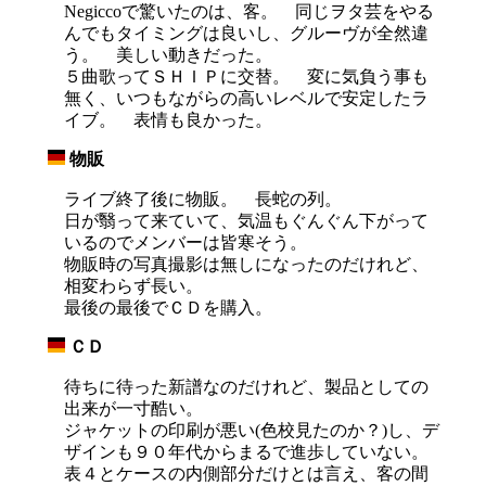
Negiccoで驚いたのは、客。 同じヲタ芸をやる
んでもタイミングは良いし、グルーヴが全然違
う。 美しい動きだった。
５曲歌ってＳＨＩＰに交替。 変に気負う事も
無く、いつもながらの高いレベルで安定したラ
イブ。 表情も良かった。
物販
_
ライブ終了後に物販。 長蛇の列。
日が翳って来ていて、気温もぐんぐん下がって
いるのでメンバーは皆寒そう。
物販時の写真撮影は無しになったのだけれど、
相変わらず長い。
最後の最後でＣＤを購入。
ＣＤ
_
待ちに待った新譜なのだけれど、製品としての
出来が一寸酷い。
ジャケットの印刷が悪い(色校見たのか？)し、デ
ザインも９０年代からまるで進歩していない。
表４とケースの内側部分だけとは言え、客の間