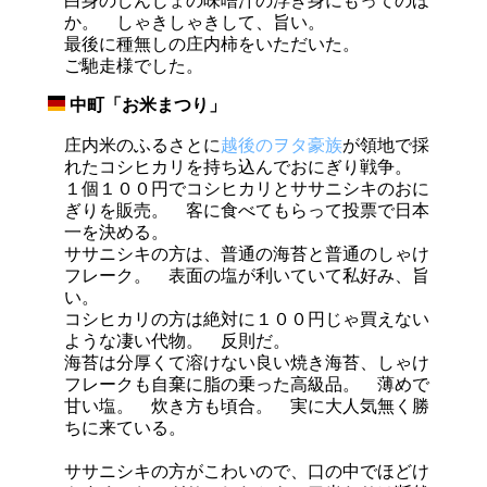
白身のしんじょの味噌汁の浮き身にもってのほ
か。 しゃきしゃきして、旨い。
最後に種無しの庄内柿をいただいた。
ご馳走様でした。
中町「お米まつり」
_
庄内米のふるさとに
越後のヲタ豪族
が領地で採
れたコシヒカリを持ち込んでおにぎり戦争。
１個１００円でコシヒカリとササニシキのおに
ぎりを販売。 客に食べてもらって投票で日本
一を決める。
ササニシキの方は、普通の海苔と普通のしゃけ
フレーク。 表面の塩が利いていて私好み、旨
い。
コシヒカリの方は絶対に１００円じゃ買えない
ような凄い代物。 反則だ。
海苔は分厚くて溶けない良い焼き海苔、しゃけ
フレークも自棄に脂の乗った高級品。 薄めで
甘い塩。 炊き方も頃合。 実に大人気無く勝
ちに来ている。
ササニシキの方がこわいので、口の中でほどけ