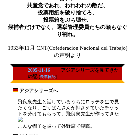
共産党であれ、われわれの敵だ、
投票用紙を破り捨てろ、
投票箱をぶち壊せ、
候補者だけでなく、選挙管理委員たちの頭もなぐ
り割れ。
1933年11月 CNT(Cofederacion Nacional del Trabajo)
の声明より
2005-11-16
アジアシリーズを見てきた
の記
[
長年日記
]
アジアシリーズへ
_
飛良泉先生と話しているうちにロッテを生で見
たくなり、ごりぱんさんが押さえていたチケッ
トを分けてもらって、飛良泉先生が作ってきた
こんな帽子を被って外野席で観戦。