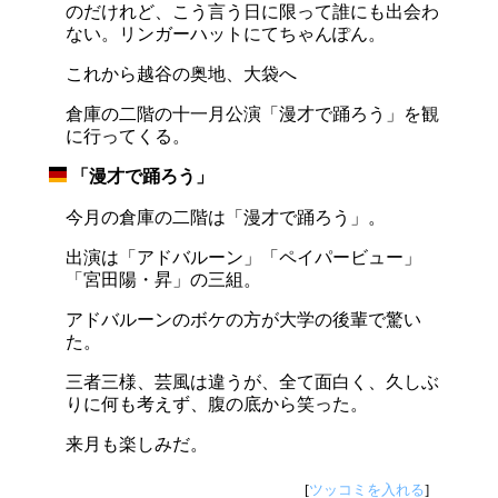
のだけれど、こう言う日に限って誰にも出会わ
ない。リンガーハットにてちゃんぽん。
これから越谷の奥地、大袋へ
倉庫の二階の十一月公演「漫才で踊ろう」を観
に行ってくる。
「漫才で踊ろう」
_
今月の倉庫の二階は「漫才で踊ろう」。
出演は「アドバルーン」「ペイパービュー」
「宮田陽・昇」の三組。
アドバルーンのボケの方が大学の後輩で驚い
た。
三者三様、芸風は違うが、全て面白く、久しぶ
りに何も考えず、腹の底から笑った。
来月も楽しみだ。
[
ツッコミを入れる
]