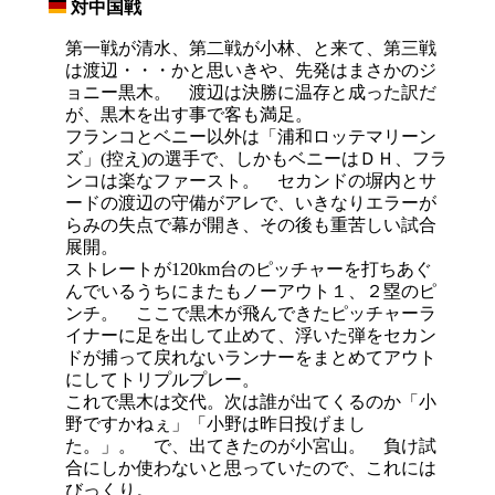
対中国戦
_
第一戦が清水、第二戦が小林、と来て、第三戦
は渡辺・・・かと思いきや、先発はまさかのジ
ョニー黒木。 渡辺は決勝に温存と成った訳だ
が、黒木を出す事で客も満足。
フランコとベニー以外は「浦和ロッテマリーン
ズ」(控え)の選手で、しかもベニーはＤＨ、フラ
ンコは楽なファースト。 セカンドの塀内とサ
ードの渡辺の守備がアレで、いきなりエラーが
らみの失点で幕が開き、その後も重苦しい試合
展開。
ストレートが120km台のピッチャーを打ちあぐ
んでいるうちにまたもノーアウト１、２塁のピ
ンチ。 ここで黒木が飛んできたピッチャーラ
イナーに足を出して止めて、浮いた弾をセカン
ドが捕って戻れないランナーをまとめてアウト
にしてトリプルプレー。
これで黒木は交代。次は誰が出てくるのか「小
野ですかねぇ」「小野は昨日投げまし
た。」。 で、出てきたのが小宮山。 負け試
合にしか使わないと思っていたので、これには
びっくり。