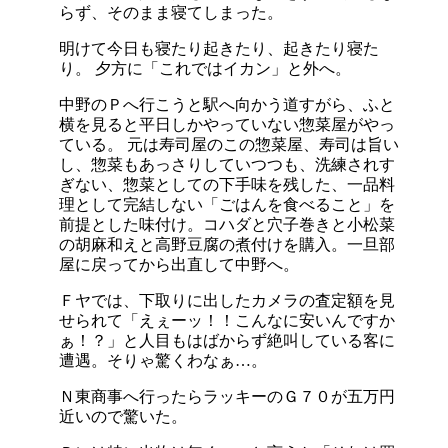
らず、そのまま寝てしまった。
明けて今日も寝たり起きたり、起きたり寝た
り。 夕方に「これではイカン」と外へ。
中野のＰへ行こうと駅へ向かう道すがら、ふと
横を見ると平日しかやっていない惣菜屋がやっ
ている。 元は寿司屋のこの惣菜屋、寿司は旨い
し、惣菜もあっさりしていつつも、洗練されす
ぎない、惣菜としての下手味を残した、一品料
理として完結しない「ごはんを食べること」を
前提とした味付け。コハダと穴子巻きと小松菜
の胡麻和えと高野豆腐の煮付けを購入。一旦部
屋に戻ってから出直して中野へ。
Ｆヤでは、下取りに出したカメラの査定額を見
せられて「えぇーッ！！こんなに安いんですか
ぁ！？」と人目もはばからず絶叫している客に
遭遇。そりゃ驚くわなぁ…。
Ｎ東商事へ行ったらラッキーのＧ７０が五万円
近いので驚いた。