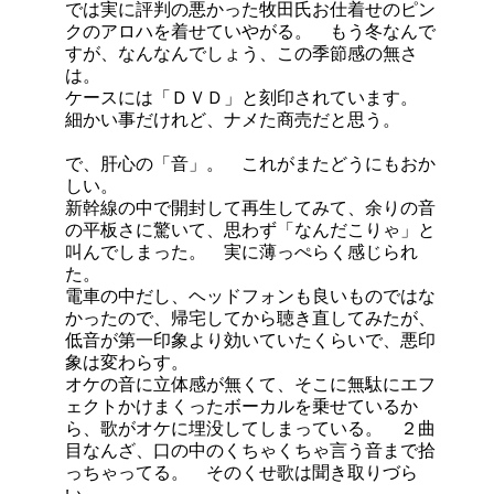
では実に評判の悪かった牧田氏お仕着せのピン
クのアロハを着せていやがる。 もう冬なんで
すが、なんなんでしょう、この季節感の無さ
は。
ケースには「ＤＶＤ」と刻印されています。
細かい事だけれど、ナメた商売だと思う。
で、肝心の「音」。 これがまたどうにもおか
しい。
新幹線の中で開封して再生してみて、余りの音
の平板さに驚いて、思わず「なんだこりゃ」と
叫んでしまった。 実に薄っぺらく感じられ
た。
電車の中だし、ヘッドフォンも良いものではな
かったので、帰宅してから聴き直してみたが、
低音が第一印象より効いていたくらいで、悪印
象は変わらす。
オケの音に立体感が無くて、そこに無駄にエフ
ェクトかけまくったボーカルを乗せているか
ら、歌がオケに埋没してしまっている。 ２曲
目なんざ、口の中のくちゃくちゃ言う音まで拾
っちゃってる。 そのくせ歌は聞き取りづら