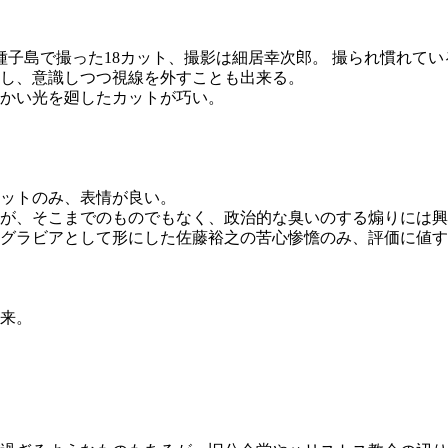
種子島で撮った18カット、撮影は細居幸次郎。 撮られ慣れて
し、意識しつつ視線を外すことも出来る。
かい光を廻したカットが巧い。
ットのみ、表情が良い。
が、そこまでのものでもなく、政治的な臭いのする煽りには興
グラビアとして形にした佐藤裕之の苦心惨憺のみ、評価に値す
来。
。