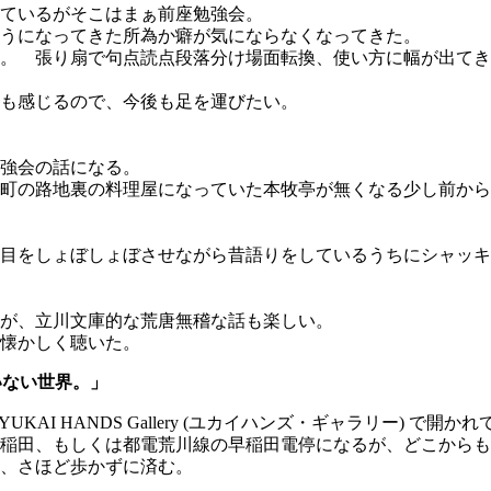
ているがそこはまぁ前座勉強会。
うになってきた所為か癖が気にならなくなってきた。
。 張り扇で句点読点段落分け場面転換、使い方に幅が出てき
も感じるので、今後も足を運びたい。
強会の話になる。
町の路地裏の料理屋になっていた本牧亭が無くなる少し前から
目をしょぼしょぼさせながら昔語りをしているうちにシャッキ
が、立川文庫的な荒唐無稽な話も楽しい。
懐かしく聴いた。
いない世界。」
KAI HANDS Gallery (ユカイハンズ・ギャラリー) で開
稲田、もしくは都電荒川線の早稲田電停になるが、どこからも
、さほど歩かずに済む。