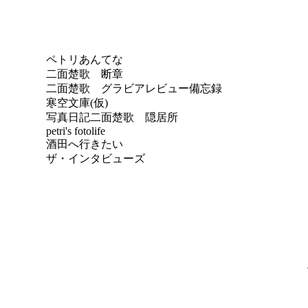
ペトリあんてな
二面楚歌 断章
二面楚歌 グラビアレビュー備忘録
寒空文庫(仮)
写真日記
二面楚歌 隠居所
petri's fotolife
酒田へ行きたい
ザ・インタビューズ