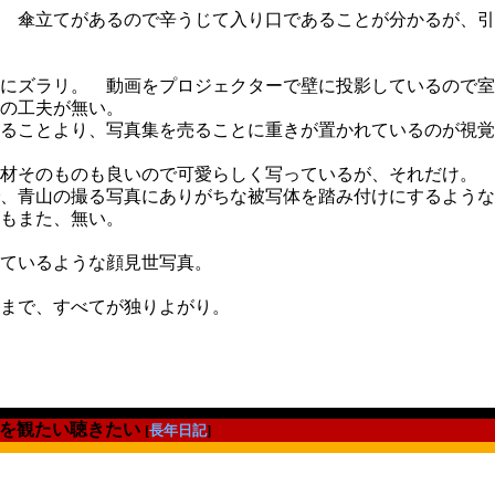
 傘立てがあるので辛うじて入り口であることが分かるが、引
にズラリ。 動画をプロジェクターで壁に投影しているので室
の工夫が無い。
ることより、写真集を売ることに重きが置かれているのが視覚
材そのものも良いので可愛らしく写っているが、それだけ。
、青山の撮る写真にありがちな被写体を踏み付けにするような
もまた、無い。
ているような顔見世写真。
まで、すべてが独りよがり。
を観たい聴きたい
[
長年日記
]