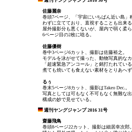
週刊ヤングジャンプ 2016 30号
_
佐藤麗奈
巻頭7ページ、「宇宙にいちばん近い島」
わずに立てており、直視することも出来る
屋外撮影分も悪くないが、屋内で弱く柔ら
6ページ目の2枚に唸る。
佐藤優樹
巻中3ページ6カット、撮影は佐藤裕之。
モデルを泳がせて撮った、動物写真的なカ
「超速緊急アンコール」と銘打たれている
煮ても焼いても食えない素材をとりあへず
るぅ
巻末5ページ8カット、撮影はTakeo Dec.。
写真としては可もなく不可もなく無難な出
構成の妙で見せている。
週刊ヤングジャンプ 2016 31号
_
齋藤飛鳥
巻頭8ページ22カット、撮影は細居幸次郎