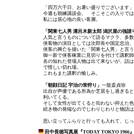
「四万六千日、お暑い盛りでございます」
今週も朝練講談会。 そこそこの入りでは
私には居心地の良い客層。
「関東七人男 溝呂木新太郎 潟沢屋の強請
人気と言うものについて語るマクラ、多数
侠客物の演目としては次郎長や国定忠治、
侠客の興亡を描いた「関東七人男」と言う
御一新で侠客稼業に見切りを付けて講釈師
名の知れた登場人物は出て来ないが、話は
で惜しい切れ場。
これもまた講釈の愉しみ。
「朝顔日記 宇治の蛍狩り」
一龍斎貞弥
出自が声優である所為か芝居をし過ぎると
利いてくる。
そして女性が出てくると衒わない抑えた色
続き物の発端なのでじわりじわりと物語は
思い立ってふらりと行っても入れて、じっ
田中長徳写真展『TODAY TOKYO 1966
_