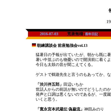
19
2016-07-03
荒唐無稽
[
長年日記
]
朝練講談会 前座勉強会vol.13
_
猛暑日の予報が出ていたが、朝から既に暑
暑い中並ぶのも物憂いので開演前に着くよ
今日も太鼓の音が聞こえてくる。
ゲストで鶴遊先生と言うのもあってか、な
「渋川伴五郎」
田辺いちか
世話人からの前説が無いのでどうしたのか
発声と口調は悪くないのであるが、一度蹴
いくと思う。
「寛永宮本武蔵伝 偽巌流」
神田みのり