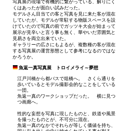
写真展の現場で有機的に繋がっている、解りにく
くはあったが面白い試みだった。
モデルさん目当ての客と写真を見に来た客が混在
していたが、モデルが常駐する物販スペースを設
けていたので写真の前でガッツキ大会が始まって
展示が見辛いと言う事も無く、華やいだ雰囲気と
見易さを両立出来ていた。
ギャラリーの広さにもよるが、複数種の客が混在
する写真展の運営形態として参考になるのではな
かろうか。
魚返一真写真展 トロイメライ～夢想
_
江戸川橋から都バスで俎橋へ。 さくら通りを
歩いているとモデル撮影会的なことをしている
一団。
魚返一真のワークショップだった。 横に見つ
つ画廊へ。
性的な妄想を写真に現したものと、鉄道や風景
を撮ったものとが、不可分に混在。
魚返一真のなかでそれらが等しく価値を持ち、