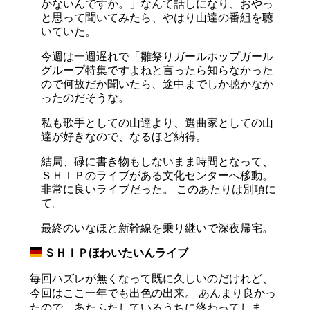
かないんですか。」なんて話しになり、おやっ
と思って聞いてみたら、やはり山達の番組を聴
いていた。
今週は一週遅れで「雛祭りガールホップガール
グループ特集ですよねと言ったら知らなかった
ので何故だか聞いたら、途中までしか聴かなか
ったのだそうな。
私も歌手としての山達より、選曲家としての山
達が好きなので、なるほど納得。
結局、碌に書き物もしないまま時間となって、
ＳＨＩＰのライブがある文化センターへ移動。
非常に良いライブだった。 このあたりは別項に
て。
最終のいなほと新幹線を乗り継いで深夜帰宅。
ＳＨＩＰほわいたいんライブ
_
毎回ハズレが無くなって既に久しいのだけれど、
今回はここ一年でも出色の出来。 あんまり良かっ
たので、あたふたしているうちに終わってしま