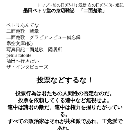
トップ
«前の日(03-11)
最新
次の日(03-13)»
追記
墨田ペトリ堂の身辺雜記 「二面楚歌」
ペトリあんてな
二面楚歌 断章
二面楚歌 グラビアレビュー備忘録
寒空文庫(仮)
写真日記
二面楚歌 隠居所
petri's fotolife
酒田へ行きたい
ザ・インタビューズ
投票などするな！
投票行為は君たちの人間性の否定なのだ。
投票を依頼してくる連中など無視せよ。
連中は諸君の敵だ、連中は権力を握りたがってい
る。
すべての政治家はそれが共和派であれ、王党派で
あれ、