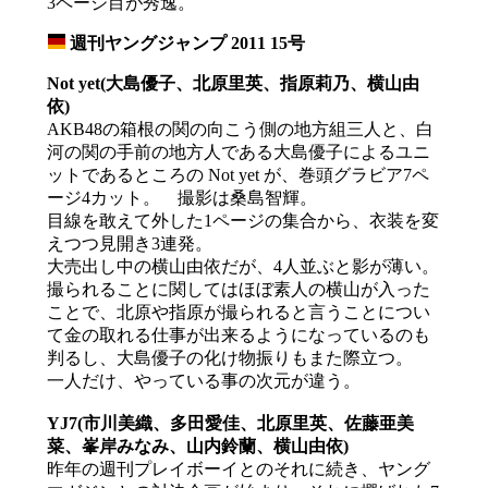
3ページ目が秀逸。
週刊ヤングジャンプ 2011 15号
_
Not yet(大島優子、北原里英、指原莉乃、横山由
依)
AKB48の箱根の関の向こう側の地方組三人と、白
河の関の手前の地方人である大島優子によるユニ
ットであるところの Not yet が、巻頭グラビア7ペ
ージ4カット。 撮影は桑島智輝。
目線を敢えて外した1ページの集合から、衣装を変
えつつ見開き3連発。
大売出し中の横山由依だが、4人並ぶと影が薄い。
撮られることに関してはほぼ素人の横山が入った
ことで、北原や指原が撮られると言うことについ
て金の取れる仕事が出来るようになっているのも
判るし、大島優子の化け物振りもまた際立つ。
一人だけ、やっている事の次元が違う。
YJ7(市川美織、多田愛佳、北原里英、佐藤亜美
菜、峯岸みなみ、山内鈴蘭、横山由依)
昨年の週刊プレイボーイとのそれに続き、ヤング