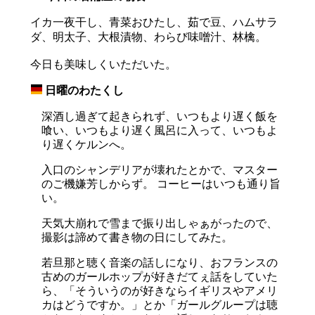
イカ一夜干し、青菜おひたし、茹で豆、ハムサラ
ダ、明太子、大根漬物、わらび味噌汁、林檎。
今日も美味しくいただいた。
日曜のわたくし
_
深酒し過ぎて起きられず、いつもより遅く飯を
喰い、いつもより遅く風呂に入って、いつもよ
り遅くケルンへ。
入口のシャンデリアが壊れたとかで、マスター
のご機嫌芳しからず。 コーヒーはいつも通り旨
い。
天気大崩れで雪まで振り出しゃぁがったので、
撮影は諦めて書き物の日にしてみた。
若旦那と聴く音楽の話しになり、おフランスの
古めのガールホップが好きだてぇ話をしていた
ら、「そういうのが好きならイギリスやアメリ
カはどうですか。」とか「ガールグループは聴