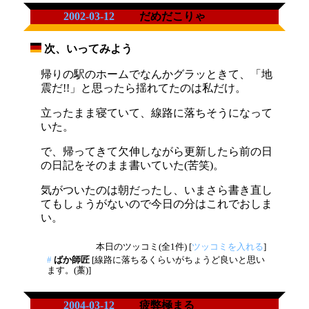
2002-03-12
だめだこりゃ
次、いってみよう
_
帰りの駅のホームでなんかグラッときて、「地
震だ!!」と思ったら揺れてたのは私だけ。
立ったまま寝ていて、線路に落ちそうになって
いた。
で、帰ってきて欠伸しながら更新したら前の日
の日記をそのまま書いていた(苦笑)。
気がついたのは朝だったし、いまさら書き直し
てもしょうがないので今日の分はこれでおしま
い。
本日のツッコミ(全1件) [
ツッコミを入れる
]
#
ばか師匠
[線路に落ちるくらいがちょうど良いと思い
ます。(藁)]
2004-03-12
疲弊極まる