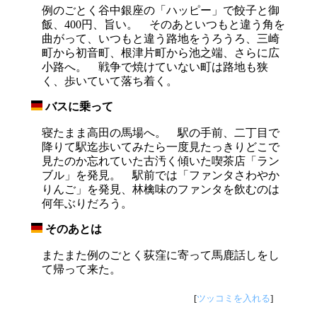
例のごとく谷中銀座の「ハッピー」で餃子と御
飯、400円、旨い。 そのあといつもと違う角を
曲がって、いつもと違う路地をうろうろ、三崎
町から初音町、根津片町から池之端、さらに広
小路へ。 戦争で焼けていない町は路地も狭
く、歩いていて落ち着く。
バスに乗って
_
寝たまま高田の馬場へ。 駅の手前、二丁目で
降りて駅迄歩いてみたら一度見たっきりどこで
見たのか忘れていた古汚く傾いた喫茶店「ラン
ブル」を発見。 駅前では「ファンタさわやか
りんご」を発見、林檎味のファンタを飲むのは
何年ぶりだろう。
そのあとは
_
またまた例のごとく荻窪に寄って馬鹿話しをし
て帰って来た。
[
ツッコミを入れる
]