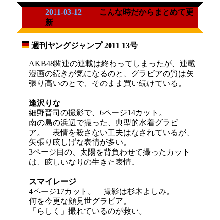
2011-03-12
こんな時だからまとめて更
新
週刊ヤングジャンプ 2011 13号
_
AKB48関連の連載は終わってしまったが、連載
漫画の続きが気になるのと、グラビアの質は矢
張り高いのとで、そのまま買い続けている。
逢沢りな
細野晋司の撮影で、6ページ14カット。
南の島の浜辺で撮った、典型的水着グラビ
ア。 表情を殺さない工夫はなされているが、
矢張り眩しげな表情が多い。
3ページ目の、太陽を背負わせて撮ったカット
は、眩しいなりの生きた表情。
スマイレージ
4ページ17カット。 撮影は杉木よしみ。
何を今更な顔見世グラビア。
「らしく」撮れているのが救い。