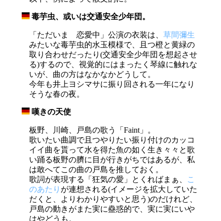
毒芋虫、或いは交通安全少年団。
_
「ただいま 恋愛中」公演の衣装は、
草間彌生
みたいな毒芋虫的水玉模様で、且つ橙と黄緑の
取り合わせだったり(交通安全少年団を想起させ
る)するので、視覚的にはまったく琴線に触れな
いが、曲の方はなかなかどうして。
今年も井上ヨシマサに振り回される一年になり
そうな春の夜。
嘆きの天使
_
板野、川崎、戸島の歌う「Faint」。
歌いたい曲調で且つやりたい振り付けのカッコ
イイ曲を貰って水を得た魚の如く生き々々と歌
い踊る板野の臍に目が行きがちではあるが、私
は敢へてこの曲の戸島を推しておく。
歌詞が表現する「狂気の愛」とくればまぁ、
こ
のあたり
が連想される(イメージを拡大していた
だくと、よりわかりやすいと思う)のだけれど、
戸島の動きがまた実に蠱惑的で、実に実にいや
はやどうも。