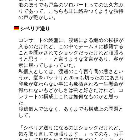
歌のほうでも戸島のソロパートってのは久方ぶ
りであって、こちらも耳に絡みつくような独特
の声が艶かしい。
シベリア送り
_
コンサートの終盤に、渡邊による纏めの挨拶が
入るのだけれど、この中でチームＢに移籍する
ことを聞かされてショックだったけれど頑張ろ
うと思う・・・と言うような文言があり、客が
素に戻ってしまっていた。
私個人としては、渡邊のこう言う間の悪さとい
うか、髪をバッサリと20cmも切ったのにあまり
印象が変わらない事にも象徴される一生懸命が
報われないもどかしさは割と好きだけれど、コ
ンサートの構成上これは如何なものかと思っ
た。
渡邊個人ではなく、あくまでも構成上の問題と
して。
「シベリア送りになるのはショックだけれど、
気を取り直して頑張ります。」ってのを、お手