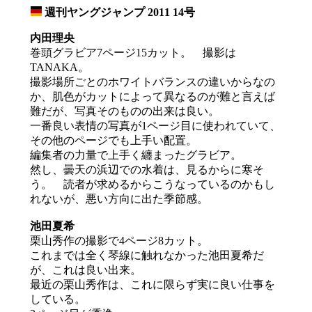
週刊ヤングジャンプ 2011 14号
_
内田理央
巻頭グラビア7ページ15カット。 撮影は
TANAKA。
撮影場所ごとのホワイトバランスの違いからなの
か、肌色がカットによって異なるのが難と言えば
難だが、写真そのものの出来は良い。
一番良い表情の写真が1ページ目に使われていて、
その他のページでも上手い配置。
編集者の力量で上手く纏まったグラビア。
然し、曇天の浜辺での水着は、見るからに寒そ
う。 読者が求めるからこうなっているのかもし
れないが、悪い方向に出た季節感。
池田夏希
栗山秀作の撮影で4ページ8カット。
これまでは全く琴線に触れなかった池田夏希だ
が、これは良い出来。
最近の栗山秀作は、これに限らず実に良い仕事を
している。