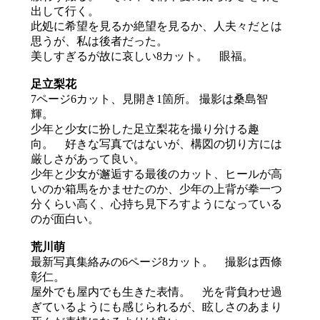
出して行く。
此処に希望を見るか絶望を見るか、人夫々だとは
思うが、私は後者だった。
美しすぎるが故に哀しい8カット。 眼福。
足立梨花
7ページ6カット、見開き1箇所。 撮影は桑島智
輝。
少年と少女に扮した足立梨花を撮り分ける趣
向。 好きな写真ではないが、構図の切り方には
厳しさがあって良い。
少年と少女が邂逅する最後のカット、ヒールが高
いのか箱馬をかませたのか、少年の上背が拳一つ
分くらい高く、心持ち見下ろすようになっている
のが面白い。
荒川萌
最新写真集絡みの6ページ8カット。 撮影は西條
彰仁。
屋外でも屋内でも生きた表情。 光を背負わせ過
ぎているようにも感じられるが、眩しさのあまり