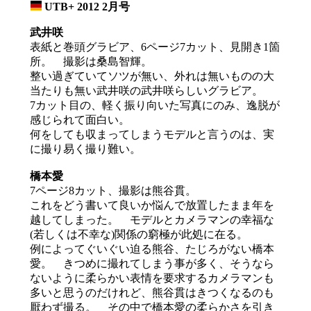
UTB+ 2012 2月号
_
武井咲
表紙と巻頭グラビア、6ページ7カット、見開き1箇
所。 撮影は桑島智輝。
整い過ぎていてソツが無い、外れは無いものの大
当たりも無い武井咲の武井咲らしいグラビア。
7カット目の、軽く振り向いた写真にのみ、逸脱が
感じられて面白い。
何をしても収まってしまうモデルと言うのは、実
に撮り易く撮り難い。
橋本愛
7ページ8カット、撮影は熊谷貫。
これをどう書いて良いか悩んで放置したまま年を
越してしまった。 モデルとカメラマンの幸福な
(若しくは不幸な)関係の窮極が此処に在る。
例によってぐいぐい迫る熊谷、たじろがない橋本
愛。 きつめに撮れてしまう事が多く、そうなら
ないように柔らかい表情を要求するカメラマンも
多いと思うのだけれど、熊谷貫はきつくなるのも
厭わず撮る。 その中で橋本愛の柔らかさを引き