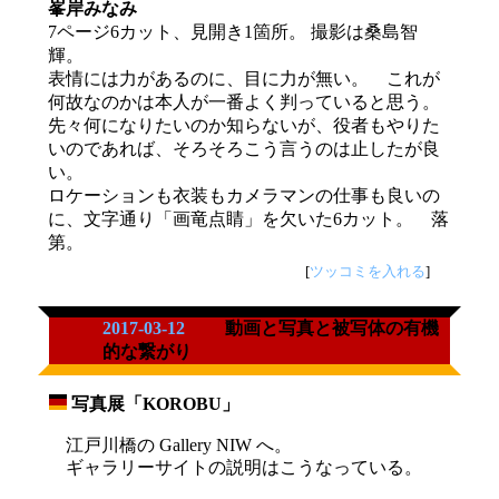
峯岸みなみ
7ページ6カット、見開き1箇所。 撮影は桑島智
輝。
表情には力があるのに、目に力が無い。 これが
何故なのかは本人が一番よく判っていると思う。
先々何になりたいのか知らないが、役者もやりた
いのであれば、そろそろこう言うのは止したが良
い。
ロケーションも衣装もカメラマンの仕事も良いの
に、文字通り「画竜点睛」を欠いた6カット。 落
第。
[
ツッコミを入れる
]
2017-03-12
動画と写真と被写体の有機
的な繋がり
写真展「KOROBU」
_
江戸川橋の Gallery NIW へ。
ギャラリーサイトの説明はこうなっている。