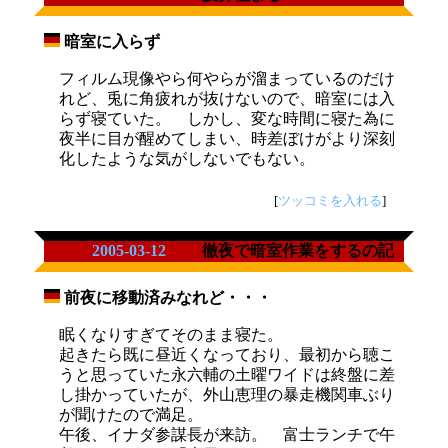
暗室に入らず
_
フィルム現像やら何やらが溜まっているのだけ
れど、兎に角疲れが抜けないので、暗室には入
らず寝ていた。 しかし、変な時間に寝た為に
夜半に目が醒めてしまい、時差ぼけがより深刻
化したような気がしないでもない。
[
ツッコミを入れる
]
2005-03-12
徹夜で暗室作業をするの記
前夜に移動済みなれど・・・
_
眠くなりすぎてそのまま寝た。
起きたら既に昼近くなっており、最初から聴こ
うと思っていた永六輔の土曜ワイドは終盤に差
し掛かっていたが、外山恵理の暴走機関車ぶり
が聞けたので満足。
午後、イナダ参謀長が来訪。 富士ランチで午