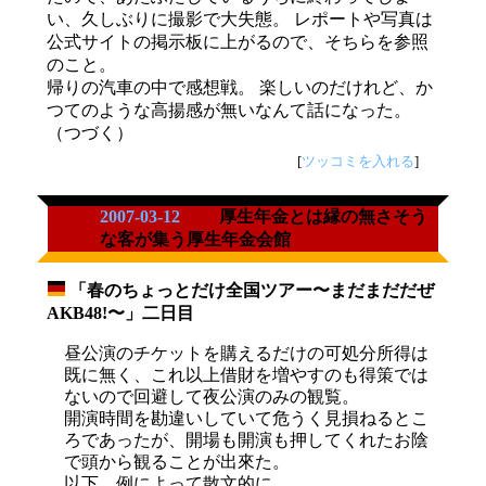
い、久しぶりに撮影で大失態。 レポートや写真は
公式サイトの掲示板に上がるので、そちらを参照
のこと。
帰りの汽車の中で感想戦。 楽しいのだけれど、か
つてのような高揚感が無いなんて話になった。
（つづく）
[
ツッコミを入れる
]
2007-03-12
厚生年金とは縁の無さそう
な客が集う厚生年金会館
「春のちょっとだけ全国ツアー〜まだまだだぜ
_
AKB48!〜」二日目
昼公演のチケットを購えるだけの可処分所得は
既に無く、これ以上借財を増やすのも得策では
ないので回避して夜公演のみの観覧。
開演時間を勘違いしていて危うく見損ねるとこ
ろであったが、開場も開演も押してくれたお陰
で頭から観ることが出來た。
以下、例によって散文的に。