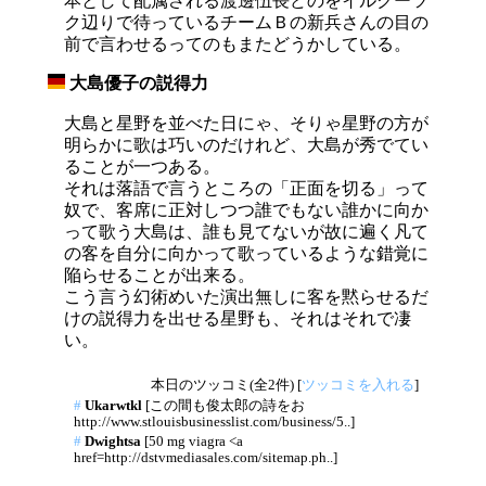
本として配属される渡邊伍長どのをイルクーツ
ク辺りで待っているチームＢの新兵さんの目の
前で言わせるってのもまたどうかしている。
大島優子の説得力
_
大島と星野を並べた日にゃ、そりゃ星野の方が
明らかに歌は巧いのだけれど、大島が秀でてい
ることが一つある。
それは落語で言うところの「正面を切る」って
奴で、客席に正対しつつ誰でもない誰かに向か
って歌う大島は、誰も見てないが故に遍く凡て
の客を自分に向かって歌っているような錯覚に
陥らせることが出来る。
こう言う幻術めいた演出無しに客を黙らせるだ
けの説得力を出せる星野も、それはそれで凄
い。
本日のツッコミ(全2件) [
ツッコミを入れる
]
#
Ukarwtkl
[この間も俊太郎の詩をお
http://www.stlouisbusinesslist.com/business/5..]
#
Dwightsa
[50 mg viagra <a
href=http://dstvmediasales.com/sitemap.ph..]