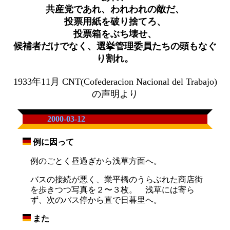
共産党であれ、われわれの敵だ、
投票用紙を破り捨てろ、
投票箱をぶち壊せ、
候補者だけでなく、選挙管理委員たちの頭もなぐ
り割れ。
1933年11月 CNT(Cofederacion Nacional del Trabajo)
の声明より
2000-03-12
例に因って
_
例のごとく昼過ぎから浅草方面へ。
バスの接続が悪く、業平橋のうらぶれた商店街
を歩きつつ写真を２〜３枚。 浅草には寄ら
ず、次のバス停から直で日暮里へ。
また
_