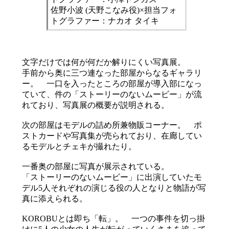
佐野小波 (天野こなみ役)×担当フォ
トグラファー：ナカオ タイキ
文字だけでは何が何だか解りにくい写真展。
手前から奥に三つ連なった部屋からなるギャラリ
ー。 一口を入ったところの部屋が導入部になっ
ていて、件の「ストーリーのないムービー」が流
れており、写真展の概要が説明される。
次の部屋はモデルの詰め所兼物販コーナー。 ポ
ストカードや写真集が売られており、在廊してい
るモデルとチェキが撮れたり。
一番奥の部屋に写真が展示されている。
「ストーリーのないムービー」に出演していたモ
デル5人それぞれの演じる役の人となりと物語が写
真に添えられる。
KOROBUとは即ち「転」。 一つの事件を切っ掛