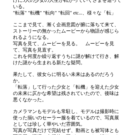
けに5人の少女の人生が転がっていくさまを追って
いる。
"転落" "転機" "転向" "転回" etc...、様々な「転」
ここまで見て、漸く企画意図が腑に落ちて来て、
ストーリーの無かったムービーから物語が感じら
れるようになる。
写真を見て、ムービーを見る。 ムービーを見
て、写真を見直す。
これを何度か繰り返すうちに謎が解けて行き、解
けた謎から生まれる新たな疑問。
果たして、彼女らに明るい未来はあるのだろう
か。
「転落」して行った少女と「転機」を迎えた少女
の未来に仄かな希望は残されていたので、後味は
悪くなかった。
カメラマンもモデルも常駐し、モデルは撮影時に
使った揃いのセーラー服を着ているので、写真展
としては珍しく華やいだ雰囲気。
写真が写真だけで完結せず、動画とも被写体とも