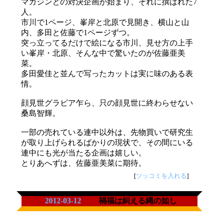
マガジンとの対決企画が始まり、それに撰ばれた7
人。
市川で1ページ、峯岸と北原で見開き、横山と山
内、多田と佐藤で1ページずつ。
突っ立ってるだけで絵になる市川、見せ方の上手
い峯岸・北原、そんな中で驚いたのが佐藤亜美
菜。
多田愛佳と並んで写ったカットは実に味のある表
情。
顔見世グラビア乍ら、只の顔見世に終わらせない
桑島智輝。
一部の売れている連中以外は、先物買いで研究生
が取り上げられるばかりの現状で、その間にいる
連中にも光が当たる企画は嬉しい。
とりあへずは、佐藤亜美菜に期待。
[
ツッコミを入れる
]
2012-03-12
禍福は糾える縄の如し