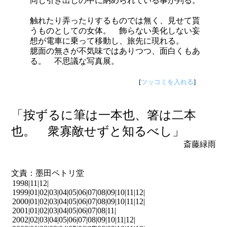
同じ引き出しの中に納められている事が判る。
触れたり弄ったりするものでは無く、見せて貰
うものとしての女体。 飾らない美化しない妄
想が電車に乗って移動し、旅先に現れる。
臆面の無さが不気味ではありつつ、面白くもあ
る。 不思議な写真展。
[
ツッコミを入れる
]
「按ずるに筆は一本也、箸は二本
也。 衆寡敵せずと知るべし」
斎藤緑雨
文責：墨田ペトリ堂
1998|
11
|
12
|
1999|
01
|
02
|
03
|
04
|
05
|
06
|
07
|
08
|
09
|
10
|
11
|
12
|
2000|
01
|
02
|
03
|
04
|
05
|
06
|
07
|
08
|
09
|
10
|
11
|
12
|
2001|
01
|
02
|
03
|
04
|
05
|
06
|
07
|
08
|
11
|
2002|
02
|
03
|
04
|
05
|
06
|
07
|
08
|
09
|
10
|
11
|
12
|