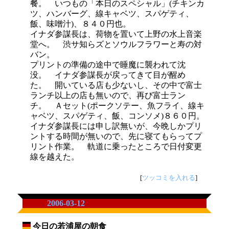
餐。 いつもの「本日のスペシャル」(チキンカ
ツ、ハンバーグ、線キャベツ、スパゲティ、
飯、味噌汁)、８４０円也。
イナダ参謀長は、荷物を置いて上野の水上音楽
堂へ。 渋サ知らズとソウルフラワーと寿の対
バン。
プリントの準備の途中で睡魔に襲われて沈
没。 イナダ参謀長が戻ってきて目が醒め
た。 開いている店も少ないし、その中で富士
ランチ以上の店も無いので、再び富士ラン
チ。 Ａセット(ポークソテー、魚フライ、線キ
ャベツ、スパゲティ、飯、コンソメ)８６０円。
イナダ参謀長には申し訳無いが、今晩しかプリ
ントする時間が無いので、先に寝てもらってプ
リント作業。 軌道に乗ったところで日付変更
線を越えた。
[
ツッコミを入れる
]
2006-03-12
今日の若浦屋の朝食
_