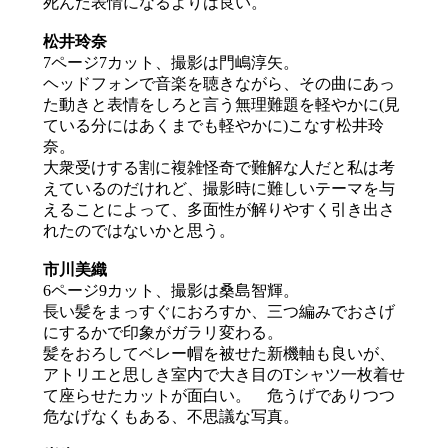
死んだ表情になるよりは良い。
松井玲奈
7ページ7カット、撮影は門嶋淳矢。
ヘッドフォンで音楽を聴きながら、その曲にあっ
た動きと表情をしろと言う無理難題を軽やかに(見
ている分にはあくまでも軽やかに)こなす松井玲
奈。
大衆受けする割に複雑怪奇で難解な人だと私は考
えているのだけれど、撮影時に難しいテーマを与
えることによって、多面性が解りやすく引き出さ
れたのではないかと思う。
市川美織
6ページ9カット、撮影は桑島智輝。
長い髪をまっすぐにおろすか、三つ編みでおさげ
にするかで印象がガラリ変わる。
髪をおろしてベレー帽を被せた新機軸も良いが、
アトリエと思しき室内で大き目のTシャツ一枚着せ
て座らせたカットが面白い。 危うげでありつつ
危なげなくもある、不思議な写真。