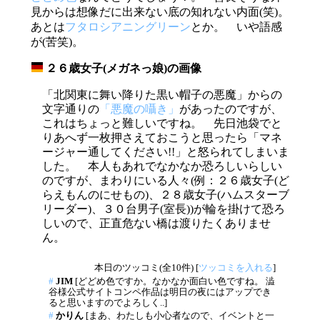
見からは想像だに出来ない底の知れない内面(笑)。
あとは
フタロシアニングリーン
とか。 いや語感
が(苦笑)。
２６歳女子(メガネっ娘)の画像
_
「北関東に舞い降りた黒い帽子の悪魔」からの
文字通りの
「悪魔の囁き」
があったのですが、
これはちょっと難しいですね。 先日池袋でと
りあへず一枚押さえておこうと思ったら「マネ
ージャー通してください!!」と怒られてしまいま
した。 本人もあれでなかなか恐ろしいらしい
のですが、まわりにいる人々(例：２６歳女子(ど
らえもんのにせもの)、２８歳女子(ハムスターブ
リーダー)、３０台男子(室長))が輪を掛けて恐ろ
しいので、正直危ない橋は渡りたくありませ
ん。
本日のツッコミ(全10件) [
ツッコミを入れる
]
#
JIM
[どどめ色ですか。なかなか面白い色ですね。 澁
谷様公式サイトコンペ作品は明日の夜にはアップでき
ると思いますのでよろしく..]
#
かりん
[まあ、わたしも小心者なので、イベントと一