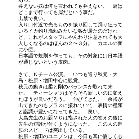
弁えない奴は何を言われても弁えない。 屑は
どこまで行っても屑だという事だ。
出禁で良い。
入り口付近で光るものを振り回して踊り狂って
いるイカ釣り漁船みたいな客が居たのだけれ
ど、これがスタッフにやんわり注意されても大
人しくなるのはほんの２〜３分。 カエルの面
に小便。
日本語で規則を作っても、その対象には日本語
が通じないという皮肉。
さて、Ｋチーム公演。 いつも通り秋元・大
島・松原・増田中心に観賞。
秋元の動きは柔と剛のバランスが取れて来
た。 ティーシャツはそろそろ新しいのに変え
たほうが良いだろう。 伸びてきた。 余裕が
出てきたのもプラスに振れていて、表情の種類
と諧調が豊かになってきた。 良い。
大島先生のお題ＭＣは指された人の答えの後に
先生の短評が付くようになった。 この人の進
歩のスピードは突出している。
松原・増田のユニゾンは、今日も耳に優しく心