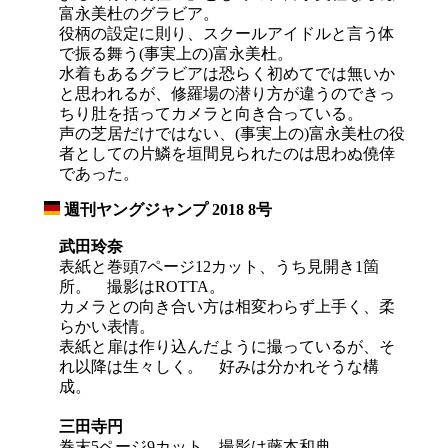
富永美杜のグラビア。
役柄の設定に則り、スクールアイドルと言う体
で振る舞う(事実上の)富永美杜。
水着もあるグラビアは恐らく初めてでは無いか
と思われるが、修羅場の潜り方が違うのできっ
ちり肚を括ってカメラと向き合っている。
声の芝居だけではない、(事実上の)富永美杜の役
者としての片鱗を垣間見られたのは思わぬ僥倖
であった。
週刊ヤングジャンプ 2018 8号
_
武田玲奈
表紙と巻頭7ページ12カット、うち見開き1箇
所。 撮影はROTTA。
カメラとの向き合い方は相変わらず上手く、柔
らかい表情。
表紙と扉は作り込んだように撮っているが、そ
れ以降は生々しく。 好みは分かれそうな構
成。
三田寺円
巻末5ページ9カット、撮影は藤本和典。