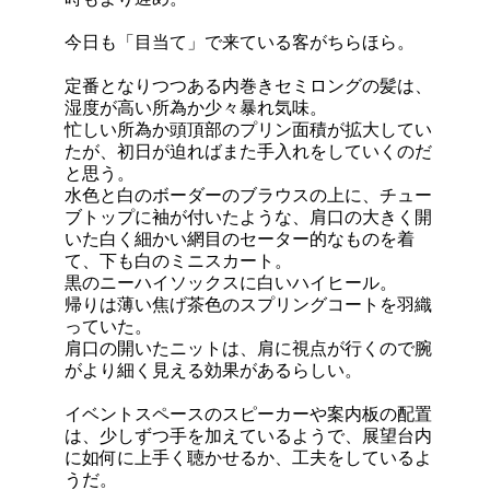
今日も「目当て」で来ている客がちらほら。
定番となりつつある内巻きセミロングの髪は、
湿度が高い所為か少々暴れ気味。
忙しい所為か頭頂部のプリン面積が拡大してい
たが、初日が迫ればまた手入れをしていくのだ
と思う。
水色と白のボーダーのブラウスの上に、チュー
ブトップに袖が付いたような、肩口の大きく開
いた白く細かい網目のセーター的なものを着
て、下も白のミニスカート。
黒のニーハイソックスに白いハイヒール。
帰りは薄い焦げ茶色のスプリングコートを羽織
っていた。
肩口の開いたニットは、肩に視点が行くので腕
がより細く見える効果があるらしい。
イベントスペースのスピーカーや案内板の配置
は、少しずつ手を加えているようで、展望台内
に如何に上手く聴かせるか、工夫をしているよ
うだ。