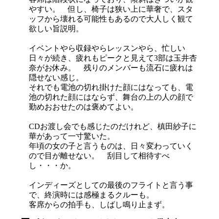
やすい。 但し、椅子は狭い上に華奢で、スタ
ッフから壊れる可能性もあるので大人しく観て
欲しい旨説明。
イベントやら収録やらレッスンやら、忙しい
日々が続き、疲れもピークと見えて3部は玉井杏
奈がお休み。 残りのメンバーも流石に疲れは
隠せない感じ。
それでも電池の切れ掛けた顔にはなっても、電
池の切れた顔にはならず、舞台の上の人の顔で
勤めおおせたのは褒めてよい。
CDお渡し会でも感じたのだけれど、槙田紗子に
華があって一寸驚いた。
年頃の女の子と言うものは、日々変わっていく
ので目が離せない。 刮目して相待すべ
し・・・か。
インディーズとしての最後のフライトと言う事
で、終演時には感極まるクルーも。
客席からの拍手も、しばし鳴り止まず。