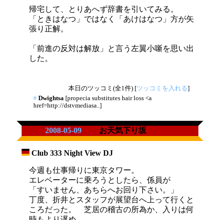
帰宅して、とりあへず辞書を引いてみる。
「ときはなつ」ではなく「あけはなつ」方が矢
張り正解。
「前進の反対は解放」と言う左翼小噺を思い出
した。
本日のツッコミ(全1件) [
ツッコミを入れる
]
#
Dwightsa
[propecia substitutes hair loss <a
href=http://dstvmediasa..]
2008-05-09
お天気下り坂
Club 333 Night View DJ
_
今週も仕事帰りに東京タワー。
エレベーターに乗ろうとしたら、係員が
「すいません、あちらへお回り下さい。」
丁度、折井とスタッフが展望台へ上って行くと
ころだった。 芝居の稽古の所為か、入りは何
時もより遅め。