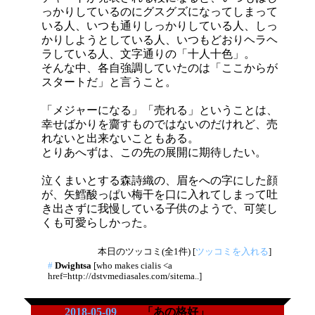
っかりしているのにグスグズになってしまって
いる人、いつも通りしっかりしている人、しっ
かりしようとしている人、いつもどおりヘラヘ
ラしている人、文字通りの「十人十色」。
そんな中、各自強調していたのは「ここからが
スタートだ」と言うこと。
「メジャーになる」「売れる」ということは、
幸せばかりを齎すものではないのだけれど、売
れないと出来ないこともある。
とりあへずは、この先の展開に期待したい。
泣くまいとする森詩織の、眉をへの字にした顔
が、矢鱈酸っぱい梅干を口に入れてしまって吐
き出さずに我慢している子供のようで、可笑し
くも可愛らしかった。
本日のツッコミ(全1件) [
ツッコミを入れる
]
#
Dwightsa
[who makes cialis <a
href=http://dstvmediasales.com/sitema..]
2018-05-09
「あの格好」