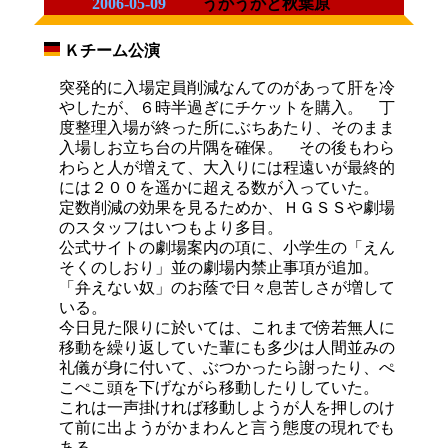
2006-05-09
うかうかと秋葉原
Ｋチーム公演
_
突発的に入場定員削減なんてのがあって肝を冷
やしたが、６時半過ぎにチケットを購入。 丁
度整理入場が終った所にぶちあたり、そのまま
入場しお立ち台の片隅を確保。 その後もわら
わらと人が増えて、大入りには程遠いが最終的
には２００を遥かに超える数が入っていた。
定数削減の効果を見るためか、ＨＧＳＳや劇場
のスタッフはいつもより多目。
公式サイトの劇場案内の項に、小学生の「えん
そくのしおり」並の劇場内禁止事項が追加。
「弁えない奴」のお蔭で日々息苦しさが増して
いる。
今日見た限りに於いては、これまで傍若無人に
移動を繰り返していた輩にも多少は人間並みの
礼儀が身に付いて、ぶつかったら謝ったり、ぺ
こぺこ頭を下げながら移動したりしていた。
これは一声掛ければ移動しようが人を押しのけ
て前に出ようがかまわんと言う態度の現れでも
ある。