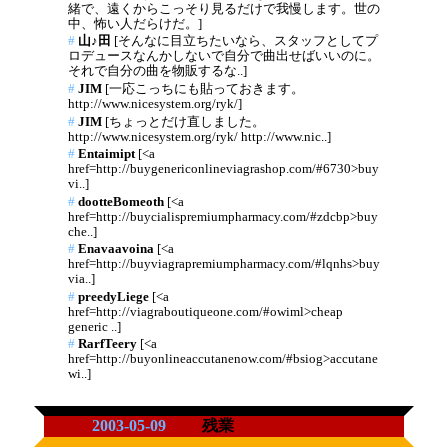
緒で、遠くからこっそり見るだけで我慢します。世の
中、怖い人だらけだ。]
#
山♪田
[そんなに目立ちたいなら、スタッフとしてプ
ロデュースなんかしないで自分で曲出せばいいのに。
それで自分の曲を物販するな..]
#
JIM
[一応こっちにも貼っておきます。
http://www.nicesystem.org/ryk/]
#
JIM
[ちょっとだけ直しました。
http://www.nicesystem.org/ryk/ http://www.nic..]
#
Entaimipt
[<a
href=http://buygenericonlineviagrashop.com/#6730>buy
vi..]
#
dootteBomeoth
[<a
href=http://buycialispremiumpharmacy.com/#zdcbp>buy
che..]
#
Enavaavoina
[<a
href=http://buyviagrapremiumpharmacy.com/#lqnhs>buy
via..]
#
preedyLiege
[<a
href=http://viagraboutiqueone.com/#owiml>cheap
generic ..]
#
RarfTeery
[<a
href=http://buyonlineaccutanenow.com/#bsiog>accutane
wi..]
2003-05-09
残業