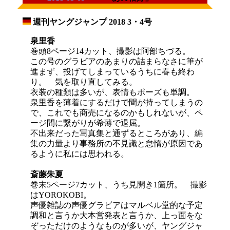
週刊ヤングジャンプ 2018 3・4号
_
泉里香
巻頭8ページ14カット、撮影は阿部ちづる。
この号のグラビアのあまりの詰まらなさに筆が
進まず、投げてしまっているうちに春も終わ
り。 気を取り直してみる。
衣装の種類は多いが、表情もポーズも単調。
泉里香を薄着にするだけで間が持ってしまうの
で、これでも商売になるのかもしれないが、ペ
ージ間に繋がりが希薄で退屈。
不出来だった写真集と通ずるところがあり、編
集の力量より事務所の不見識と怠惰が原因であ
るように私には思われる。
斎藤朱夏
巻末5ページ7カット、うち見開き1箇所。 撮影
はYOROKOBI。
声優雑誌の声優グラビアはマルベル堂的な予定
調和と言うか大本営発表と言うか、上っ面をな
ぞっただけのようなものが多いが、ヤングジャ