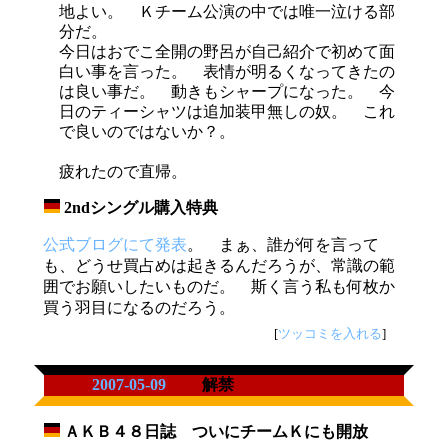
地よい。 Ｋチーム公演の中では唯一泣ける部
分だ。
今日はおでこ全開の野呂が自己紹介で初めて面
白い事を言った。 表情が明るくなってきたの
は良い事だ。 動きもシャープになった。 今
日のティーシャツは追加装甲無しの奴。 これ
で良いのではないか？。
疲れたので直帰。
2ndシングル購入特典
_
公式ブログにて発表
。 まぁ、誰が何を言って
も、どうせ買占めは起きるんだろうが、常識の範
囲でお願いしたいものだ。 斯く言う私も何枚か
買う羽目になるのだろう。
[
ツッコミを入れる
]
2007-05-09
解禁
ＡＫＢ４８日誌 ついにチームＫにも開放
_