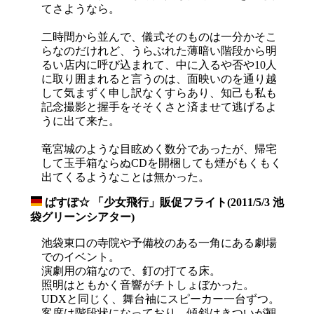
てさようなら。
二時間から並んで、儀式そのものは一分かそこ
らなのだけれど、うらぶれた薄暗い階段から明
るい店内に呼び込まれて、中に入るや否や10人
に取り囲まれると言うのは、面映いのを通り越
して気まずく申し訳なくすらあり、知己も私も
記念撮影と握手をそそくさと済ませて逃げるよ
うに出て来た。
竜宮城のような目眩めく数分であったが、帰宅
して玉手箱ならぬCDを開梱しても煙がもくもく
出てくるようなことは無かった。
ぱすぽ☆ 「少女飛行」販促フライト(2011/5/3 池
_
袋グリーンシアター)
池袋東口の寺院や予備校のある一角にある劇場
でのイベント。
演劇用の箱なので、釘の打てる床。
照明はともかく音響がチトしょぼかった。
UDXと同じく、舞台袖にスピーカー一台ずつ。
客席は階段状になっており、傾斜はきついが観