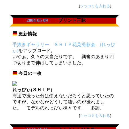
[
ツッコミを入れる
]
2004-05-09
プリント三昧
更新情報
_
手抜きギャラリー ＳＨＩＰ花見撮影会 (れっぴ
ぃ)
をアップロード。
いやぁ、久々の大当たりです。 興奮のあまり四
つ切りまで伸ばしてしまいました。
今日の一枚
_
れっぴぃ(ＳＨＩＰ)
海辺で撮った分は使えないだろうと思っていたの
ですが、なかなかどうして凄いのが撮れまし
た。 モデルのれっぴぃ様々です。 多謝。
[
ツッコミを入れる
]