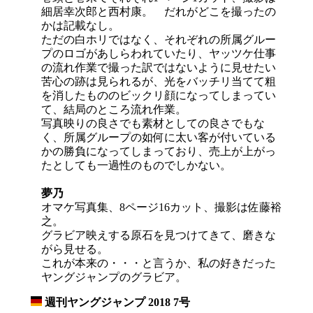
細居幸次郎と西村康。 だれがどこを撮ったの
かは記載なし。
ただの白ホリではなく、それぞれの所属グルー
プのロゴがあしらわれていたり、ヤッツケ仕事
の流れ作業で撮った訳ではないように見せたい
苦心の跡は見られるが、光をバッチリ当てて粗
を消したもののビックリ顔になってしまってい
て、結局のところ流れ作業。
写真映りの良さでも素材としての良さでもな
く、所属グループの如何に太い客が付いている
かの勝負になってしまっており、売上が上がっ
たとしても一過性のものでしかない。
夢乃
オマケ写真集、8ページ16カット、撮影は佐藤裕
之。
グラビア映えする原石を見つけてきて、磨きな
がら見せる。
これが本来の・・・と言うか、私の好きだった
ヤングジャンプのグラビア。
週刊ヤングジャンプ 2018 7号
_