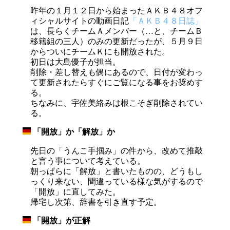
昨年の１月１２日から始まったＡＫＢ４８オフ
ィシャルサイトの動画日記
「ＡＫＢ４８日誌」
は、長らくチームＡメンバー（…と、チームＢ
移籍組の三人）のみの更新だったが、５月９日
からついにチームＫにも開放された。
初日は大島優子が担当。
削除・差し替えも偶にあるので、日付が変わっ
て更新されたらすぐにご覧になる事をお奨めす
る。
ちなみに、宇佐美絡みは根こそぎ削除されてい
る。
「開放」か「解放」か
_
先日の「うんこ手掴み」の件から、改めて推敲
と言う事について考えている。
朝っぱらに「解放」と書いたものの、どうもし
っくり来ない、間違っている様な気がするので
「開放」に直してみた。
帰宅し次第、辞書を引き直す予定。
「開放」が正解
_