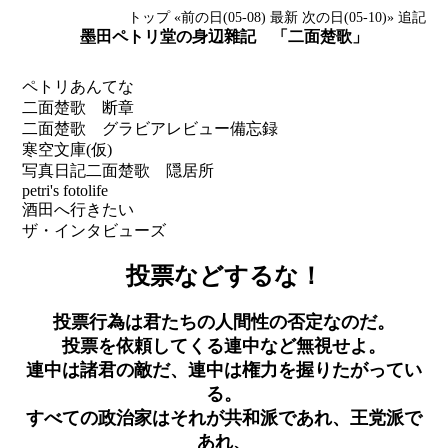
トップ
«前の日(05-08)
最新
次の日(05-10)»
追記
墨田ペトリ堂の身辺雜記 「二面楚歌」
ペトリあんてな
二面楚歌 断章
二面楚歌 グラビアレビュー備忘録
寒空文庫(仮)
写真日記
二面楚歌 隠居所
petri's fotolife
酒田へ行きたい
ザ・インタビューズ
投票などするな！
投票行為は君たちの人間性の否定なのだ。
投票を依頼してくる連中など無視せよ。
連中は諸君の敵だ、連中は権力を握りたがってい
る。
すべての政治家はそれが共和派であれ、王党派で
あれ、