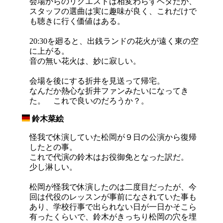
会場からのリクエストは相変わらずベタだが、
スタッフの選曲は実に趣味が良く、これだけで
も聴きに行く価値はある。
20:30を廻ると、出銭ランドの花火が遠く東の空
に上がる。
音の無い花火は、妙に寂しい。
会場を後にする折井を見送って帰宅。
なんだか熱心な折井ファンみたいになってき
た。 これで良いのだろうか？。
鈴木菜絵
_
怪我で休演していた松岡が９日の公演から復帰
したとの事。
これで代演の鈴木はお役御免となった訳だ。
少し淋しい。
松岡が怪我で休演したのは二度目だったが、今
回は代役のレッスンが事前になされていた事も
あり、学校行事で出られない日が一日かそこら
有ったくらいで、鈴木がきっちり松岡の穴を埋