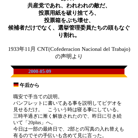
共産党であれ、われわれの敵だ、
投票用紙を破り捨てろ、
投票箱をぶち壊せ、
候補者だけでなく、選挙管理委員たちの頭もなぐ
り割れ。
1933年11月 CNT(Cofederacion Nacional del Trabajo)
の声明より
2000-05-09
午后から
_
職安で手当ての説明。
パンフレットに書いてある事を説明してビデオを
見せるだけ。 こういう時は寝る事にしている。
三時半過ぎに漸く解放されたので、昨日に引き続
いて「20plus」へ。
今日は一部の最終日で、2部との写真の入れ替えも
有るのでその手伝いも含めて見に言った。