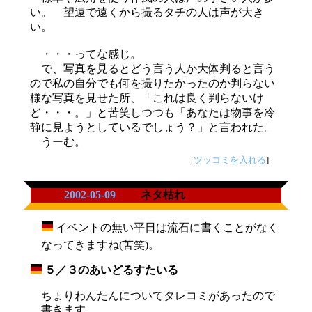
い。 望遠で遠くから撮るタチの人は声が大き
い。
・・・ってな感じ。
で、写真を見るとどう言う人か大体判ると言う
ので私の自分でも何を撮りたかったのか判らない
様な写真を見せた所、「これは良く判らないけ
ど・・・。」と苦笑しつつも「あなたは物事を冷
静に見ようとしているでしょう？」と言われた。
うーむ。
[
ツッコミを入れる
]
2002-05-09
ネタ枯れ
イベントの無い平日は流石に書くことがなく
_
なってきますね(苦笑)。
５／３のあいどるすたいる
_
ちょりわんたんについてタレコミがあったので
書きます。