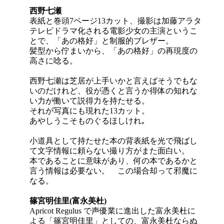
西野七瀬
表紙と巻頭7ページ13カット、撮影は加藤アラタ
テレビドラマ化される電影少女の主演というこ
とで、「あの格好」と制服的ブレザー。
髪型から佇まいから、「あの格好」の再現度の
高さに唸る。
西野七瀬は芝居が上手いかと言えばそうでもな
いのだけれど、役が憑くと言うか得体の知れな
い力が働いて説得力を持たせる。
それが写真にも現れた13カット。
あやしうこそものぐるほしけれ｡
小道具として持たせた本の背表紙を光で飛ばし
て文字情報に頼らない撮り方がまた面白い。
本であることに意味があり、何の本であるかと
言う情報は必要ない。 この場合却って邪魔に
なる。
篠宮明佳里(富永美杜)
Apricot Regulus で声優業に進出した富永美杜に
よる「篠宮明佳里」としての、富永美杜ならぬ