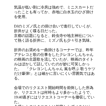
気温が低い割に冷房は強めで、ミニスカートだ
ったことも有ってか、赤地に白水玉のひざ掛け
を使用。
DJのミズノ氏との掛け合いで進行していくが、
折井がよく喋る日だった。
京都の話題になると、鈴虫寺や地主神社につい
て熱く語る折井に、ミズノ氏も少々引き気味。
折井のお奨めを一曲掛けるコーナーでは、昨年
アテレコと歌の仕事をしたクレヨンしんちゃん
の映画の主題歌を流していたが、映画のタイト
ルはぼかして話していたのが妙に可笑しかっ
た。 「クレヨンしんちゃん 嵐を呼ぶ 歌うケツ
だけ爆弾!」とは確かに言いにくい雰囲気ではあ
る。
会場でのリクエスト開始時間を前倒しした所為
か、リクエストは何時もより多かったようで、
19:40過ぎにはリクエストコーナーを撤収してい
た。