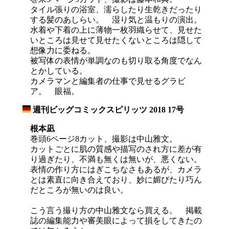
タイル張りの浴室、濡らしたり生乾きだったり
する髪のあしらい。 湿り気と温もりの演出。
水着や下着の上に薄物一枚羽織らせて、見せた
いところは見せて見せたくないところは隠して
想像力に委ねる。
被写体の表情が単調なのも切り取る角度でなん
とかしている。
カメラマンと編集者の仕事で見せるグラビ
ア。 眼福。
週刊ビッグコミックスピリッツ 2018 17号
_
根本凪
巻頭6ページ8カット、撮影は中山雅文。
カットごとに肌の質感や描写のされ方に差が有
り過ぎたり、不満も無くは無いが、悪くない。
表情の作り方にはぎこちなさもあるが、カメラ
とは素直に向き合えており、妙に媚びたり巧ん
だところが無いのは良い。
こう言う撮り方の中山雅文なら買える。 掲載
誌の編集能力や審美眼によって損をしてきたの