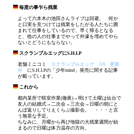
毎度の事乍ら残業
_
よって六本木の池田さんライブは回避。 何か
と口実を見つけては残業をしたがる人たちに囲
まれて仕事をしているので、早く帰るとなる
と、他の人の仕事までやって外濠を埋めてやら
ないとどうにもならない。
スクランブルエッグにS.H.I.P
_
老舗ミニコミ
スクランブルエッグ 5/9 更新
分
にS.H.I.Pの「少年mind」発売に関する記事
が載っています。
これから
_
都内某所で暗室作業(徹夜)→明けて土曜は仙台で
友人の結婚式→二次会→三次会→日曜の朝にと
んぼ返りしてりえくらぶ撮影会。 ・・・と言
う無茶な予定。
ちなみに、月曜から再び地獄の大残業週間が始
まるので日曜は体力温存の方向。