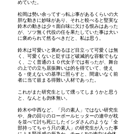
めていた。
松岡は勢い余ってすっ転ぶ事があるくらいの大
胆な動きに妙味があり、それと較べると堅実な
鈴木の動きは少々面白味に欠ける恨みはあった
が、ソツ無く代役の任を果たしていた事は大い
に褒められて然るべきだと、私は思う。
鈴木は可愛いと褒めるほど目立って可愛くは無
く、可愛くないと貶すほど破滅的な容貌でもな
く、ごく普通の１０代女子では有ったが、舞台
の上での立ち居振舞いは的を得ていて、使え
る・使えないの基準に照らすと、間違いなく前
者に当て嵌まる得難い人材であった。
これがまた研究生として燻ってしまうかと思う
と、なんとも勿体無い。
鈴木や中西など、「只の素人」ではない研究生
や、身の回りのローボールヒッターの連中が枕
を並べて討ち死にしたイシダさんのような「全
部持ってちゃう只の素人」の研究生が入った事
による緊張感の所為か、チームBの連中は全体