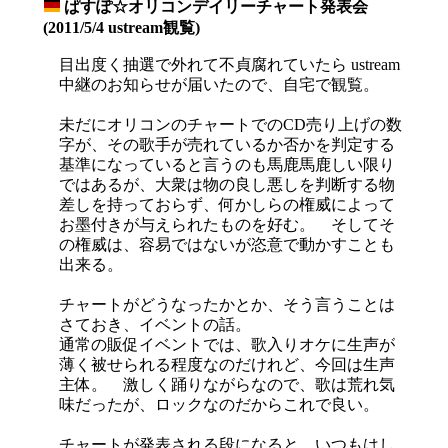
ぱすぽ☆オリコンデイリーチャート発表会
_
(2011/5/4 ustream観覧)
目出度く抽選で外れて不貞腐れていたら ustream
中継のお知らせが届いたので、自宅で観覧。
未だにオリコンのチャートでのCD売り上げの数
字が、その歌手が売れているか否かを判定する
基準になっていると言うのも馬鹿馬鹿しい限り
ではあるが、大衆は物の良し悪しを判断する物
差しを持っておらず、何かしらの権威によって
お墨付きが与えられたものを好む。 そしてそ
の権威は、容易ではないが恣意で動かすことも
出来る。
チャートがどうなったかとか、そう言うことは
さておき、イベントの話。
通常の販促イベントでは、歌入りオケに生声が
薄く被せられる程度なのだけれど、今回は生声
主体。 激しく踊りながらなので、歌は荒れ気
味だったが、ロックなのだからこれで良い。
チャートが発表される段になると、いつもはし