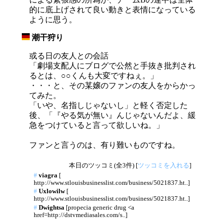
的に底上げされて良い動きと表情になっている
ように思う。
潮干狩り
_
或る日の友人との会話
「劇場支配人にブログで公然と手抜き批判され
るとは、○○くんも大変ですねぇ。」
・・・と、その某嬢のファンの友人をからかっ
てみた。
「いや、名指しじゃないし」と軽く否定した
後、「『やる気が無い』んじゃないんだよ、緩
急をつけていると言って欲しいね。」
ファンと言うのは、有り難いものですね。
本日のツッコミ(全3件) [
ツッコミを入れる
]
#
viagra
[
http://www.stlouisbusinesslist.com/business/5021837.ht..]
#
Uxlowilw
[
http://www.stlouisbusinesslist.com/business/5021837.ht..]
#
Dwightsa
[propecia generic drug <a
href=http://dstvmediasales.com/s..]