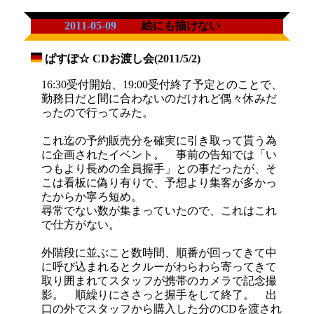
2011-05-09
絵にも描けない
ぱすぽ☆ CDお渡し会(2011/5/2)
_
16:30受付開始、19:00受付終了予定とのことで、
勤務日だと間に合わないのだけれど偶々休みだ
ったので行ってみた。
これ迄の予約販売分を確実に引き取って貰う為
に企画されたイベント。 事前の告知では「い
つもより長めの全員握手」との事だったが、そ
こは看板に偽り有りで、予想より集客が多かっ
たからか寧ろ短め。
尋常でない数が集まっていたので、これはこれ
で仕方がない。
外階段に並ぶこと数時間、順番が回ってきて中
に呼び込まれるとクルーがわらわら寄ってきて
取り囲まれてスタッフが携帯のカメラで記念撮
影。 順繰りにささっと握手をして終了。 出
口の外でスタッフから購入した分のCDを渡され