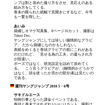
ンプは割と攻めた撮り方をさせ、見応えのある
組み方をしてくる。
巻末の限られた紙幅で見開きにするなど、今号
も一驚を喫した。
あいみ
袋綴しオマケ写真集、8ページ16カット、撮影は
Takeo Dec.
ヤングジャンプにしては珍しい煽情的なグラビ
ア。 だから袋綴じなのかもしれない。
表紙をめくると巻頭グラビアの前にこれがある
のだけれど、「見せる為の工夫」の凝らされ方
が段違い。
ポーズではなく、状況設定を詰めて攻めてく
る。 こう言うグラビアが、(煽情的かどうかで
はなく、頭を使ったか否かの部分)私は見たいの
である。
週刊ヤングジャンプ 2018 5・6号
_
サキドルエース
恒例行事となった課金イベントである。
巻頭と巻末でそれぞれ1ページ1カット、撮影は