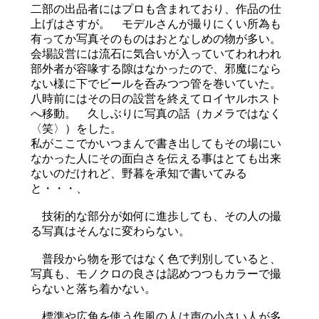
二部の出品者にはプロも含まれており、作品の仕
上げはさすが。 モデルさんが撮りにくい所為も
有ってか写真そのものはおとなしめの物が多い。
会場設営には流石に気合いが入っていてわれわれ
部外者が容喙する隙はなかったので、邪魔になら
ない様に下でビールを呑みつつ管を巻いていた。
八時前にはその日の設営を終えてロイヤルホスト
へ移動。 久しぶりに写真の話（カメラではなく
〈笑〉）をした。
私がここでかいつまんで書き出してもその場にい
なかった人にその面白さを伝える事はとても出来
ないのだけれど、野暮を承知で書いてみる
と・・・、
技術的な部分が如何に進歩しても、その人の撮
る写真はそんなに変わらない。
普段から物を形ではなく色で判別していると、
写真も、モノクロの良さは認めつつもカラーで撮
らないと落ち着かない。
標準や広角を使う作風の人は声の小さい人が多