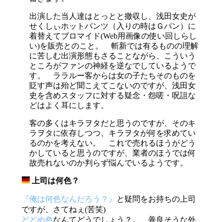
出演した当人達はとっとと撤収し、浅田女史が
せくしぃホットパンツ（入りの時はＧパン）に
着替えてブロマイド(Web用画像の使い回しらし
い)を販売とのこと。 斬新では有るものの理解
に苦しむ出演形態もさることながら、こういう
ところがファンの神経を逆なでしているようで
す。 ララルー客からは女の子たちそのものを
貶す声は殆ど聞こえてこないのですが、浅田女
史を含めスタッフに対する疑念・怨嗟・呪詛な
どはよく耳にします。
客の多くはキラヲタだと思うのですが、そのキ
ラヲタに依存しつつ、キラヲタが何を求めてい
るのかを考えない。 これで売れるほうがどう
かしていると思うのですが、業者のほうでは何
故売れないのか判らず悩んでいるようです。
上司は何色？
_
『俺は何色なんだろう？』
と疑問をお持ちの上司
ですが、さてねぇ(苦笑)
どどめ色
なんてどうでしょう？。 善良そうな外