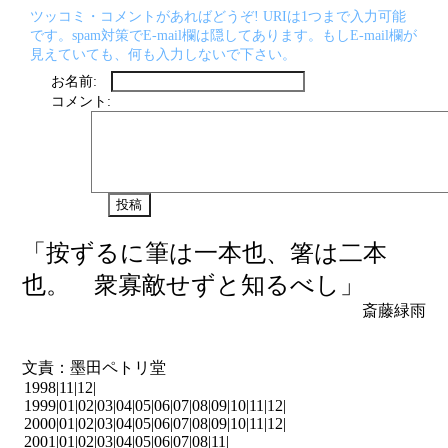
ツッコミ・コメントがあればどうぞ! URIは1つまで入力可能
です。spam対策でE-mail欄は隠してあります。もしE-mail欄が
見えていても、何も入力しないで下さい。
お名前:
コメント:
「按ずるに筆は一本也、箸は二本
也。 衆寡敵せずと知るべし」
斎藤緑雨
文責：墨田ペトリ堂
1998|
11
|
12
|
1999|
01
|
02
|
03
|
04
|
05
|
06
|
07
|
08
|
09
|
10
|
11
|
12
|
2000|
01
|
02
|
03
|
04
|
05
|
06
|
07
|
08
|
09
|
10
|
11
|
12
|
2001|
01
|
02
|
03
|
04
|
05
|
06
|
07
|
08
|
11
|