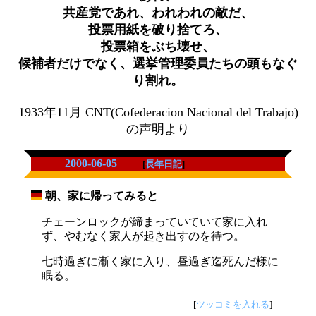
共産党であれ、われわれの敵だ、
投票用紙を破り捨てろ、
投票箱をぶち壊せ、
候補者だけでなく、選挙管理委員たちの頭もなぐ
り割れ。
1933年11月 CNT(Cofederacion Nacional del Trabajo)
の声明より
2000-06-05
[
長年日記
]
朝、家に帰ってみると
_
チェーンロックが締まっていていて家に入れ
ず、やむなく家人が起き出すのを待つ。
七時過ぎに漸く家に入り、昼過ぎ迄死んだ様に
眠る。
[
ツッコミを入れる
]