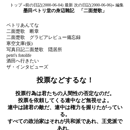
トップ
«前の日記(2000-06-04)
最新
次の日記(2000-06-06)»
編集
墨田ペトリ堂の身辺雜記 「二面楚歌」
ペトリあんてな
二面楚歌 断章
二面楚歌 グラビアレビュー備忘録
寒空文庫(仮)
写真日記
二面楚歌 隠居所
petri's fotolife
酒田へ行きたい
ザ・インタビューズ
投票などするな！
投票行為は君たちの人間性の否定なのだ。
投票を依頼してくる連中など無視せよ。
連中は諸君の敵だ、連中は権力を握りたがってい
る。
すべての政治家はそれが共和派であれ、王党派で
あれ、