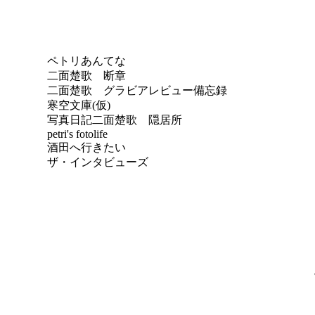
ペトリあんてな
二面楚歌 断章
二面楚歌 グラビアレビュー備忘録
寒空文庫(仮)
写真日記
二面楚歌 隠居所
petri's fotolife
酒田へ行きたい
ザ・インタビューズ