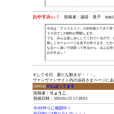
おやすみぃ！
投稿者：
澁谷 良子
投稿日：
今日は「アイスエイジ」のDVD借りてきて
２５日でこのBBSが閉鎖します。
でも、みんな楽しみにしてくれているので、
新しくホームページを良子が作ります。だか
なるべく急いで頑張って作るから、みんな待
おやすみぃ！
そして今日、新たな動きが・・・。
ヴァンヴァンサイト内の澁谷さまページに
[00018]
がんばってます
投稿者：
りょうこ
投稿日時：2003/01/25 17:39:03
今HP作りに格闘中！
今日中には作りたいな・・・