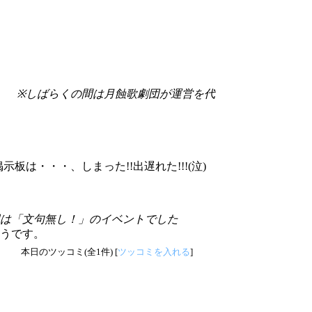
事。
※しばらくの間は月蝕歌劇団が運営を代
板は・・・、しまった!!出遅れた!!!(泣)
は「文句無し！」のイベントでした
うです。
本日のツッコミ(全1件) [
ツッコミを入れる
]