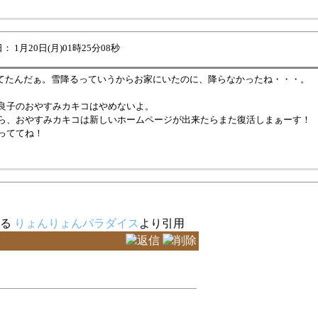
 1月20日(月)01時25分08秒
見てたんだぁ。雪降るっていうからお家にいたのに、降らなかったね・・・。
良子のおやすみカキコはやめないよ。
ら、おやすみカキコは新しいホームページが出来たらまた復活しまぁーす！
っててね！
ある
りょんりょんパラダイス
より引用