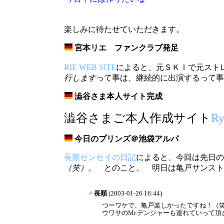
楽しみに待たせていただきます。
宮本リエ ファンクラブ発足
_
RIE WEB SITE
によると、元ＳＫＩで元スト
行します
って事は、継続的に出演するって事
澁谷さま本人サイト完成
_
澁谷さまご本人作成サイト
Ry
今日のプリンズ＠池袋アルパ
_
長順センセイの日記
によると、今回は先日
（笑）。
とのこと。 明日は亀戸サンスト
#
長順
(2003-01-26 16:44)
つーワケで、亀戸楽しかったですね！（
ウワサのMr.デンジャーも連れていって