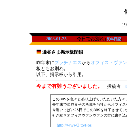
19
2003-01-25
今日でお別れ
[
長年日記
]
澁谷さま掲示板閉鎖
_
昨年末に
プラチナエス
から
オフィス・ヴァン
板ともお別れ。
以下、掲示板から引用。
今まで有難うございました。
投稿者：
t
このBBSを色々と盛り上げていただいた方々
去年末で澁谷良子の所属を当社からオフィス
今週いっぱい25日でこのBBSを終了させて
引き続きオフィスヴァンヴァンの方に書き込
http://www3.to/t-ps