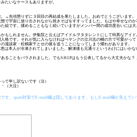
子みたいなケースもありますが。
散。→先頃懲りずに３回目の再結成を果たしました。おめでとうございます。
状態で宇宙に放り出されながら焼きそばをすすってました。もはや幸せなのか
めた組です。揉めることもなく続いていますがメンバー間の成功度合いには大
るかもしれません。伊集院と云えばアイドルヲタタレントにして特異なアイド
門人格です。それが気に入らなければぺヤングの立川志の輔の方で可愛がって
ロの漫談家・松鶴家千とせの後を追うことになってしまう懼れがあります。
本恵は本人が冷凍されてしまいました。解凍後も元通りというわけにはいかな
ることをバラされました。でもS.H.I.Pはもう公表してるから大丈夫かな？
ゃって申し訳ないです（泣）
・・（大泣）
です。spam対策でE-mail欄は隠してあります。もしE-mail欄が見