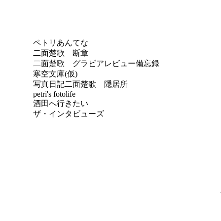
ペトリあんてな
二面楚歌 断章
二面楚歌 グラビアレビュー備忘録
寒空文庫(仮)
写真日記
二面楚歌 隠居所
petri's fotolife
酒田へ行きたい
ザ・インタビューズ