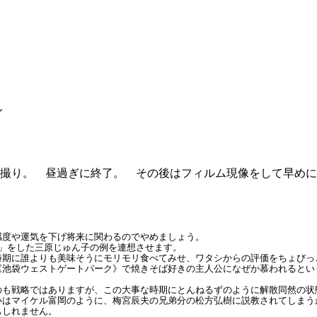
ん
撮り。 昼過ぎに終了。 その後はフィルム現像をして早めに
感度や運気を下げ将来に関わるのでやめましょう。
り」をした三原じゅん子の例を連想させます。
時期に誰よりも美味そうにモリモリ食べてみせ、ワタシからの評価をちょびっ
《池袋ウェストゲートパーク》で焼きそば好きの主人公になぜか慕われるとい
も戦略ではありますが、この大事な時期にとんねるずのように解散同然の状態
いはマイケル富岡のように、梅宮辰夫の兄弟分の松方弘樹に説教されてしまう
もしれません。