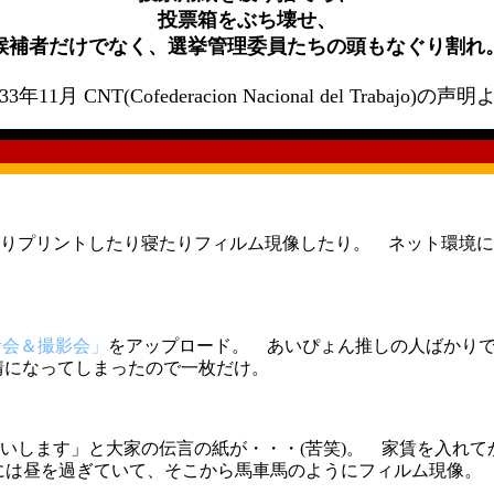
投票箱をぶち壊せ、
候補者だけでなく、選挙管理委員たちの頭もなぐり割れ
33年11月 CNT(Cofederacion Nacional del Trabajo)の声
りプリントしたり寝たりフィルム現像したり。 ネット環境に
試食会＆撮影会」
をアップロード。 あいぴょん推しの人ばかりで手
情になってしまったので一枚だけ。
いします」と大家の伝言の紙が・・・(苦笑)。 家賃を入れて
頃には昼を過ぎていて、そこから馬車馬のようにフィルム現像