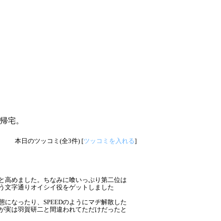
帰宅。
本日のツッコミ(全3件) [
ツッコミを入れる
]
と高めました。ちなみに喰いっぷり第二位は
う文字通りオイシイ役をゲットしました
になったり、SPEEDのようにマヂ解散した
が実は羽賀研二と間違われてただけだったと