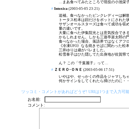
…まあ食べてみたところで現役の小池栄
#
Intoxica
(2003-05-05 23:21)
追補。食べなかったピンクレディーは解
トータス松本は顔だけをポットにされた
サザンオールスターズは食べて成功を収
量の違いです。
大量に食べた伊集院光とは意気投合でき
かもしれません。しかも三遊亭楽太郎の
食べなかった場合、落語界ではなくアフ
《冷凍UFO》なる焼きそばに関わった松
三井ゆりは歳がバレました。
松雪泰子はひた隠してた出身地が佐賀県であ
ん？ この「千葉麗子」って…
#
ＺＥＲＯ−ＯＮＥ
(2003-05-06 17:51)
いやはや、せっかくの作品をジャマしち
何かサインをしてくれたら掃けたのに・
ツッコミ・コメントがあればどうぞ! URIは1つまで入力可能
お名前:
コメント: