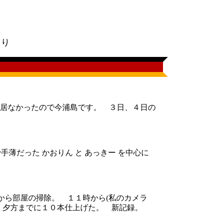
。
明より
居なかったので今浦島です。 ３日、４日の
薄だった かおりん と あっきー を中心に
から部屋の掃除。 １１時から(私のカメラ
。 夕方までに１０本仕上げた。 新記録。