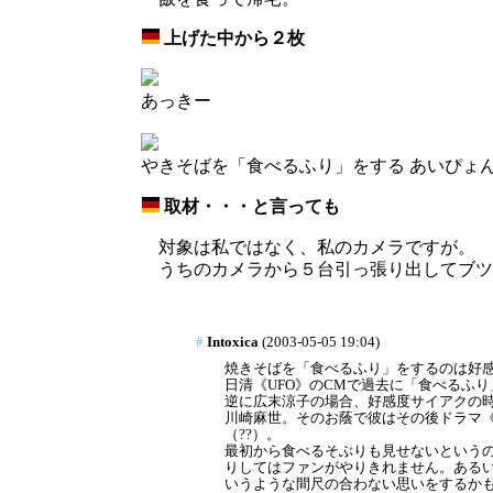
上げた中から２枚
_
あっきー
やきそばを「食べるふり」をする あいぴょ
取材・・・と言っても
_
対象は私ではなく、私のカメラですが。
うちのカメラから５台引っ張り出してブツ
#
Intoxica
(2003-05-05 19:04)
焼きそばを「食べるふり」をするのは好
日清《UFO》のCMで過去に「食べるふ
逆に広末涼子の場合、好感度サイアクの
川崎麻世。そのお蔭で彼はその後ドラマ
（??）。
最初から食べるそぶりも見せないというの
りしてはファンがやりきれません。ある
いうような間尺の合わない思いをするか