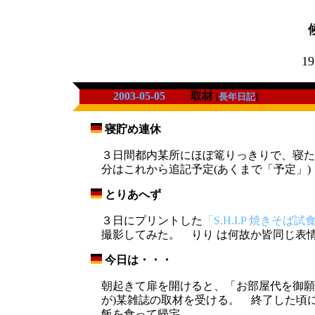
19
2003-05-05
取材
[
長年日記
]
寝貯め連休
_
３日間都内某所にほぼ篭りっきりで、寝た
分はこれから追記予定(あくまで「予定」)
とりあへず
_
３日にプリントした
「S.H.I.P 焼きそば
撮影してみた。 りり は何故か皆同じ表
今日は・・・
_
朝起きて扉を開けると、「お部屋代を御願
が)某雑誌の取材を受ける。 終了した
飯を食って帰宅。