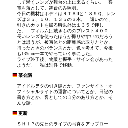
して漸くレンズが舞台の上に来るくらい。 客
電を落として、舞台のみ照明。
今日の機材はボディはＲＴＳIIと１３９Ｑ、レン
ズは３５、５０、１３５の３本。 遠いので、
引きのカットを撮る時以外は１３５で押し
た。 フィルムは戴きもののプレスト４００.
長いレンズを使ったほうが撮りやすいのだろう
とは思うが、被写体との距離感の取り方とか、
持ったときのバランスとか、色々考えて、今後
も135mm一本でやっていく事にした。
ライブ終了後、物販と握手・サイン会があった
ようだ。 私は別件で移動。
某会議
_
アイドルヲタの引き際とか、ファンサイト・オ
フィシャルサイトの運営についてとか、日記の
書き方とか、客としての自分のあり方とか、そ
んな話。
更新
_
ＳＨＩＰの先日のライブの写真をアップロー