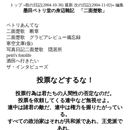
トップ
«前の日記(2004-10-30)
最新
次の日記(2004-11-02)»
編集
墨田ペトリ堂の身辺雜記 「二面楚歌」
ペトリあんてな
二面楚歌 断章
二面楚歌 グラビアレビュー備忘録
寒空文庫(仮)
写真日記
二面楚歌 隠居所
petri's fotolife
酒田へ行きたい
ザ・インタビューズ
投票などするな！
投票行為は君たちの人間性の否定なのだ。
投票を依頼してくる連中など無視せよ。
連中は諸君の敵だ、連中は権力を握りたがってい
る。
すべての政治家はそれが共和派であれ、王党派で
あれ、