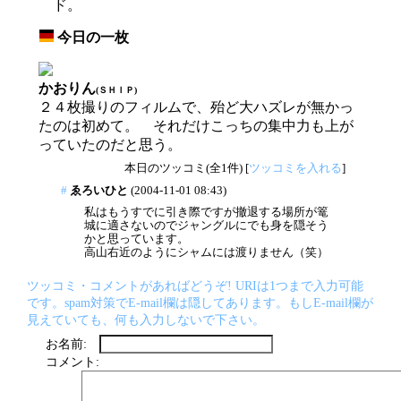
ド。
今日の一枚
_
かおりん
(ＳＨＩＰ)
２４枚撮りのフィルムで、殆ど大ハズレが無かっ
たのは初めて。 それだけこっちの集中力も上が
っていたのだと思う。
本日のツッコミ(全1件) [
ツッコミを入れる
]
#
ゑろいひと
(2004-11-01 08:43)
私はもうすでに引き際ですが撤退する場所が篭
城に適さないのでジャングルにでも身を隠そう
かと思っています。
高山右近のようにシャムには渡りません（笑）
ツッコミ・コメントがあればどうぞ! URIは1つまで入力可能
です。spam対策でE-mail欄は隠してあります。もしE-mail欄が
見えていても、何も入力しないで下さい。
お名前:
コメント: