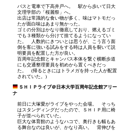
バスと電車で下高井戸へ。 駅から歩いて日大
文理学部の「桜麗祭」へ。
出店は常識的な食い物が多く、味はマトモだっ
たが面白味はあまり無かった。
ゴミの分別はかなり徹底しており、燃えるゴミ
でも３種類から分けて捨てるようになってい
た。 人数的にきついとは思うが、こう言う面
倒を客に強いる試みをする時は人員を裂いて説
明要員を配置した方が良い。
百周年記念館とキャンパス本体を繋ぐ横断歩道
にも交通整理要員を初めから置くべきだっ
た。 (帰るときにはトラメガを持った人が配置
されていた。)
ＳＨＩＰライブ＠日本大学百周年記念館アリー
_
ナ
前日に大塚愛がライブをやった会場。 そっち
はスタンディングだったので、ＳＨＩＰ用に椅
子が並べられていた。
巨大な体育館のようなハコで、奥行きも幅もあ
る舞台なのは良いが、かなり高い。 背伸びを