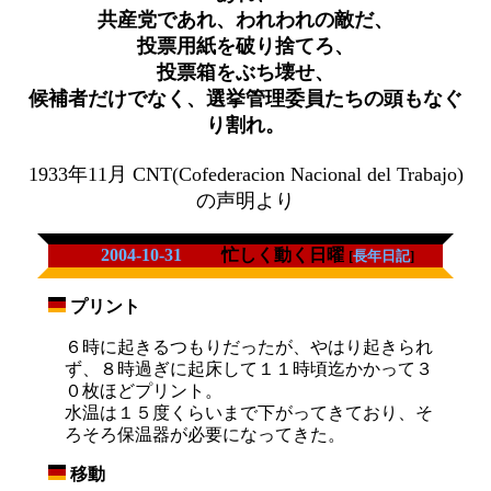
共産党であれ、われわれの敵だ、
投票用紙を破り捨てろ、
投票箱をぶち壊せ、
候補者だけでなく、選挙管理委員たちの頭もなぐ
り割れ。
1933年11月 CNT(Cofederacion Nacional del Trabajo)
の声明より
2004-10-31
忙しく動く日曜
[
長年日記
]
プリント
_
６時に起きるつもりだったが、やはり起きられ
ず、８時過ぎに起床して１１時頃迄かかって３
０枚ほどプリント。
水温は１５度くらいまで下がってきており、そ
ろそろ保温器が必要になってきた。
移動
_