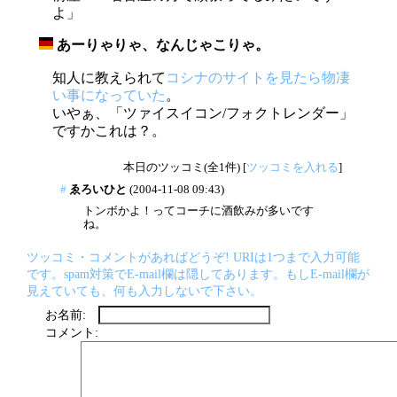
よ」
あーりゃりゃ、なんじゃこりゃ。
_
知人に教えられて
コシナのサイトを見たら物凄
い事になっていた
。
いやぁ、「ツァイスイコン/フォクトレンダー」
ですかこれは？。
本日のツッコミ(全1件) [
ツッコミを入れる
]
#
ゑろいひと
(2004-11-08 09:43)
トンボかよ！ってコーチに酒飲みが多いです
ね。
ツッコミ・コメントがあればどうぞ! URIは1つまで入力可能
です。spam対策でE-mail欄は隠してあります。もしE-mail欄が
見えていても、何も入力しないで下さい。
お名前:
コメント: