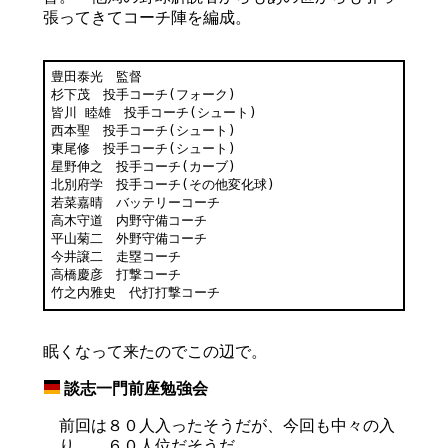
張ってきてコーチ陣を編成。
豊田泰光　監督

杉下茂　投手コーチ(フォーク)

皆川 睦雄　投手コーチ(シュート)

西本聖　投手コーチ(シュート)

東尾修　投手コーチ(シュート)

星野伸之　投手コーチ(カーブ)

北別府学　投手コーチ(その他変化球)

若菜嘉晴　バッテリーコーチ

高木守道　内野守備コーチ

平山菊二　外野守備コーチ

今井譲二　走塁コーチ

高橋慶彦　打撃コーチ

竹之内雅史　代打打撃コーチ
眠くなって来たのでこの辺で。
談志一門前座勉強会
_
前回は８０人入ったそうだが、今回も中々の入
り。 ６０人位だそうだ。