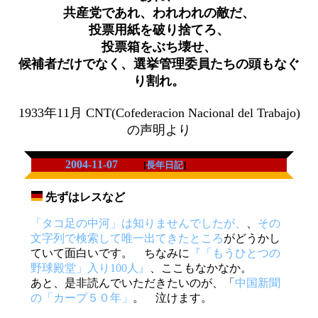
共産党であれ、われわれの敵だ、
投票用紙を破り捨てろ、
投票箱をぶち壊せ、
候補者だけでなく、選挙管理委員たちの頭もなぐ
り割れ。
1933年11月 CNT(Cofederacion Nacional del Trabajo)
の声明より
2004-11-07
[
長年日記
]
先ずはレスなど
_
「タコ足の中河」は知りませんでしたが、
、
その
文字列で検索して唯一出てきたところ
がどうかし
ていて面白いです。 ちなみに
『「もうひとつの
野球殿堂」入り100人』
、ここもなかなか。
あと、是非読んでいただきたいのが、「
中国新聞
の「カープ５０年」
。 泣けます。