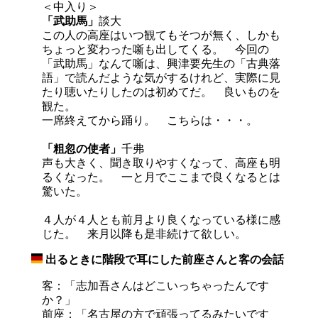
＜中入り＞
「武助馬」
談大
この人の高座はいつ観てもそつが無く、しかも
ちょっと変わった噺も出してくる。 今回の
「武助馬」なんて噺は、興津要先生の「古典落
語」で読んだような気がするけれど、実際に見
たり聴いたりしたのは初めてだ。 良いものを
観た。
一席終えてから踊り。 こちらは・・・。
「粗忽の使者」
千弗
声も大きく、聞き取りやすくなって、高座も明
るくなった。 一と月でここまで良くなるとは
驚いた。
４人が４人とも前月より良くなっている様に感
じた。 来月以降も是非続けて欲しい。
出るときに階段で耳にした前座さんと客の会話
_
客：「志加吾さんはどこいっちゃったんです
か？」
前座：「名古屋の方で頑張ってるみたいです