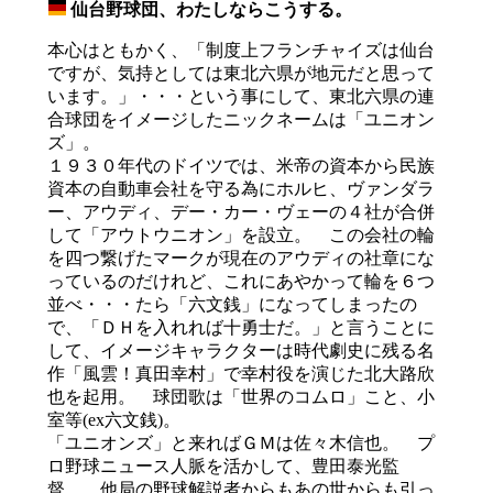
仙台野球団、わたしならこうする。
_
本心はともかく、「制度上フランチャイズは仙台
ですが、気持としては東北六県が地元だと思って
います。」・・・という事にして、東北六県の連
合球団をイメージしたニックネームは「ユニオン
ズ」。
１９３０年代のドイツでは、米帝の資本から民族
資本の自動車会社を守る為にホルヒ、ヴァンダラ
ー、アウディ、デー・カー・ヴェーの４社が合併
して「アウトウニオン」を設立。 この会社の輪
を四つ繋げたマークが現在のアウディの社章にな
っているのだけれど、これにあやかって輪を６つ
並べ・・・たら「六文銭」になってしまったの
で、「ＤＨを入れれば十勇士だ。」と言うことに
して、イメージキャラクターは時代劇史に残る名
作「風雲！真田幸村」で幸村役を演じた北大路欣
也を起用。 球団歌は「世界のコムロ」こと、小
室等(ex六文銭)。
「ユニオンズ」と来ればＧＭは佐々木信也。 プ
ロ野球ニュース人脈を活かして、豊田泰光監
督。 他局の野球解説者からもあの世からも引っ