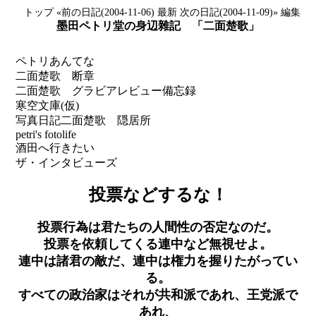
トップ
«前の日記(2004-11-06)
最新
次の日記(2004-11-09)»
編集
墨田ペトリ堂の身辺雜記 「二面楚歌」
ペトリあんてな
二面楚歌 断章
二面楚歌 グラビアレビュー備忘録
寒空文庫(仮)
写真日記
二面楚歌 隠居所
petri's fotolife
酒田へ行きたい
ザ・インタビューズ
投票などするな！
投票行為は君たちの人間性の否定なのだ。
投票を依頼してくる連中など無視せよ。
連中は諸君の敵だ、連中は権力を握りたがってい
る。
すべての政治家はそれが共和派であれ、王党派で
あれ、