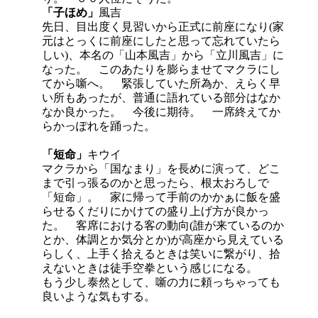
「子ほめ」
風吉
先日、目出度く見習いから正式に前座になり(家
元はとっくに前座にしたと思って忘れていたら
しい)、本名の「山本風吉」から「立川風吉」に
なった。 このあたりを膨らませてマクラにし
てから噺へ。 緊張していた所為か、えらく早
い所もあったが、普通に語れている部分はなか
なか良かった。 今後に期待。 一席終えてか
らかっぽれを踊った。
「短命」
キウイ
マクラから「国なまり」を長めに演って、どこ
まで引っ張るのかと思ったら、根太おろしで
「短命」。 家に帰って手前のかかぁに飯を盛
らせるくだりにかけての盛り上げ方が良かっ
た。 客席における客の動向(誰が来ているのか
とか、体調とか気分とか)が高座から見えている
らしく、上手く拾えるときは笑いに繋がり、拾
えないときは徒手空拳という感じになる。
もう少し泰然として、噺の力に頼っちゃっても
良いような気もする。