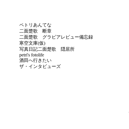
ペトリあんてな
二面楚歌 断章
二面楚歌 グラビアレビュー備忘録
寒空文庫(仮)
写真日記
二面楚歌 隠居所
petri's fotolife
酒田へ行きたい
ザ・インタビューズ