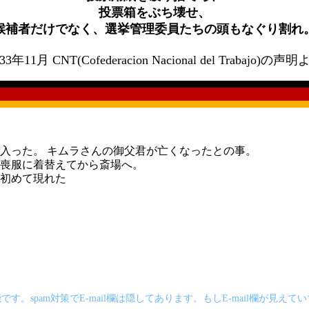
投票箱をぶち壊せ、
候補者だけでなく、選挙管理委員たちの頭もなぐり割れ
33年11月 CNT(Cofederacion Nacional del Trabajo)の声
入った。 キムラさんの御父君が亡くなったとの事。
喪服に着替えてから斎場へ。
初めて現れた
です。spam対策でE-mail欄は隠してあります。もしE-mail欄が見