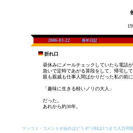
19
2006-03-22
[
長年日記
]
折れ口
_
昼休みにメールチェックしていたら電話が
急いで定時であがる算段をして、帰宅して
親も親戚も仕事人間ばかりだった私の前に
「趣味に生きる軽いノリの大人」
だった。
あれから約30年。
ツッコミ・コメントがあればどうぞ! URIは1つまで入力可能