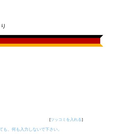
。
明より
[
ツッコミを入れる
]
えていても、何も入力しないで下さい。