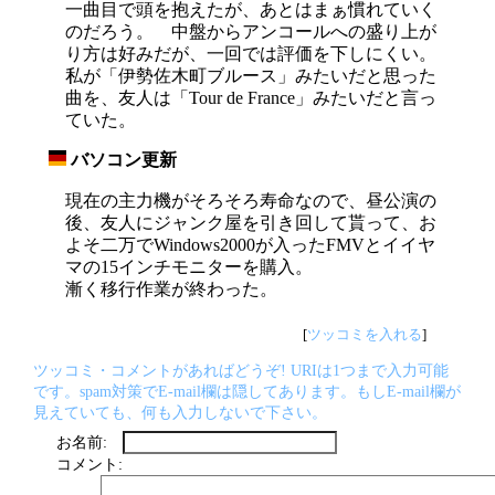
一曲目で頭を抱えたが、あとはまぁ慣れていく
のだろう。 中盤からアンコールへの盛り上が
り方は好みだが、一回では評価を下しにくい。
私が「伊勢佐木町ブルース」みたいだと思った
曲を、友人は「Tour de France」みたいだと言っ
ていた。
バソコン更新
_
現在の主力機がそろそろ寿命なので、昼公演の
後、友人にジャンク屋を引き回して貰って、お
よそ二万でWindows2000が入ったFMVとイイヤ
マの15インチモニターを購入。
漸く移行作業が終わった。
[
ツッコミを入れる
]
ツッコミ・コメントがあればどうぞ! URIは1つまで入力可能
です。spam対策でE-mail欄は隠してあります。もしE-mail欄が
見えていても、何も入力しないで下さい。
お名前:
コメント: