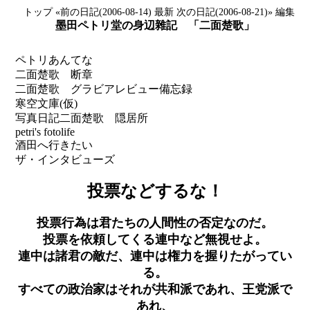
トップ
«前の日記(2006-08-14)
最新
次の日記(2006-08-21)»
編集
墨田ペトリ堂の身辺雜記 「二面楚歌」
ペトリあんてな
二面楚歌 断章
二面楚歌 グラビアレビュー備忘録
寒空文庫(仮)
写真日記
二面楚歌 隠居所
petri's fotolife
酒田へ行きたい
ザ・インタビューズ
投票などするな！
投票行為は君たちの人間性の否定なのだ。
投票を依頼してくる連中など無視せよ。
連中は諸君の敵だ、連中は権力を握りたがってい
る。
すべての政治家はそれが共和派であれ、王党派で
あれ、