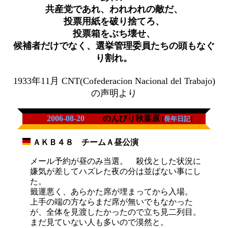
共産党であれ、われわれの敵だ、
投票用紙を破り捨てろ、
投票箱をぶち壊せ、
候補者だけでなく、選挙管理委員たちの頭もなぐ
り割れ。
1933年11月 CNT(Cofederacion Nacional del Trabajo)
の声明より
2006-08-20
のんびり秋葉原
[
長年日記
]
ＡＫＢ４８ チームＡ昼公演
_
メール予約が昼のみ当選。 殺伐とした状況に
嫌気が差してハズレた夜の分は並ばない事にし
た。
籤運悪く、あらかた席が埋まってから入場。
上手の端の方ならまだ席が無いでもなかった
が、全体を見渡したかったので立ち見二列目。
まだ見ていない人も多いので漠然と。