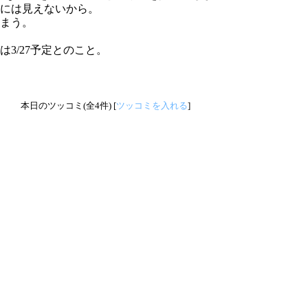
には見えないから。
まう。
3/27予定とのこと。
本日のツッコミ(全4件) [
ツッコミを入れる
]