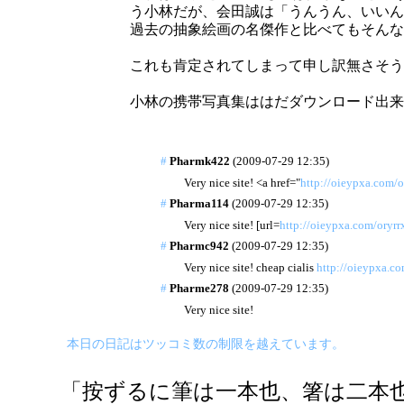
う小林だが、会田誠は「うんうん、いいん
過去の抽象絵画の名傑作と比べてもそんな
これも肯定されてしまって申し訳無さそう
小林の携帯写真集ははだダウンロード出来
#
Pharmk422
(2009-07-29 12:35)
Very nice site! <a href="
http://oieypxa.com/o
#
Pharma114
(2009-07-29 12:35)
Very nice site! [url=
http://oieypxa.com/oryrr
#
Pharmc942
(2009-07-29 12:35)
Very nice site! cheap cialis
http://oieypxa.co
#
Pharme278
(2009-07-29 12:35)
Very nice site!
本日の日記はツッコミ数の制限を越えています。
「按ずるに筆は一本也、箸は二本