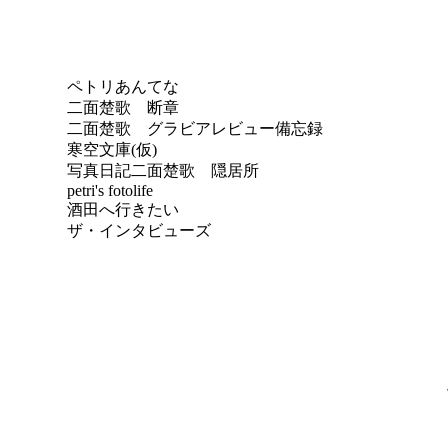
ペトリあんてな
二面楚歌 断章
二面楚歌 グラビアレビュー備忘録
寒空文庫(仮)
写真日記
二面楚歌 隠居所
petri's fotolife
酒田へ行きたい
ザ・インタビューズ