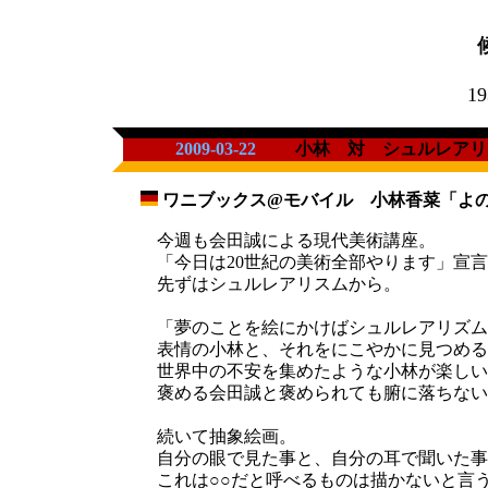
19
2009-03-22
小林 対 シュルレアリ
ワニブックス@モバイル 小林香菜「よのな
_
今週も会田誠による現代美術講座。
「今日は20世紀の美術全部やります」宣
先ずはシュルレアリスムから。
「夢のことを絵にかけばシュルレアリズム
表情の小林と、それをにこやかに見つめる
世界中の不安を集めたような小林が楽しい
褒める会田誠と褒められても腑に落ちない
続いて抽象絵画。
自分の眼で見た事と、自分の耳で聞いた事
これは○○だと呼べるものは描かないと言