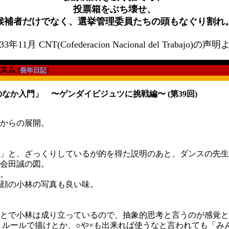
投票箱をぶち壊せ、
候補者だけでなく、選挙管理委員たちの頭もなぐり割れ
33年11月 CNT(Cofederacion Nacional del Trabajo)の声
スム
[
長年日記
]
か入門」 〜ゲンダイビジュツに挑戦編〜 (第39回)
言からの展開。
」と、ざっくりしているが的を得た説明のあと、ダンスの先生
会田誠の図。
。
顔の小林の写真も良い味。
とで小林は成り立っているので、抽象的思考と言うのが感覚と
うルールで描けとか、○や×も出来れば使うなと言われても「み