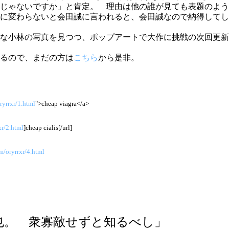
じゃないですか」と肯定。 理由は他の誰が見ても表題のよう
に変わらないと会田誠に言われると、会田誠なので納得してし
な小林の写真を見つつ、ポップアートで大作に挑戦の次回更新は
るので、まだの方は
こちら
から是非。
ryrrxr/1.html
">cheap viagra</a>
xr/2.html
]cheap cialis[/url]
m/oryrrxr/4.html
也。 衆寡敵せずと知るべし」