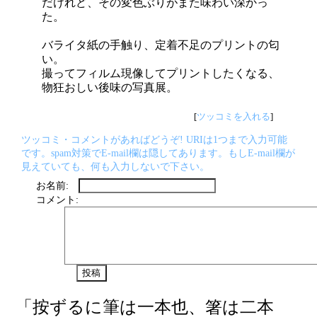
だけれど、その変色ぶりがまた味わい深かっ
た。
バライタ紙の手触り、定着不足のプリントの匂
い。
撮ってフィルム現像してプリントしたくなる、
物狂おしい後味の写真展。
[
ツッコミを入れる
]
ツッコミ・コメントがあればどうぞ! URIは1つまで入力可能
です。spam対策でE-mail欄は隠してあります。もしE-mail欄が
見えていても、何も入力しないで下さい。
お名前:
コメント:
「按ずるに筆は一本也、箸は二本