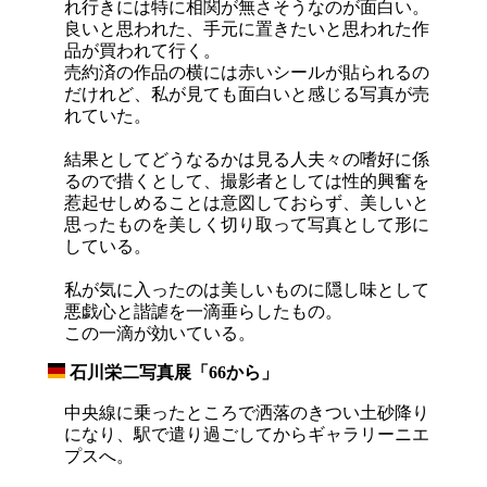
れ行きには特に相関が無さそうなのが面白い。
良いと思われた、手元に置きたいと思われた作
品が買われて行く。
売約済の作品の横には赤いシールが貼られるの
だけれど、私が見ても面白いと感じる写真が売
れていた。
結果としてどうなるかは見る人夫々の嗜好に係
るので措くとして、撮影者としては性的興奮を
惹起せしめることは意図しておらず、美しいと
思ったものを美しく切り取って写真として形に
している。
私が気に入ったのは美しいものに隠し味として
悪戯心と諧謔を一滴垂らしたもの。
この一滴が効いている。
石川栄二写真展「66から」
_
中央線に乗ったところで洒落のきつい土砂降り
になり、駅で遣り過ごしてからギャラリーニエ
プスへ。