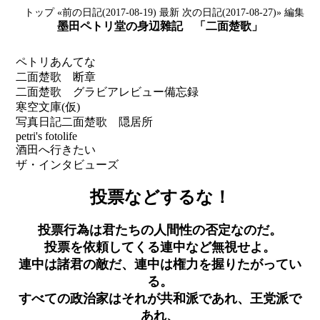
トップ
«前の日記(2017-08-19)
最新
次の日記(2017-08-27)»
編集
墨田ペトリ堂の身辺雜記 「二面楚歌」
ペトリあんてな
二面楚歌 断章
二面楚歌 グラビアレビュー備忘録
寒空文庫(仮)
写真日記
二面楚歌 隠居所
petri's fotolife
酒田へ行きたい
ザ・インタビューズ
投票などするな！
投票行為は君たちの人間性の否定なのだ。
投票を依頼してくる連中など無視せよ。
連中は諸君の敵だ、連中は権力を握りたがってい
る。
すべての政治家はそれが共和派であれ、王党派で
あれ、