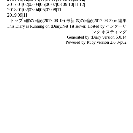
2017|
01
|
02
|
03
|
04
|
05
|
06
|
07
|
08
|
09
|
10
|
11
|
12
|
2018|
01
|
02
|
03
|
04
|
05
|
07
|
08
|
11
|
2019|
09
|
11
|
トップ
«前の日記(2017-08-19)
最新
次の日記(2017-08-27)»
編集
This Diary is Running on
tDiary.Net
1st server. Hosted by
インターリ
ンク
ホスティング
Generated by
tDiary
version 5.0.14
Powered by
Ruby
version 2.6.3-p62