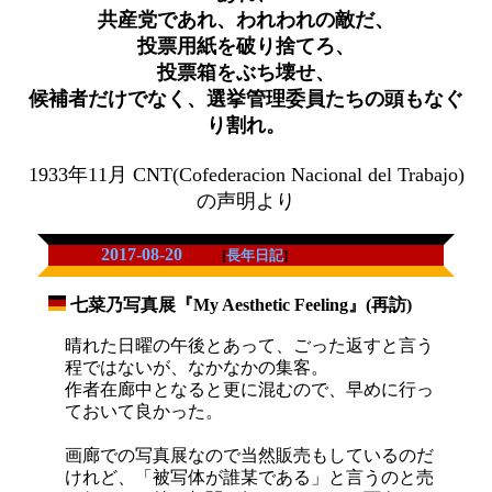
共産党であれ、われわれの敵だ、
投票用紙を破り捨てろ、
投票箱をぶち壊せ、
候補者だけでなく、選挙管理委員たちの頭もなぐ
り割れ。
1933年11月 CNT(Cofederacion Nacional del Trabajo)
の声明より
2017-08-20
[
長年日記
]
七菜乃写真展『My Aesthetic Feeling』(再訪)
_
晴れた日曜の午後とあって、ごった返すと言う
程ではないが、なかなかの集客。
作者在廊中となると更に混むので、早めに行っ
ておいて良かった。
画廊での写真展なので当然販売もしているのだ
けれど、「被写体が誰某である」と言うのと売