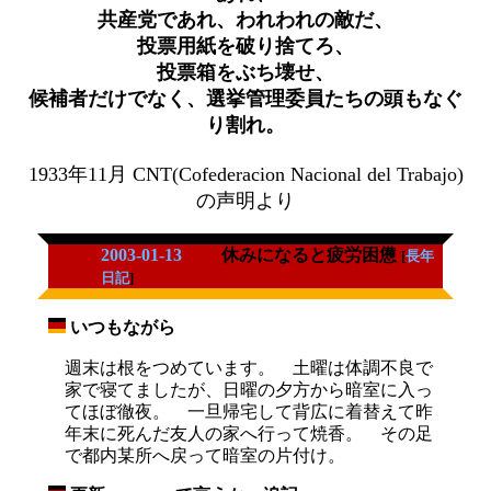
共産党であれ、われわれの敵だ、
投票用紙を破り捨てろ、
投票箱をぶち壊せ、
候補者だけでなく、選挙管理委員たちの頭もなぐ
り割れ。
1933年11月 CNT(Cofederacion Nacional del Trabajo)
の声明より
2003-01-13
休みになると疲労困憊
[
長年
日記
]
いつもながら
_
週末は根をつめています。 土曜は体調不良で
家で寝てましたが、日曜の夕方から暗室に入っ
てほぼ徹夜。 一旦帰宅して背広に着替えて昨
年末に死んだ友人の家へ行って焼香。 その足
で都内某所へ戻って暗室の片付け。