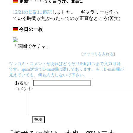
更新・・・って言うか、追記。
_
12/21の日記に追記
しました。 ギャラリーを作っ
ている時間が無かったってのが正直なところ(苦笑)
今日の一枚
_
「暗闇でケチャ」
[
ツッコミを入れる
]
ツッコミ・コメントがあればどうぞ! URIは1つまで入力可能
です。spam対策でE-mail欄は隠してあります。もしE-mail欄が
見えていても、何も入力しないで下さい。
お名前:
コメント: