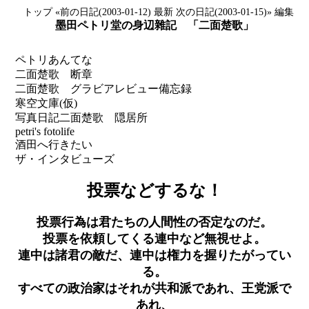
トップ
«前の日記(2003-01-12)
最新
次の日記(2003-01-15)»
編集
墨田ペトリ堂の身辺雜記 「二面楚歌」
ペトリあんてな
二面楚歌 断章
二面楚歌 グラビアレビュー備忘録
寒空文庫(仮)
写真日記
二面楚歌 隠居所
petri's fotolife
酒田へ行きたい
ザ・インタビューズ
投票などするな！
投票行為は君たちの人間性の否定なのだ。
投票を依頼してくる連中など無視せよ。
連中は諸君の敵だ、連中は権力を握りたがってい
る。
すべての政治家はそれが共和派であれ、王党派で
あれ、