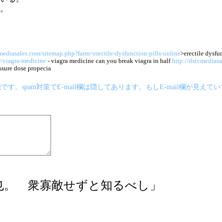
。
vmediasales.com/sitemap.php?farm=erectile-dysfunction-pills-online
>erectile dysfu
=viagra-medicine
- viagra medicine can you break viagra in half
http://dstvmedias
ssure dose propecia
です。spam対策でE-mail欄は隠してあります。もしE-mail欄が見
也。 衆寡敵せずと知るべし」