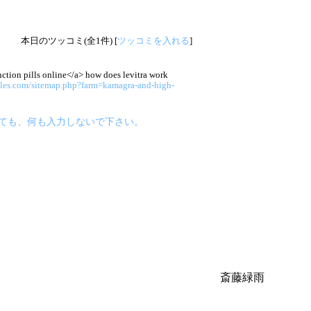
本日のツッコミ(全1件) [
ツッコミを入れる
]
nction pills online</a> how does levitra work
ales.com/sitemap.php?farm=kamagra-and-high-
えていても、何も入力しないで下さい。
斎藤緑雨