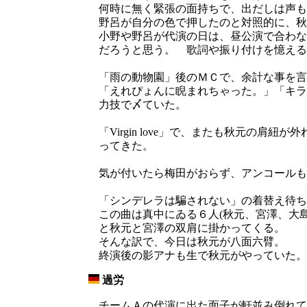
何時に無く緊張の面持ちで、出だしは声も
野呂が自分の色で押したのと対照的に、秋
小野や野呂が代演の日は、昼公演で合わな
だろうと思う。 歌詞や振り付けを憶える
「雨の動物園」後のＭＣで、余計な事を言
「えれぴょんに睨まれちゃった。」「キラ
力技で〆ていた。
「Virgin love」で、またも秋元
ってきた。
気が付いたら梅田がおらず、アンコールも
「シンデレラは騙されない」の着替え待ち
この曲は真中にゐる６人(秋元、宮澤、大
と秋元と宮澤の双肩に掛かってくる。
そんな訳で、今日は秋元が八面六臂。
終演後の影アナも生で秋元がやっていた。
過労
_
チームＡの代演に出た面子が軒並み倒れて