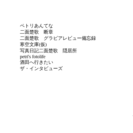
ペトリあんてな
二面楚歌 断章
二面楚歌 グラビアレビュー備忘録
寒空文庫(仮)
写真日記
二面楚歌 隠居所
petri's fotolife
酒田へ行きたい
ザ・インタビューズ