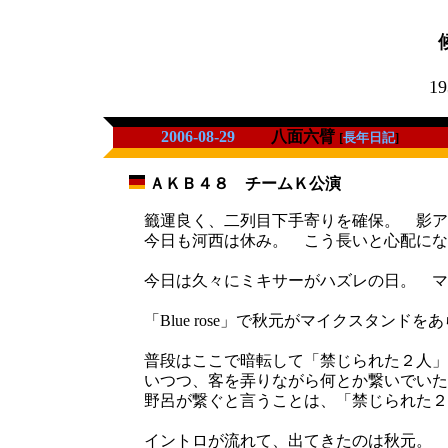
19
2006-08-29
八面六臂
[
長年日記
]
ＡＫＢ４８ チームＫ公演
_
籤運良く、二列目下手寄りを確保。 影ア
今日も河西は休み。 こう長いと心配にな
今日は久々にミキサーがハズレの日。 マ
「Blue rose」で秋元がマイクスタン
普段はここで暗転して「禁じられた２人」
いつつ、客を弄りながら何とか繋いでいた
野呂が繋ぐと言うことは、「禁じられた２
イントロが流れて、出てきたのは秋元。 