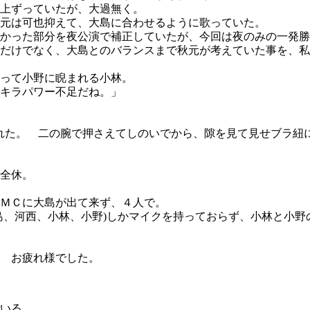
上ずっていたが、大過無く。
元は可也抑えて、大島に合わせるように歌っていた。
かった部分を夜公演で補正していたが、今回は夜のみの一発勝
だけでなく、大島とのバランスまで秋元が考えていた事を、私
って小野に睨まれる小林。
キラパワー不足だね。」
の肩紐が外れた。 二の腕で押さえてしのいでから、隙を見て見せブ
全休。
ＭＣに大島が出て来ず、４人で。
島、河西、小林、小野)しかマイクを持っておらず、小林と小
 お疲れ様でした。
いる。