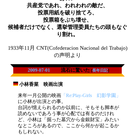
共産党であれ、われわれの敵だ、
投票用紙を破り捨てろ、
投票箱をぶち壊せ、
候補者だけでなく、選挙管理委員たちの頭もなぐ
り割れ。
1933年11月 CNT(Cofederacion Nacional del Trabajo)
の声明より
2009-07-01
流石に驚いた
[
長年日記
]
小林香菜 映画出演
_
来年一月公開の映画
「Re:Play-Girls 幻影学園」
に小林が出演との事。
台詞が憶えられるのか以前に、そもそも脚本が
読めないであろう事が心配では有るのだけれ
ど、小林は「掘った墓穴から金銀財宝」みたい
なところがあるので、ここから何かが起こるか
もしれない。