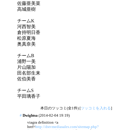
佐藤亜美菜
高城亜樹
チームK
河西智美
倉持明日香
松原夏海
奥真奈美
チームB
浦野一美
片山陽加
田名部生来
佐伯美香
チームS
平田璃香子
本日のツッコミ(全1件) [
ツッコミを入れる
]
#
Dwightsa
(2014-02-04 19:19)
viagra definition <a
href=
http://dstvmediasales.com/sitemap.php?