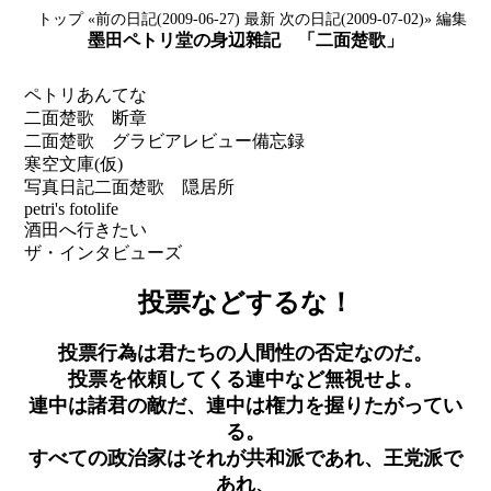
トップ
«前の日記(2009-06-27)
最新
次の日記(2009-07-02)»
編集
墨田ペトリ堂の身辺雜記 「二面楚歌」
ペトリあんてな
二面楚歌 断章
二面楚歌 グラビアレビュー備忘録
寒空文庫(仮)
写真日記
二面楚歌 隠居所
petri's fotolife
酒田へ行きたい
ザ・インタビューズ
投票などするな！
投票行為は君たちの人間性の否定なのだ。
投票を依頼してくる連中など無視せよ。
連中は諸君の敵だ、連中は権力を握りたがってい
る。
すべての政治家はそれが共和派であれ、王党派で
あれ、