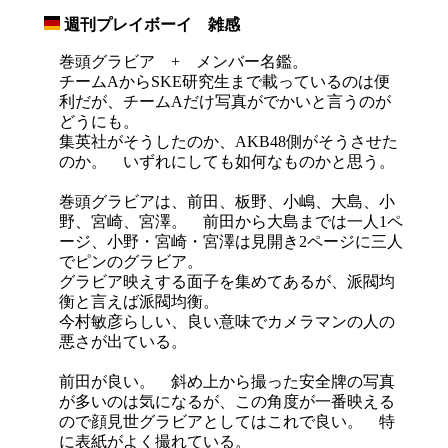
週刊プレイボーイ 雑感
_
巻頭グラビア + メンバー名鑑。
チームAからSKE研究生まで載っているのは便
利だが、チームAだけ写真がでかいと言うのが
どうにも。
集英社がそうしたのか、AKB48側がそうさせた
のか。 いずれにしても如何なものかと思う。
巻頭グラビアは、前田、板野、小嶋、大島、小
野、宮崎、宮澤。 前田から大島までは一人1ペ
ージ、小野・宮崎・宮澤は見開き2ページに三人
でピンのグラビア。
グラビア映えする面子を集めてあるが、派閥均
衡と言えば派閥均衡。
今村敏彦らしい、良い意味でカメラマンの人の
悪さが出ている。
前田が良い。 斜め上から撮った安全牌の写真
が多いのは気になるが、この角度が一番映える
ので顔見世グラビアとしてはこれで良い。 特
に表紙がよく撮れている。