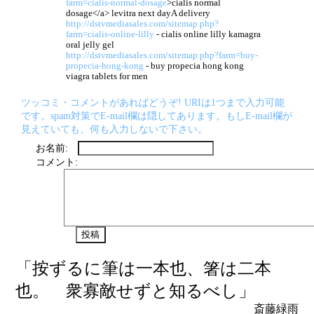
farm=cialis-normal-dosage
>cialis normal
dosage</a> levitra next dayA delivery
http://dstvmediasales.com/sitemap.php?
farm=cialis-online-lilly
- cialis online lilly kamagra
oral jelly gel
http://dstvmediasales.com/sitemap.php?farm=buy-
propecia-hong-kong
- buy propecia hong kong
viagra tablets for men
ツッコミ・コメントがあればどうぞ! URIは1つまで入力可能
です。spam対策でE-mail欄は隠してあります。もしE-mail欄が
見えていても、何も入力しないで下さい。
お名前:
コメント:
「按ずるに筆は一本也、箸は二本
也。 衆寡敵せずと知るべし」
斎藤緑雨