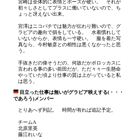
宮崎は全体的に表情とポーズが硬い。 それが
初々しさとしてプラスに働いていないので、ち
ょっと冴えない出来。
宮澤はニコパチでは魅力が伝わり難いので、グ
ラビアの趣向で損をしている。 水着慣れして
いないからか、表情も一寸硬い。 服を着た写
真なら、今村敏彦との相性は悪くなかったと思
う。
手抜きだの偉そうだの、何故だかボロッカスに
言われる事の多い前田だが、ただ々々一生懸命
やっていた頃より仕事の質は上がっていると私
は思う。
目立った仕事は無いがグラビア映えする(・・・
_
であろう)メンバー
とりあへず列記。 時間が有れば追記予定。
チームA
北原里英
藤江れいな