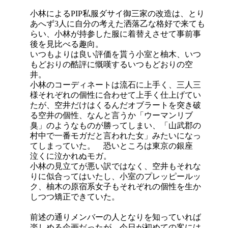
小林によるPIP私服ダサイ御三家の改造は、とり
あへず3人に自分の考えた洒落乙な格好で来ても
らい、小林が持参した服に着替えさせて事前事
後を見比べる趣向。
いつもよりは良い評価を貰う小室と柚木、いつ
もどおりの酷評に慨嘆するいつもどおりの空
井。
小林のコーディネートは流石に上手く、三人三
様それぞれの個性に合わせて上手く仕上げてい
たが、空井だけはくるんだオブラートを突き破
る空井の個性、なんと言うか「ウーマンリブ
臭」のようなものが勝ってしまい、「山武郡の
村中で一番モガだと言われた女」みたいになっ
てしまっていた。 恐いところは東京の銀座
泣くに泣かれぬモガ。
小林の見立てが悪い訳ではなく、空井もそれな
りに似合ってはいたし、小室のプレッピールッ
ク、柚木の原宿系女子もそれぞれの個性を生か
しつつ矯正できていた。
前述の通りメンバーの人となりを知っていれば
楽しめる企画だったが、今日が初めての客には