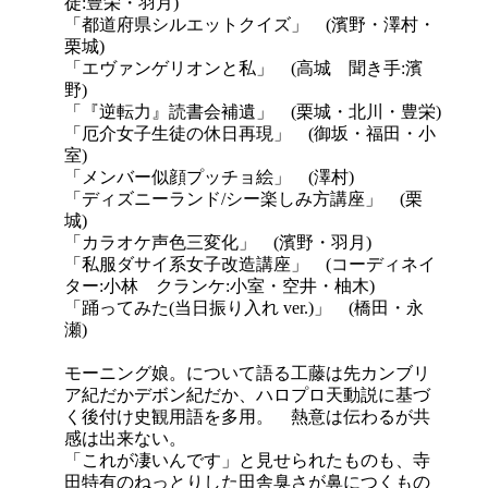
徒:豊栄・羽月)
「都道府県シルエットクイズ」 (濱野・澤村・
栗城)
「エヴァンゲリオンと私」 (高城 聞き手:濱
野)
「『逆転力』読書会補遺」 (栗城・北川・豊栄)
「厄介女子生徒の休日再現」 (御坂・福田・小
室)
「メンバー似顔プッチョ絵」 (澤村)
「ディズニーランド/シー楽しみ方講座」 (栗
城)
「カラオケ声色三変化」 (濱野・羽月)
「私服ダサイ系女子改造講座」 (コーディネイ
ター:小林 クランケ:小室・空井・柚木)
「踊ってみた(当日振り入れ ver.)」 (橋田・永
瀬)
モーニング娘。について語る工藤は先カンブリ
ア紀だかデボン紀だか、ハロプロ天動説に基づ
く後付け史観用語を多用。 熱意は伝わるが共
感は出来ない。
「これが凄いんです」と見せられたものも、寺
田特有のねっとりした田舎臭さが鼻につくもの