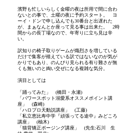
濱野も忙しいらしく金曜の夜は所用で間に合わ
ないとの事で、土曜の夜に予約スタート。 ヨ
ーイ・ドンで申し込んでも30番台と出遅れた
が、まぁなんとか座って見る事は出来た。 2時
間からの長丁場なので、年寄りに立ち見は辛
い。
訳知りの椅子取りゲームが熾烈さを増している
だけで集客が殖えている訳ではないなのが気が
かりでもあり、のんびり見られる有り難さが無
くも無いのと綯い交ぜになる複雑な気分。
演目としては
「踊ってみた」 (橋田・永瀬)
「パワースポット溺愛系オススメポイント講
座」 (森崎)
「ハロプロ天動説講座」 (工藤)
「私立恵比寿中学『頑張ってる途中』みどころ
講座」 (柚木)
「猫背矯正ポージング講座」 (先生:石川 生