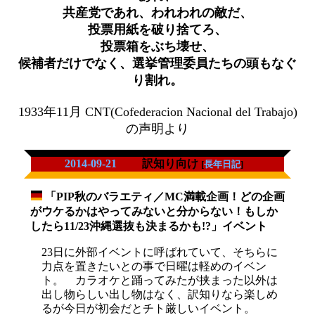
共産党であれ、われわれの敵だ、
投票用紙を破り捨てろ、
投票箱をぶち壊せ、
候補者だけでなく、選挙管理委員たちの頭もなぐ
り割れ。
1933年11月 CNT(Cofederacion Nacional del Trabajo)
の声明より
2014-09-21
訳知り向け
[
長年日記
]
「PIP秋のバラエティ／MC満載企画！どの企画
_
がウケるかはやってみないと分からない！もしか
したら11/23沖縄選抜も決まるかも!?」イベント
23日に外部イベントに呼ばれていて、そちらに
力点を置きたいとの事で日曜は軽めのイベン
ト。 カラオケと踊ってみたが挟まった以外は
出し物らしい出し物はなく、訳知りなら楽しめ
るが今日が初会だとチト厳しいイベント。