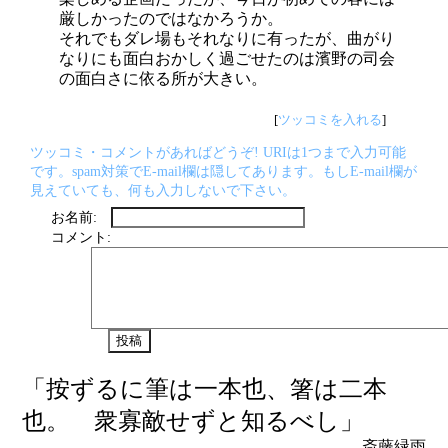
厳しかったのではなかろうか。
それでもダレ場もそれなりに有ったが、曲がり
なりにも面白おかしく過ごせたのは濱野の司会
の面白さに依る所が大きい。
[
ツッコミを入れる
]
ツッコミ・コメントがあればどうぞ! URIは1つまで入力可能
です。spam対策でE-mail欄は隠してあります。もしE-mail欄が
見えていても、何も入力しないで下さい。
お名前:
コメント:
「按ずるに筆は一本也、箸は二本
也。 衆寡敵せずと知るべし」
斎藤緑雨