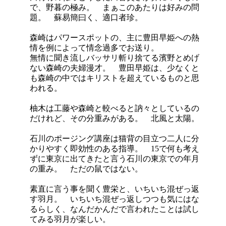
で、野暮の極み。 まぁこのあたりは好みの問
題。 蘇易簡曰く、適口者珍。
森崎はパワースポットの、主に豊田早姫への熱
情を例によって情念過多でお送り。
無情に聞き流しバッサリ斬り捨てる濱野とめげ
ない森崎の夫婦漫才。 豊田早姫は、少なくと
も森崎の中ではキリストを超えているものと思
われる。
柚木は工藤や森崎と較べると訥々としているの
だけれど、その分重みがある。 北風と太陽。
石川のポージング講座は猫背の目立つ二人に分
かりやすく即効性のある指導。 15で何も考え
ずに東京に出てきたと言う石川の東京での年月
の重み。 ただの鼠ではない。
素直に言う事を聞く豊栄と、いちいち混ぜっ返
す羽月。 いちいち混ぜっ返しつつも気にはな
るらしく、なんだかんだで言われたことは試し
てみる羽月が楽しい。