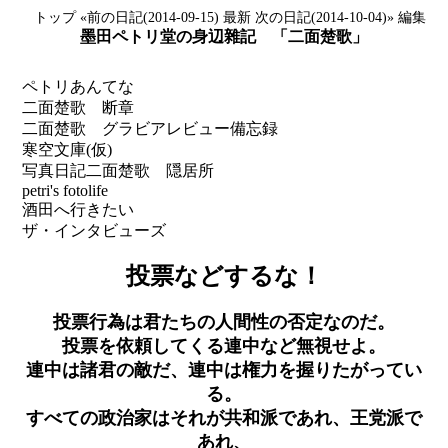
トップ
«前の日記(2014-09-15)
最新
次の日記(2014-10-04)»
編集
墨田ペトリ堂の身辺雜記 「二面楚歌」
ペトリあんてな
二面楚歌 断章
二面楚歌 グラビアレビュー備忘録
寒空文庫(仮)
写真日記
二面楚歌 隠居所
petri's fotolife
酒田へ行きたい
ザ・インタビューズ
投票などするな！
投票行為は君たちの人間性の否定なのだ。
投票を依頼してくる連中など無視せよ。
連中は諸君の敵だ、連中は権力を握りたがってい
る。
すべての政治家はそれが共和派であれ、王党派で
あれ、